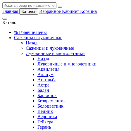
Главная
Избранное
Кабинет
Корзина
Каталог
Каталог
%
Горячие цены
Саженцы и луковичные
Назад
Саженцы и луковичные
Луковичные и многолетники
Назад
Луковичные и многолетники
Аквилегия
Аллиум
Астильба
Астра
Бадан
Барвинок
Безвременник
Белоцветник
Вейник
Вероника
Гейхера
Герань