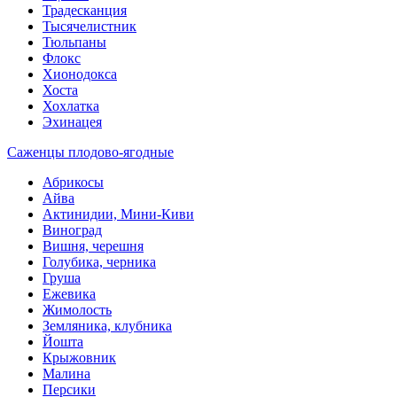
Традесканция
Тысячелистник
Тюльпаны
Флокс
Хионодокса
Хоста
Хохлатка
Эхинацея
Саженцы плодово-ягодные
Абрикосы
Айва
Актинидии, Мини-Киви
Виноград
Вишня, черешня
Голубика, черника
Груша
Ежевика
Жимолость
Земляника, клубника
Йошта
Крыжовник
Малина
Персики