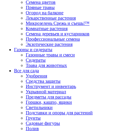
Семена цветов
Пряные травы
Огород на балконе
Лекарственные растения
Микрозелень Срежь и съешь!™
Комнатные растения
Семена деревьев и кустарников
Профессиональные семена
Экзотические растения
Газоны и сидераты
Газонные травы и смеси
Сидераты
Трава для животных
Все для сада
Удобрения
Средства защиты
Инструмент и инвентарь
Укрывной материал
Предметы для рассады
Горшки, кашпо, ящики
Светильники
Подставки и опоры для растений
Грунты
Садовые фигуры
Полив