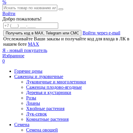
%
Войти
Добро пожаловать!
Войти через e-mail
Получить код в MAX, Telegram или СМС
Отслеживайте Ваши заказы и получайте код для входа в ЛК в
нашем боте
MAX
Я - новый покупатель
Избранное
0
Горячие цены
Саженцы и луковичные
Луковичные и многолетники
Саженцы плодово-ягодные
Деревья и кустарники
Розы
Лианы
Хвойные растения
Лук-севок
Комнатные растения
Семена
Семена овощей