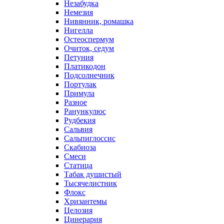
Незабудка
Немезия
Нивянник, ромашка
Нигелла
Остеоспермум
Очиток, седум
Петуния
Платикодон
Подсолнечник
Портулак
Примула
Разное
Ранункулюс
Рудбекия
Сальвия
Сальпиглоссис
Скабиоза
Смеси
Статица
Табак душистый
Тысячелистник
Флокс
Хризантемы
Целозия
Цинерария