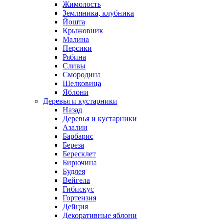
Жимолость
Земляника, клубника
Йошта
Крыжовник
Малина
Персики
Рябина
Сливы
Смородина
Шелковица
Яблони
Деревья и кустарники
Назад
Деревья и кустарники
Азалии
Барбарис
Береза
Бересклет
Бирючина
Будлея
Вейгела
Гибискус
Гортензия
Дейция
Декоративные яблони