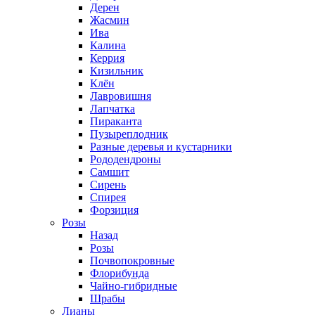
Дерен
Жасмин
Ива
Калина
Керрия
Кизильник
Клён
Лавровишня
Лапчатка
Пираканта
Пузыреплодник
Разные деревья и кустарники
Рододендроны
Самшит
Сирень
Спирея
Форзиция
Розы
Назад
Розы
Почвопокровные
Флорибунда
Чайно-гибридные
Шрабы
Лианы