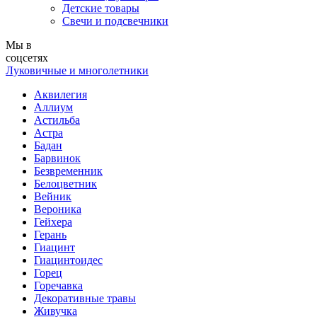
Детские товары
Свечи и подсвечники
Мы в
соцсетях
Луковичные и многолетники
Аквилегия
Аллиум
Астильба
Астра
Бадан
Барвинок
Безвременник
Белоцветник
Вейник
Вероника
Гейхера
Герань
Гиацинт
Гиацинтоидес
Горец
Горечавка
Декоративные травы
Живучка