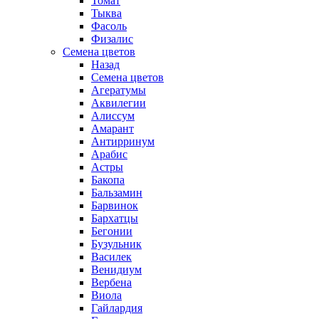
Томат
Тыква
Фасоль
Физалис
Семена цветов
Назад
Семена цветов
Агератумы
Аквилегии
Алиссум
Амарант
Антирринум
Арабис
Астры
Бакопа
Бальзамин
Барвинок
Бархатцы
Бегонии
Бузульник
Василек
Венидиум
Вербена
Виола
Гайлардия