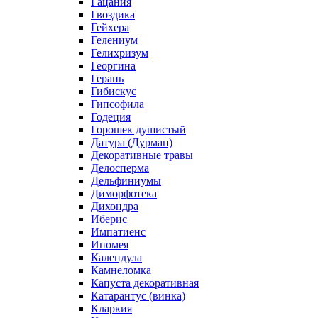
Гацания
Гвоздика
Гейхера
Гелениум
Гелихризум
Георгина
Герань
Гибискус
Гипсофила
Годеция
Горошек душистый
Датура (Дурман)
Декоративные травы
Делосперма
Дельфиниумы
Диморфотека
Дихондра
Иберис
Импатиенс
Ипомея
Календула
Камнеломка
Капуста декоративная
Катарантус (винка)
Кларкия