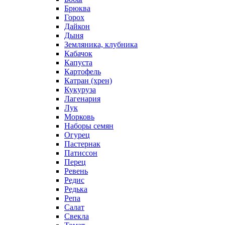
Брюква
Горох
Дайкон
Дыня
Земляника, клубника
Кабачок
Капуста
Картофель
Катран (хрен)
Кукуруза
Лагенария
Лук
Морковь
Наборы семян
Огурец
Пастернак
Патиссон
Перец
Ревень
Редис
Редька
Репа
Салат
Свекла