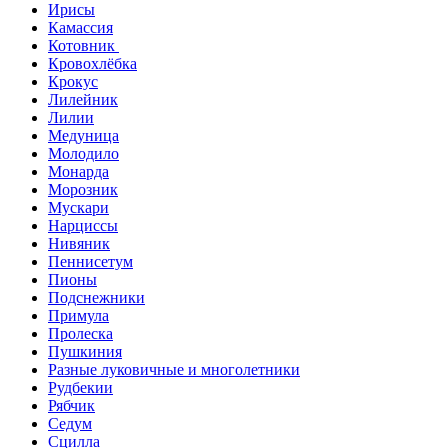
Ирисы
Камассия
Котовник
Кровохлёбка
Крокус
Лилейник
Лилии
Медуница
Молодило
Монарда
Морозник
Мускари
Нарциссы
Нивяник
Пеннисетум
Пионы
Подснежники
Примула
Пролеска
Пушкиния
Разные луковичные и многолетники
Рудбекии
Рябчик
Седум
Сцилла