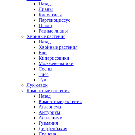
Назад
Лианы
Клематисы
Партеноциссус
Плющ
Разные лианы
Хвойные растения
Назад
Хвойные растения
Ели
Кипарисовики
Можжевельники
Сосны
Тисс
Туи
Лук-севок
Комнатные растения
Назад
Комнатные растения
Аглаонема
Антуриум
Асплениум
Гузмания
Диффенбахия
Драцена