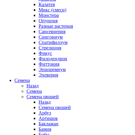
Калатея
Микс (смеси)
Монстера
Опунция
Разные растения
Сансевиерия
Сингониум
Спатифиллум
Стрелиция
Фикус
Филодендрон
Фиттония
Эпипремнум
Эхеверия
Семена
Назад
Семена
Семена овощей
Назад
Семена овощей
Арбуз
Артишок
Баклажан
Бамия
Бобы