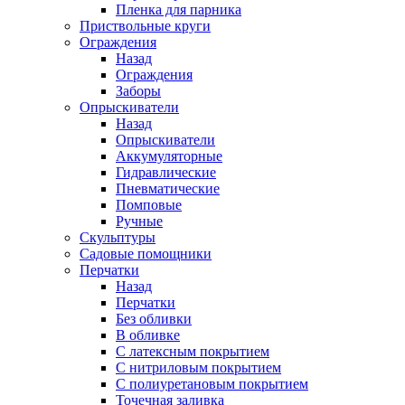
Пленка для парника
Приствольные круги
Ограждения
Назад
Ограждения
Заборы
Опрыскиватели
Назад
Опрыскиватели
Аккумуляторные
Гидравлические
Пневматические
Помповые
Ручные
Скульптуры
Садовые помощники
Перчатки
Назад
Перчатки
Без обливки
В обливке
С латексным покрытием
С нитриловым покрытием
С полиуретановым покрытием
Точечная заливка