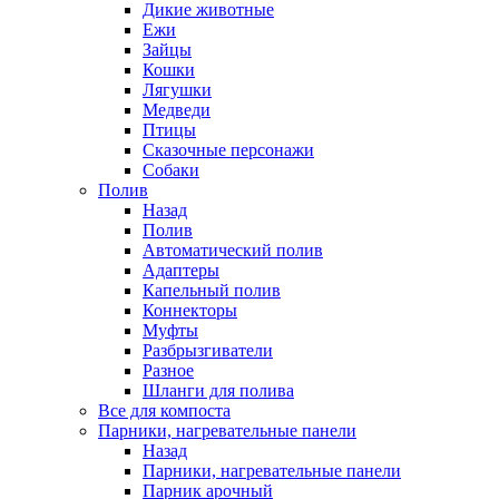
Дикие животные
Ежи
Зайцы
Кошки
Лягушки
Медведи
Птицы
Сказочные персонажи
Собаки
Полив
Назад
Полив
Автоматический полив
Адаптеры
Капельный полив
Коннекторы
Муфты
Разбрызгиватели
Разное
Шланги для полива
Все для компоста
Парники, нагревательные панели
Назад
Парники, нагревательные панели
Парник арочный