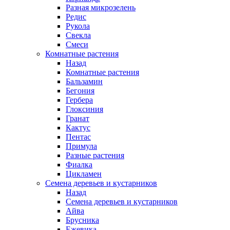
Разная микрозелень
Редис
Рукола
Свекла
Смеси
Комнатные растения
Назад
Комнатные растения
Бальзамин
Бегония
Гербера
Глоксиния
Гранат
Кактус
Пентас
Примула
Разные растения
Фиалка
Цикламен
Семена деревьев и кустарников
Назад
Семена деревьев и кустарников
Айва
Брусника
Ежевика