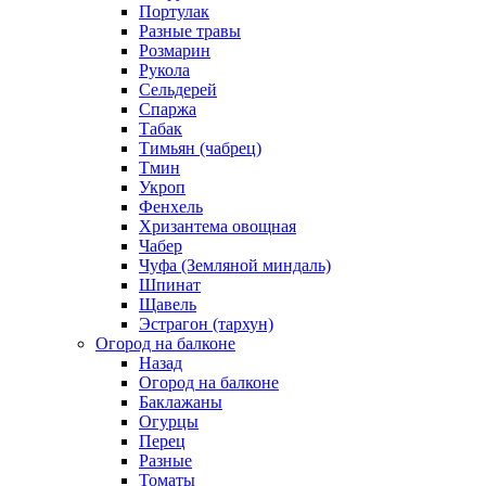
Портулак
Разные травы
Розмарин
Рукола
Сельдерей
Спаржа
Табак
Тимьян (чабрец)
Тмин
Укроп
Фенхель
Хризантема овощная
Чабер
Чуфа (Земляной миндаль)
Шпинат
Щавель
Эстрагон (тархун)
Огород на балконе
Назад
Огород на балконе
Баклажаны
Огурцы
Перец
Разные
Томаты