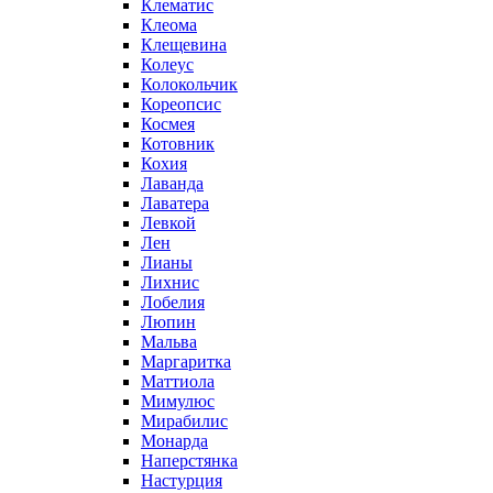
Клематис
Клеома
Клещевина
Колеус
Колокольчик
Кореопсис
Космея
Котовник
Кохия
Лаванда
Лаватера
Левкой
Лен
Лианы
Лихнис
Лобелия
Люпин
Мальва
Маргаритка
Маттиола
Мимулюс
Мирабилис
Монарда
Наперстянка
Настурция