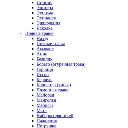
Цинния
Энотера
Эустома
Эхинацея
Эшшольция
Ясколка
Пряные травы
Назад
Пряные травы
Амарант
Анис
Базилик
Бораго (огуречная трава)
Горчица
Иссоп
Кервель
Кориандр (кинза)
Лимонная трава
Майоран
Мангольд
Мелисса
Мята
Наборы пряностей
Пажитник
Петрушка