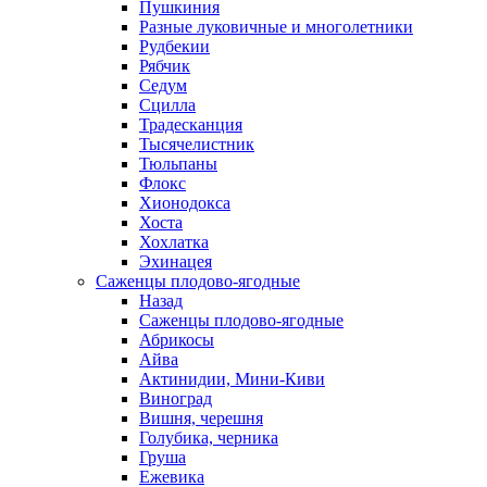
Пушкиния
Разные луковичные и многолетники
Рудбекии
Рябчик
Седум
Сцилла
Традесканция
Тысячелистник
Тюльпаны
Флокс
Хионодокса
Хоста
Хохлатка
Эхинацея
Саженцы плодово-ягодные
Назад
Саженцы плодово-ягодные
Абрикосы
Айва
Актинидии, Мини-Киви
Виноград
Вишня, черешня
Голубика, черника
Груша
Ежевика