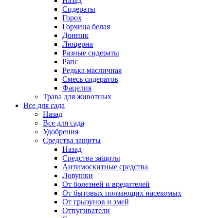
Назад
Сидераты
Горох
Горчица белая
Донник
Люцерна
Разные сидераты
Рапс
Редька масличная
Смесь сидератов
Фацелия
Трава для животных
Все для сада
Назад
Все для сада
Удобрения
Средства защиты
Назад
Средства защиты
Антимоскитные средства
Ловушки
От болезней и вредителей
От бытовых ползающих насекомых
От грызунов и змей
Отпугиватели