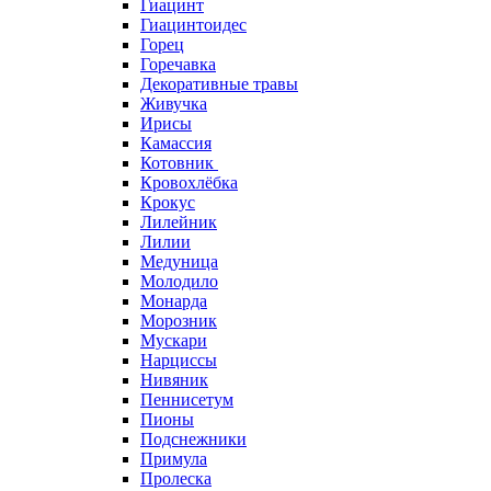
Гиацинт
Гиацинтоидес
Горец
Горечавка
Декоративные травы
Живучка
Ирисы
Камассия
Котовник
Кровохлёбка
Крокус
Лилейник
Лилии
Медуница
Молодило
Монарда
Морозник
Мускари
Нарциссы
Нивяник
Пеннисетум
Пионы
Подснежники
Примула
Пролеска