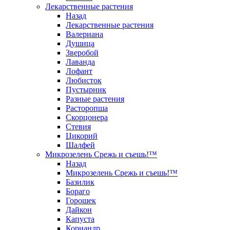
Лекарственные растения
Назад
Лекарственные растения
Валериана
Душица
Зверобой
Лаванда
Лофант
Любисток
Пустырник
Разные растения
Расторопша
Скорцонера
Стевия
Цикорий
Шалфей
Микрозелень Срежь и съешь!™
Назад
Микрозелень Срежь и съешь!™
Базилик
Бораго
Горошек
Дайкон
Капуста
Кориандр