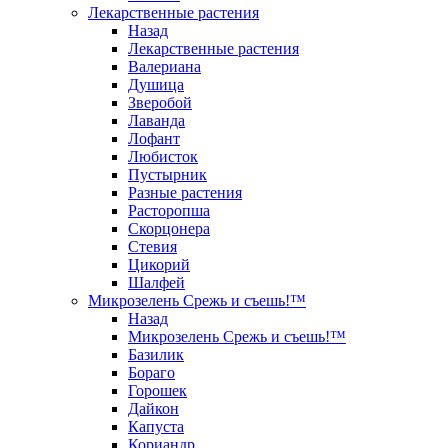
Лекарственные растения
Назад
Лекарственные растения
Валериана
Душица
Зверобой
Лаванда
Лофант
Любисток
Пустырник
Разные растения
Расторопша
Скорцонера
Стевия
Цикорий
Шалфей
Микрозелень Срежь и съешь!™
Назад
Микрозелень Срежь и съешь!™
Базилик
Бораго
Горошек
Дайкон
Капуста
Кориандр