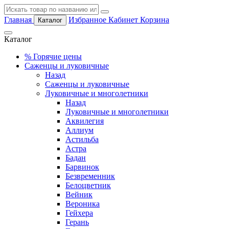
Главная
Избранное
Кабинет
Корзина
Каталог
Каталог
%
Горячие цены
Саженцы и луковичные
Назад
Саженцы и луковичные
Луковичные и многолетники
Назад
Луковичные и многолетники
Аквилегия
Аллиум
Астильба
Астра
Бадан
Барвинок
Безвременник
Белоцветник
Вейник
Вероника
Гейхера
Герань