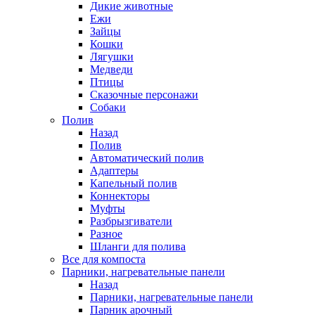
Дикие животные
Ежи
Зайцы
Кошки
Лягушки
Медведи
Птицы
Сказочные персонажи
Собаки
Полив
Назад
Полив
Автоматический полив
Адаптеры
Капельный полив
Коннекторы
Муфты
Разбрызгиватели
Разное
Шланги для полива
Все для компоста
Парники, нагревательные панели
Назад
Парники, нагревательные панели
Парник арочный