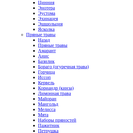
Цинния
Энотера
Эустома
Эхинацея
Эшшольция
Ясколка
Пряные травы
Назад
Пряные травы
Амарант
Анис
Базилик
Бораго (огуречная трава)
Горчица
Иссоп
Кервель
Кориандр (кинза)
Лимонная трава
Майоран
Мангольд
Мелисса
Мята
Наборы пряностей
Пажитник
Петрушка