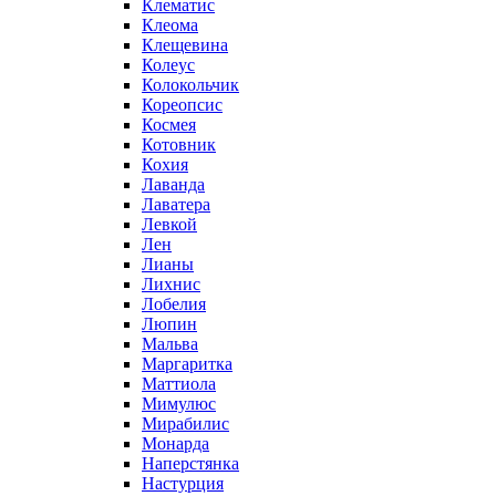
Клематис
Клеома
Клещевина
Колеус
Колокольчик
Кореопсис
Космея
Котовник
Кохия
Лаванда
Лаватера
Левкой
Лен
Лианы
Лихнис
Лобелия
Люпин
Мальва
Маргаритка
Маттиола
Мимулюс
Мирабилис
Монарда
Наперстянка
Настурция