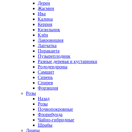
Дерен
Жасмин
Ива
Калина
Керрия
Кизильник
Клён
Лавровишня
Лапчатка
Пираканта
Пузыреплодник
Разные деревья и кустарники
Рододендроны
Самшит
Сирень
Спирея
Форзиция
Розы
Назад
Розы
Почвопокровные
Флорибунда
Чайно-гибридные
Шрабы
Лианы