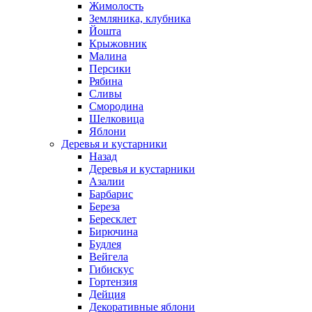
Жимолость
Земляника, клубника
Йошта
Крыжовник
Малина
Персики
Рябина
Сливы
Смородина
Шелковица
Яблони
Деревья и кустарники
Назад
Деревья и кустарники
Азалии
Барбарис
Береза
Бересклет
Бирючина
Будлея
Вейгела
Гибискус
Гортензия
Дейция
Декоративные яблони