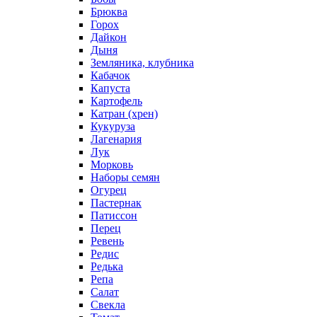
Брюква
Горох
Дайкон
Дыня
Земляника, клубника
Кабачок
Капуста
Картофель
Катран (хрен)
Кукуруза
Лагенария
Лук
Морковь
Наборы семян
Огурец
Пастернак
Патиссон
Перец
Ревень
Редис
Редька
Репа
Салат
Свекла