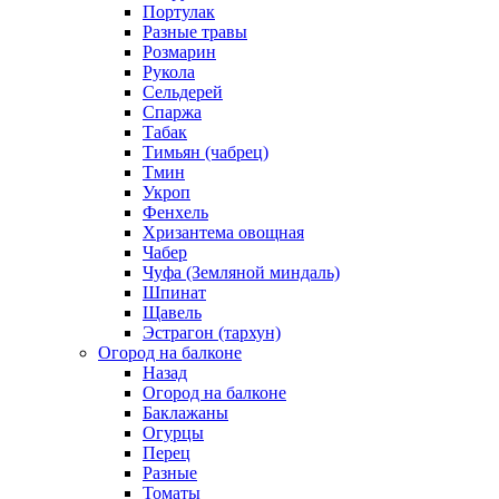
Портулак
Разные травы
Розмарин
Рукола
Сельдерей
Спаржа
Табак
Тимьян (чабрец)
Тмин
Укроп
Фенхель
Хризантема овощная
Чабер
Чуфа (Земляной миндаль)
Шпинат
Щавель
Эстрагон (тархун)
Огород на балконе
Назад
Огород на балконе
Баклажаны
Огурцы
Перец
Разные
Томаты