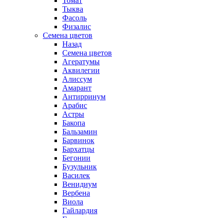
Томат
Тыква
Фасоль
Физалис
Семена цветов
Назад
Семена цветов
Агератумы
Аквилегии
Алиссум
Амарант
Антирринум
Арабис
Астры
Бакопа
Бальзамин
Барвинок
Бархатцы
Бегонии
Бузульник
Василек
Венидиум
Вербена
Виола
Гайлардия