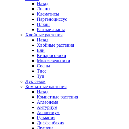
Назад
Лианы
Клематисы
Партеноциссус
Плющ
Разные лианы
Хвойные растения
Назад
Хвойные растения
Ели
Кипарисовики
Можжевельники
Сосны
Тисс
Туи
Лук-севок
Комнатные растения
Назад
Комнатные растения
Аглаонема
Антуриум
Асплениум
Гузмания
Диффенбахия
Драцена