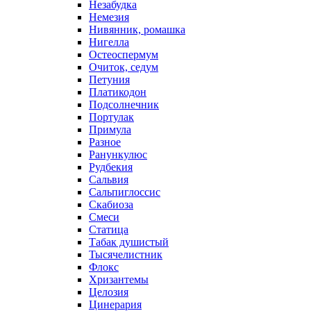
Незабудка
Немезия
Нивянник, ромашка
Нигелла
Остеоспермум
Очиток, седум
Петуния
Платикодон
Подсолнечник
Портулак
Примула
Разное
Ранункулюс
Рудбекия
Сальвия
Сальпиглоссис
Скабиоза
Смеси
Статица
Табак душистый
Тысячелистник
Флокс
Хризантемы
Целозия
Цинерария