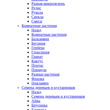
Разная микрозелень
Редис
Рукола
Свекла
Смеси
Комнатные растения
Назад
Комнатные растения
Бальзамин
Бегония
Гербера
Глоксиния
Гранат
Кактус
Пентас
Примула
Разные растения
Фиалка
Цикламен
Семена деревьев и кустарников
Назад
Семена деревьев и кустарников
Айва
Брусника
Ежевика