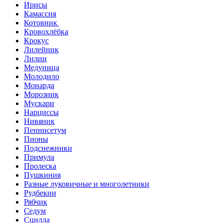
Ирисы
Камассия
Котовник
Кровохлёбка
Крокус
Лилейник
Лилии
Медуница
Молодило
Монарда
Морозник
Мускари
Нарциссы
Нивяник
Пеннисетум
Пионы
Подснежники
Примула
Пролеска
Пушкиния
Разные луковичные и многолетники
Рудбекии
Рябчик
Седум
Сцилла