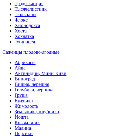
Традесканция
Тысячелистник
Тюльпаны
Флокс
Хионодокса
Хоста
Хохлатка
Эхинацея
Саженцы плодово-ягодные
Абрикосы
Айва
Актинидии, Мини-Киви
Виноград
Вишня, черешня
Голубика, черника
Груша
Ежевика
Жимолость
Земляника, клубника
Йошта
Крыжовник
Малина
Персики