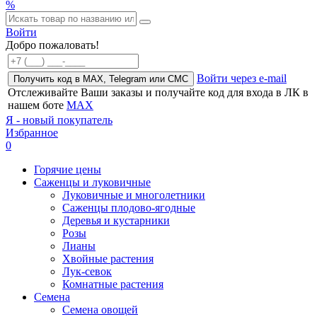
%
Войти
Добро пожаловать!
Войти через e-mail
Получить код в MAX, Telegram или СМС
Отслеживайте Ваши заказы и получайте код для входа в ЛК в
нашем боте
MAX
Я - новый покупатель
Избранное
0
Горячие цены
Саженцы и луковичные
Луковичные и многолетники
Саженцы плодово-ягодные
Деревья и кустарники
Розы
Лианы
Хвойные растения
Лук-севок
Комнатные растения
Семена
Семена овощей