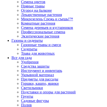
Семена цветов
Пряные травы
Огород на балконе
Лекарственные растения
Микрозелень Срежь и съешь!™
Комнатные растения
Семена деревьев и кустарников
Профессиональные семена
Экзотические растения
Газоны и сидераты
Газонные травы и смеси
Сидераты
Трава для животных
Все для сада
Удобрения
Средства защиты
Инструмент и инвентарь
Укрывной материал
Предметы для рассады
Горшки, кашпо, ящики
Светильники
Подставки и опоры для растений
Грунты
Садовые фигуры
Полив