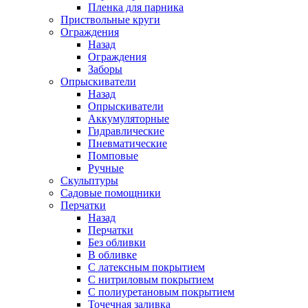
Пленка для парника
Приствольные круги
Ограждения
Назад
Ограждения
Заборы
Опрыскиватели
Назад
Опрыскиватели
Аккумуляторные
Гидравлические
Пневматические
Помповые
Ручные
Скульптуры
Садовые помощники
Перчатки
Назад
Перчатки
Без обливки
В обливке
С латексным покрытием
С нитриловым покрытием
С полиуретановым покрытием
Точечная заливка