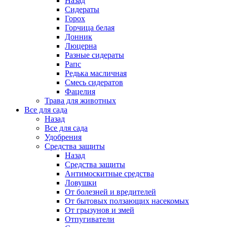
Назад
Сидераты
Горох
Горчица белая
Донник
Люцерна
Разные сидераты
Рапс
Редька масличная
Смесь сидератов
Фацелия
Трава для животных
Все для сада
Назад
Все для сада
Удобрения
Средства защиты
Назад
Средства защиты
Антимоскитные средства
Ловушки
От болезней и вредителей
От бытовых ползающих насекомых
От грызунов и змей
Отпугиватели