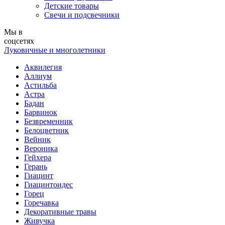
Детские товары
Свечи и подсвечники
Мы в
соцсетях
Луковичные и многолетники
Аквилегия
Аллиум
Астильба
Астра
Бадан
Барвинок
Безвременник
Белоцветник
Вейник
Вероника
Гейхера
Герань
Гиацинт
Гиацинтоидес
Горец
Горечавка
Декоративные травы
Живучка