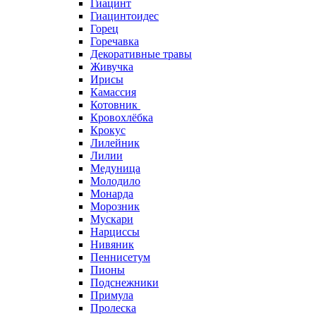
Гиацинт
Гиацинтоидес
Горец
Горечавка
Декоративные травы
Живучка
Ирисы
Камассия
Котовник
Кровохлёбка
Крокус
Лилейник
Лилии
Медуница
Молодило
Монарда
Морозник
Мускари
Нарциссы
Нивяник
Пеннисетум
Пионы
Подснежники
Примула
Пролеска