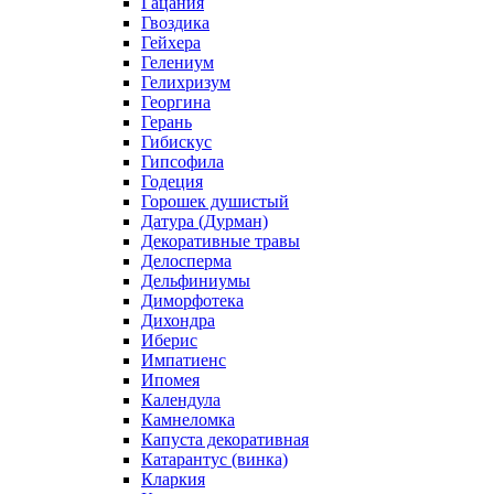
Гацания
Гвоздика
Гейхера
Гелениум
Гелихризум
Георгина
Герань
Гибискус
Гипсофила
Годеция
Горошек душистый
Датура (Дурман)
Декоративные травы
Делосперма
Дельфиниумы
Диморфотека
Дихондра
Иберис
Импатиенс
Ипомея
Календула
Камнеломка
Капуста декоративная
Катарантус (винка)
Кларкия