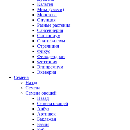
Калатея
Микс (смеси)
Монстера
Опунция
Разные растения
Сансевиерия
Сингониум
Спатифиллум
Стрелиция
Фикус
Филодендрон
Фиттония
Эпипремнум
Эхеверия
Семена
Назад
Семена
Семена овощей
Назад
Семена овощей
Арбуз
Артишок
Баклажан
Бамия
Бобы