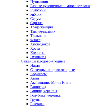
Пушкиния
Разные луковичные и многолетники
Рудбекии
Рябчик
Седум
Сцилла
Традесканция
Тысячелистник
Тюльпаны
Флокс
Хионодокса
Хоста
Хохлатка
Эхинацея
Саженцы плодово-ягодные
Назад
Саженцы плодово-ягодные
Абрикосы
Айва
Актинидии, Мини-Киви
Виноград
Вишня, черешня
Голубика, черника
Груша
Ежевика