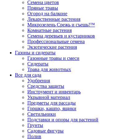
Семена цветов
Пряные травы
Огород на балконе
Лекарственные растения
Микрозелень Срежь и съешь!™
Комнатные растения
Семена деревьев и кустарников
Профессиональные семена
Экзотические растения
Газоны и сидераты
Газонные травы и смеси
Сидераты
Трава для животных
Все для сада
Удобрения
Средства защиты
Инструмент и инвентарь
Укрывной материал
Предметы для рассады
Горшки, кашпо, ящики
Светильники
Подставки и опоры для растений
Грунты
Садовые фигуры
Полив