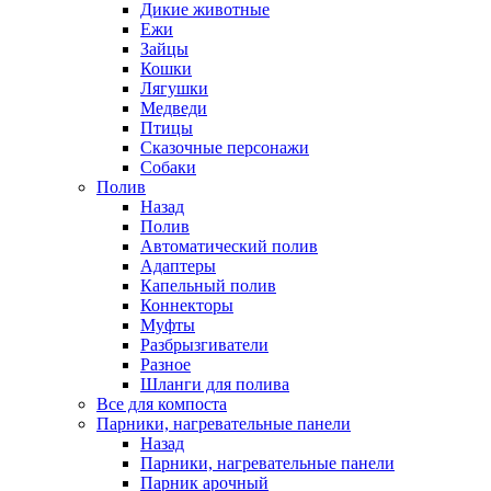
Дикие животные
Ежи
Зайцы
Кошки
Лягушки
Медведи
Птицы
Сказочные персонажи
Собаки
Полив
Назад
Полив
Автоматический полив
Адаптеры
Капельный полив
Коннекторы
Муфты
Разбрызгиватели
Разное
Шланги для полива
Все для компоста
Парники, нагревательные панели
Назад
Парники, нагревательные панели
Парник арочный