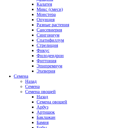
Калатея
Микс (смеси)
Монстера
Опунция
Разные растения
Сансевиерия
Сингониум
Спатифиллум
Стрелиция
Фикус
Филодендрон
Фиттония
Эпипремнум
Эхеверия
Семена
Назад
Семена
Семена овощей
Назад
Семена овощей
Арбуз
Артишок
Баклажан
Бамия
Бобы