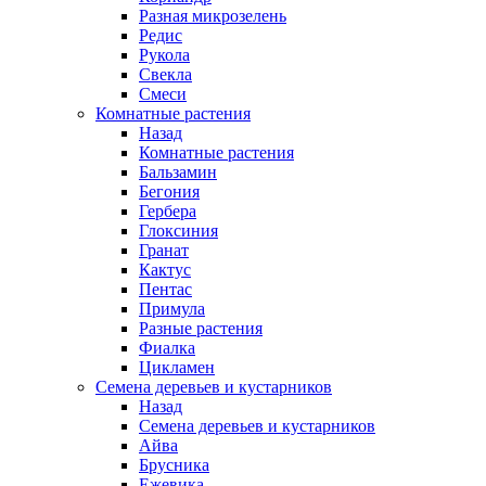
Разная микрозелень
Редис
Рукола
Свекла
Смеси
Комнатные растения
Назад
Комнатные растения
Бальзамин
Бегония
Гербера
Глоксиния
Гранат
Кактус
Пентас
Примула
Разные растения
Фиалка
Цикламен
Семена деревьев и кустарников
Назад
Семена деревьев и кустарников
Айва
Брусника
Ежевика