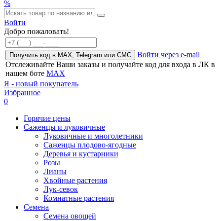
%
Войти
Добро пожаловать!
Войти через e-mail
Получить код в MAX, Telegram или СМС
Отслеживайте Ваши заказы и получайте код для входа в ЛК в
нашем боте
MAX
Я - новый покупатель
Избранное
0
Горячие цены
Саженцы и луковичные
Луковичные и многолетники
Саженцы плодово-ягодные
Деревья и кустарники
Розы
Лианы
Хвойные растения
Лук-севок
Комнатные растения
Семена
Семена овощей