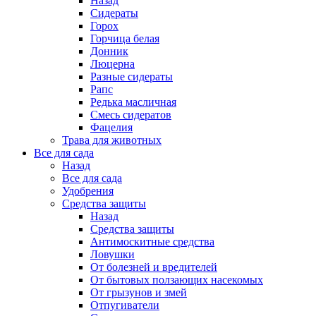
Назад
Сидераты
Горох
Горчица белая
Донник
Люцерна
Разные сидераты
Рапс
Редька масличная
Смесь сидератов
Фацелия
Трава для животных
Все для сада
Назад
Все для сада
Удобрения
Средства защиты
Назад
Средства защиты
Антимоскитные средства
Ловушки
От болезней и вредителей
От бытовых ползающих насекомых
От грызунов и змей
Отпугиватели