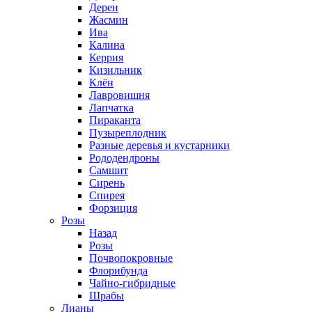
Дерен
Жасмин
Ива
Калина
Керрия
Кизильник
Клён
Лавровишня
Лапчатка
Пираканта
Пузыреплодник
Разные деревья и кустарники
Рододендроны
Самшит
Сирень
Спирея
Форзиция
Розы
Назад
Розы
Почвопокровные
Флорибунда
Чайно-гибридные
Шрабы
Лианы