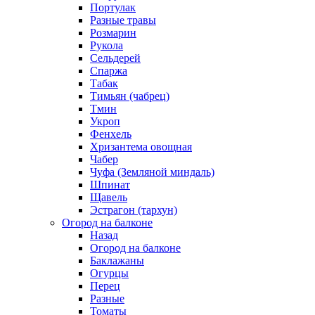
Портулак
Разные травы
Розмарин
Рукола
Сельдерей
Спаржа
Табак
Тимьян (чабрец)
Тмин
Укроп
Фенхель
Хризантема овощная
Чабер
Чуфа (Земляной миндаль)
Шпинат
Щавель
Эстрагон (тархун)
Огород на балконе
Назад
Огород на балконе
Баклажаны
Огурцы
Перец
Разные
Томаты