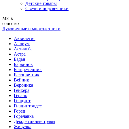
Детские товары
Свечи и подсвечники
Мы в
соцсетях
Луковичные и многолетники
Аквилегия
Аллиум
Астильба
Астра
Бадан
Барвинок
Безвременник
Белоцветник
Вейник
Вероника
Гейхера
Герань
Гиацинт
Гиацинтоидес
Горец
Горечавка
Декоративные травы
Живучка