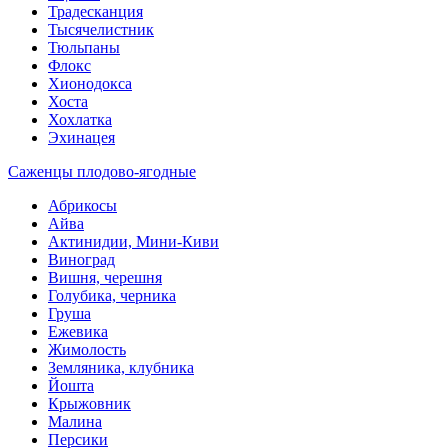
Традесканция
Тысячелистник
Тюльпаны
Флокс
Хионодокса
Хоста
Хохлатка
Эхинацея
Саженцы плодово-ягодные
Абрикосы
Айва
Актинидии, Мини-Киви
Виноград
Вишня, черешня
Голубика, черника
Груша
Ежевика
Жимолость
Земляника, клубника
Йошта
Крыжовник
Малина
Персики