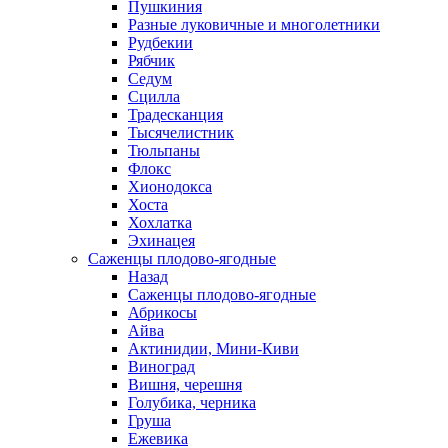
Пушкиния
Разные луковичные и многолетники
Рудбекии
Рябчик
Седум
Сцилла
Традесканция
Тысячелистник
Тюльпаны
Флокс
Хионодокса
Хоста
Хохлатка
Эхинацея
Саженцы плодово-ягодные
Назад
Саженцы плодово-ягодные
Абрикосы
Айва
Актинидии, Мини-Киви
Виноград
Вишня, черешня
Голубика, черника
Груша
Ежевика