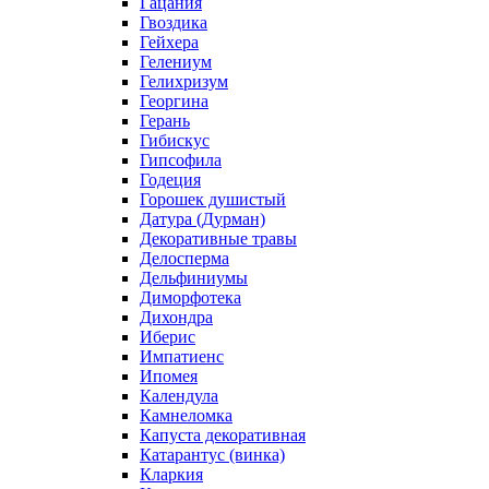
Гацания
Гвоздика
Гейхера
Гелениум
Гелихризум
Георгина
Герань
Гибискус
Гипсофила
Годеция
Горошек душистый
Датура (Дурман)
Декоративные травы
Делосперма
Дельфиниумы
Диморфотека
Дихондра
Иберис
Импатиенс
Ипомея
Календула
Камнеломка
Капуста декоративная
Катарантус (винка)
Кларкия