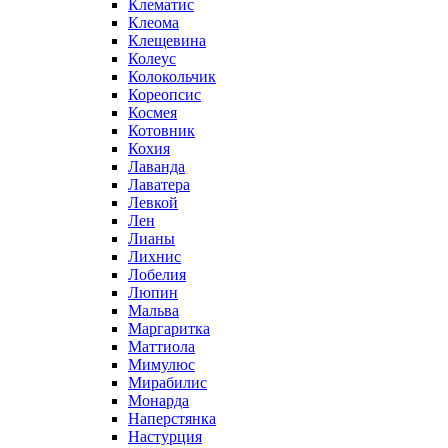
Клематис
Клеома
Клещевина
Колеус
Колокольчик
Кореопсис
Космея
Котовник
Кохия
Лаванда
Лаватера
Левкой
Лен
Лианы
Лихнис
Лобелия
Люпин
Мальва
Маргаритка
Маттиола
Мимулюс
Мирабилис
Монарда
Наперстянка
Настурция