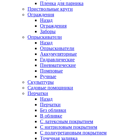
Пленка для парника
Приствольные круги
Ограждения
Назад
Ограждения
Заборы
Опрыскиватели
Назад
Опрыскиватели
Аккумуляторные
Гидравлические
Пневматические
Помповые
Ручные
Скульптуры
Садовые помощники
Перчатки
Назад
Перчатки
Без обливки
В обливке
С латексным покрытием
С нитриловым покрытием
С полиуретановым покрытием
Точечная заливка