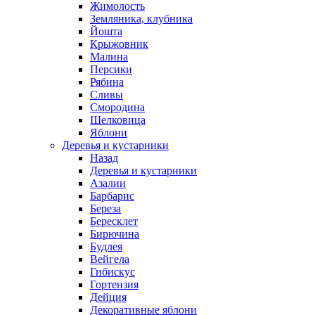
Жимолость
Земляника, клубника
Йошта
Крыжовник
Малина
Персики
Рябина
Сливы
Смородина
Шелковица
Яблони
Деревья и кустарники
Назад
Деревья и кустарники
Азалии
Барбарис
Береза
Бересклет
Бирючина
Будлея
Вейгела
Гибискус
Гортензия
Дейция
Декоративные яблони