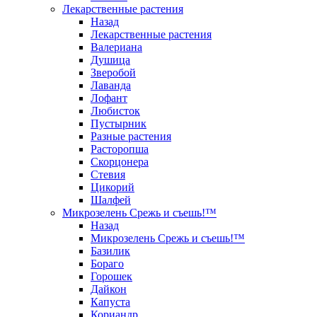
Лекарственные растения
Назад
Лекарственные растения
Валериана
Душица
Зверобой
Лаванда
Лофант
Любисток
Пустырник
Разные растения
Расторопша
Скорцонера
Стевия
Цикорий
Шалфей
Микрозелень Срежь и съешь!™
Назад
Микрозелень Срежь и съешь!™
Базилик
Бораго
Горошек
Дайкон
Капуста
Кориандр