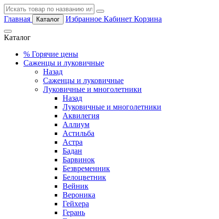
Главная
Избранное
Кабинет
Корзина
Каталог
Каталог
%
Горячие цены
Саженцы и луковичные
Назад
Саженцы и луковичные
Луковичные и многолетники
Назад
Луковичные и многолетники
Аквилегия
Аллиум
Астильба
Астра
Бадан
Барвинок
Безвременник
Белоцветник
Вейник
Вероника
Гейхера
Герань