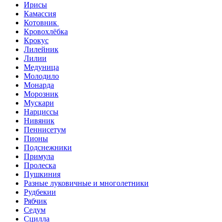
Ирисы
Камассия
Котовник
Кровохлёбка
Крокус
Лилейник
Лилии
Медуница
Молодило
Монарда
Морозник
Мускари
Нарциссы
Нивяник
Пеннисетум
Пионы
Подснежники
Примула
Пролеска
Пушкиния
Разные луковичные и многолетники
Рудбекии
Рябчик
Седум
Сцилла