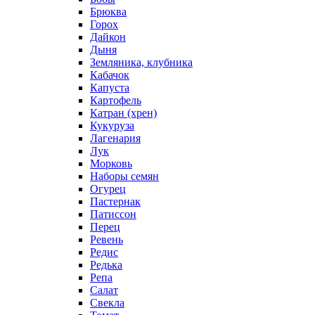
Брюква
Горох
Дайкон
Дыня
Земляника, клубника
Кабачок
Капуста
Картофель
Катран (хрен)
Кукуруза
Лагенария
Лук
Морковь
Наборы семян
Огурец
Пастернак
Патиссон
Перец
Ревень
Редис
Редька
Репа
Салат
Свекла