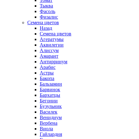
Томат
Тыква
Фасоль
Физалис
Семена цветов
Назад
Семена цветов
Агератумы
Аквилегии
Алиссум
Амарант
Антирринум
Арабис
Астры
Бакопа
Бальзамин
Барвинок
Бархатцы
Бегонии
Бузульник
Василек
Венидиум
Вербена
Виола
Гайлардия