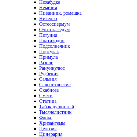
Незабудка
Немезия
Нивянник, ромашка
Нигелла
Остеоспермум
Очиток, седум
Петуния
Платикодон
Подсолнечник
Портулак
Примула
Разное
Ранункулюс
Рудбекия
Сальвия
Сальпиглоссис
Скабиоза
Смеси
Статица
Табак душистый
Тысячелистник
Флокс
Хризантемы
Целозия
Цинерария