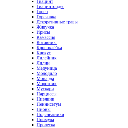
Гиацинт
Гиацинтоидес
Горец
Горечавка
Декоративные травы
Живучка
Ирисы
Камассия
Котовник
Кровохлёбка
Крокус
Лилейник
Лилии
Медуница
Молодило
Монарда
Морозник
Мускари
Нарциссы
Нивяник
Пеннисетум
Пионы
Подснежники
Примула
Пролеска