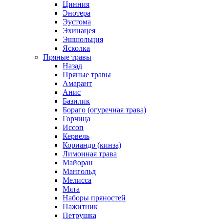
Цинния
Энотера
Эустома
Эхинацея
Эшшольция
Ясколка
Пряные травы
Назад
Пряные травы
Амарант
Анис
Базилик
Бораго (огуречная трава)
Горчица
Иссоп
Кервель
Кориандр (кинза)
Лимонная трава
Майоран
Мангольд
Мелисса
Мята
Наборы пряностей
Пажитник
Петрушка