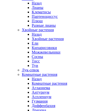
Назад
Лианы
Клематисы
Партеноциссус
Плющ
Разные лианы
Хвойные растения
Назад
Хвойные растения
Ели
Кипарисовики
Можжевельники
Сосны
Тисс
Туи
Лук-севок
Комнатные растения
Назад
Комнатные растения
Аглаонема
Антуриум
Асплениум
Гузмания
Диффенбахия
Драцена