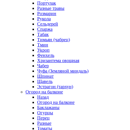
Портулак
Разные травы
Розмарин
Рукола
Сельдерей
Спаржа
Табак
Тимьян (чабрец)
Тмин
Укроп
Фенхель
Хризантема овощная
Чабер
Чуфа (Земляной миндаль)
Шпинат
Щавель
Эстрагон (тархун)
Огород на балконе
Назад
Огород на балконе
Баклажаны
Огурцы
Перец
Разные
Томаты