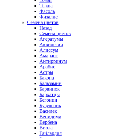
Томат
Тыква
Фасоль
Физалис
Семена цветов
Назад
Семена цветов
Агератумы
Аквилегии
Алиссум
Амарант
Антирринум
Арабис
Астры
Бакопа
Бальзамин
Барвинок
Бархатцы
Бегонии
Бузульник
Василек
Венидиум
Вербена
Виола
Гайлардия