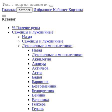
Главная
Избранное
Кабинет
Корзина
Каталог
Каталог
%
Горячие цены
Саженцы и луковичные
Назад
Саженцы и луковичные
Луковичные и многолетники
Назад
Луковичные и многолетники
Аквилегия
Аллиум
Астильба
Астра
Бадан
Барвинок
Безвременник
Белоцветник
Вейник
Вероника
Гейхера
Герань