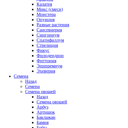
Калатея
Микс (смеси)
Монстера
Опунция
Разные растения
Сансевиерия
Сингониум
Спатифиллум
Стрелиция
Фикус
Филодендрон
Фиттония
Эпипремнум
Эхеверия
Семена
Назад
Семена
Семена овощей
Назад
Семена овощей
Арбуз
Артишок
Баклажан
Бамия
Бобы