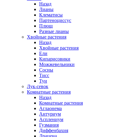
Назад
Лианы
Клематисы
Партеноциссус
Плющ
Разные лианы
Хвойные растения
Назад
Хвойные растения
Ели
Кипарисовики
Можжевельники
Сосны
Тисс
Туи
Лук-севок
Комнатные растения
Назад
Комнатные растения
Аглаонема
Антуриум
Асплениум
Гузмания
Диффенбахия
Драцена