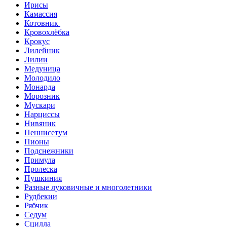
Ирисы
Камассия
Котовник
Кровохлёбка
Крокус
Лилейник
Лилии
Медуница
Молодило
Монарда
Морозник
Мускари
Нарциссы
Нивяник
Пеннисетум
Пионы
Подснежники
Примула
Пролеска
Пушкиния
Разные луковичные и многолетники
Рудбекии
Рябчик
Седум
Сцилла