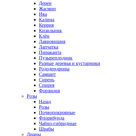
Дерен
Жасмин
Ива
Калина
Керрия
Кизильник
Клён
Лавровишня
Лапчатка
Пираканта
Пузыреплодник
Разные деревья и кустарники
Рододендроны
Самшит
Сирень
Спирея
Форзиция
Розы
Назад
Розы
Почвопокровные
Флорибунда
Чайно-гибридные
Шрабы
Лианы