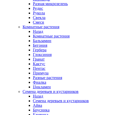
Разная микрозелень
Редис
Рукола
Свекла
Смеси
Комнатные растения
Назад
Комнатные растения
Бальзамин
Бегония
Гербера
Глоксиния
Гранат
Кактус
Пентас
Примула
Разные растения
Фиалка
Цикламен
Семена деревьев и кустарников
Назад
Семена деревьев и кустарников
Айва
Брусника
Ежевика