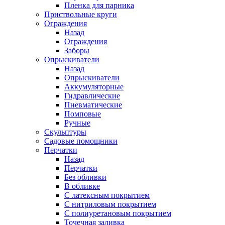
Пленка для парника
Приствольные круги
Ограждения
Назад
Ограждения
Заборы
Опрыскиватели
Назад
Опрыскиватели
Аккумуляторные
Гидравлические
Пневматические
Помповые
Ручные
Скульптуры
Садовые помощники
Перчатки
Назад
Перчатки
Без обливки
В обливке
С латексным покрытием
С нитриловым покрытием
С полиуретановым покрытием
Точечная заливка