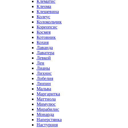
Клематис
Клеома
Клещевина
Колеус
Колокольчик
Кореопсис
Космея
Котовник
Кохия
Лаванда
Лаватера
Левкой
Лен
Лианы
Лихнис
Лобелия
Люпин
Мальва
Маргаритка
Маттиола
Мимулюс
Мирабилис
Монарда
Наперстянка
Настурция