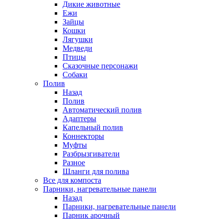
Дикие животные
Ежи
Зайцы
Кошки
Лягушки
Медведи
Птицы
Сказочные персонажи
Собаки
Полив
Назад
Полив
Автоматический полив
Адаптеры
Капельный полив
Коннекторы
Муфты
Разбрызгиватели
Разное
Шланги для полива
Все для компоста
Парники, нагревательные панели
Назад
Парники, нагревательные панели
Парник арочный