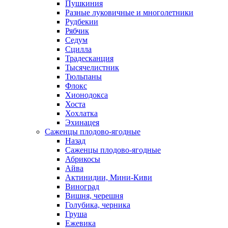
Пушкиния
Разные луковичные и многолетники
Рудбекии
Рябчик
Седум
Сцилла
Традесканция
Тысячелистник
Тюльпаны
Флокс
Хионодокса
Хоста
Хохлатка
Эхинацея
Саженцы плодово-ягодные
Назад
Саженцы плодово-ягодные
Абрикосы
Айва
Актинидии, Мини-Киви
Виноград
Вишня, черешня
Голубика, черника
Груша
Ежевика