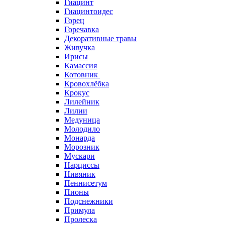
Гиацинт
Гиацинтоидес
Горец
Горечавка
Декоративные травы
Живучка
Ирисы
Камассия
Котовник
Кровохлёбка
Крокус
Лилейник
Лилии
Медуница
Молодило
Монарда
Морозник
Мускари
Нарциссы
Нивяник
Пеннисетум
Пионы
Подснежники
Примула
Пролеска