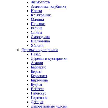
Жимолость
Земляника, клубника
Йошта
Крыжовник
Малина
Персики
Рябина
Сливы
Смородина
Шелковица
Яблони
Деревья и кустарники
Назад
Деревья и кустарники
Азалии
Барбарис
Береза
Бересклет
Бирючина
Будлея
Вейгела
Гибискус
Гортензия
Дейция
Декоративные яблони