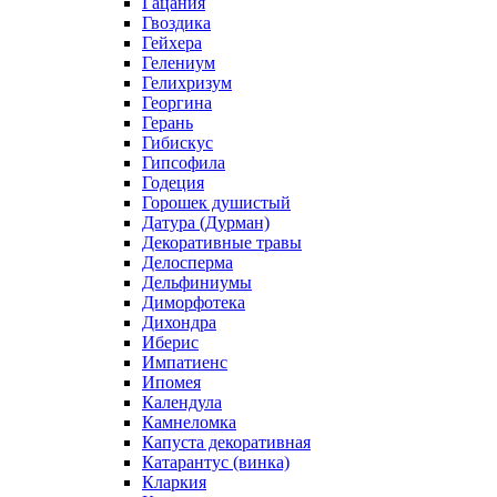
Гацания
Гвоздика
Гейхера
Гелениум
Гелихризум
Георгина
Герань
Гибискус
Гипсофила
Годеция
Горошек душистый
Датура (Дурман)
Декоративные травы
Делосперма
Дельфиниумы
Диморфотека
Дихондра
Иберис
Импатиенс
Ипомея
Календула
Камнеломка
Капуста декоративная
Катарантус (винка)
Кларкия