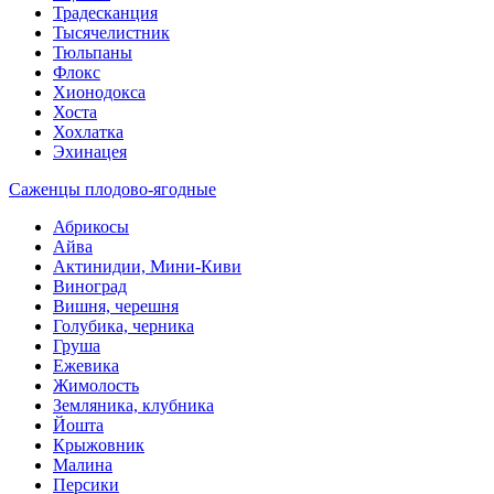
Традесканция
Тысячелистник
Тюльпаны
Флокс
Хионодокса
Хоста
Хохлатка
Эхинацея
Саженцы плодово-ягодные
Абрикосы
Айва
Актинидии, Мини-Киви
Виноград
Вишня, черешня
Голубика, черника
Груша
Ежевика
Жимолость
Земляника, клубника
Йошта
Крыжовник
Малина
Персики