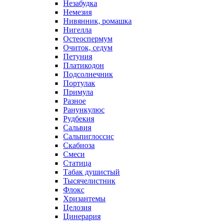
Незабудка
Немезия
Нивянник, ромашка
Нигелла
Остеоспермум
Очиток, седум
Петуния
Платикодон
Подсолнечник
Портулак
Примула
Разное
Ранункулюс
Рудбекия
Сальвия
Сальпиглоссис
Скабиоза
Смеси
Статица
Табак душистый
Тысячелистник
Флокс
Хризантемы
Целозия
Цинерария