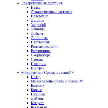
Лекарственные растения
Назад
Лекарственные растения
Валериана
Душица
Зверобой
Лаванда
Лофант
Любисток
Пустырник
Разные растения
Расторопша
Скорцонера
Стевия
Цикорий
Шалфей
Микрозелень Срежь и съешь!™
Назад
Микрозелень Срежь и съешь!™
Базилик
Бораго
Горошек
Дайкон
Капуста
Кориандр