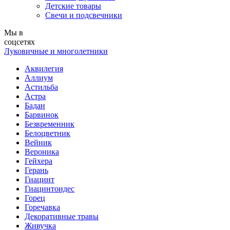
Детские товары
Свечи и подсвечники
Мы в
соцсетях
Луковичные и многолетники
Аквилегия
Аллиум
Астильба
Астра
Бадан
Барвинок
Безвременник
Белоцветник
Вейник
Вероника
Гейхера
Герань
Гиацинт
Гиацинтоидес
Горец
Горечавка
Декоративные травы
Живучка