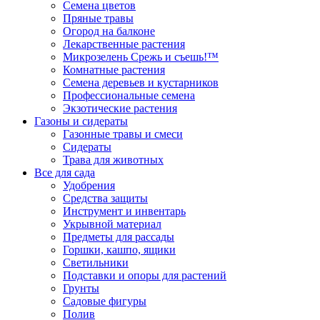
Семена цветов
Пряные травы
Огород на балконе
Лекарственные растения
Микрозелень Срежь и съешь!™
Комнатные растения
Семена деревьев и кустарников
Профессиональные семена
Экзотические растения
Газоны и сидераты
Газонные травы и смеси
Сидераты
Трава для животных
Все для сада
Удобрения
Средства защиты
Инструмент и инвентарь
Укрывной материал
Предметы для рассады
Горшки, кашпо, ящики
Светильники
Подставки и опоры для растений
Грунты
Садовые фигуры
Полив