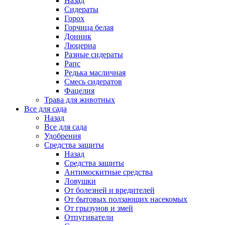
Назад
Сидераты
Горох
Горчица белая
Донник
Люцерна
Разные сидераты
Рапс
Редька масличная
Смесь сидератов
Фацелия
Трава для животных
Все для сада
Назад
Все для сада
Удобрения
Средства защиты
Назад
Средства защиты
Антимоскитные средства
Ловушки
От болезней и вредителей
От бытовых ползающих насекомых
От грызунов и змей
Отпугиватели