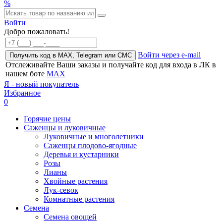
%
Войти
Добро пожаловать!
Войти через e-mail
Получить код в MAX, Telegram или СМС
Отслеживайте Ваши заказы и получайте код для входа в ЛК в
нашем боте
MAX
Я - новый покупатель
Избранное
0
Горячие цены
Саженцы и луковичные
Луковичные и многолетники
Саженцы плодово-ягодные
Деревья и кустарники
Розы
Лианы
Хвойные растения
Лук-севок
Комнатные растения
Семена
Семена овощей