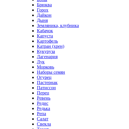
Брюква
Горох
Дайкон
Дыня
Земляника, клубника
Кабачок
Капуста
Картофель
Катран (хрен)
Кукуруза
Лагенария
Лук
Морковь
Наборы семян
Огурец
Пастернак
Патиссон
Перец
Ревень
Редис
Редька
Репа
Салат
Свекла