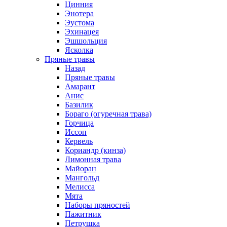
Цинния
Энотера
Эустома
Эхинацея
Эшшольция
Ясколка
Пряные травы
Назад
Пряные травы
Амарант
Анис
Базилик
Бораго (огуречная трава)
Горчица
Иссоп
Кервель
Кориандр (кинза)
Лимонная трава
Майоран
Мангольд
Мелисса
Мята
Наборы пряностей
Пажитник
Петрушка