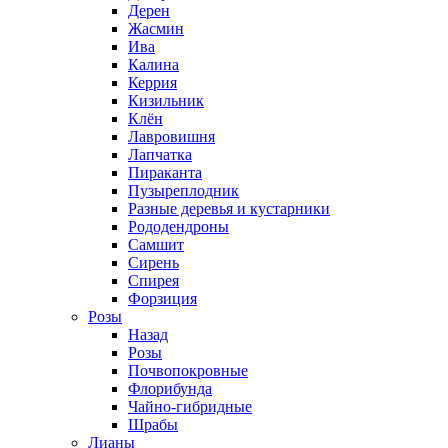
Дерен
Жасмин
Ива
Калина
Керрия
Кизильник
Клён
Лавровишня
Лапчатка
Пираканта
Пузыреплодник
Разные деревья и кустарники
Рододендроны
Самшит
Сирень
Спирея
Форзиция
Розы
Назад
Розы
Почвопокровные
Флорибунда
Чайно-гибридные
Шрабы
Лианы