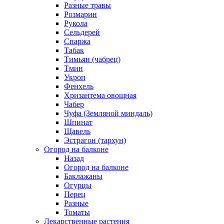
Разные травы
Розмарин
Рукола
Сельдерей
Спаржа
Табак
Тимьян (чабрец)
Тмин
Укроп
Фенхель
Хризантема овощная
Чабер
Чуфа (Земляной миндаль)
Шпинат
Щавель
Эстрагон (тархун)
Огород на балконе
Назад
Огород на балконе
Баклажаны
Огурцы
Перец
Разные
Томаты
Лекарственные растения