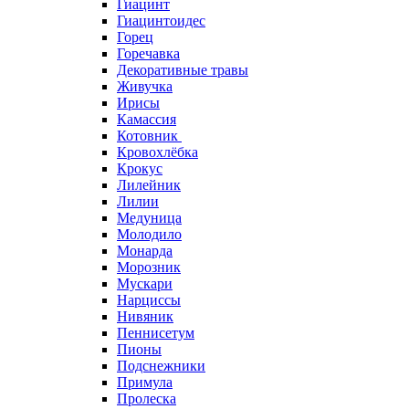
Гиацинт
Гиацинтоидес
Горец
Горечавка
Декоративные травы
Живучка
Ирисы
Камассия
Котовник
Кровохлёбка
Крокус
Лилейник
Лилии
Медуница
Молодило
Монарда
Морозник
Мускари
Нарциссы
Нивяник
Пеннисетум
Пионы
Подснежники
Примула
Пролеска