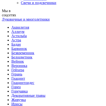
Свечи и подсвечники
Мы в
соцсетях
Луковичные и многолетники
Аквилегия
Аллиум
Астильба
Астра
Бадан
Барвинок
Безвременник
Белоцветник
Вейник
Вероника
Гейхера
Герань
Гиацинт
Гиацинтоидес
Горец
Горечавка
Декоративные травы
Живучка
Ирисы