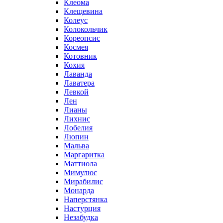
Клеома
Клещевина
Колеус
Колокольчик
Кореопсис
Космея
Котовник
Кохия
Лаванда
Лаватера
Левкой
Лен
Лианы
Лихнис
Лобелия
Люпин
Мальва
Маргаритка
Маттиола
Мимулюс
Мирабилис
Монарда
Наперстянка
Настурция
Незабудка