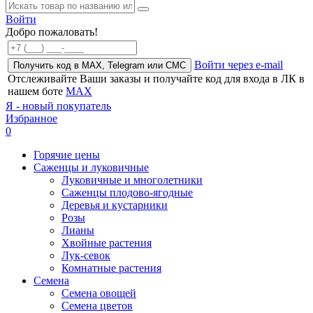
Войти
Добро пожаловать!
Войти через e-mail
Получить код в MAX, Telegram или СМС
Отслеживайте Ваши заказы и получайте код для входа в ЛК в
нашем боте
MAX
Я - новый покупатель
Избранное
0
Горячие цены
Саженцы и луковичные
Луковичные и многолетники
Саженцы плодово-ягодные
Деревья и кустарники
Розы
Лианы
Хвойные растения
Лук-севок
Комнатные растения
Семена
Семена овощей
Семена цветов