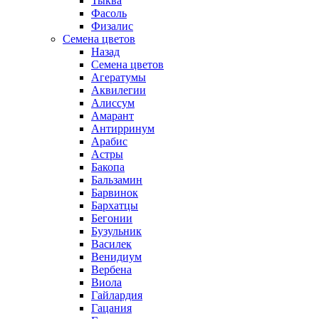
Тыква
Фасоль
Физалис
Семена цветов
Назад
Семена цветов
Агератумы
Аквилегии
Алиссум
Амарант
Антирринум
Арабис
Астры
Бакопа
Бальзамин
Барвинок
Бархатцы
Бегонии
Бузульник
Василек
Венидиум
Вербена
Виола
Гайлардия
Гацания