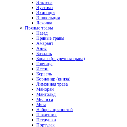
Энотера
Эустома
Эхинацея
Эшшольция
Ясколка
Пряные травы
Назад
Пряные травы
Амарант
Анис
Базилик
Бораго (огуречная трава)
Горчица
Иссоп
Кервель
Кориандр (кинза)
Лимонная трава
Майоран
Мангольд
Мелисса
Мята
Наборы пряностей
Пажитник
Петрушка
Портулак