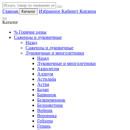
Главная
Избранное
Кабинет
Корзина
Каталог
Каталог
%
Горячие цены
Саженцы и луковичные
Назад
Саженцы и луковичные
Луковичные и многолетники
Назад
Луковичные и многолетники
Аквилегия
Аллиум
Астильба
Астра
Бадан
Барвинок
Безвременник
Белоцветник
Вейник
Вероника
Гейхера
Герань