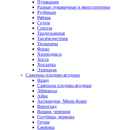
Пушкиния
Разные луковичные и многолетники
Рудбекии
Рябчик
Седум
Сцилла
Традесканция
Тысячелистник
Тюльпаны
Флокс
Хионодокса
Хоста
Хохлатка
Эхинацея
Саженцы плодово-ягодные
Назад
Саженцы плодово-ягодные
Абрикосы
Айва
Актинидии, Мини-Киви
Виноград
Вишня, черешня
Голубика, черника
Груша
Ежевика