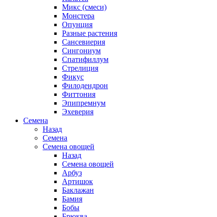
Микс (смеси)
Монстера
Опунция
Разные растения
Сансевиерия
Сингониум
Спатифиллум
Стрелиция
Фикус
Филодендрон
Фиттония
Эпипремнум
Эхеверия
Семена
Назад
Семена
Семена овощей
Назад
Семена овощей
Арбуз
Артишок
Баклажан
Бамия
Бобы
Брюква