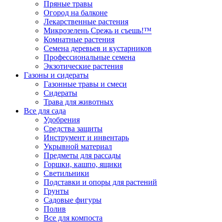
Пряные травы
Огород на балконе
Лекарственные растения
Микрозелень Срежь и съешь!™
Комнатные растения
Семена деревьев и кустарников
Профессиональные семена
Экзотические растения
Газоны и сидераты
Газонные травы и смеси
Сидераты
Трава для животных
Все для сада
Удобрения
Средства защиты
Инструмент и инвентарь
Укрывной материал
Предметы для рассады
Горшки, кашпо, ящики
Светильники
Подставки и опоры для растений
Грунты
Садовые фигуры
Полив
Все для компоста