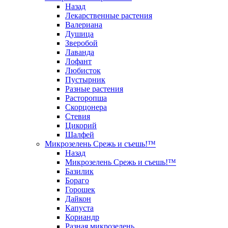
Назад
Лекарственные растения
Валериана
Душица
Зверобой
Лаванда
Лофант
Любисток
Пустырник
Разные растения
Расторопша
Скорцонера
Стевия
Цикорий
Шалфей
Микрозелень Срежь и съешь!™
Назад
Микрозелень Срежь и съешь!™
Базилик
Бораго
Горошек
Дайкон
Капуста
Кориандр
Разная микрозелень