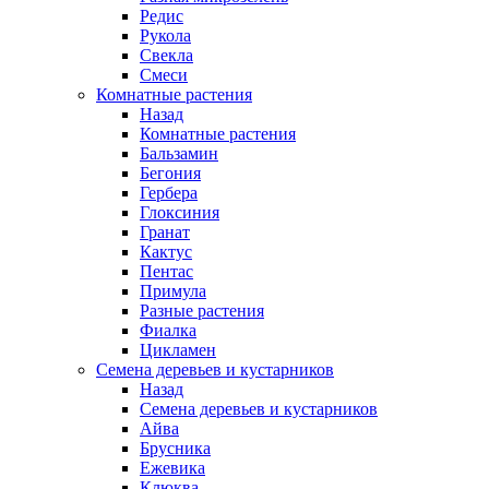
Редис
Рукола
Свекла
Смеси
Комнатные растения
Назад
Комнатные растения
Бальзамин
Бегония
Гербера
Глоксиния
Гранат
Кактус
Пентас
Примула
Разные растения
Фиалка
Цикламен
Семена деревьев и кустарников
Назад
Семена деревьев и кустарников
Айва
Брусника
Ежевика
Клюква