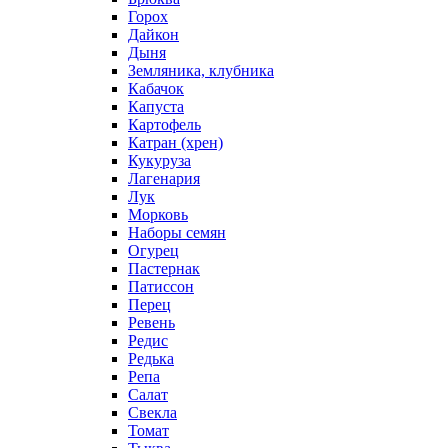
Горох
Дайкон
Дыня
Земляника, клубника
Кабачок
Капуста
Картофель
Катран (хрен)
Кукуруза
Лагенария
Лук
Морковь
Наборы семян
Огурец
Пастернак
Патиссон
Перец
Ревень
Редис
Редька
Репа
Салат
Свекла
Томат