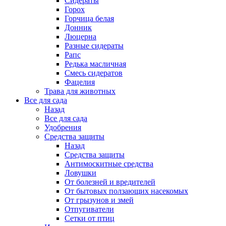
Сидераты
Горох
Горчица белая
Донник
Люцерна
Разные сидераты
Рапс
Редька масличная
Смесь сидератов
Фацелия
Трава для животных
Все для сада
Назад
Все для сада
Удобрения
Средства защиты
Назад
Средства защиты
Антимоскитные средства
Ловушки
От болезней и вредителей
От бытовых ползающих насекомых
От грызунов и змей
Отпугиватели
Сетки от птиц