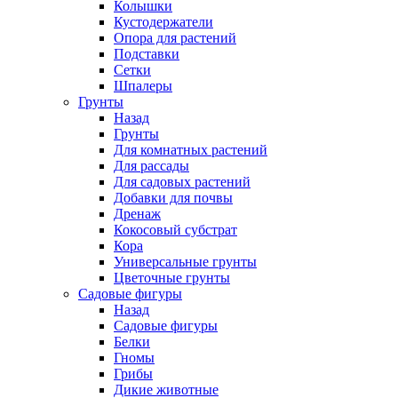
Колышки
Кустодержатели
Опора для растений
Подставки
Сетки
Шпалеры
Грунты
Назад
Грунты
Для комнатных растений
Для рассады
Для садовых растений
Добавки для почвы
Дренаж
Кокосовый субстрат
Кора
Универсальные грунты
Цветочные грунты
Садовые фигуры
Назад
Садовые фигуры
Белки
Гномы
Грибы
Дикие животные