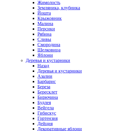
Жимолость
Земляника, клубника
Йошта
Крыжовник
Малина
Персики
Рябина
Сливы
Смородина
Шелковица
Яблони
Деревья и кустарники
Назад
Деревья и кустарники
Азалии
Барбарис
Береза
Бересклет
Бирючина
Будлея
Вейгела
Гибискус
Гортензия
Дейция
Декоративные яблони