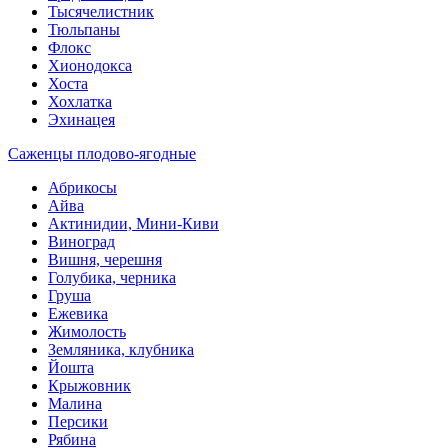
Тысячелистник
Тюльпаны
Флокс
Хионодокса
Хоста
Хохлатка
Эхинацея
Саженцы плодово-ягодные
Абрикосы
Айва
Актинидии, Мини-Киви
Виноград
Вишня, черешня
Голубика, черника
Груша
Ежевика
Жимолость
Земляника, клубника
Йошта
Крыжовник
Малина
Персики
Рябина