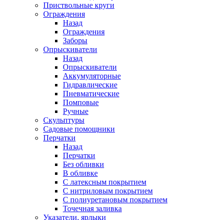
Приствольные круги
Ограждения
Назад
Ограждения
Заборы
Опрыскиватели
Назад
Опрыскиватели
Аккумуляторные
Гидравлические
Пневматические
Помповые
Ручные
Скульптуры
Садовые помощники
Перчатки
Назад
Перчатки
Без обливки
В обливке
С латексным покрытием
С нитриловым покрытием
С полиуретановым покрытием
Точечная заливка
Указатели, ярлыки