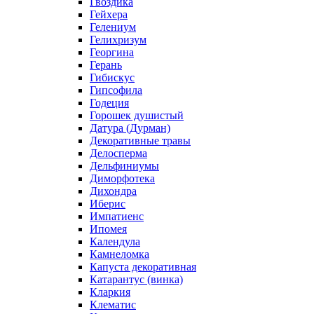
Гвоздика
Гейхера
Гелениум
Гелихризум
Георгина
Герань
Гибискус
Гипсофила
Годеция
Горошек душистый
Датура (Дурман)
Декоративные травы
Делосперма
Дельфиниумы
Диморфотека
Дихондра
Иберис
Импатиенс
Ипомея
Календула
Камнеломка
Капуста декоративная
Катарантус (винка)
Кларкия
Клематис