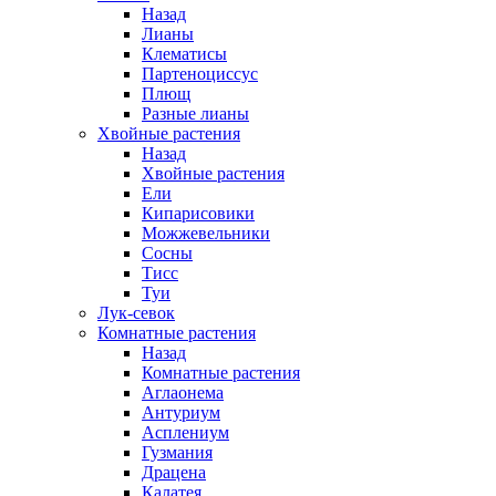
Назад
Лианы
Клематисы
Партеноциссус
Плющ
Разные лианы
Хвойные растения
Назад
Хвойные растения
Ели
Кипарисовики
Можжевельники
Сосны
Тисс
Туи
Лук-севок
Комнатные растения
Назад
Комнатные растения
Аглаонема
Антуриум
Асплениум
Гузмания
Драцена
Калатея