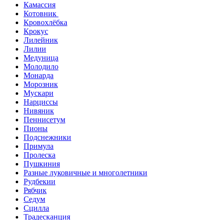
Камассия
Котовник
Кровохлёбка
Крокус
Лилейник
Лилии
Медуница
Молодило
Монарда
Морозник
Мускари
Нарциссы
Нивяник
Пеннисетум
Пионы
Подснежники
Примула
Пролеска
Пушкиния
Разные луковичные и многолетники
Рудбекии
Рябчик
Седум
Сцилла
Традесканция