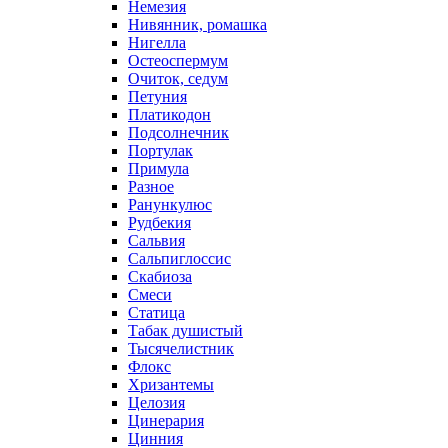
Немезия
Нивянник, ромашка
Нигелла
Остеоспермум
Очиток, седум
Петуния
Платикодон
Подсолнечник
Портулак
Примула
Разное
Ранункулюс
Рудбекия
Сальвия
Сальпиглоссис
Скабиоза
Смеси
Статица
Табак душистый
Тысячелистник
Флокс
Хризантемы
Целозия
Цинерария
Цинния