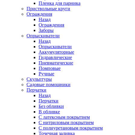
Пленка для парника
Приствольные круги
Ограждения
Назад
Ограждения
Заборы
Опрыскиватели
Назад
Опрыскиватели
Аккумуляторные
Гидравлические
Пневматические
Помповые
Ручные
Скульптуры
Садовые помощники
Перчатки
Назад
Перчатки
Без обливки
В обливке
С латексным покрытием
С нитриловым покрытием
С полиуретановым покрытием
Точечная заливка