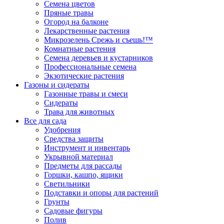
Семена цветов
Пряные травы
Огород на балконе
Лекарственные растения
Микрозелень Срежь и съешь!™
Комнатные растения
Семена деревьев и кустарников
Профессиональные семена
Экзотические растения
Газоны и сидераты
Газонные травы и смеси
Сидераты
Трава для животных
Все для сада
Удобрения
Средства защиты
Инструмент и инвентарь
Укрывной материал
Предметы для рассады
Горшки, кашпо, ящики
Светильники
Подставки и опоры для растений
Грунты
Садовые фигуры
Полив