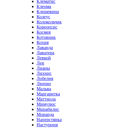
Клематис
Клеома
Клещевина
Колеус
Колокольчик
Кореопсис
Космея
Котовник
Кохия
Лаванда
Лаватера
Левкой
Лен
Лианы
Лихнис
Лобелия
Люпин
Мальва
Маргаритка
Маттиола
Мимулюс
Мирабилис
Монарда
Наперстянка
Настурция