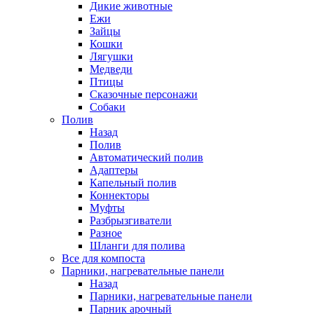
Дикие животные
Ежи
Зайцы
Кошки
Лягушки
Медведи
Птицы
Сказочные персонажи
Собаки
Полив
Назад
Полив
Автоматический полив
Адаптеры
Капельный полив
Коннекторы
Муфты
Разбрызгиватели
Разное
Шланги для полива
Все для компоста
Парники, нагревательные панели
Назад
Парники, нагревательные панели
Парник арочный