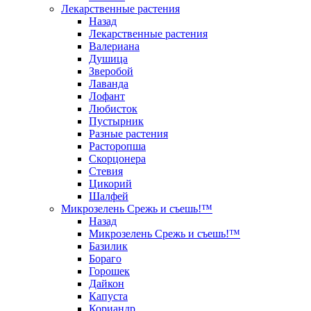
Лекарственные растения
Назад
Лекарственные растения
Валериана
Душица
Зверобой
Лаванда
Лофант
Любисток
Пустырник
Разные растения
Расторопша
Скорцонера
Стевия
Цикорий
Шалфей
Микрозелень Срежь и съешь!™
Назад
Микрозелень Срежь и съешь!™
Базилик
Бораго
Горошек
Дайкон
Капуста
Кориандр