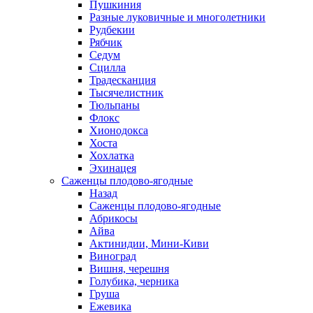
Пушкиния
Разные луковичные и многолетники
Рудбекии
Рябчик
Седум
Сцилла
Традесканция
Тысячелистник
Тюльпаны
Флокс
Хионодокса
Хоста
Хохлатка
Эхинацея
Саженцы плодово-ягодные
Назад
Саженцы плодово-ягодные
Абрикосы
Айва
Актинидии, Мини-Киви
Виноград
Вишня, черешня
Голубика, черника
Груша
Ежевика