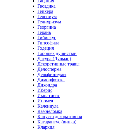
Гацания
Гвоздика
Гейхера
Гелениум
Гелихризум
Георгина
Герань
Гибискус
Гипсофила
Годеция
Горошек душистый
Датура (Дурман)
Декоративные травы
Делосперма
Дельфиниумы
Диморфотека
Дихондра
Иберис
Импатиенс
Ипомея
Календула
Камнеломка
Капуста декоративная
Катарантус (винка)
Кларкия