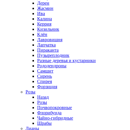
Дерен
Жасмин
Ива
Калина
Керрия
Кизильник
Клён
Лавровишня
Лапчатка
Пираканта
Пузыреплодник
Разные деревья и кустарники
Рододендроны
Самшит
Сирень
Спирея
Форзиция
Розы
Назад
Розы
Почвопокровные
Флорибунда
Чайно-гибридные
Шрабы
Лианы