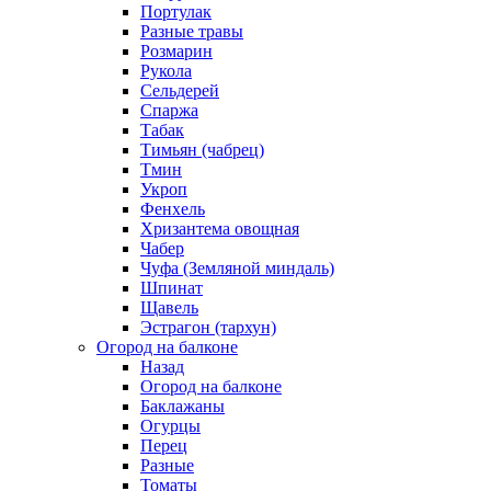
Портулак
Разные травы
Розмарин
Рукола
Сельдерей
Спаржа
Табак
Тимьян (чабрец)
Тмин
Укроп
Фенхель
Хризантема овощная
Чабер
Чуфа (Земляной миндаль)
Шпинат
Щавель
Эстрагон (тархун)
Огород на балконе
Назад
Огород на балконе
Баклажаны
Огурцы
Перец
Разные
Томаты