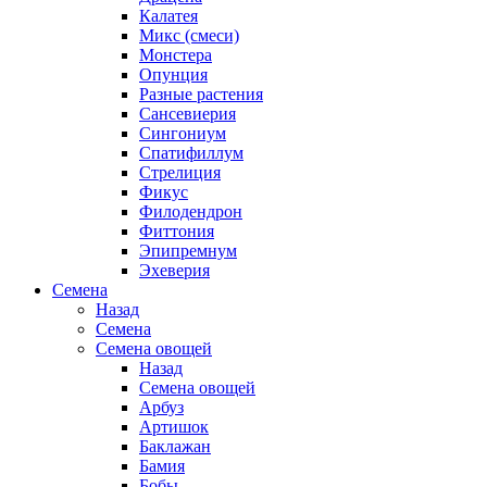
Калатея
Микс (смеси)
Монстера
Опунция
Разные растения
Сансевиерия
Сингониум
Спатифиллум
Стрелиция
Фикус
Филодендрон
Фиттония
Эпипремнум
Эхеверия
Семена
Назад
Семена
Семена овощей
Назад
Семена овощей
Арбуз
Артишок
Баклажан
Бамия
Бобы