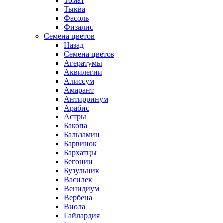
Томат
Тыква
Фасоль
Физалис
Семена цветов
Назад
Семена цветов
Агератумы
Аквилегии
Алиссум
Амарант
Антирринум
Арабис
Астры
Бакопа
Бальзамин
Барвинок
Бархатцы
Бегонии
Бузульник
Василек
Венидиум
Вербена
Виола
Гайлардия