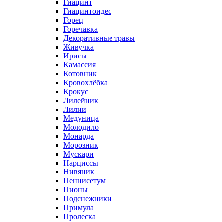
Гиацинт
Гиацинтоидес
Горец
Горечавка
Декоративные травы
Живучка
Ирисы
Камассия
Котовник
Кровохлёбка
Крокус
Лилейник
Лилии
Медуница
Молодило
Монарда
Морозник
Мускари
Нарциссы
Нивяник
Пеннисетум
Пионы
Подснежники
Примула
Пролеска