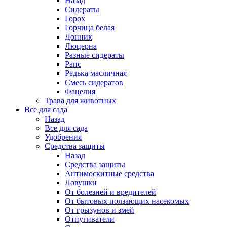
Назад
Сидераты
Горох
Горчица белая
Донник
Люцерна
Разные сидераты
Рапс
Редька масличная
Смесь сидератов
Фацелия
Трава для животных
Все для сада
Назад
Все для сада
Удобрения
Средства защиты
Назад
Средства защиты
Антимоскитные средства
Ловушки
От болезней и вредителей
От бытовых ползающих насекомых
От грызунов и змей
Отпугиватели