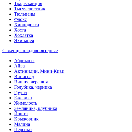
Традесканция
Тысячелистник
Тюльпаны
Флокс
Хионодокса
Хоста
Хохлатка
Эхинацея
Саженцы плодово-ягодные
Абрикосы
Айва
Актинидии, Мини-Киви
Виноград
Вишня, черешня
Голубика, черника
Груша
Ежевика
Жимолость
Земляника, клубника
Йошта
Крыжовник
Малина
Персики