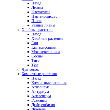
Назад
Лианы
Клематисы
Партеноциссус
Плющ
Разные лианы
Хвойные растения
Назад
Хвойные растения
Ели
Кипарисовики
Можжевельники
Сосны
Тисс
Туи
Лук-севок
Комнатные растения
Назад
Комнатные растения
Аглаонема
Антуриум
Асплениум
Гузмания
Диффенбахия
Драцена