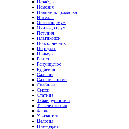
Незабудка
Немезия
Нивянник, ромашка
Нигелла
Остеоспермум
Очиток, седум
Петуния
Платикодон
Подсолнечник
Портулак
Примула
Разное
Ранункулюс
Рудбекия
Сальвия
Сальпиглоссис
Скабиоза
Смеси
Статица
Табак душистый
Тысячелистник
Флокс
Хризантемы
Целозия
Цинерария