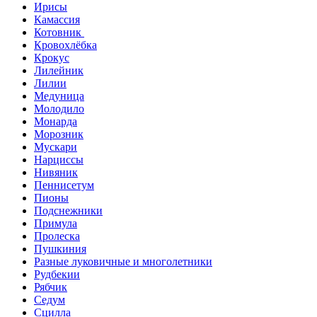
Ирисы
Камассия
Котовник
Кровохлёбка
Крокус
Лилейник
Лилии
Медуница
Молодило
Монарда
Морозник
Мускари
Нарциссы
Нивяник
Пеннисетум
Пионы
Подснежники
Примула
Пролеска
Пушкиния
Разные луковичные и многолетники
Рудбекии
Рябчик
Седум
Сцилла