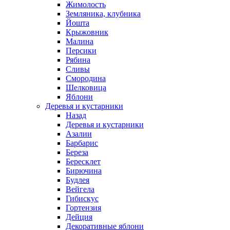
Жимолость
Земляника, клубника
Йошта
Крыжовник
Малина
Персики
Рябина
Сливы
Смородина
Шелковица
Яблони
Деревья и кустарники
Назад
Деревья и кустарники
Азалии
Барбарис
Береза
Бересклет
Бирючина
Будлея
Вейгела
Гибискус
Гортензия
Дейция
Декоративные яблони