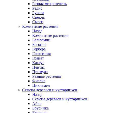
Разная микрозелень
Редис
Рукола
Свекла
Смеси
Комнатные растения
Назад
Комнатные растения
Бальзамин
Бегония
Гербера
Глоксиния
Гранат
Кактус
Пентас
Примула
Разные растения
Фиалка
Цикламен
Семена деревьев и кустарников
Назад
Семена деревьев и кустарников
Айва
Брусника
Ежевика