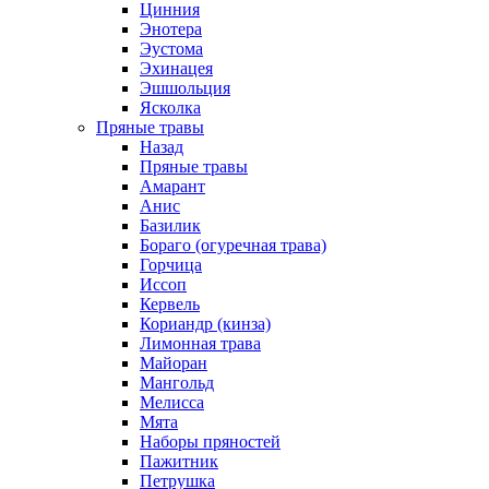
Цинния
Энотера
Эустома
Эхинацея
Эшшольция
Ясколка
Пряные травы
Назад
Пряные травы
Амарант
Анис
Базилик
Бораго (огуречная трава)
Горчица
Иссоп
Кервель
Кориандр (кинза)
Лимонная трава
Майоран
Мангольд
Мелисса
Мята
Наборы пряностей
Пажитник
Петрушка