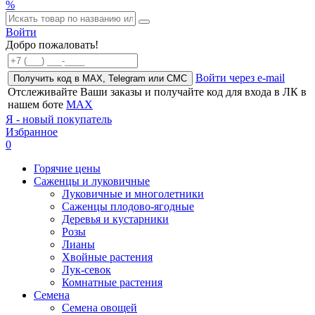
%
Войти
Добро пожаловать!
Войти через e-mail
Получить код в MAX, Telegram или СМС
Отслеживайте Ваши заказы и получайте код для входа в ЛК в
нашем боте
MAX
Я - новый покупатель
Избранное
0
Горячие цены
Саженцы и луковичные
Луковичные и многолетники
Саженцы плодово-ягодные
Деревья и кустарники
Розы
Лианы
Хвойные растения
Лук-севок
Комнатные растения
Семена
Семена овощей