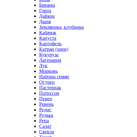
Брюква
Горох
Дайкон
Дыня
Земляника, клубника
Кабачок
Капуста
Картофель
Катран (хрен)
Кукуруза
Лагенария
Лук
Морковь
Наборы семян
Огурец
Пастернак
Патиссон
Перец
Ревень
Редис
Редька
Репа
Салат
Свекла