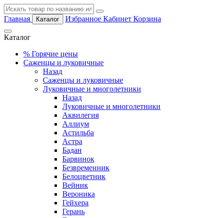
Главная
Избранное
Кабинет
Корзина
Каталог
Каталог
%
Горячие цены
Саженцы и луковичные
Назад
Саженцы и луковичные
Луковичные и многолетники
Назад
Луковичные и многолетники
Аквилегия
Аллиум
Астильба
Астра
Бадан
Барвинок
Безвременник
Белоцветник
Вейник
Вероника
Гейхера
Герань