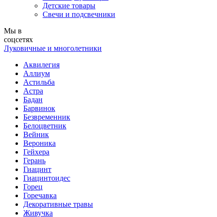
Детские товары
Свечи и подсвечники
Мы в
соцсетях
Луковичные и многолетники
Аквилегия
Аллиум
Астильба
Астра
Бадан
Барвинок
Безвременник
Белоцветник
Вейник
Вероника
Гейхера
Герань
Гиацинт
Гиацинтоидес
Горец
Горечавка
Декоративные травы
Живучка