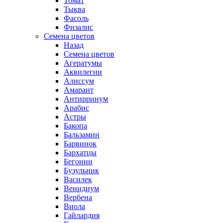
Томат
Тыква
Фасоль
Физалис
Семена цветов
Назад
Семена цветов
Агератумы
Аквилегии
Алиссум
Амарант
Антирринум
Арабис
Астры
Бакопа
Бальзамин
Барвинок
Бархатцы
Бегонии
Бузульник
Василек
Венидиум
Вербена
Виола
Гайлардия