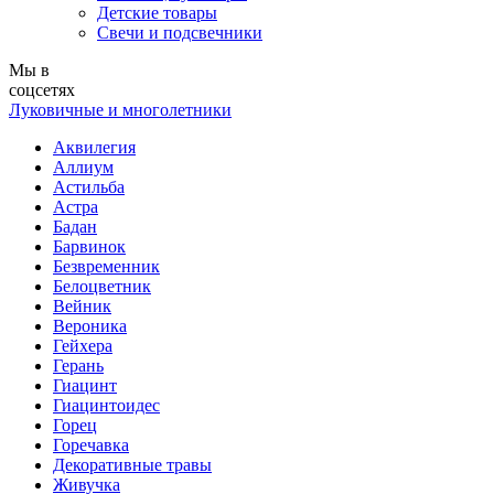
Детские товары
Свечи и подсвечники
Мы в
соцсетях
Луковичные и многолетники
Аквилегия
Аллиум
Астильба
Астра
Бадан
Барвинок
Безвременник
Белоцветник
Вейник
Вероника
Гейхера
Герань
Гиацинт
Гиацинтоидес
Горец
Горечавка
Декоративные травы
Живучка