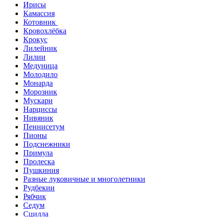
Ирисы
Камассия
Котовник
Кровохлёбка
Крокус
Лилейник
Лилии
Медуница
Молодило
Монарда
Морозник
Мускари
Нарциссы
Нивяник
Пеннисетум
Пионы
Подснежники
Примула
Пролеска
Пушкиния
Разные луковичные и многолетники
Рудбекии
Рябчик
Седум
Сцилла