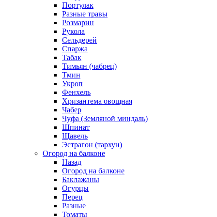
Портулак
Разные травы
Розмарин
Рукола
Сельдерей
Спаржа
Табак
Тимьян (чабрец)
Тмин
Укроп
Фенхель
Хризантема овощная
Чабер
Чуфа (Земляной миндаль)
Шпинат
Щавель
Эстрагон (тархун)
Огород на балконе
Назад
Огород на балконе
Баклажаны
Огурцы
Перец
Разные
Томаты