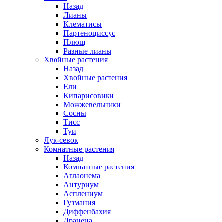
Назад
Лианы
Клематисы
Партеноциссус
Плющ
Разные лианы
Хвойные растения
Назад
Хвойные растения
Ели
Кипарисовики
Можжевельники
Сосны
Тисс
Туи
Лук-севок
Комнатные растения
Назад
Комнатные растения
Аглаонема
Антуриум
Асплениум
Гузмания
Диффенбахия
Драцена