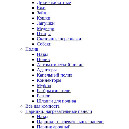
Дикие животные
Ежи
Зайцы
Кошки
Лягушки
Медведи
Птицы
Сказочные персонажи
Собаки
Полив
Назад
Полив
Автоматический полив
Адаптеры
Капельный полив
Коннекторы
Муфты
Разбрызгиватели
Разное
Шланги для полива
Все для компоста
Парники, нагревательные панели
Назад
Парники, нагревательные панели
Парник арочный