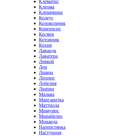
Клематис
Клеома
Клещевина
Колеус
Колокольчик
Кореопсис
Космея
Котовник
Кохия
Лаванда
Лаватера
Левкой
Лен
Лианы
Лихнис
Лобелия
Люпин
Мальва
Маргаритка
Маттиола
Мимулюс
Мирабилис
Монарда
Наперстянка
Настурция