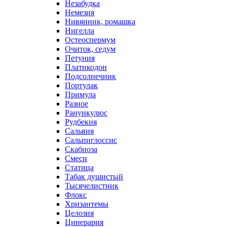
Незабудка
Немезия
Нивянник, ромашка
Нигелла
Остеоспермум
Очиток, седум
Петуния
Платикодон
Подсолнечник
Портулак
Примула
Разное
Ранункулюс
Рудбекия
Сальвия
Сальпиглоссис
Скабиоза
Смеси
Статица
Табак душистый
Тысячелистник
Флокс
Хризантемы
Целозия
Цинерария