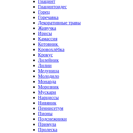
Гиацинт
Гиацинтоидес
Горец
Горечавка
Декоративные травы
Живучка
Ирисы
Камассия
Котовник
Кровохлёбка
Крокус
Лилейник
Лилии
Медуница
Молодило
Монарда
Морозник
Мускари
Нарциссы
Нивяник
Пеннисетум
Пионы
Подснежники
Примула
Пролеска