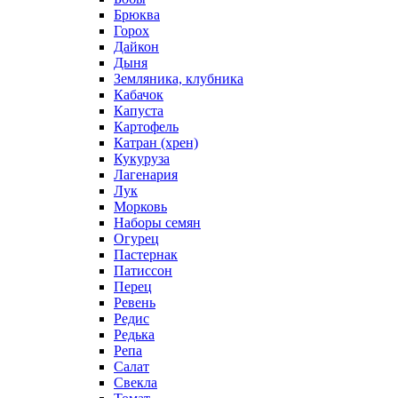
Брюква
Горох
Дайкон
Дыня
Земляника, клубника
Кабачок
Капуста
Картофель
Катран (хрен)
Кукуруза
Лагенария
Лук
Морковь
Наборы семян
Огурец
Пастернак
Патиссон
Перец
Ревень
Редис
Редька
Репа
Салат
Свекла