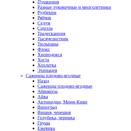
Пушкиния
Разные луковичные и многолетники
Рудбекии
Рябчик
Седум
Сцилла
Традесканция
Тысячелистник
Тюльпаны
Флокс
Хионодокса
Хоста
Хохлатка
Эхинацея
Саженцы плодово-ягодные
Назад
Саженцы плодово-ягодные
Абрикосы
Айва
Актинидии, Мини-Киви
Виноград
Вишня, черешня
Голубика, черника
Груша
Ежевика