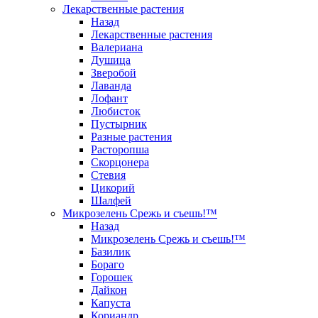
Лекарственные растения
Назад
Лекарственные растения
Валериана
Душица
Зверобой
Лаванда
Лофант
Любисток
Пустырник
Разные растения
Расторопша
Скорцонера
Стевия
Цикорий
Шалфей
Микрозелень Срежь и съешь!™
Назад
Микрозелень Срежь и съешь!™
Базилик
Бораго
Горошек
Дайкон
Капуста
Кориандр