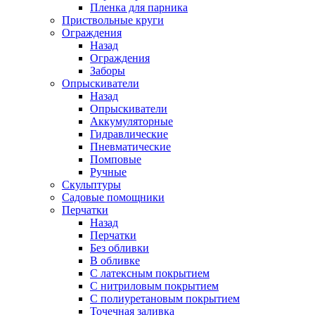
Пленка для парника
Приствольные круги
Ограждения
Назад
Ограждения
Заборы
Опрыскиватели
Назад
Опрыскиватели
Аккумуляторные
Гидравлические
Пневматические
Помповые
Ручные
Скульптуры
Садовые помощники
Перчатки
Назад
Перчатки
Без обливки
В обливке
С латексным покрытием
С нитриловым покрытием
С полиуретановым покрытием
Точечная заливка