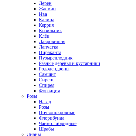
Дерен
Жасмин
Ива
Калина
Керрия
Кизильник
Клён
Лавровишня
Лапчатка
Пираканта
Пузыреплодник
Разные деревья и кустарники
Рододендроны
Самшит
Сирень
Спирея
Форзиция
Розы
Назад
Розы
Почвопокровные
Флорибунда
Чайно-гибридные
Шрабы
Лианы