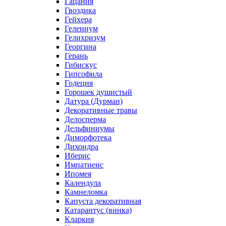
Гацания
Гвоздика
Гейхера
Гелениум
Гелихризум
Георгина
Герань
Гибискус
Гипсофила
Годеция
Горошек душистый
Датура (Дурман)
Декоративные травы
Делосперма
Дельфиниумы
Диморфотека
Дихондра
Иберис
Импатиенс
Ипомея
Календула
Камнеломка
Капуста декоративная
Катарантус (винка)
Кларкия