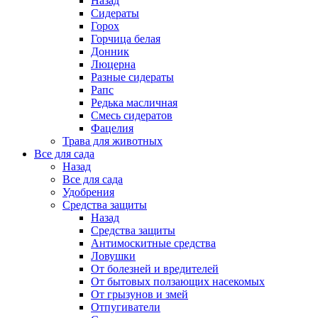
Назад
Сидераты
Горох
Горчица белая
Донник
Люцерна
Разные сидераты
Рапс
Редька масличная
Смесь сидератов
Фацелия
Трава для животных
Все для сада
Назад
Все для сада
Удобрения
Средства защиты
Назад
Средства защиты
Антимоскитные средства
Ловушки
От болезней и вредителей
От бытовых ползающих насекомых
От грызунов и змей
Отпугиватели