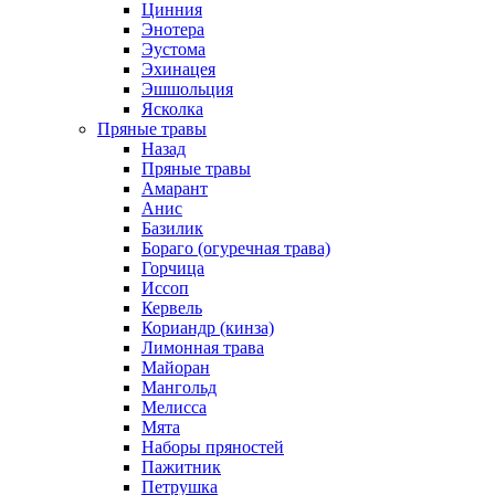
Цинния
Энотера
Эустома
Эхинацея
Эшшольция
Ясколка
Пряные травы
Назад
Пряные травы
Амарант
Анис
Базилик
Бораго (огуречная трава)
Горчица
Иссоп
Кервель
Кориандр (кинза)
Лимонная трава
Майоран
Мангольд
Мелисса
Мята
Наборы пряностей
Пажитник
Петрушка