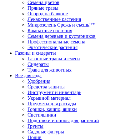
Семена цветов
Пряные травы
Огород на балконе
Лекарственные растения
Микрозелень Срежь и съешь!™
Комнатные растения
Семена деревьев и кустарников
Профессиональные семена
Экзотические растения
Газоны и сидераты
Газонные травы и смеси
Сидераты
Трава для животных
Все для сада
Удобрения
Средства защиты
Инструмент и инвентарь
Укрывной материал
Предметы для рассады
Горшки, кашпо, ящики
Светильники
Подставки и опоры для растений
Грунты
Садовые фигуры
Полив