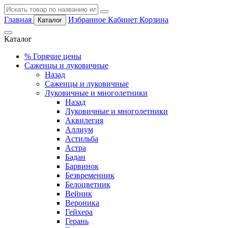
Главная
Избранное
Кабинет
Корзина
Каталог
Каталог
%
Горячие цены
Саженцы и луковичные
Назад
Саженцы и луковичные
Луковичные и многолетники
Назад
Луковичные и многолетники
Аквилегия
Аллиум
Астильба
Астра
Бадан
Барвинок
Безвременник
Белоцветник
Вейник
Вероника
Гейхера
Герань