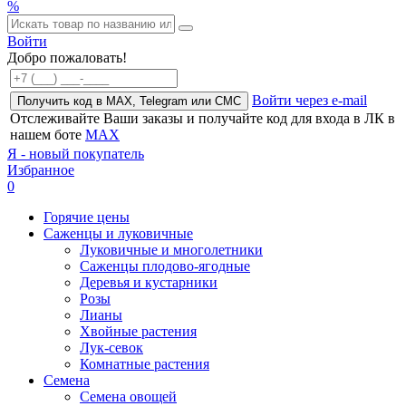
%
Войти
Добро пожаловать!
Войти через e-mail
Получить код в MAX, Telegram или СМС
Отслеживайте Ваши заказы и получайте код для входа в ЛК в
нашем боте
MAX
Я - новый покупатель
Избранное
0
Горячие цены
Саженцы и луковичные
Луковичные и многолетники
Саженцы плодово-ягодные
Деревья и кустарники
Розы
Лианы
Хвойные растения
Лук-севок
Комнатные растения
Семена
Семена овощей