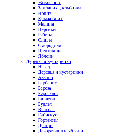
Жимолость
Земляника, клубника
Йошта
Крыжовник
Малина
Персики
Рябина
Сливы
Смородина
Шелковица
Яблони
Деревья и кустарники
Назад
Деревья и кустарники
Азалии
Барбарис
Береза
Бересклет
Бирючина
Будлея
Вейгела
Гибискус
Гортензия
Дейция
Декоративные яблони