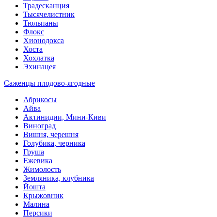
Традесканция
Тысячелистник
Тюльпаны
Флокс
Хионодокса
Хоста
Хохлатка
Эхинацея
Саженцы плодово-ягодные
Абрикосы
Айва
Актинидии, Мини-Киви
Виноград
Вишня, черешня
Голубика, черника
Груша
Ежевика
Жимолость
Земляника, клубника
Йошта
Крыжовник
Малина
Персики