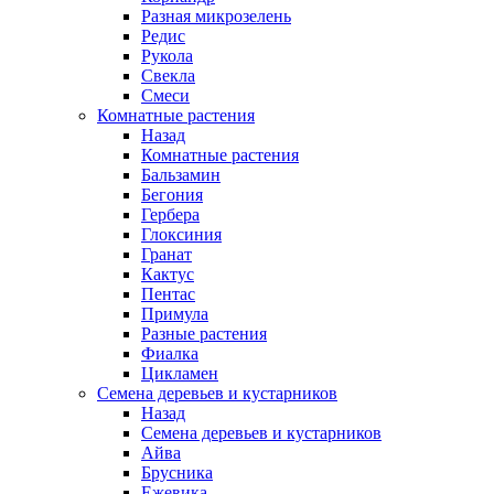
Разная микрозелень
Редис
Рукола
Свекла
Смеси
Комнатные растения
Назад
Комнатные растения
Бальзамин
Бегония
Гербера
Глоксиния
Гранат
Кактус
Пентас
Примула
Разные растения
Фиалка
Цикламен
Семена деревьев и кустарников
Назад
Семена деревьев и кустарников
Айва
Брусника
Ежевика