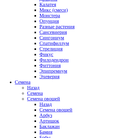
Калатея
Микс (смеси)
Монстера
Опунция
Разные растения
Сансевиерия
Сингониум
Спатифиллум
Стрелиция
Фикус
Филодендрон
Фиттония
Эпипремнум
Эхеверия
Семена
Назад
Семена
Семена овощей
Назад
Семена овощей
Арбуз
Артишок
Баклажан
Бамия
Бобы