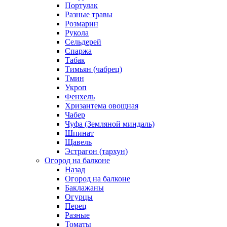
Портулак
Разные травы
Розмарин
Рукола
Сельдерей
Спаржа
Табак
Тимьян (чабрец)
Тмин
Укроп
Фенхель
Хризантема овощная
Чабер
Чуфа (Земляной миндаль)
Шпинат
Щавель
Эстрагон (тархун)
Огород на балконе
Назад
Огород на балконе
Баклажаны
Огурцы
Перец
Разные
Томаты