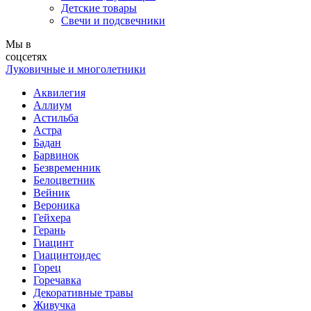
Детские товары
Свечи и подсвечники
Мы в
соцсетях
Луковичные и многолетники
Аквилегия
Аллиум
Астильба
Астра
Бадан
Барвинок
Безвременник
Белоцветник
Вейник
Вероника
Гейхера
Герань
Гиацинт
Гиацинтоидес
Горец
Горечавка
Декоративные травы
Живучка