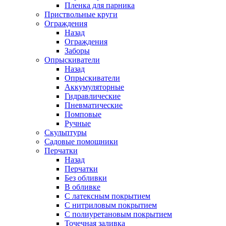
Пленка для парника
Приствольные круги
Ограждения
Назад
Ограждения
Заборы
Опрыскиватели
Назад
Опрыскиватели
Аккумуляторные
Гидравлические
Пневматические
Помповые
Ручные
Скульптуры
Садовые помощники
Перчатки
Назад
Перчатки
Без обливки
В обливке
С латексным покрытием
С нитриловым покрытием
С полиуретановым покрытием
Точечная заливка