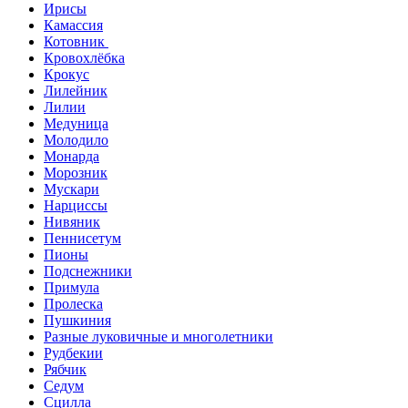
Ирисы
Камассия
Котовник
Кровохлёбка
Крокус
Лилейник
Лилии
Медуница
Молодило
Монарда
Морозник
Мускари
Нарциссы
Нивяник
Пеннисетум
Пионы
Подснежники
Примула
Пролеска
Пушкиния
Разные луковичные и многолетники
Рудбекии
Рябчик
Седум
Сцилла