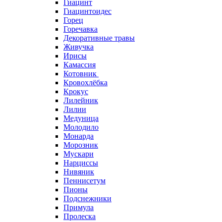
Гиацинт
Гиацинтоидес
Горец
Горечавка
Декоративные травы
Живучка
Ирисы
Камассия
Котовник
Кровохлёбка
Крокус
Лилейник
Лилии
Медуница
Молодило
Монарда
Морозник
Мускари
Нарциссы
Нивяник
Пеннисетум
Пионы
Подснежники
Примула
Пролеска