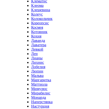
Клематис
Клеома
Клещевина
Колеус
Колокольчик
Кореопсис
Космея
Котовник
Кохия
Лаванда
Лаватера
Левкой
Лен
Лианы
Лихнис
Лобелия
Люпин
Мальва
Маргаритка
Маттиола
Мимулюс
Мирабилис
Монарда
Наперстянка
Настурция