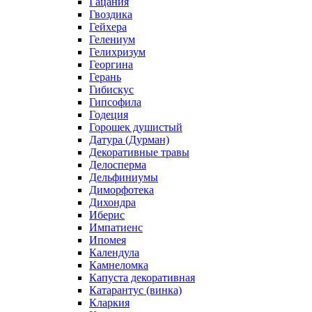
Гацания
Гвоздика
Гейхера
Гелениум
Гелихризум
Георгина
Герань
Гибискус
Гипсофила
Годеция
Горошек душистый
Датура (Дурман)
Декоративные травы
Делосперма
Дельфиниумы
Диморфотека
Дихондра
Иберис
Импатиенс
Ипомея
Календула
Камнеломка
Капуста декоративная
Катарантус (винка)
Кларкия