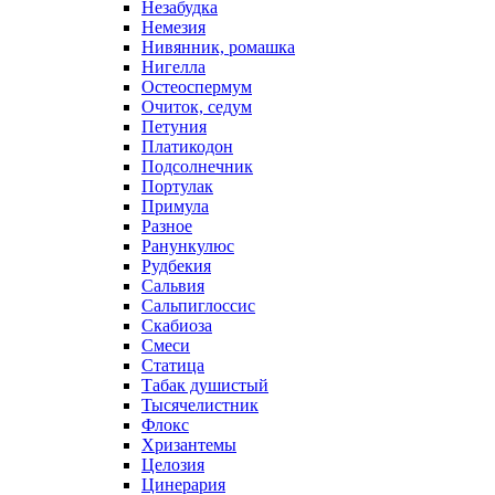
Незабудка
Немезия
Нивянник, ромашка
Нигелла
Остеоспермум
Очиток, седум
Петуния
Платикодон
Подсолнечник
Портулак
Примула
Разное
Ранункулюс
Рудбекия
Сальвия
Сальпиглоссис
Скабиоза
Смеси
Статица
Табак душистый
Тысячелистник
Флокс
Хризантемы
Целозия
Цинерария