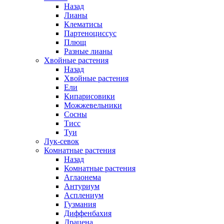
Назад
Лианы
Клематисы
Партеноциссус
Плющ
Разные лианы
Хвойные растения
Назад
Хвойные растения
Ели
Кипарисовики
Можжевельники
Сосны
Тисс
Туи
Лук-севок
Комнатные растения
Назад
Комнатные растения
Аглаонема
Антуриум
Асплениум
Гузмания
Диффенбахия
Драцена