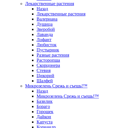
Лекарственные растения
Назад
Лекарственные растения
Валериана
Душица
Зверобой
Лаванда
Лофант
Любисток
Пустырник
Разные растения
Расторопша
Скорцонера
Стевия
Цикорий
Шалфей
Микрозелень Срежь и съешь!™
Назад
Микрозелень Срежь и съешь!™
Базилик
Бораго
Горошек
Дайкон
Капуста
Кориандр