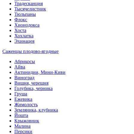
Традесканция
Тысячелистник
Тюльпаны
Флокс
Хионодокса
Хоста
Хохлатка
Эхинацея
Саженцы плодово-ягодные
Абрикосы
Айва
Актинидии, Мини-Киви
Виноград
Вишня, черешня
Голубика, черника
Груша
Ежевика
Жимолость
Земляника, клубника
Йошта
Крыжовник
Малина
Персики