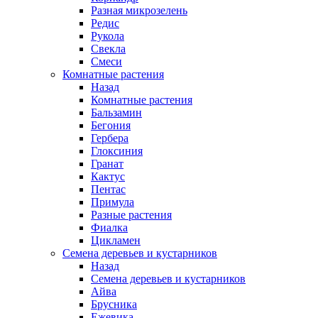
Разная микрозелень
Редис
Рукола
Свекла
Смеси
Комнатные растения
Назад
Комнатные растения
Бальзамин
Бегония
Гербера
Глоксиния
Гранат
Кактус
Пентас
Примула
Разные растения
Фиалка
Цикламен
Семена деревьев и кустарников
Назад
Семена деревьев и кустарников
Айва
Брусника
Ежевика