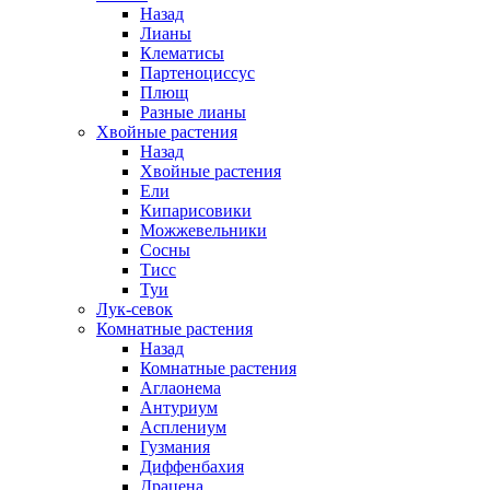
Назад
Лианы
Клематисы
Партеноциссус
Плющ
Разные лианы
Хвойные растения
Назад
Хвойные растения
Ели
Кипарисовики
Можжевельники
Сосны
Тисс
Туи
Лук-севок
Комнатные растения
Назад
Комнатные растения
Аглаонема
Антуриум
Асплениум
Гузмания
Диффенбахия
Драцена