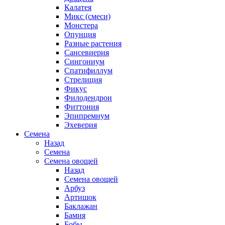
Калатея
Микс (смеси)
Монстера
Опунция
Разные растения
Сансевиерия
Сингониум
Спатифиллум
Стрелиция
Фикус
Филодендрон
Фиттония
Эпипремнум
Эхеверия
Семена
Назад
Семена
Семена овощей
Назад
Семена овощей
Арбуз
Артишок
Баклажан
Бамия
Бобы