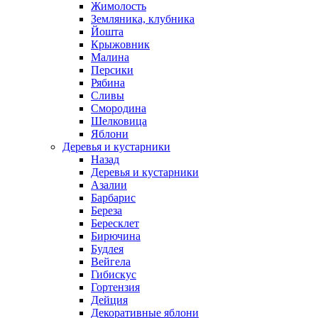
Жимолость
Земляника, клубника
Йошта
Крыжовник
Малина
Персики
Рябина
Сливы
Смородина
Шелковица
Яблони
Деревья и кустарники
Назад
Деревья и кустарники
Азалии
Барбарис
Береза
Бересклет
Бирючина
Будлея
Вейгела
Гибискус
Гортензия
Дейция
Декоративные яблони