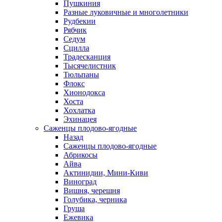
Пушкиния
Разные луковичные и многолетники
Рудбекии
Рябчик
Седум
Сцилла
Традесканция
Тысячелистник
Тюльпаны
Флокс
Хионодокса
Хоста
Хохлатка
Эхинацея
Саженцы плодово-ягодные
Назад
Саженцы плодово-ягодные
Абрикосы
Айва
Актинидии, Мини-Киви
Виноград
Вишня, черешня
Голубика, черника
Груша
Ежевика