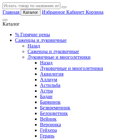
Главная
Избранное
Кабинет
Корзина
Каталог
Каталог
%
Горячие цены
Саженцы и луковичные
Назад
Саженцы и луковичные
Луковичные и многолетники
Назад
Луковичные и многолетники
Аквилегия
Аллиум
Астильба
Астра
Бадан
Барвинок
Безвременник
Белоцветник
Вейник
Вероника
Гейхера
Герань