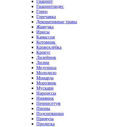
Гиацинт
Гиацинтоидес
Горец
Горечавка
Декоративные травы
Живучка
Ирисы
Камассия
Котовник
Кровохлёбка
Крокус
Лилейник
Лилии
Медуница
Молодило
Монарда
Морозник
Мускари
Нарциссы
Нивяник
Пеннисетум
Пионы
Подснежники
Примула
Пролеска