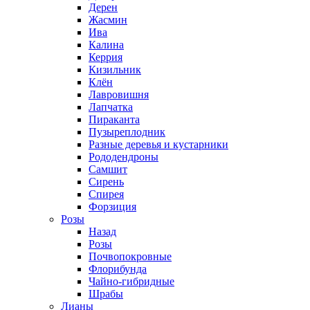
Дерен
Жасмин
Ива
Калина
Керрия
Кизильник
Клён
Лавровишня
Лапчатка
Пираканта
Пузыреплодник
Разные деревья и кустарники
Рододендроны
Самшит
Сирень
Спирея
Форзиция
Розы
Назад
Розы
Почвопокровные
Флорибунда
Чайно-гибридные
Шрабы
Лианы