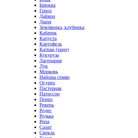
Брюква
Горох
Дайкон
Дыня
Земляника, клубника
Кабачок
Капуста
Картофель
Катран (хрен)
Кукуруза
Лагенария
Лук
Морковь
Наборы семян
Огурец
Пастернак
Патиссон
Перец
Ревень
Редис
Редька
Репа
Салат
Свекла