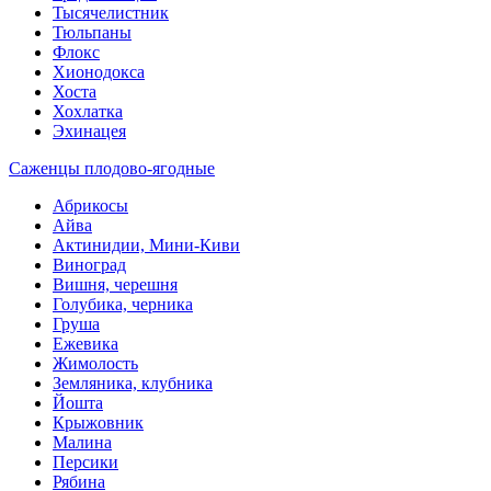
Тысячелистник
Тюльпаны
Флокс
Хионодокса
Хоста
Хохлатка
Эхинацея
Саженцы плодово-ягодные
Абрикосы
Айва
Актинидии, Мини-Киви
Виноград
Вишня, черешня
Голубика, черника
Груша
Ежевика
Жимолость
Земляника, клубника
Йошта
Крыжовник
Малина
Персики
Рябина