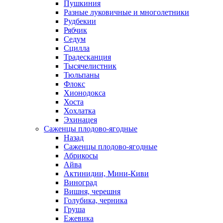
Пушкиния
Разные луковичные и многолетники
Рудбекии
Рябчик
Седум
Сцилла
Традесканция
Тысячелистник
Тюльпаны
Флокс
Хионодокса
Хоста
Хохлатка
Эхинацея
Саженцы плодово-ягодные
Назад
Саженцы плодово-ягодные
Абрикосы
Айва
Актинидии, Мини-Киви
Виноград
Вишня, черешня
Голубика, черника
Груша
Ежевика