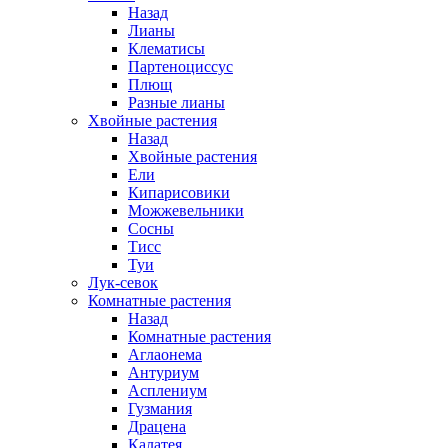
Назад
Лианы
Клематисы
Партеноциссус
Плющ
Разные лианы
Хвойные растения
Назад
Хвойные растения
Ели
Кипарисовики
Можжевельники
Сосны
Тисс
Туи
Лук-севок
Комнатные растения
Назад
Комнатные растения
Аглаонема
Антуриум
Асплениум
Гузмания
Драцена
Калатея