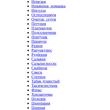
Немезия
Нивянник, ромашка
Нигелла
Остеоспермум
Очиток, седум
Петуния
Платикодон
Подсолнечник
Портулак
Примула
Разное
Ранункулюс
Рудбекия
Сальвия
Сальпиглоссис
Скабиоза
Смеси
Статица
Табак душистый
Тысячелистник
Флокс
Хризантемы
Целозия
Цинерария
Цинния