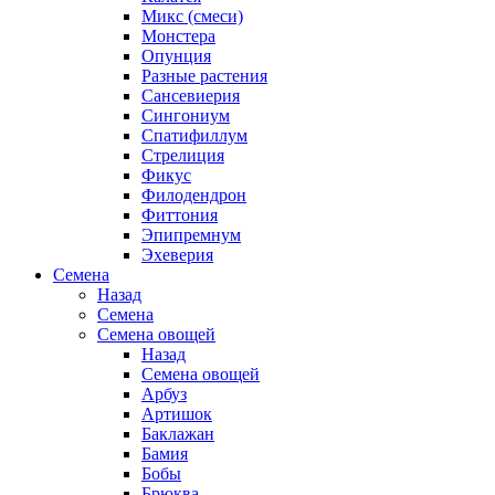
Микс (смеси)
Монстера
Опунция
Разные растения
Сансевиерия
Сингониум
Спатифиллум
Стрелиция
Фикус
Филодендрон
Фиттония
Эпипремнум
Эхеверия
Семена
Назад
Семена
Семена овощей
Назад
Семена овощей
Арбуз
Артишок
Баклажан
Бамия
Бобы
Брюква