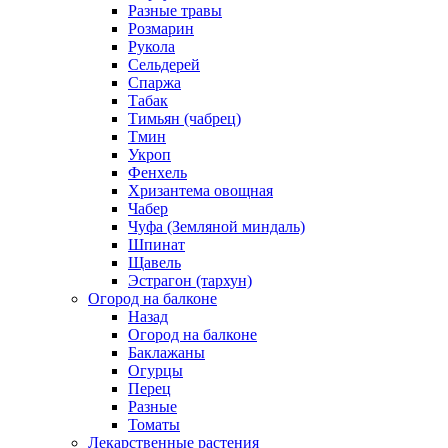
Разные травы
Розмарин
Рукола
Сельдерей
Спаржа
Табак
Тимьян (чабрец)
Тмин
Укроп
Фенхель
Хризантема овощная
Чабер
Чуфа (Земляной миндаль)
Шпинат
Щавель
Эстрагон (тархун)
Огород на балконе
Назад
Огород на балконе
Баклажаны
Огурцы
Перец
Разные
Томаты
Лекарственные растения