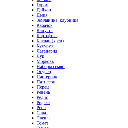
Горох
Дайкон
Дыня
Земляника, клубника
Кабачок
Капуста
Картофель
Катран (хрен)
Кукуруза
Лагенария
Лук
Морковь
Наборы семян
Огурец
Пастернак
Патиссон
Перец
Ревень
Редис
Редька
Репа
Салат
Свекла
Томат