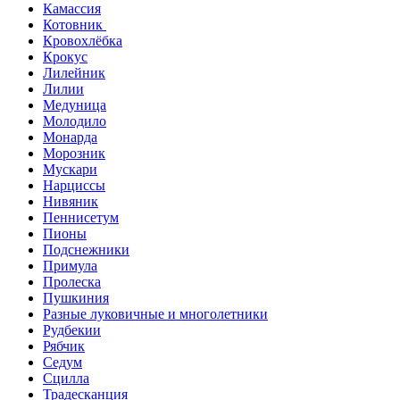
Камассия
Котовник
Кровохлёбка
Крокус
Лилейник
Лилии
Медуница
Молодило
Монарда
Морозник
Мускари
Нарциссы
Нивяник
Пеннисетум
Пионы
Подснежники
Примула
Пролеска
Пушкиния
Разные луковичные и многолетники
Рудбекии
Рябчик
Седум
Сцилла
Традесканция