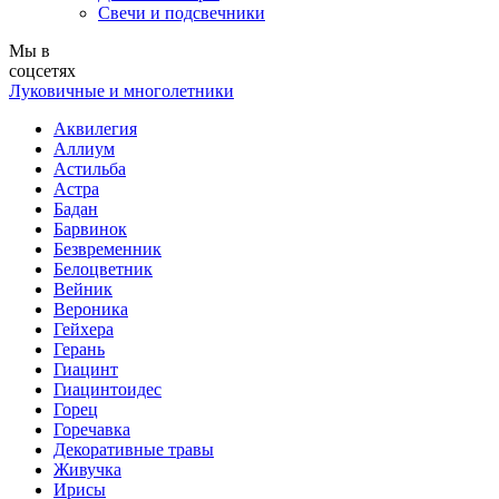
Свечи и подсвечники
Мы в
соцсетях
Луковичные и многолетники
Аквилегия
Аллиум
Астильба
Астра
Бадан
Барвинок
Безвременник
Белоцветник
Вейник
Вероника
Гейхера
Герань
Гиацинт
Гиацинтоидес
Горец
Горечавка
Декоративные травы
Живучка
Ирисы