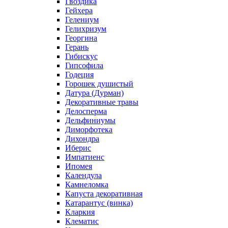
Гвоздика
Гейхера
Гелениум
Гелихризум
Георгина
Герань
Гибискус
Гипсофила
Годеция
Горошек душистый
Датура (Дурман)
Декоративные травы
Делосперма
Дельфиниумы
Диморфотека
Дихондра
Иберис
Импатиенс
Ипомея
Календула
Камнеломка
Капуста декоративная
Катарантус (винка)
Кларкия
Клематис