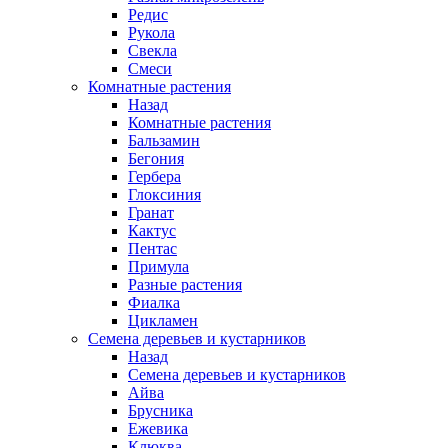
Редис
Рукола
Свекла
Смеси
Комнатные растения
Назад
Комнатные растения
Бальзамин
Бегония
Гербера
Глоксиния
Гранат
Кактус
Пентас
Примула
Разные растения
Фиалка
Цикламен
Семена деревьев и кустарников
Назад
Семена деревьев и кустарников
Айва
Брусника
Ежевика
Клюква