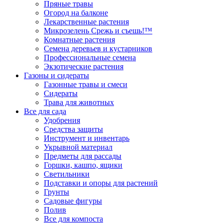
Пряные травы
Огород на балконе
Лекарственные растения
Микрозелень Срежь и съешь!™
Комнатные растения
Семена деревьев и кустарников
Профессиональные семена
Экзотические растения
Газоны и сидераты
Газонные травы и смеси
Сидераты
Трава для животных
Все для сада
Удобрения
Средства защиты
Инструмент и инвентарь
Укрывной материал
Предметы для рассады
Горшки, кашпо, ящики
Светильники
Подставки и опоры для растений
Грунты
Садовые фигуры
Полив
Все для компоста