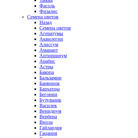
Тыква
Фасоль
Физалис
Семена цветов
Назад
Семена цветов
Агератумы
Аквилегии
Алиссум
Амарант
Антирринум
Арабис
Астры
Бакопа
Бальзамин
Барвинок
Бархатцы
Бегонии
Бузульник
Василек
Венидиум
Вербена
Виола
Гайлардия
Гацания