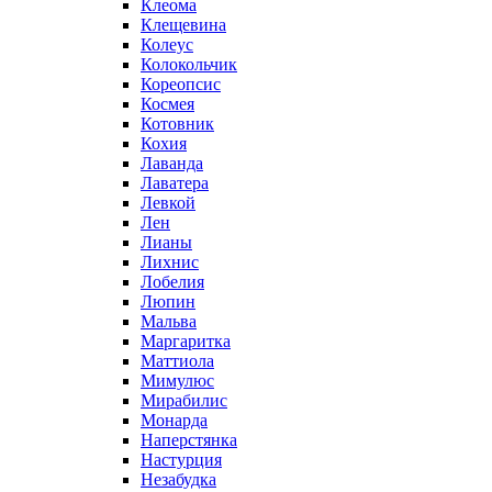
Клеома
Клещевина
Колеус
Колокольчик
Кореопсис
Космея
Котовник
Кохия
Лаванда
Лаватера
Левкой
Лен
Лианы
Лихнис
Лобелия
Люпин
Мальва
Маргаритка
Маттиола
Мимулюс
Мирабилис
Монарда
Наперстянка
Настурция
Незабудка