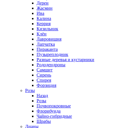
Дерен
Жасмин
Ива
Калина
Керрия
Кизильник
Клён
Лавровишня
Лапчатка
Пираканта
Пузыреплодник
Разные деревья и кустарники
Рододендроны
Самшит
Сирень
Спирея
Форзиция
Розы
Назад
Розы
Почвопокровные
Флорибунда
Чайно-гибридные
Шрабы
Лианы