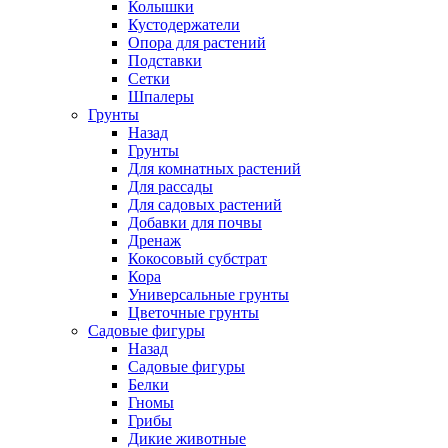
Колышки
Кустодержатели
Опора для растений
Подставки
Сетки
Шпалеры
Грунты
Назад
Грунты
Для комнатных растений
Для рассады
Для садовых растений
Добавки для почвы
Дренаж
Кокосовый субстрат
Кора
Универсальные грунты
Цветочные грунты
Садовые фигуры
Назад
Садовые фигуры
Белки
Гномы
Грибы
Дикие животные