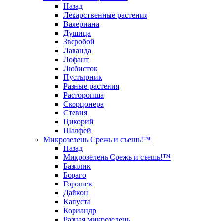
Назад
Лекарственные растения
Валериана
Душица
Зверобой
Лаванда
Лофант
Любисток
Пустырник
Разные растения
Расторопша
Скорцонера
Стевия
Цикорий
Шалфей
Микрозелень Срежь и съешь!™
Назад
Микрозелень Срежь и съешь!™
Базилик
Бораго
Горошек
Дайкон
Капуста
Кориандр
Разная микрозелень