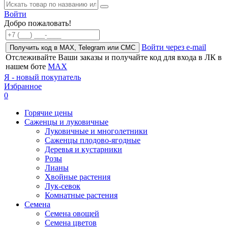
Войти
Добро пожаловать!
Войти через e-mail
Получить код в MAX, Telegram или СМС
Отслеживайте Ваши заказы и получайте код для входа в ЛК в
нашем боте
MAX
Я - новый покупатель
Избранное
0
Горячие цены
Саженцы и луковичные
Луковичные и многолетники
Саженцы плодово-ягодные
Деревья и кустарники
Розы
Лианы
Хвойные растения
Лук-севок
Комнатные растения
Семена
Семена овощей
Семена цветов