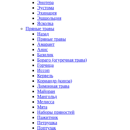
Энотера
Эустома
Эхинацея
Эшшольция
Ясколка
Пряные травы
Назад
Пряные травы
Амарант
Анис
Базилик
Бораго (огуречная трава)
Горчица
Иссоп
Кервель
Кориандр (кинза)
Лимонная трава
Майоран
Мангольд
Мелисса
Мята
Наборы пряностей
Пажитник
Петрушка
Портулак