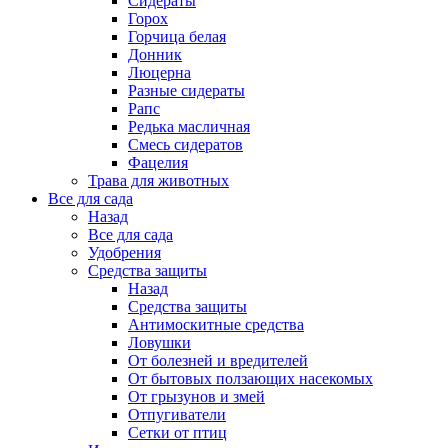
Сидераты
Горох
Горчица белая
Донник
Люцерна
Разные сидераты
Рапс
Редька масличная
Смесь сидератов
Фацелия
Трава для животных
Все для сада
Назад
Все для сада
Удобрения
Средства защиты
Назад
Средства защиты
Антимоскитные средства
Ловушки
От болезней и вредителей
От бытовых ползающих насекомых
От грызунов и змей
Отпугиватели
Сетки от птиц