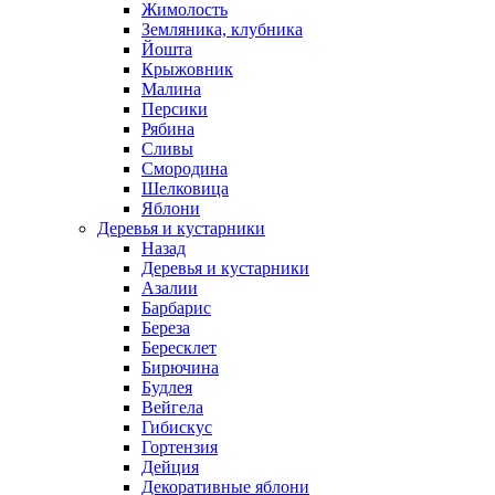
Жимолость
Земляника, клубника
Йошта
Крыжовник
Малина
Персики
Рябина
Сливы
Смородина
Шелковица
Яблони
Деревья и кустарники
Назад
Деревья и кустарники
Азалии
Барбарис
Береза
Бересклет
Бирючина
Будлея
Вейгела
Гибискус
Гортензия
Дейция
Декоративные яблони