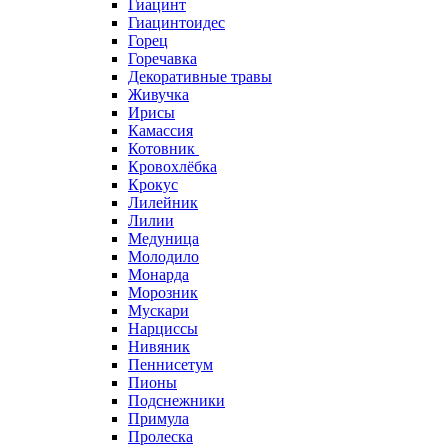
Гиацинт
Гиацинтоидес
Горец
Горечавка
Декоративные травы
Живучка
Ирисы
Камассия
Котовник
Кровохлёбка
Крокус
Лилейник
Лилии
Медуница
Молодило
Монарда
Морозник
Мускари
Нарциссы
Нивяник
Пеннисетум
Пионы
Подснежники
Примула
Пролеска