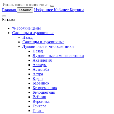
Главная
Избранное
Кабинет
Корзина
Каталог
Каталог
%
Горячие цены
Саженцы и луковичные
Назад
Саженцы и луковичные
Луковичные и многолетники
Назад
Луковичные и многолетники
Аквилегия
Аллиум
Астильба
Астра
Бадан
Барвинок
Безвременник
Белоцветник
Вейник
Вероника
Гейхера
Герань