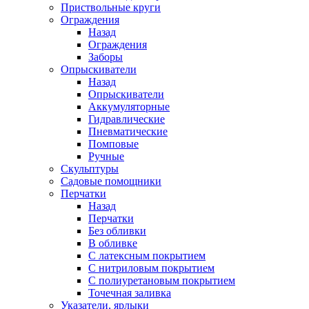
Приствольные круги
Ограждения
Назад
Ограждения
Заборы
Опрыскиватели
Назад
Опрыскиватели
Аккумуляторные
Гидравлические
Пневматические
Помповые
Ручные
Скульптуры
Садовые помощники
Перчатки
Назад
Перчатки
Без обливки
В обливке
С латексным покрытием
С нитриловым покрытием
С полиуретановым покрытием
Точечная заливка
Указатели, ярлыки