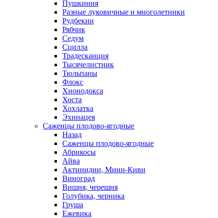
Пушкиния
Разные луковичные и многолетники
Рудбекии
Рябчик
Седум
Сцилла
Традесканция
Тысячелистник
Тюльпаны
Флокс
Хионодокса
Хоста
Хохлатка
Эхинацея
Саженцы плодово-ягодные
Назад
Саженцы плодово-ягодные
Абрикосы
Айва
Актинидии, Мини-Киви
Виноград
Вишня, черешня
Голубика, черника
Груша
Ежевика