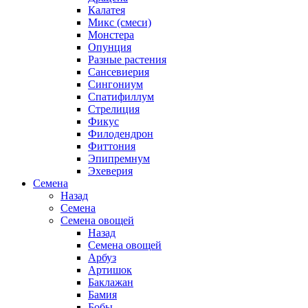
Калатея
Микс (смеси)
Монстера
Опунция
Разные растения
Сансевиерия
Сингониум
Спатифиллум
Стрелиция
Фикус
Филодендрон
Фиттония
Эпипремнум
Эхеверия
Семена
Назад
Семена
Семена овощей
Назад
Семена овощей
Арбуз
Артишок
Баклажан
Бамия
Бобы