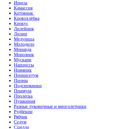
Ирисы
Камассия
Котовник
Кровохлёбка
Крокус
Лилейник
Лилии
Медуница
Молодило
Монарда
Морозник
Мускари
Нарциссы
Нивяник
Пеннисетум
Пионы
Подснежники
Примула
Пролеска
Пушкиния
Разные луковичные и многолетники
Рудбекии
Рябчик
Седум
Сцилла