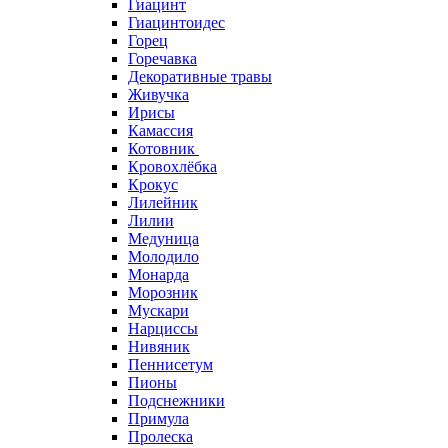
Гиацинт
Гиацинтоидес
Горец
Горечавка
Декоративные травы
Живучка
Ирисы
Камассия
Котовник
Кровохлёбка
Крокус
Лилейник
Лилии
Медуница
Молодило
Монарда
Морозник
Мускари
Нарциссы
Нивяник
Пеннисетум
Пионы
Подснежники
Примула
Пролеска