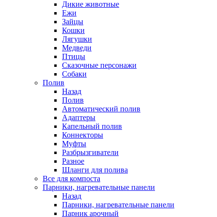
Дикие животные
Ежи
Зайцы
Кошки
Лягушки
Медведи
Птицы
Сказочные персонажи
Собаки
Полив
Назад
Полив
Автоматический полив
Адаптеры
Капельный полив
Коннекторы
Муфты
Разбрызгиватели
Разное
Шланги для полива
Все для компоста
Парники, нагревательные панели
Назад
Парники, нагревательные панели
Парник арочный