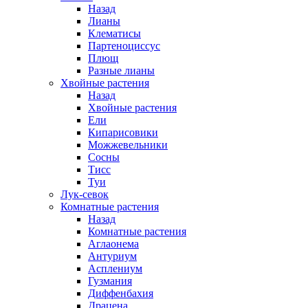
Назад
Лианы
Клематисы
Партеноциссус
Плющ
Разные лианы
Хвойные растения
Назад
Хвойные растения
Ели
Кипарисовики
Можжевельники
Сосны
Тисс
Туи
Лук-севок
Комнатные растения
Назад
Комнатные растения
Аглаонема
Антуриум
Асплениум
Гузмания
Диффенбахия
Драцена