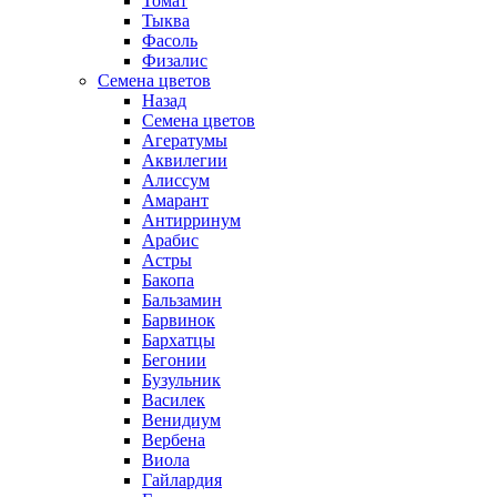
Томат
Тыква
Фасоль
Физалис
Семена цветов
Назад
Семена цветов
Агератумы
Аквилегии
Алиссум
Амарант
Антирринум
Арабис
Астры
Бакопа
Бальзамин
Барвинок
Бархатцы
Бегонии
Бузульник
Василек
Венидиум
Вербена
Виола
Гайлардия