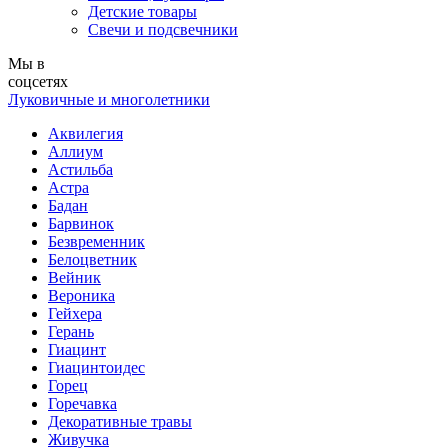
Детские товары
Свечи и подсвечники
Мы в
соцсетях
Луковичные и многолетники
Аквилегия
Аллиум
Астильба
Астра
Бадан
Барвинок
Безвременник
Белоцветник
Вейник
Вероника
Гейхера
Герань
Гиацинт
Гиацинтоидес
Горец
Горечавка
Декоративные травы
Живучка