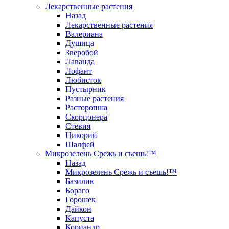
Лекарственные растения
Назад
Лекарственные растения
Валериана
Душица
Зверобой
Лаванда
Лофант
Любисток
Пустырник
Разные растения
Расторопша
Скорцонера
Стевия
Цикорий
Шалфей
Микрозелень Срежь и съешь!™
Назад
Микрозелень Срежь и съешь!™
Базилик
Бораго
Горошек
Дайкон
Капуста
Кориандр