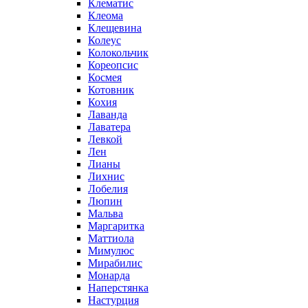
Клематис
Клеома
Клещевина
Колеус
Колокольчик
Кореопсис
Космея
Котовник
Кохия
Лаванда
Лаватера
Левкой
Лен
Лианы
Лихнис
Лобелия
Люпин
Мальва
Маргаритка
Маттиола
Мимулюс
Мирабилис
Монарда
Наперстянка
Настурция