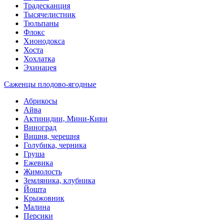
Традесканция
Тысячелистник
Тюльпаны
Флокс
Хионодокса
Хоста
Хохлатка
Эхинацея
Саженцы плодово-ягодные
Абрикосы
Айва
Актинидии, Мини-Киви
Виноград
Вишня, черешня
Голубика, черника
Груша
Ежевика
Жимолость
Земляника, клубника
Йошта
Крыжовник
Малина
Персики