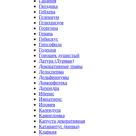
Гацания
Гвоздика
Гейхера
Гелениум
Гелихризум
Георгина
Герань
Гибискус
Гипсофила
Годеция
Горошек душистый
Датура (Дурман)
Декоративные травы
Делосперма
Дельфиниумы
Диморфотека
Дихондра
Иберис
Импатиенс
Ипомея
Календула
Камнеломка
Капуста декоративная
Катарантус (винка)
Кларкия