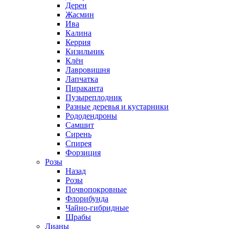
Дерен
Жасмин
Ива
Калина
Керрия
Кизильник
Клён
Лавровишня
Лапчатка
Пираканта
Пузыреплодник
Разные деревья и кустарники
Рододендроны
Самшит
Сирень
Спирея
Форзиция
Розы
Назад
Розы
Почвопокровные
Флорибунда
Чайно-гибридные
Шрабы
Лианы