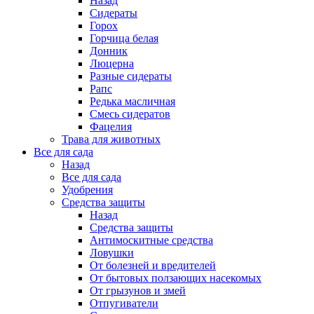
Назад
Сидераты
Горох
Горчица белая
Донник
Люцерна
Разные сидераты
Рапс
Редька масличная
Смесь сидератов
Фацелия
Трава для животных
Все для сада
Назад
Все для сада
Удобрения
Средства защиты
Назад
Средства защиты
Антимоскитные средства
Ловушки
От болезней и вредителей
От бытовых ползающих насекомых
От грызунов и змей
Отпугиватели