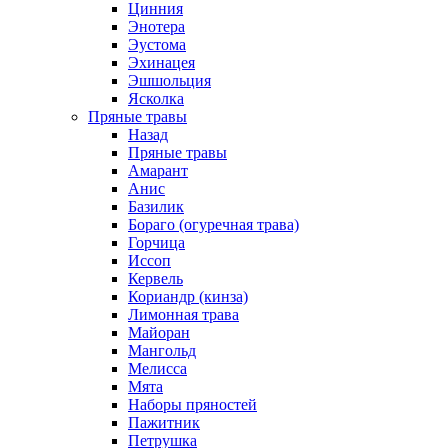
Цинния
Энотера
Эустома
Эхинацея
Эшшольция
Ясколка
Пряные травы
Назад
Пряные травы
Амарант
Анис
Базилик
Бораго (огуречная трава)
Горчица
Иссоп
Кервель
Кориандр (кинза)
Лимонная трава
Майоран
Мангольд
Мелисса
Мята
Наборы пряностей
Пажитник
Петрушка