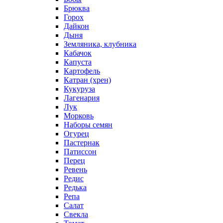
Брюква
Горох
Дайкон
Дыня
Земляника, клубника
Кабачок
Капуста
Картофель
Катран (хрен)
Кукуруза
Лагенария
Лук
Морковь
Наборы семян
Огурец
Пастернак
Патиссон
Перец
Ревень
Редис
Редька
Репа
Салат
Свекла