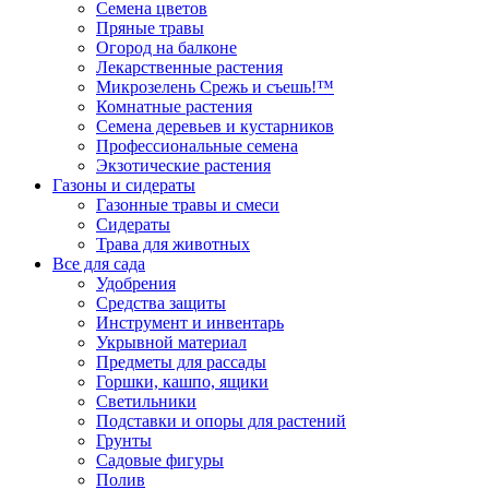
Семена цветов
Пряные травы
Огород на балконе
Лекарственные растения
Микрозелень Срежь и съешь!™
Комнатные растения
Семена деревьев и кустарников
Профессиональные семена
Экзотические растения
Газоны и сидераты
Газонные травы и смеси
Сидераты
Трава для животных
Все для сада
Удобрения
Средства защиты
Инструмент и инвентарь
Укрывной материал
Предметы для рассады
Горшки, кашпо, ящики
Светильники
Подставки и опоры для растений
Грунты
Садовые фигуры
Полив