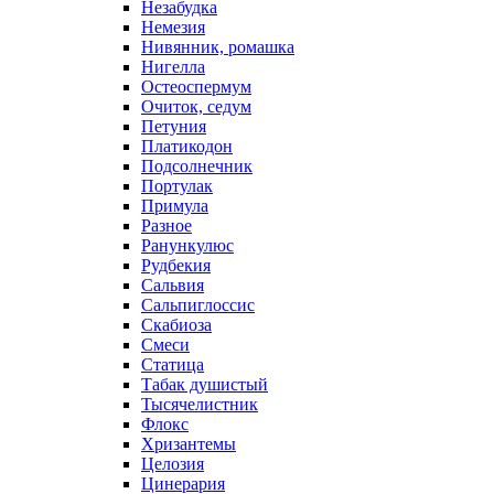
Незабудка
Немезия
Нивянник, ромашка
Нигелла
Остеоспермум
Очиток, седум
Петуния
Платикодон
Подсолнечник
Портулак
Примула
Разное
Ранункулюс
Рудбекия
Сальвия
Сальпиглоссис
Скабиоза
Смеси
Статица
Табак душистый
Тысячелистник
Флокс
Хризантемы
Целозия
Цинерария