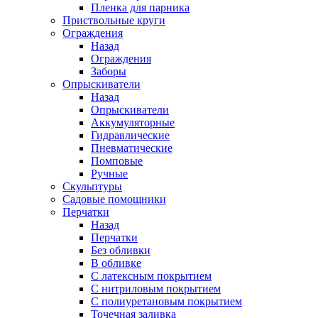
Пленка для парника
Приствольные круги
Ограждения
Назад
Ограждения
Заборы
Опрыскиватели
Назад
Опрыскиватели
Аккумуляторные
Гидравлические
Пневматические
Помповые
Ручные
Скульптуры
Садовые помощники
Перчатки
Назад
Перчатки
Без обливки
В обливке
С латексным покрытием
С нитриловым покрытием
С полиуретановым покрытием
Точечная заливка