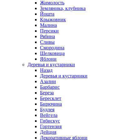
Жимолость
Земляника, клубника
Йошта
Крыжовник
Малина
Персики
Рябина
Сливы
Смородина
Шелковица
Яблони
Деревья и кустарники
Назад
Деревья и кустарники
Азалии
Барбарис
Береза
Бересклет
Бирючина
Будлея
Вейгела
Гибискус
Гортензия
Дейция
Декоративные яблони