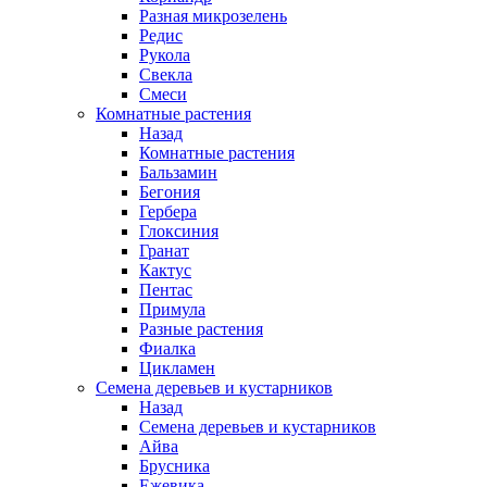
Разная микрозелень
Редис
Рукола
Свекла
Смеси
Комнатные растения
Назад
Комнатные растения
Бальзамин
Бегония
Гербера
Глоксиния
Гранат
Кактус
Пентас
Примула
Разные растения
Фиалка
Цикламен
Семена деревьев и кустарников
Назад
Семена деревьев и кустарников
Айва
Брусника
Ежевика