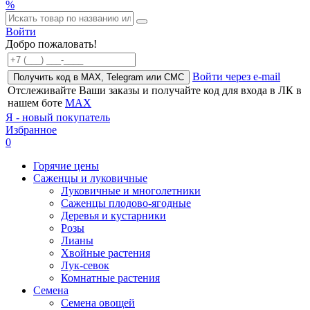
%
Войти
Добро пожаловать!
Войти через e-mail
Получить код в MAX, Telegram или СМС
Отслеживайте Ваши заказы и получайте код для входа в ЛК в
нашем боте
MAX
Я - новый покупатель
Избранное
0
Горячие цены
Саженцы и луковичные
Луковичные и многолетники
Саженцы плодово-ягодные
Деревья и кустарники
Розы
Лианы
Хвойные растения
Лук-севок
Комнатные растения
Семена
Семена овощей