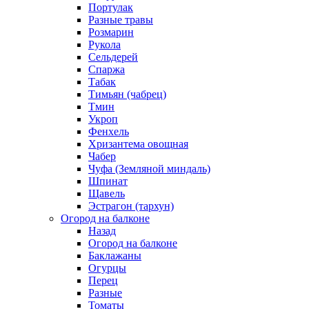
Портулак
Разные травы
Розмарин
Рукола
Сельдерей
Спаржа
Табак
Тимьян (чабрец)
Тмин
Укроп
Фенхель
Хризантема овощная
Чабер
Чуфа (Земляной миндаль)
Шпинат
Щавель
Эстрагон (тархун)
Огород на балконе
Назад
Огород на балконе
Баклажаны
Огурцы
Перец
Разные
Томаты