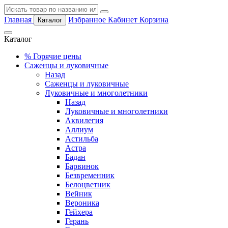
Главная
Избранное
Кабинет
Корзина
Каталог
Каталог
%
Горячие цены
Саженцы и луковичные
Назад
Саженцы и луковичные
Луковичные и многолетники
Назад
Луковичные и многолетники
Аквилегия
Аллиум
Астильба
Астра
Бадан
Барвинок
Безвременник
Белоцветник
Вейник
Вероника
Гейхера
Герань