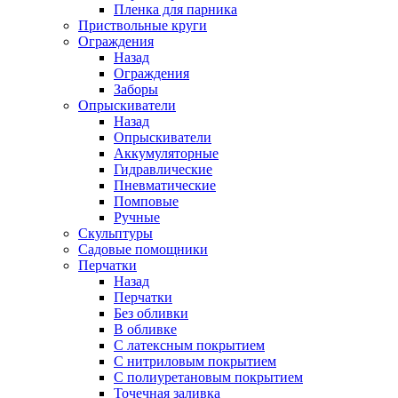
Пленка для парника
Приствольные круги
Ограждения
Назад
Ограждения
Заборы
Опрыскиватели
Назад
Опрыскиватели
Аккумуляторные
Гидравлические
Пневматические
Помповые
Ручные
Скульптуры
Садовые помощники
Перчатки
Назад
Перчатки
Без обливки
В обливке
С латексным покрытием
С нитриловым покрытием
С полиуретановым покрытием
Точечная заливка