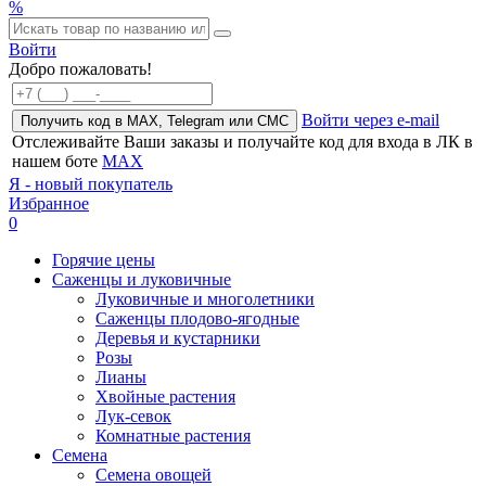
%
Войти
Добро пожаловать!
Войти через e-mail
Получить код в MAX, Telegram или СМС
Отслеживайте Ваши заказы и получайте код для входа в ЛК в
нашем боте
MAX
Я - новый покупатель
Избранное
0
Горячие цены
Саженцы и луковичные
Луковичные и многолетники
Саженцы плодово-ягодные
Деревья и кустарники
Розы
Лианы
Хвойные растения
Лук-севок
Комнатные растения
Семена
Семена овощей