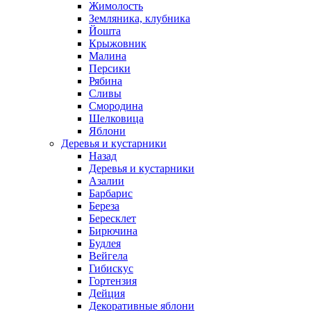
Жимолость
Земляника, клубника
Йошта
Крыжовник
Малина
Персики
Рябина
Сливы
Смородина
Шелковица
Яблони
Деревья и кустарники
Назад
Деревья и кустарники
Азалии
Барбарис
Береза
Бересклет
Бирючина
Будлея
Вейгела
Гибискус
Гортензия
Дейция
Декоративные яблони