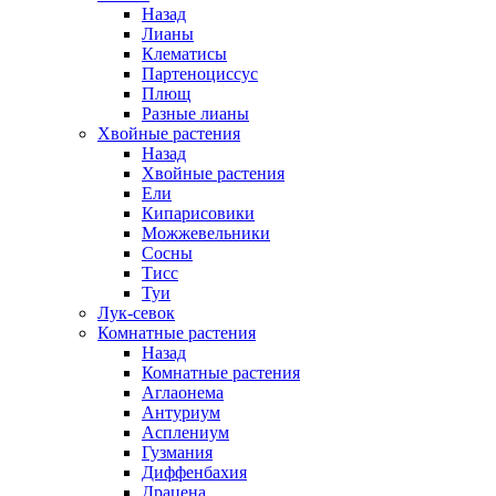
Назад
Лианы
Клематисы
Партеноциссус
Плющ
Разные лианы
Хвойные растения
Назад
Хвойные растения
Ели
Кипарисовики
Можжевельники
Сосны
Тисс
Туи
Лук-севок
Комнатные растения
Назад
Комнатные растения
Аглаонема
Антуриум
Асплениум
Гузмания
Диффенбахия
Драцена