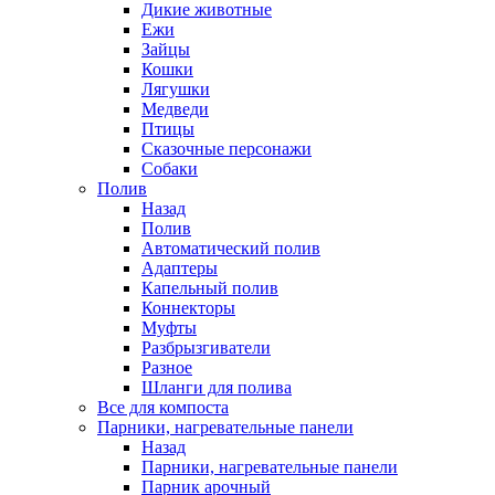
Дикие животные
Ежи
Зайцы
Кошки
Лягушки
Медведи
Птицы
Сказочные персонажи
Собаки
Полив
Назад
Полив
Автоматический полив
Адаптеры
Капельный полив
Коннекторы
Муфты
Разбрызгиватели
Разное
Шланги для полива
Все для компоста
Парники, нагревательные панели
Назад
Парники, нагревательные панели
Парник арочный