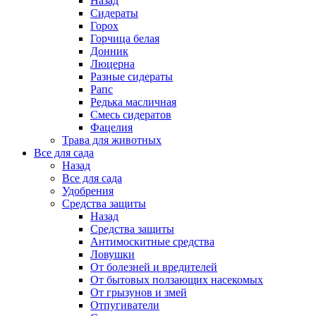
Назад
Сидераты
Горох
Горчица белая
Донник
Люцерна
Разные сидераты
Рапс
Редька масличная
Смесь сидератов
Фацелия
Трава для животных
Все для сада
Назад
Все для сада
Удобрения
Средства защиты
Назад
Средства защиты
Антимоскитные средства
Ловушки
От болезней и вредителей
От бытовых ползающих насекомых
От грызунов и змей
Отпугиватели