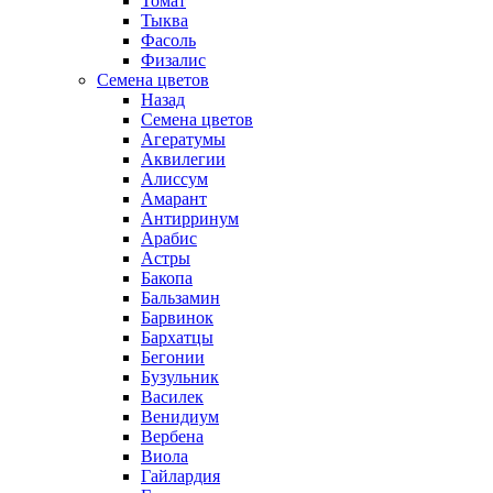
Томат
Тыква
Фасоль
Физалис
Семена цветов
Назад
Семена цветов
Агератумы
Аквилегии
Алиссум
Амарант
Антирринум
Арабис
Астры
Бакопа
Бальзамин
Барвинок
Бархатцы
Бегонии
Бузульник
Василек
Венидиум
Вербена
Виола
Гайлардия