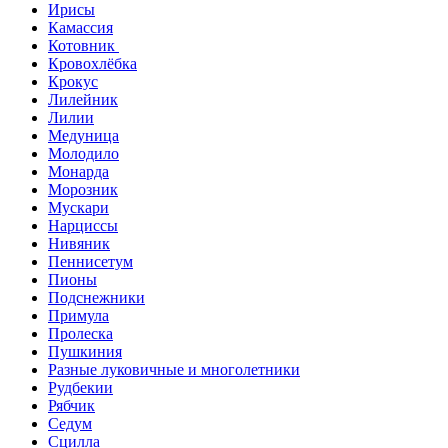
Ирисы
Камассия
Котовник
Кровохлёбка
Крокус
Лилейник
Лилии
Медуница
Молодило
Монарда
Морозник
Мускари
Нарциссы
Нивяник
Пеннисетум
Пионы
Подснежники
Примула
Пролеска
Пушкиния
Разные луковичные и многолетники
Рудбекии
Рябчик
Седум
Сцилла