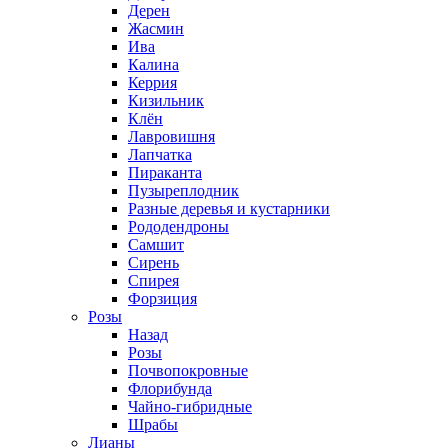
Дерен
Жасмин
Ива
Калина
Керрия
Кизильник
Клён
Лавровишня
Лапчатка
Пираканта
Пузыреплодник
Разные деревья и кустарники
Рододендроны
Самшит
Сирень
Спирея
Форзиция
Розы
Назад
Розы
Почвопокровные
Флорибунда
Чайно-гибридные
Шрабы
Лианы