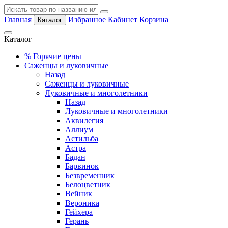
Главная
Избранное
Кабинет
Корзина
Каталог
Каталог
%
Горячие цены
Саженцы и луковичные
Назад
Саженцы и луковичные
Луковичные и многолетники
Назад
Луковичные и многолетники
Аквилегия
Аллиум
Астильба
Астра
Бадан
Барвинок
Безвременник
Белоцветник
Вейник
Вероника
Гейхера
Герань