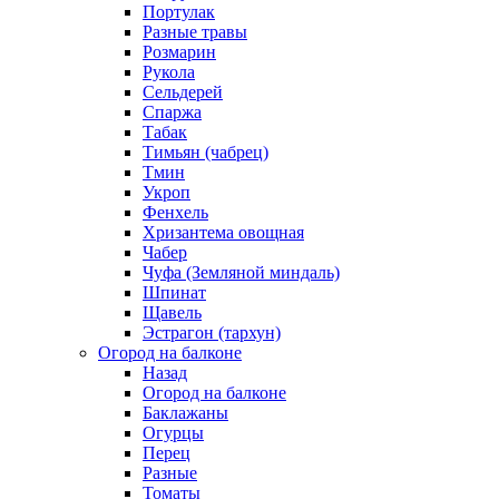
Портулак
Разные травы
Розмарин
Рукола
Сельдерей
Спаржа
Табак
Тимьян (чабрец)
Тмин
Укроп
Фенхель
Хризантема овощная
Чабер
Чуфа (Земляной миндаль)
Шпинат
Щавель
Эстрагон (тархун)
Огород на балконе
Назад
Огород на балконе
Баклажаны
Огурцы
Перец
Разные
Томаты