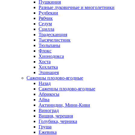
Пушкиния
Разные луковичные и многолетники
Рудбекии
Рябчик
Седум
Сцилла
Традесканция
Тысячелистник
Тюльпаны
Флокс
Хионодокса
Хоста
Хохлатка
Эхинацея
Саженцы плодово-ягодные
Назад
Саженцы плодово-ягодные
Абрикосы
Айва
Актинидии, Мини-Киви
Виноград
Вишня, черешня
Голубика, черника
Груша
Ежевика