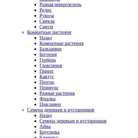
Разная микрозелень
Редис
Рукола
Свекла
Смеси
Комнатные растения
Назад
Комнатные растения
Бальзамин
Бегония
Гербера
Глоксиния
Гранат
Кактус
Пентас
Примула
Разные растения
Фиалка
Цикламен
Семена деревьев и кустарников
Назад
Семена деревьев и кустарников
Айва
Брусника
Ежевика