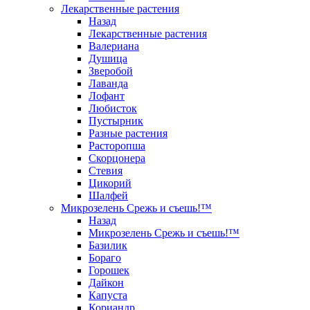
Лекарственные растения
Назад
Лекарственные растения
Валериана
Душица
Зверобой
Лаванда
Лофант
Любисток
Пустырник
Разные растения
Расторопша
Скорцонера
Стевия
Цикорий
Шалфей
Микрозелень Срежь и съешь!™
Назад
Микрозелень Срежь и съешь!™
Базилик
Бораго
Горошек
Дайкон
Капуста
Кориандр