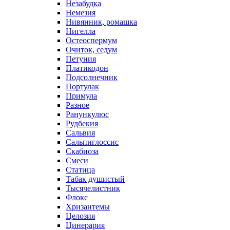
Незабудка
Немезия
Нивянник, ромашка
Нигелла
Остеоспермум
Очиток, седум
Петуния
Платикодон
Подсолнечник
Портулак
Примула
Разное
Ранункулюс
Рудбекия
Сальвия
Сальпиглоссис
Скабиоза
Смеси
Статица
Табак душистый
Тысячелистник
Флокс
Хризантемы
Целозия
Цинерария