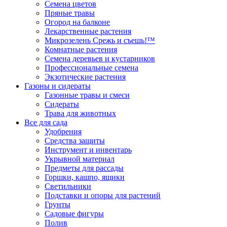
Семена цветов
Пряные травы
Огород на балконе
Лекарственные растения
Микрозелень Срежь и съешь!™
Комнатные растения
Семена деревьев и кустарников
Профессиональные семена
Экзотические растения
Газоны и сидераты
Газонные травы и смеси
Сидераты
Трава для животных
Все для сада
Удобрения
Средства защиты
Инструмент и инвентарь
Укрывной материал
Предметы для рассады
Горшки, кашпо, ящики
Светильники
Подставки и опоры для растений
Грунты
Садовые фигуры
Полив