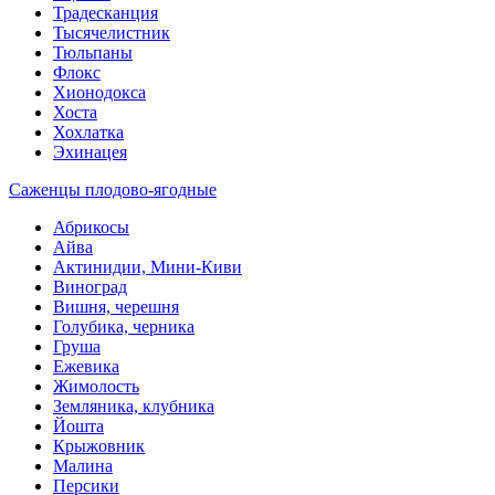
Традесканция
Тысячелистник
Тюльпаны
Флокс
Хионодокса
Хоста
Хохлатка
Эхинацея
Саженцы плодово-ягодные
Абрикосы
Айва
Актинидии, Мини-Киви
Виноград
Вишня, черешня
Голубика, черника
Груша
Ежевика
Жимолость
Земляника, клубника
Йошта
Крыжовник
Малина
Персики