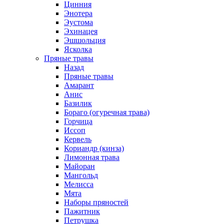
Цинния
Энотера
Эустома
Эхинацея
Эшшольция
Ясколка
Пряные травы
Назад
Пряные травы
Амарант
Анис
Базилик
Бораго (огуречная трава)
Горчица
Иссоп
Кервель
Кориандр (кинза)
Лимонная трава
Майоран
Мангольд
Мелисса
Мята
Наборы пряностей
Пажитник
Петрушка