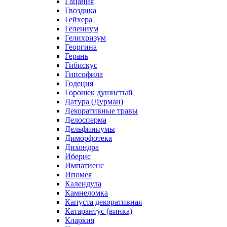
Гацания
Гвоздика
Гейхера
Гелениум
Гелихризум
Георгина
Герань
Гибискус
Гипсофила
Годеция
Горошек душистый
Датура (Дурман)
Декоративные травы
Делосперма
Дельфиниумы
Диморфотека
Дихондра
Иберис
Импатиенс
Ипомея
Календула
Камнеломка
Капуста декоративная
Катарантус (винка)
Кларкия