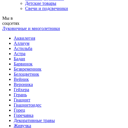
Детские товары
Свечи и подсвечники
Мы в
соцсетях
Луковичные и многолетники
Аквилегия
Аллиум
Астильба
Астра
Бадан
Барвинок
Безвременник
Белоцветник
Вейник
Вероника
Гейхера
Герань
Гиацинт
Гиацинтоидес
Горец
Горечавка
Декоративные травы
Живучка