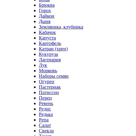
Брюква
Горох
Дайкон
Дыня
Земляника, клубника
Кабачок
Капуста
Картофель
Катран (хрен)
Кукуруза
Лагенария
Лук
Морковь
Наборы семян
Огурец
Пастернак
Патиссон
Перец
Ревень
Редис
Редька
Репа
Салат
Свекла