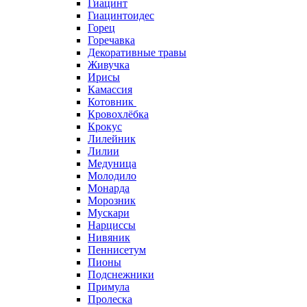
Гиацинт
Гиацинтоидес
Горец
Горечавка
Декоративные травы
Живучка
Ирисы
Камассия
Котовник
Кровохлёбка
Крокус
Лилейник
Лилии
Медуница
Молодило
Монарда
Морозник
Мускари
Нарциссы
Нивяник
Пеннисетум
Пионы
Подснежники
Примула
Пролеска