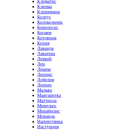
Клематис
Клеома
Клещевина
Колеус
Колокольчик
Кореопсис
Космея
Котовник
Кохия
Лаванда
Лаватера
Левкой
Лен
Лианы
Лихнис
Лобелия
Люпин
Мальва
Маргаритка
Маттиола
Мимулюс
Мирабилис
Монарда
Наперстянка
Настурция