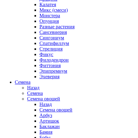
Калатея
Микс (смеси)
Монстера
Опунция
Разные растения
Сансевиерия
Сингониум
Спатифиллум
Стрелиция
Фикус
Филодендрон
Фиттония
Эпипремнум
Эхеверия
Семена
Назад
Семена
Семена овощей
Назад
Семена овощей
Арбуз
Артишок
Баклажан
Бамия
Бобы