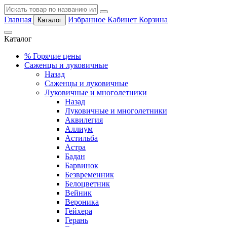
Главная
Избранное
Кабинет
Корзина
Каталог
Каталог
%
Горячие цены
Саженцы и луковичные
Назад
Саженцы и луковичные
Луковичные и многолетники
Назад
Луковичные и многолетники
Аквилегия
Аллиум
Астильба
Астра
Бадан
Барвинок
Безвременник
Белоцветник
Вейник
Вероника
Гейхера
Герань