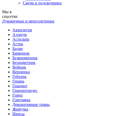
Свечи и подсвечники
Мы в
соцсетях
Луковичные и многолетники
Аквилегия
Аллиум
Астильба
Астра
Бадан
Барвинок
Безвременник
Белоцветник
Вейник
Вероника
Гейхера
Герань
Гиацинт
Гиацинтоидес
Горец
Горечавка
Декоративные травы
Живучка
Ирисы