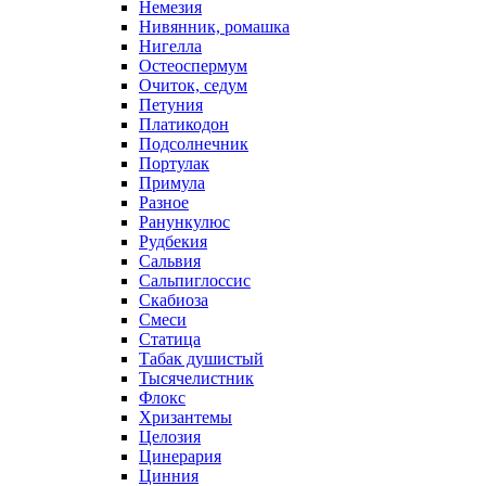
Немезия
Нивянник, ромашка
Нигелла
Остеоспермум
Очиток, седум
Петуния
Платикодон
Подсолнечник
Портулак
Примула
Разное
Ранункулюс
Рудбекия
Сальвия
Сальпиглоссис
Скабиоза
Смеси
Статица
Табак душистый
Тысячелистник
Флокс
Хризантемы
Целозия
Цинерария
Цинния