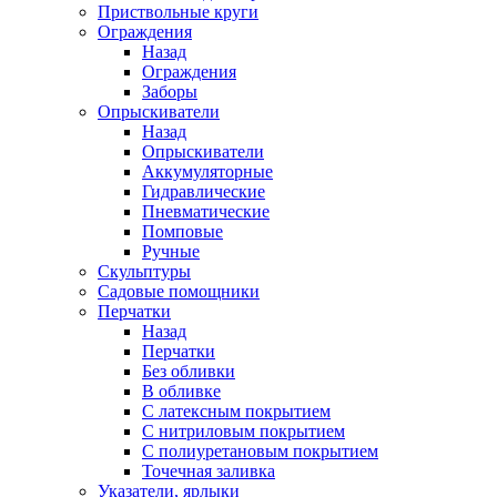
Приствольные круги
Ограждения
Назад
Ограждения
Заборы
Опрыскиватели
Назад
Опрыскиватели
Аккумуляторные
Гидравлические
Пневматические
Помповые
Ручные
Скульптуры
Садовые помощники
Перчатки
Назад
Перчатки
Без обливки
В обливке
С латексным покрытием
С нитриловым покрытием
С полиуретановым покрытием
Точечная заливка
Указатели, ярлыки