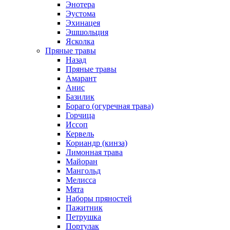
Энотера
Эустома
Эхинацея
Эшшольция
Ясколка
Пряные травы
Назад
Пряные травы
Амарант
Анис
Базилик
Бораго (огуречная трава)
Горчица
Иссоп
Кервель
Кориандр (кинза)
Лимонная трава
Майоран
Мангольд
Мелисса
Мята
Наборы пряностей
Пажитник
Петрушка
Портулак