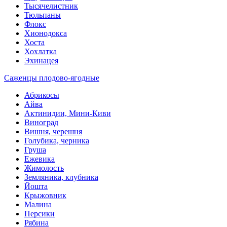
Тысячелистник
Тюльпаны
Флокс
Хионодокса
Хоста
Хохлатка
Эхинацея
Саженцы плодово-ягодные
Абрикосы
Айва
Актинидии, Мини-Киви
Виноград
Вишня, черешня
Голубика, черника
Груша
Ежевика
Жимолость
Земляника, клубника
Йошта
Крыжовник
Малина
Персики
Рябина