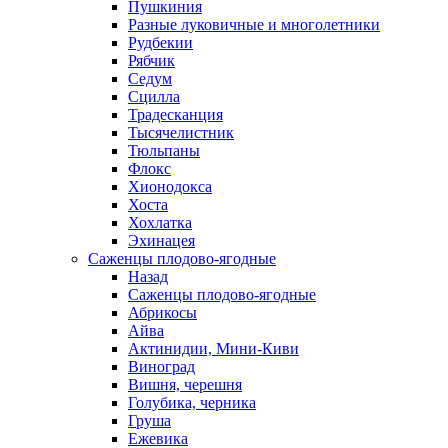
Пушкиния
Разные луковичные и многолетники
Рудбекии
Рябчик
Седум
Сцилла
Традесканция
Тысячелистник
Тюльпаны
Флокс
Хионодокса
Хоста
Хохлатка
Эхинацея
Саженцы плодово-ягодные
Назад
Саженцы плодово-ягодные
Абрикосы
Айва
Актинидии, Мини-Киви
Виноград
Вишня, черешня
Голубика, черника
Груша
Ежевика