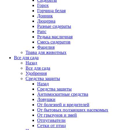
Сидераты
Горох
Горчица белая
Донник
Люцерна
Разные сидераты
Рапс
Редька масличная
Смесь сидератов
Фацелия
Трава для животных
Все для сада
Назад
Все для сада
Удобрения
Средства защиты
Назад
Средства защиты
Антимоскитные средства
Ловушки
От болезней и вредителей
От бытовых ползающих насекомых
От грызунов и змей
Отпугиватели
Сетки от птиц