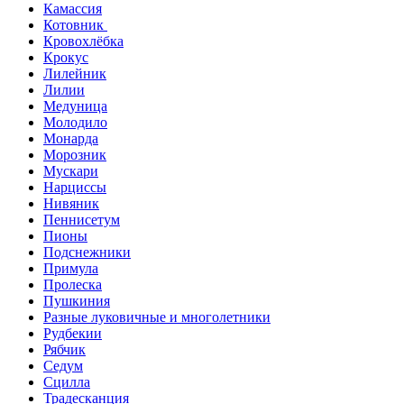
Камассия
Котовник
Кровохлёбка
Крокус
Лилейник
Лилии
Медуница
Молодило
Монарда
Морозник
Мускари
Нарциссы
Нивяник
Пеннисетум
Пионы
Подснежники
Примула
Пролеска
Пушкиния
Разные луковичные и многолетники
Рудбекии
Рябчик
Седум
Сцилла
Традесканция