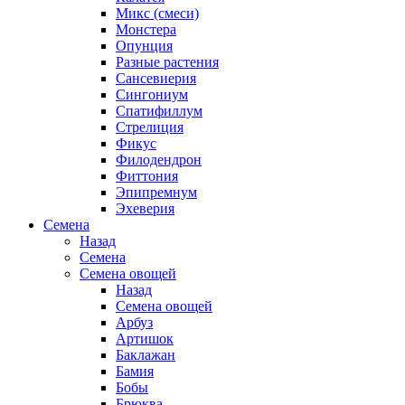
Микс (смеси)
Монстера
Опунция
Разные растения
Сансевиерия
Сингониум
Спатифиллум
Стрелиция
Фикус
Филодендрон
Фиттония
Эпипремнум
Эхеверия
Семена
Назад
Семена
Семена овощей
Назад
Семена овощей
Арбуз
Артишок
Баклажан
Бамия
Бобы
Брюква