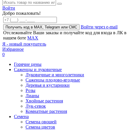
Войти
Добро пожаловать!
Войти через e-mail
Получить код в MAX, Telegram или СМС
Отслеживайте Ваши заказы и получайте код для входа в ЛК в
нашем боте
MAX
Я - новый покупатель
Избранное
0
Горячие цены
Саженцы и луковичные
Луковичные и многолетники
Саженцы плодово-ягодные
Деревья и кустарники
Розы
Лианы
Хвойные растения
Лук-севок
Комнатные растения
Семена
Семена овощей
Семена цветов