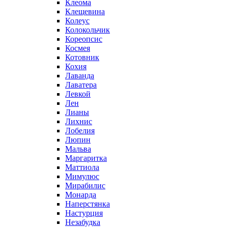
Клеома
Клещевина
Колеус
Колокольчик
Кореопсис
Космея
Котовник
Кохия
Лаванда
Лаватера
Левкой
Лен
Лианы
Лихнис
Лобелия
Люпин
Мальва
Маргаритка
Маттиола
Мимулюс
Мирабилис
Монарда
Наперстянка
Настурция
Незабудка