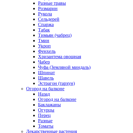
Разные травы
Розмарин
Рукола
Сельдерей
Спаржа
Табак
Тимьян (чабрец)
Тмин
Укроп
Фенхель
Хризантема овощная
Чабер
Чуфа (Земляной миндаль)
Шпинат
Щавель
Эстрагон (тархун)
Огород на балконе
Назад
Огород на балконе
Баклажаны
Огурцы
Перец
Разные
Томаты
Лекарственные растения