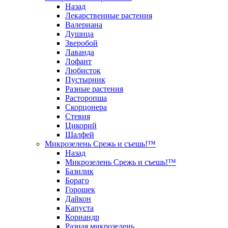
Назад
Лекарственные растения
Валериана
Душица
Зверобой
Лаванда
Лофант
Любисток
Пустырник
Разные растения
Расторопша
Скорцонера
Стевия
Цикорий
Шалфей
Микрозелень Срежь и съешь!™
Назад
Микрозелень Срежь и съешь!™
Базилик
Бораго
Горошек
Дайкон
Капуста
Кориандр
Разная микрозелень