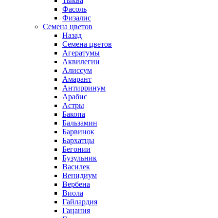
Тыква
Фасоль
Физалис
Семена цветов
Назад
Семена цветов
Агератумы
Аквилегии
Алиссум
Амарант
Антирринум
Арабис
Астры
Бакопа
Бальзамин
Барвинок
Бархатцы
Бегонии
Бузульник
Василек
Венидиум
Вербена
Виола
Гайлардия
Гацания