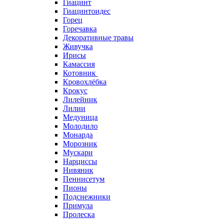
Гиацинт
Гиацинтоидес
Горец
Горечавка
Декоративные травы
Живучка
Ирисы
Камассия
Котовник
Кровохлёбка
Крокус
Лилейник
Лилии
Медуница
Молодило
Монарда
Морозник
Мускари
Нарциссы
Нивяник
Пеннисетум
Пионы
Подснежники
Примула
Пролеска