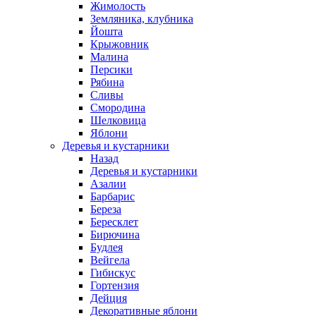
Жимолость
Земляника, клубника
Йошта
Крыжовник
Малина
Персики
Рябина
Сливы
Смородина
Шелковица
Яблони
Деревья и кустарники
Назад
Деревья и кустарники
Азалии
Барбарис
Береза
Бересклет
Бирючина
Будлея
Вейгела
Гибискус
Гортензия
Дейция
Декоративные яблони