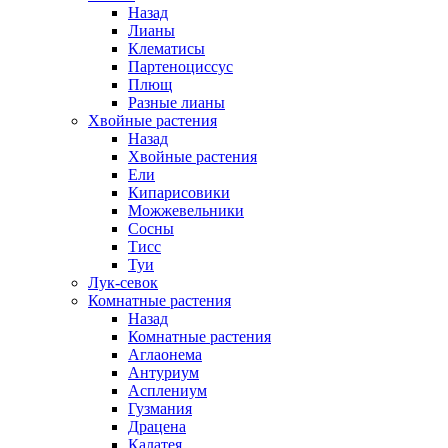
Назад
Лианы
Клематисы
Партеноциссус
Плющ
Разные лианы
Хвойные растения
Назад
Хвойные растения
Ели
Кипарисовики
Можжевельники
Сосны
Тисс
Туи
Лук-севок
Комнатные растения
Назад
Комнатные растения
Аглаонема
Антуриум
Асплениум
Гузмания
Драцена
Калатея