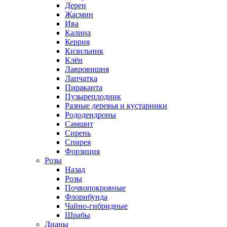
Дерен
Жасмин
Ива
Калина
Керрия
Кизильник
Клён
Лавровишня
Лапчатка
Пираканта
Пузыреплодник
Разные деревья и кустарники
Рододендроны
Самшит
Сирень
Спирея
Форзиция
Розы
Назад
Розы
Почвопокровные
Флорибунда
Чайно-гибридные
Шрабы
Лианы