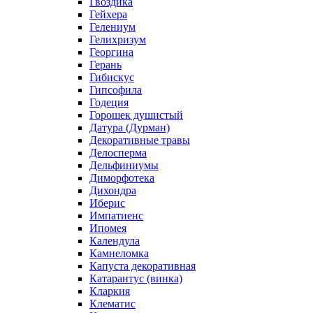
Гвоздика
Гейхера
Гелениум
Гелихризум
Георгина
Герань
Гибискус
Гипсофила
Годеция
Горошек душистый
Датура (Дурман)
Декоративные травы
Делосперма
Дельфиниумы
Диморфотека
Дихондра
Иберис
Импатиенс
Ипомея
Календула
Камнеломка
Капуста декоративная
Катарантус (винка)
Кларкия
Клематис