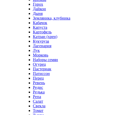
Горох
Дайкон
Дыня
Земляника, клубника
Кабачок
Капуста
Картофель
Катран (хрен)
Кукуруза
Лагенария
Лук
Морковь
Наборы семян
Огурец
Пастернак
Патиссон
Перец
Ревень
Редис
Редька
Репа
Салат
Свекла
Томат