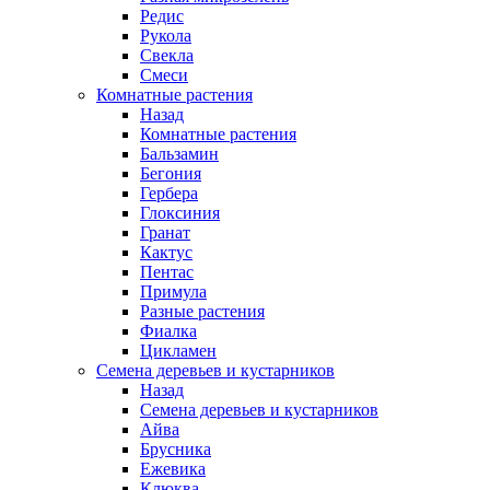
Редис
Рукола
Свекла
Смеси
Комнатные растения
Назад
Комнатные растения
Бальзамин
Бегония
Гербера
Глоксиния
Гранат
Кактус
Пентас
Примула
Разные растения
Фиалка
Цикламен
Семена деревьев и кустарников
Назад
Семена деревьев и кустарников
Айва
Брусника
Ежевика
Клюква