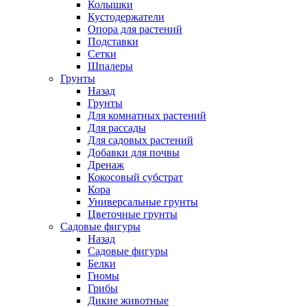
Колышки
Кустодержатели
Опора для растений
Подставки
Сетки
Шпалеры
Грунты
Назад
Грунты
Для комнатных растений
Для рассады
Для садовых растений
Добавки для почвы
Дренаж
Кокосовый субстрат
Кора
Универсальные грунты
Цветочные грунты
Садовые фигуры
Назад
Садовые фигуры
Белки
Гномы
Грибы
Дикие животные