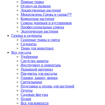
Пряные травы
Огород на балконе
Лекарственные растения
Микрозелень Срежь и съешь!™
Комнатные растения
Семена деревьев и кустарников
Профессиональные семена
Экзотические растения
Газоны и сидераты
Газонные травы и смеси
Сидераты
Трава для животных
Все для сада
Удобрения
Средства защиты
Инструмент и инвентарь
Укрывной материал
Предметы для рассады
Горшки, кашпо, ящики
Светильники
Подставки и опоры для растений
Грунты
Садовые фигуры
Полив
Все для компоста