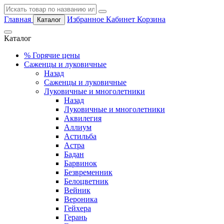
Главная
Избранное
Кабинет
Корзина
Каталог
Каталог
%
Горячие цены
Саженцы и луковичные
Назад
Саженцы и луковичные
Луковичные и многолетники
Назад
Луковичные и многолетники
Аквилегия
Аллиум
Астильба
Астра
Бадан
Барвинок
Безвременник
Белоцветник
Вейник
Вероника
Гейхера
Герань