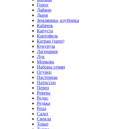
Горох
Дайкон
Дыня
Земляника, клубника
Кабачок
Капуста
Картофель
Катран (хрен)
Кукуруза
Лагенария
Лук
Морковь
Наборы семян
Огурец
Пастернак
Патиссон
Перец
Ревень
Редис
Редька
Репа
Салат
Свекла
Томат