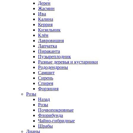
Дерен
Жасмин
Ива
Калина
Керрия
Кизильник
Клён
Лавровишня
Лапчатка
Пираканта
Пузыреплодник
Разные деревья и кустарники
Рододендроны
Самшит
Сирень
Спирея
Форзиция
Розы
Назад
Розы
Почвопокровные
Флорибунда
Чайно-гибридные
Шрабы
Лианы