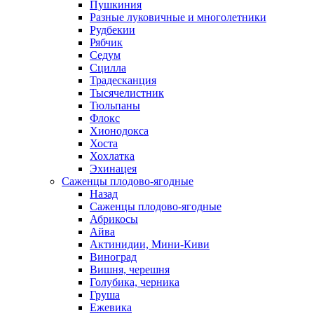
Пушкиния
Разные луковичные и многолетники
Рудбекии
Рябчик
Седум
Сцилла
Традесканция
Тысячелистник
Тюльпаны
Флокс
Хионодокса
Хоста
Хохлатка
Эхинацея
Саженцы плодово-ягодные
Назад
Саженцы плодово-ягодные
Абрикосы
Айва
Актинидии, Мини-Киви
Виноград
Вишня, черешня
Голубика, черника
Груша
Ежевика