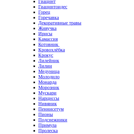
Гиацинт
Гиацинтоидес
Горец
Горечавка
Декоративные травы
Живучка
Ирисы
Камассия
Котовник
Кровохлёбка
Крокус
Лилейник
Лилии
Медуница
Молодило
Монарда
Морозник
Мускари
Нарциссы
Нивяник
Пеннисетум
Пионы
Подснежники
Примула
Пролеска