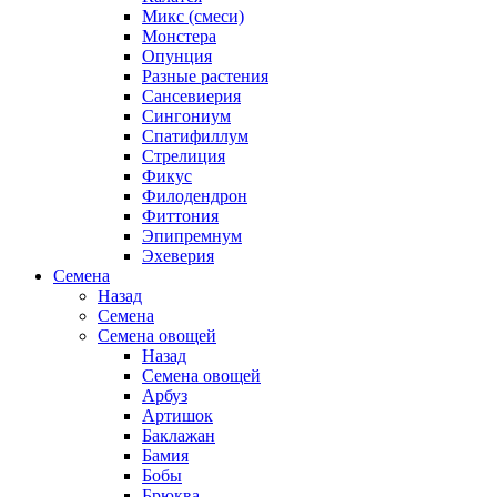
Микс (смеси)
Монстера
Опунция
Разные растения
Сансевиерия
Сингониум
Спатифиллум
Стрелиция
Фикус
Филодендрон
Фиттония
Эпипремнум
Эхеверия
Семена
Назад
Семена
Семена овощей
Назад
Семена овощей
Арбуз
Артишок
Баклажан
Бамия
Бобы
Брюква