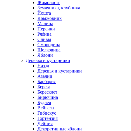
Жимолость
Земляника, клубника
Йошта
Крыжовник
Малина
Персики
Рябина
Сливы
Смородина
Шелковица
Яблони
Деревья и кустарники
Назад
Деревья и кустарники
Азалии
Барбарис
Береза
Бересклет
Бирючина
Будлея
Вейгела
Гибискус
Гортензия
Дейция
Декоративные яблони