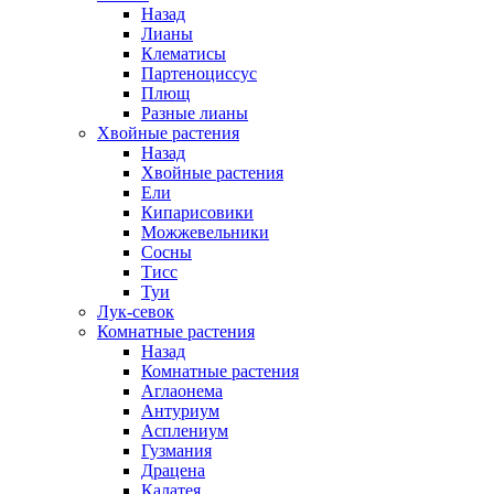
Назад
Лианы
Клематисы
Партеноциссус
Плющ
Разные лианы
Хвойные растения
Назад
Хвойные растения
Ели
Кипарисовики
Можжевельники
Сосны
Тисс
Туи
Лук-севок
Комнатные растения
Назад
Комнатные растения
Аглаонема
Антуриум
Асплениум
Гузмания
Драцена
Калатея