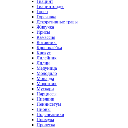
Гиацинт
Гиацинтоидес
Горец
Горечавка
Декоративные травы
Живучка
Ирисы
Камассия
Котовник
Кровохлёбка
Крокус
Лилейник
Лилии
Медуница
Молодило
Монарда
Морозник
Мускари
Нарциссы
Нивяник
Пеннисетум
Пионы
Подснежники
Примула
Пролеска