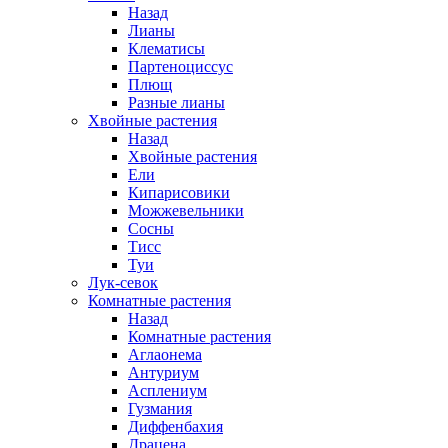
Назад
Лианы
Клематисы
Партеноциссус
Плющ
Разные лианы
Хвойные растения
Назад
Хвойные растения
Ели
Кипарисовики
Можжевельники
Сосны
Тисс
Туи
Лук-севок
Комнатные растения
Назад
Комнатные растения
Аглаонема
Антуриум
Асплениум
Гузмания
Диффенбахия
Драцена