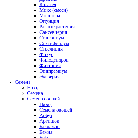
Калатея
Микс (смеси)
Монстера
Опунция
Разные растения
Сансевиерия
Сингониум
Спатифиллум
Стрелиция
Фикус
Филодендрон
Фиттония
Эпипремнум
Эхеверия
Семена
Назад
Семена
Семена овощей
Назад
Семена овощей
Арбуз
Артишок
Баклажан
Бамия
Бобы