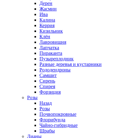
Дерен
Жасмин
Ива
Калина
Керрия
Кизильник
Клён
Лавровишня
Лапчатка
Пираканта
Пузыреплодник
Разные деревья и кустарники
Рододендроны
Самшит
Сирень
Спирея
Форзиция
Розы
Назад
Розы
Почвопокровные
Флорибунда
Чайно-гибридные
Шрабы
Лианы