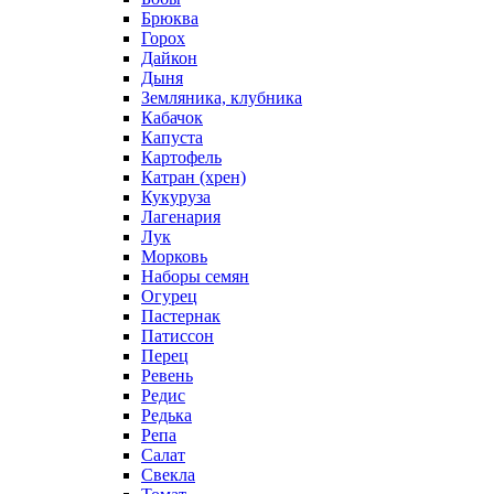
Брюква
Горох
Дайкон
Дыня
Земляника, клубника
Кабачок
Капуста
Картофель
Катран (хрен)
Кукуруза
Лагенария
Лук
Морковь
Наборы семян
Огурец
Пастернак
Патиссон
Перец
Ревень
Редис
Редька
Репа
Салат
Свекла