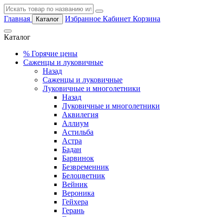
Главная
Избранное
Кабинет
Корзина
Каталог
Каталог
%
Горячие цены
Саженцы и луковичные
Назад
Саженцы и луковичные
Луковичные и многолетники
Назад
Луковичные и многолетники
Аквилегия
Аллиум
Астильба
Астра
Бадан
Барвинок
Безвременник
Белоцветник
Вейник
Вероника
Гейхера
Герань