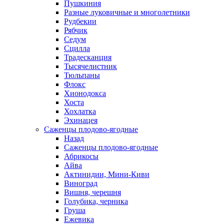
Пушкиния
Разные луковичные и многолетники
Рудбекии
Рябчик
Седум
Сцилла
Традесканция
Тысячелистник
Тюльпаны
Флокс
Хионодокса
Хоста
Хохлатка
Эхинацея
Саженцы плодово-ягодные
Назад
Саженцы плодово-ягодные
Абрикосы
Айва
Актинидии, Мини-Киви
Виноград
Вишня, черешня
Голубика, черника
Груша
Ежевика