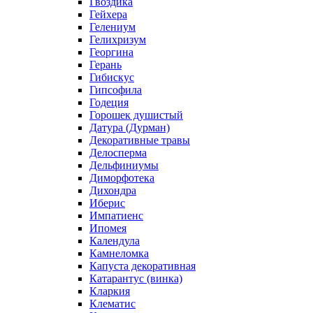
Гвоздика
Гейхера
Гелениум
Гелихризум
Георгина
Герань
Гибискус
Гипсофила
Годеция
Горошек душистый
Датура (Дурман)
Декоративные травы
Делосперма
Дельфиниумы
Диморфотека
Дихондра
Иберис
Импатиенс
Ипомея
Календула
Камнеломка
Капуста декоративная
Катарантус (винка)
Кларкия
Клематис