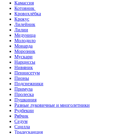
Камассия
Котовник
Кровохлёбка
Крокус
Лилейник
Лилии
Медуница
Молодило
Монарда
Морозник
Мускари
Нарциссы
Нивяник
Пеннисетум
Пионы
Подснежники
Примула
Пролеска
Пушкиния
Разные луковичные и многолетники
Рудбекии
Рябчик
Седум
Сцилла
Традесканция