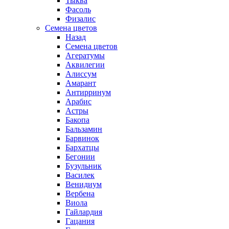
Тыква
Фасоль
Физалис
Семена цветов
Назад
Семена цветов
Агератумы
Аквилегии
Алиссум
Амарант
Антирринум
Арабис
Астры
Бакопа
Бальзамин
Барвинок
Бархатцы
Бегонии
Бузульник
Василек
Венидиум
Вербена
Виола
Гайлардия
Гацания