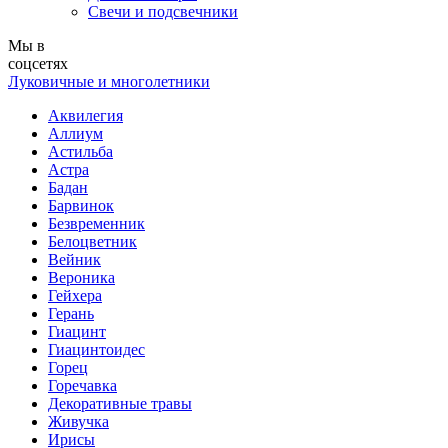
Свечи и подсвечники
Мы в
соцсетях
Луковичные и многолетники
Аквилегия
Аллиум
Астильба
Астра
Бадан
Барвинок
Безвременник
Белоцветник
Вейник
Вероника
Гейхера
Герань
Гиацинт
Гиацинтоидес
Горец
Горечавка
Декоративные травы
Живучка
Ирисы