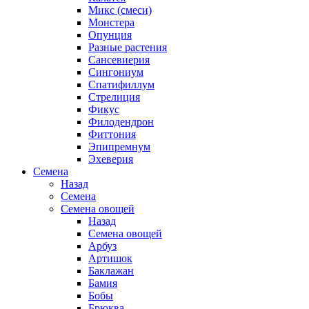
Микс (смеси)
Монстера
Опунция
Разные растения
Сансевиерия
Сингониум
Спатифиллум
Стрелиция
Фикус
Филодендрон
Фиттония
Эпипремнум
Эхеверия
Семена
Назад
Семена
Семена овощей
Назад
Семена овощей
Арбуз
Артишок
Баклажан
Бамия
Бобы
Брюква