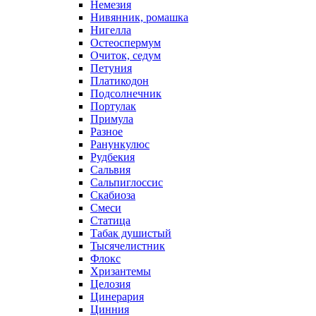
Немезия
Нивянник, ромашка
Нигелла
Остеоспермум
Очиток, седум
Петуния
Платикодон
Подсолнечник
Портулак
Примула
Разное
Ранункулюс
Рудбекия
Сальвия
Сальпиглоссис
Скабиоза
Смеси
Статица
Табак душистый
Тысячелистник
Флокс
Хризантемы
Целозия
Цинерария
Цинния