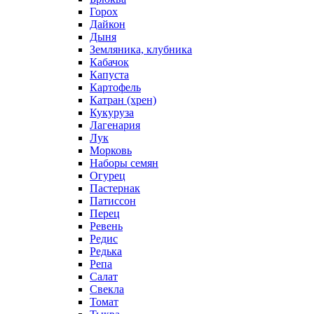
Горох
Дайкон
Дыня
Земляника, клубника
Кабачок
Капуста
Картофель
Катран (хрен)
Кукуруза
Лагенария
Лук
Морковь
Наборы семян
Огурец
Пастернак
Патиссон
Перец
Ревень
Редис
Редька
Репа
Салат
Свекла
Томат