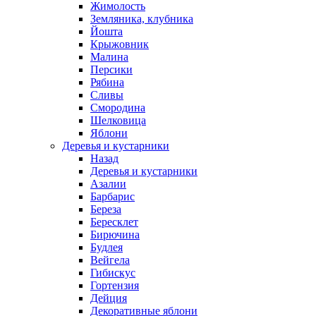
Жимолость
Земляника, клубника
Йошта
Крыжовник
Малина
Персики
Рябина
Сливы
Смородина
Шелковица
Яблони
Деревья и кустарники
Назад
Деревья и кустарники
Азалии
Барбарис
Береза
Бересклет
Бирючина
Будлея
Вейгела
Гибискус
Гортензия
Дейция
Декоративные яблони