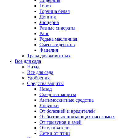
Сидераты
Горох
Горчица белая
Донник
Люцерна
Разные сидераты
Рапс
Редька масличная
Смесь сидератов
Фацелия
Трава для животных
Все для сада
Назад
Все для сада
Удобрения
Средства защиты
Назад
Средства защиты
Антимоскитные средства
Ловушки
От болезней и вредителей
От бытовых ползающих насекомых
От грызунов и змей
Отпугиватели
Сетки от птиц