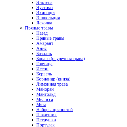
Энотера
Эустома
Эхинацея
Эшшольция
Ясколка
Пряные травы
Назад
Пряные травы
Амарант
Анис
Базилик
Бораго (огуречная трава)
Горчица
Иссоп
Кервель
Кориандр (кинза)
Лимонная трава
Майоран
Мангольд
Мелисса
Мята
Наборы пряностей
Пажитник
Петрушка
Портулак