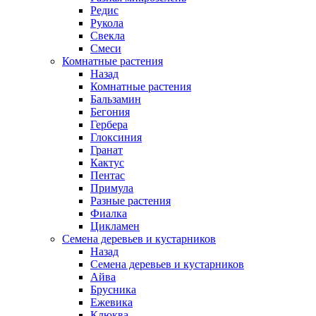
Редис
Рукола
Свекла
Смеси
Комнатные растения
Назад
Комнатные растения
Бальзамин
Бегония
Гербера
Глоксиния
Гранат
Кактус
Пентас
Примула
Разные растения
Фиалка
Цикламен
Семена деревьев и кустарников
Назад
Семена деревьев и кустарников
Айва
Брусника
Ежевика
Клюква