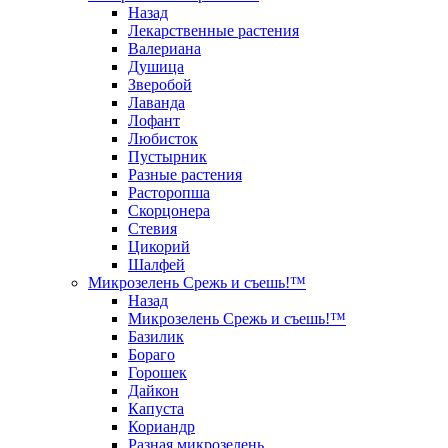
Назад
Лекарственные растения
Валериана
Душица
Зверобой
Лаванда
Лофант
Любисток
Пустырник
Разные растения
Расторопша
Скорцонера
Стевия
Цикорий
Шалфей
Микрозелень Срежь и съешь!™
Назад
Микрозелень Срежь и съешь!™
Базилик
Бораго
Горошек
Дайкон
Капуста
Кориандр
Разная микрозелень