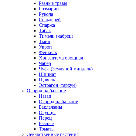
Разные травы
Розмарин
Рукола
Сельдерей
Спаржа
Табак
Тимьян (чабрец)
Тмин
Укроп
Фенхель
Хризантема овощная
Чабер
Чуфа (Земляной миндаль)
Шпинат
Щавель
Эстрагон (тархун)
Огород на балконе
Назад
Огород на балконе
Баклажаны
Огурцы
Перец
Разные
Томаты
Лекарственные растения