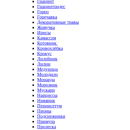
Гиацинт
Гиацинтоидес
Горец
Горечавка
Декоративные травы
Живучка
Ирисы
Камассия
Котовник
Кровохлёбка
Крокус
Лилейник
Лилии
Медуница
Молодило
Монарда
Морозник
Мускари
Нарциссы
Нивяник
Пеннисетум
Пионы
Подснежники
Примула
Пролеска