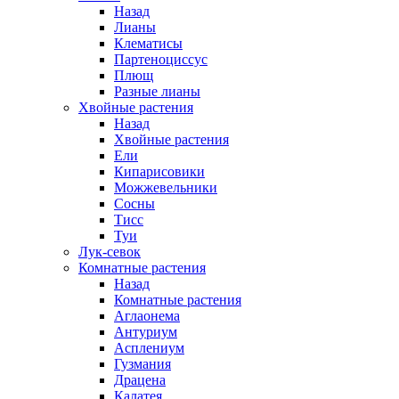
Назад
Лианы
Клематисы
Партеноциссус
Плющ
Разные лианы
Хвойные растения
Назад
Хвойные растения
Ели
Кипарисовики
Можжевельники
Сосны
Тисс
Туи
Лук-севок
Комнатные растения
Назад
Комнатные растения
Аглаонема
Антуриум
Асплениум
Гузмания
Драцена
Калатея