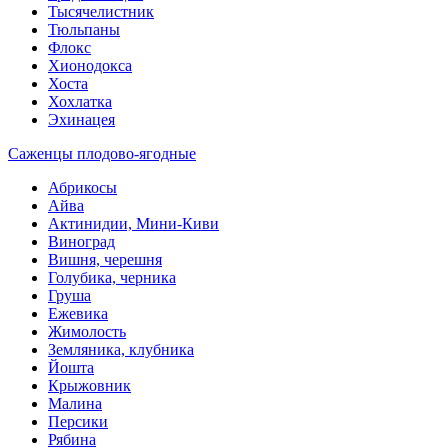
Тысячелистник
Тюльпаны
Флокс
Хионодокса
Хоста
Хохлатка
Эхинацея
Саженцы плодово-ягодные
Абрикосы
Айва
Актинидии, Мини-Киви
Виноград
Вишня, черешня
Голубика, черника
Груша
Ежевика
Жимолость
Земляника, клубника
Йошта
Крыжовник
Малина
Персики
Рябина