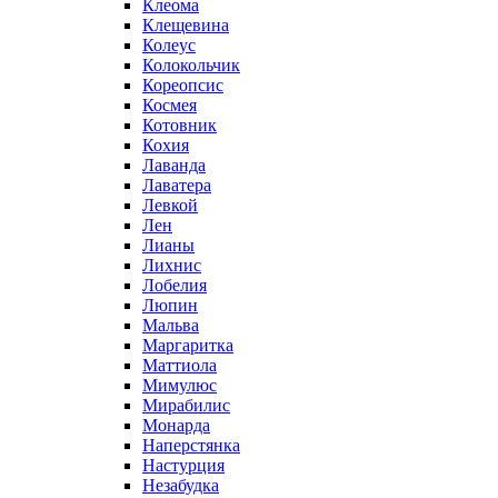
Клеома
Клещевина
Колеус
Колокольчик
Кореопсис
Космея
Котовник
Кохия
Лаванда
Лаватера
Левкой
Лен
Лианы
Лихнис
Лобелия
Люпин
Мальва
Маргаритка
Маттиола
Мимулюс
Мирабилис
Монарда
Наперстянка
Настурция
Незабудка