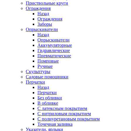
Приствольные круги
Ограждения
Назад
Ограждения
Заборы
Опрыскиватели
Назад
Опрыскиватели
Аккумуляторные
Гидравлические
Пневматические
Помповые
Ручные
Скульптуры
Садовые помощники
Перчатки
Назад
Перчатки
Без обливки
В обливке
С латексным покрытием
С нитриловым покрытием
С полиуретановым покрытием
Точечная заливка
Указатели, ярлыки