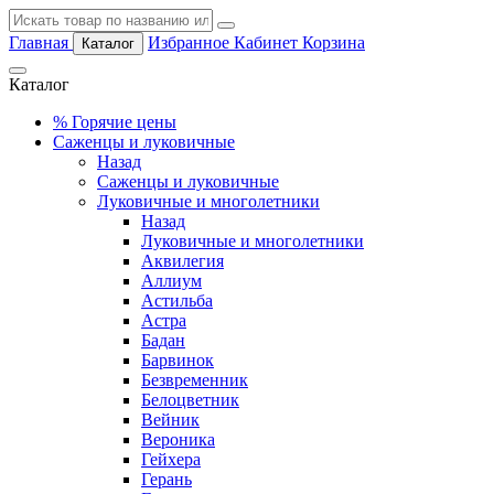
Главная
Избранное
Кабинет
Корзина
Каталог
Каталог
%
Горячие цены
Саженцы и луковичные
Назад
Саженцы и луковичные
Луковичные и многолетники
Назад
Луковичные и многолетники
Аквилегия
Аллиум
Астильба
Астра
Бадан
Барвинок
Безвременник
Белоцветник
Вейник
Вероника
Гейхера
Герань