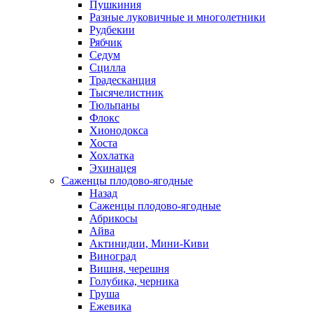
Пушкиния
Разные луковичные и многолетники
Рудбекии
Рябчик
Седум
Сцилла
Традесканция
Тысячелистник
Тюльпаны
Флокс
Хионодокса
Хоста
Хохлатка
Эхинацея
Саженцы плодово-ягодные
Назад
Саженцы плодово-ягодные
Абрикосы
Айва
Актинидии, Мини-Киви
Виноград
Вишня, черешня
Голубика, черника
Груша
Ежевика