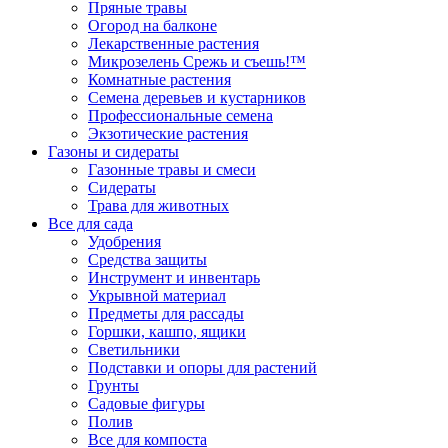
Пряные травы
Огород на балконе
Лекарственные растения
Микрозелень Срежь и съешь!™
Комнатные растения
Семена деревьев и кустарников
Профессиональные семена
Экзотические растения
Газоны и сидераты
Газонные травы и смеси
Сидераты
Трава для животных
Все для сада
Удобрения
Средства защиты
Инструмент и инвентарь
Укрывной материал
Предметы для рассады
Горшки, кашпо, ящики
Светильники
Подставки и опоры для растений
Грунты
Садовые фигуры
Полив
Все для компоста