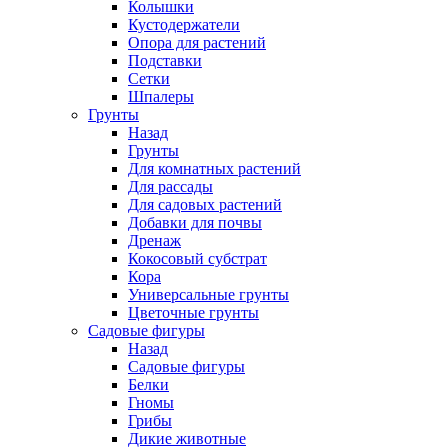
Колышки
Кустодержатели
Опора для растений
Подставки
Сетки
Шпалеры
Грунты
Назад
Грунты
Для комнатных растений
Для рассады
Для садовых растений
Добавки для почвы
Дренаж
Кокосовый субстрат
Кора
Универсальные грунты
Цветочные грунты
Садовые фигуры
Назад
Садовые фигуры
Белки
Гномы
Грибы
Дикие животные