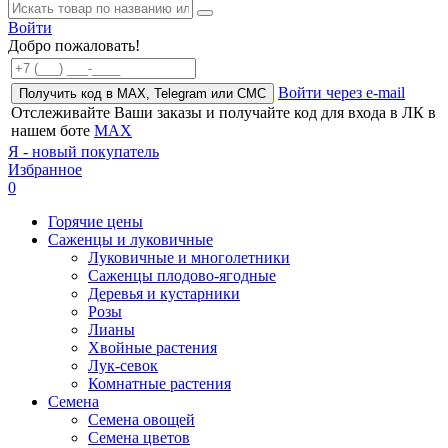
Войти
Добро пожаловать!
Войти через e-mail
Получить код в MAX, Telegram или СМС
Отслеживайте Ваши заказы и получайте код для входа в ЛК в
нашем боте
MAX
Я - новый покупатель
Избранное
0
Горячие цены
Саженцы и луковичные
Луковичные и многолетники
Саженцы плодово-ягодные
Деревья и кустарники
Розы
Лианы
Хвойные растения
Лук-севок
Комнатные растения
Семена
Семена овощей
Семена цветов