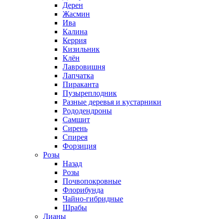
Дерен
Жасмин
Ива
Калина
Керрия
Кизильник
Клён
Лавровишня
Лапчатка
Пираканта
Пузыреплодник
Разные деревья и кустарники
Рододендроны
Самшит
Сирень
Спирея
Форзиция
Розы
Назад
Розы
Почвопокровные
Флорибунда
Чайно-гибридные
Шрабы
Лианы