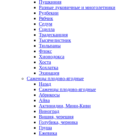
Пушкиния
Разные луковичные и многолетники
Рудбекии
Рябчик
Седум
Сцилла
Традесканция
Тысячелистник
Тюльпаны
Флокс
Хионодокса
Хоста
Хохлатка
Эхинацея
Саженцы плодово-ягодные
Назад
Саженцы плодово-ягодные
Абрикосы
Айва
Актинидии, Мини-Киви
Виноград
Вишня, черешня
Голубика, черника
Груша
Ежевика