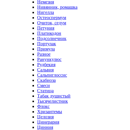
Немезия
Нивянник, ромашка
Нигелла
Остеоспермум
Очиток, седум
Петуния
Платикодон
Подсолнечник
Портулак
Примула
Разное
Ранункулюс
Рудбекия
Сальвия
Сальпиглоссис
Скабиоза
Смеси
Статица
Табак душистый
Тысячелистник
Флокс
Хризантемы
Целозия
Цинерария
Цинния