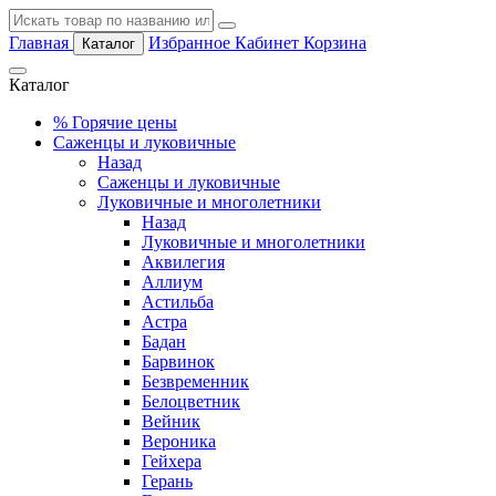
Главная
Избранное
Кабинет
Корзина
Каталог
Каталог
%
Горячие цены
Саженцы и луковичные
Назад
Саженцы и луковичные
Луковичные и многолетники
Назад
Луковичные и многолетники
Аквилегия
Аллиум
Астильба
Астра
Бадан
Барвинок
Безвременник
Белоцветник
Вейник
Вероника
Гейхера
Герань