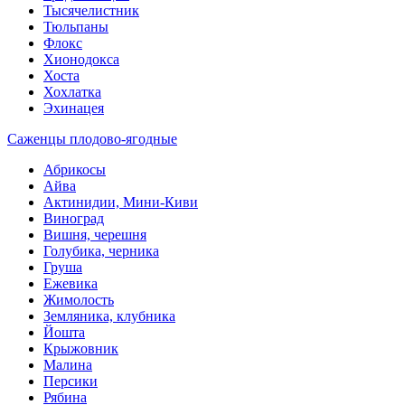
Тысячелистник
Тюльпаны
Флокс
Хионодокса
Хоста
Хохлатка
Эхинацея
Саженцы плодово-ягодные
Абрикосы
Айва
Актинидии, Мини-Киви
Виноград
Вишня, черешня
Голубика, черника
Груша
Ежевика
Жимолость
Земляника, клубника
Йошта
Крыжовник
Малина
Персики
Рябина