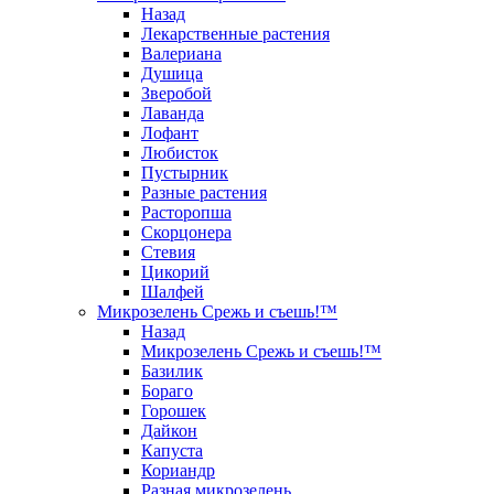
Назад
Лекарственные растения
Валериана
Душица
Зверобой
Лаванда
Лофант
Любисток
Пустырник
Разные растения
Расторопша
Скорцонера
Стевия
Цикорий
Шалфей
Микрозелень Срежь и съешь!™
Назад
Микрозелень Срежь и съешь!™
Базилик
Бораго
Горошек
Дайкон
Капуста
Кориандр
Разная микрозелень