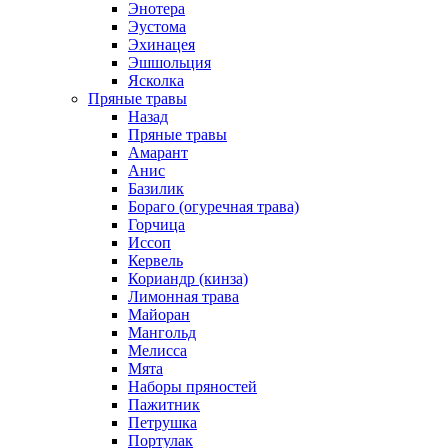
Энотера
Эустома
Эхинацея
Эшшольция
Ясколка
Пряные травы
Назад
Пряные травы
Амарант
Анис
Базилик
Бораго (огуречная трава)
Горчица
Иссоп
Кервель
Кориандр (кинза)
Лимонная трава
Майоран
Мангольд
Мелисса
Мята
Наборы пряностей
Пажитник
Петрушка
Портулак