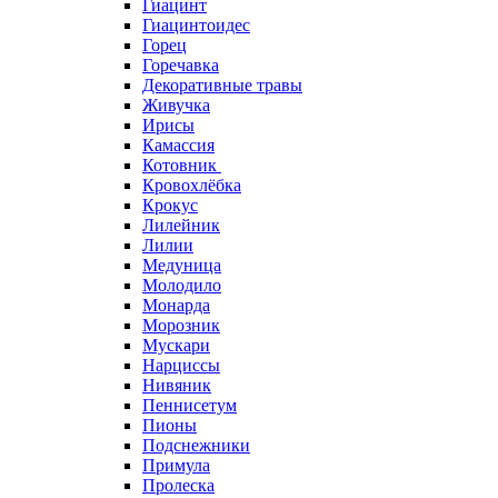
Гиацинт
Гиацинтоидес
Горец
Горечавка
Декоративные травы
Живучка
Ирисы
Камассия
Котовник
Кровохлёбка
Крокус
Лилейник
Лилии
Медуница
Молодило
Монарда
Морозник
Мускари
Нарциссы
Нивяник
Пеннисетум
Пионы
Подснежники
Примула
Пролеска