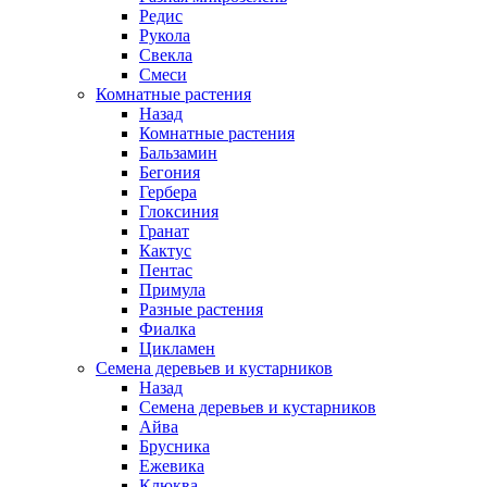
Редис
Рукола
Свекла
Смеси
Комнатные растения
Назад
Комнатные растения
Бальзамин
Бегония
Гербера
Глоксиния
Гранат
Кактус
Пентас
Примула
Разные растения
Фиалка
Цикламен
Семена деревьев и кустарников
Назад
Семена деревьев и кустарников
Айва
Брусника
Ежевика
Клюква