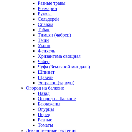
Разные травы
Розмарин
Рукола
Сельдерей
Спаржа
Табак
Тимьян (чабрец)
Тмин
Укроп
Фенхель
Хризантема овощная
Чабер
Чуфа (Земляной миндаль)
Шпинат
Щавель
Эстрагон (тархун)
Огород на балконе
Назад
Огород на балконе
Баклажаны
Огурцы
Перец
Разные
Томаты
Лекарственные растения