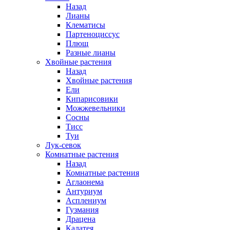
Назад
Лианы
Клематисы
Партеноциссус
Плющ
Разные лианы
Хвойные растения
Назад
Хвойные растения
Ели
Кипарисовики
Можжевельники
Сосны
Тисс
Туи
Лук-севок
Комнатные растения
Назад
Комнатные растения
Аглаонема
Антуриум
Асплениум
Гузмания
Драцена
Калатея