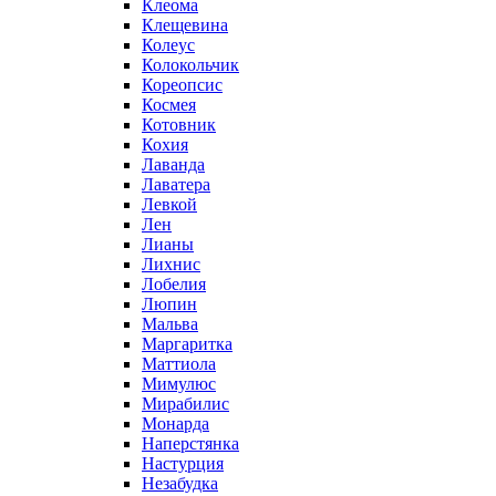
Клеома
Клещевина
Колеус
Колокольчик
Кореопсис
Космея
Котовник
Кохия
Лаванда
Лаватера
Левкой
Лен
Лианы
Лихнис
Лобелия
Люпин
Мальва
Маргаритка
Маттиола
Мимулюс
Мирабилис
Монарда
Наперстянка
Настурция
Незабудка