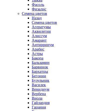
Тыква
Фасоль
Физалис
Семена цветов
Назад
Семена цветов
Агератумы
Аквилегии
Алиссум
Амарант
Антирринум
Арабис
Астры
Бакопа
Бальзамин
Барвинок
Бархатцы
Бегонии
Бузульник
Василек
Венидиум
Вербена
Виола
Гайлардия
Гацания