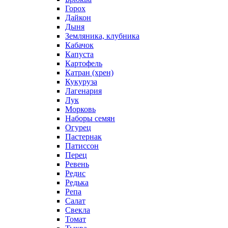
Горох
Дайкон
Дыня
Земляника, клубника
Кабачок
Капуста
Картофель
Катран (хрен)
Кукуруза
Лагенария
Лук
Морковь
Наборы семян
Огурец
Пастернак
Патиссон
Перец
Ревень
Редис
Редька
Репа
Салат
Свекла
Томат