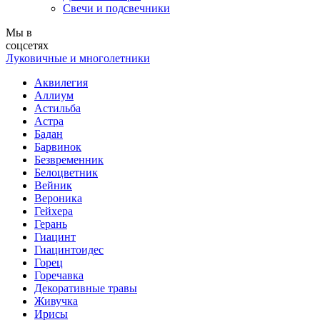
Свечи и подсвечники
Мы в
соцсетях
Луковичные и многолетники
Аквилегия
Аллиум
Астильба
Астра
Бадан
Барвинок
Безвременник
Белоцветник
Вейник
Вероника
Гейхера
Герань
Гиацинт
Гиацинтоидес
Горец
Горечавка
Декоративные травы
Живучка
Ирисы