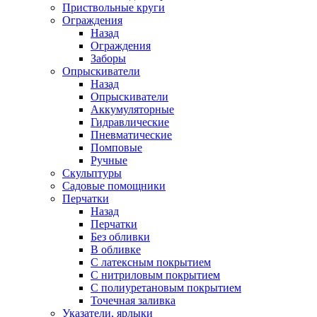
Приствольные круги
Ограждения
Назад
Ограждения
Заборы
Опрыскиватели
Назад
Опрыскиватели
Аккумуляторные
Гидравлические
Пневматические
Помповые
Ручные
Скульптуры
Садовые помощники
Перчатки
Назад
Перчатки
Без обливки
В обливке
С латексным покрытием
С нитриловым покрытием
С полиуретановым покрытием
Точечная заливка
Указатели, ярлыки