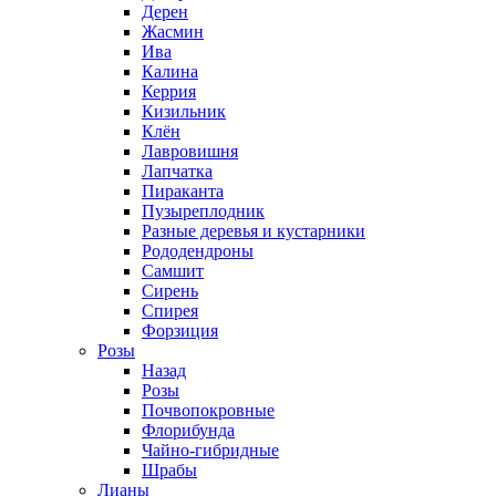
Дерен
Жасмин
Ива
Калина
Керрия
Кизильник
Клён
Лавровишня
Лапчатка
Пираканта
Пузыреплодник
Разные деревья и кустарники
Рододендроны
Самшит
Сирень
Спирея
Форзиция
Розы
Назад
Розы
Почвопокровные
Флорибунда
Чайно-гибридные
Шрабы
Лианы