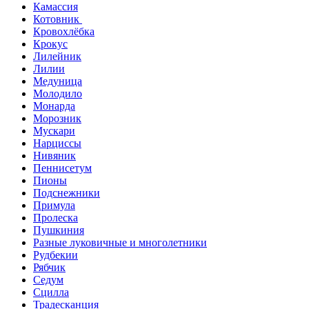
Камассия
Котовник
Кровохлёбка
Крокус
Лилейник
Лилии
Медуница
Молодило
Монарда
Морозник
Мускари
Нарциссы
Нивяник
Пеннисетум
Пионы
Подснежники
Примула
Пролеска
Пушкиния
Разные луковичные и многолетники
Рудбекии
Рябчик
Седум
Сцилла
Традесканция