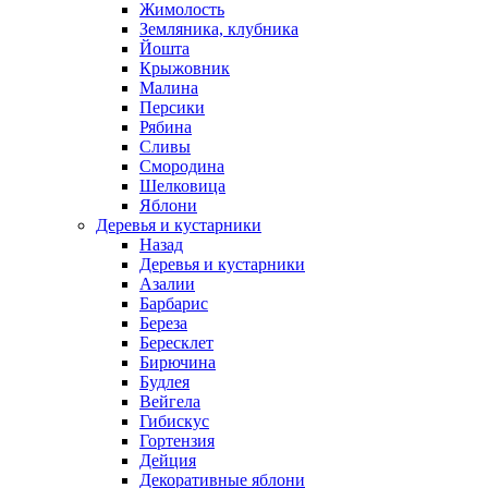
Жимолость
Земляника, клубника
Йошта
Крыжовник
Малина
Персики
Рябина
Сливы
Смородина
Шелковица
Яблони
Деревья и кустарники
Назад
Деревья и кустарники
Азалии
Барбарис
Береза
Бересклет
Бирючина
Будлея
Вейгела
Гибискус
Гортензия
Дейция
Декоративные яблони