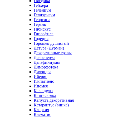
Гвоздика
Гейхера
Гелениум
Гелихризум
Георгина
Герань
Гибискус
Гипсофила
Годеция
Горошек душистый
Датура (Дурман)
Декоративные травы
Делосперма
Дельфиниумы
Диморфотека
Дихондра
Иберис
Импатиенс
Ипомея
Календула
Камнеломка
Капуста декоративная
Катарантус (винка)
Кларкия
Клематис