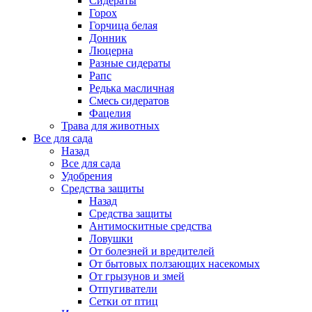
Сидераты
Горох
Горчица белая
Донник
Люцерна
Разные сидераты
Рапс
Редька масличная
Смесь сидератов
Фацелия
Трава для животных
Все для сада
Назад
Все для сада
Удобрения
Средства защиты
Назад
Средства защиты
Антимоскитные средства
Ловушки
От болезней и вредителей
От бытовых ползающих насекомых
От грызунов и змей
Отпугиватели
Сетки от птиц