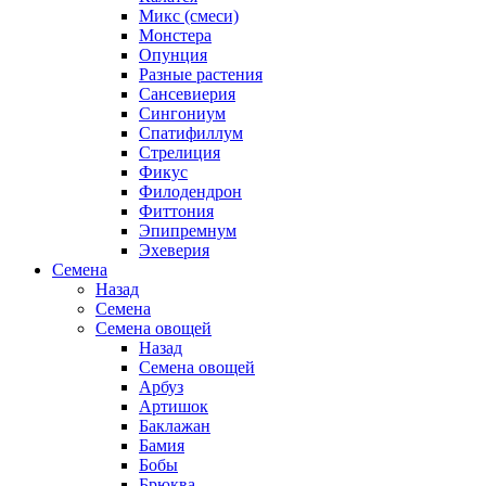
Микс (смеси)
Монстера
Опунция
Разные растения
Сансевиерия
Сингониум
Спатифиллум
Стрелиция
Фикус
Филодендрон
Фиттония
Эпипремнум
Эхеверия
Семена
Назад
Семена
Семена овощей
Назад
Семена овощей
Арбуз
Артишок
Баклажан
Бамия
Бобы
Брюква