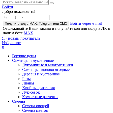
Войти
Добро пожаловать!
Войти через e-mail
Получить код в MAX, Telegram или СМС
Отслеживайте Ваши заказы и получайте код для входа в ЛК в
нашем боте
MAX
Я - новый покупатель
Избранное
0
Горячие цены
Саженцы и луковичные
Луковичные и многолетники
Саженцы плодово-ягодные
Деревья и кустарники
Розы
Лианы
Хвойные растения
Лук-севок
Комнатные растения
Семена
Семена овощей
Семена цветов