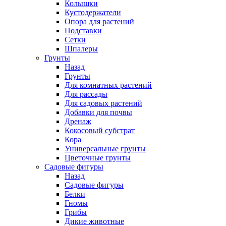
Колышки
Кустодержатели
Опора для растений
Подставки
Сетки
Шпалеры
Грунты
Назад
Грунты
Для комнатных растений
Для рассады
Для садовых растений
Добавки для почвы
Дренаж
Кокосовый субстрат
Кора
Универсальные грунты
Цветочные грунты
Садовые фигуры
Назад
Садовые фигуры
Белки
Гномы
Грибы
Дикие животные