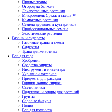
Пряные травы
Огород на балконе
Лекарственные растения
Микрозелень Срежь и съешь!™
Комнатные растения
Семена деревьев и кустарников
Профессиональные семена
Экзотические растения
Газоны и сидераты
Газонные травы и смеси
Сидераты
Трава для животных
Все для сада
Удобрения
Средства защиты
Инструмент и инвентарь
Укрывной материал
Предметы для рассады
Горшки, кашпо, ящики
Светильники
Подставки и опоры для растений
Грунты
Садовые фигуры
Полив
Все для компоста