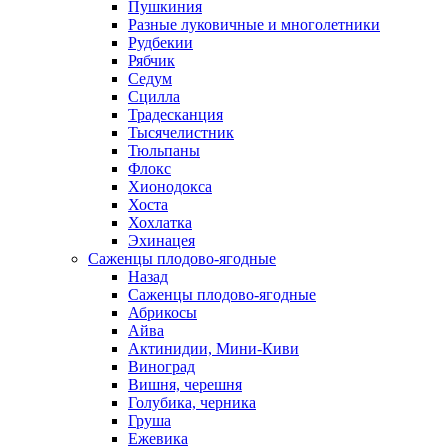
Пушкиния
Разные луковичные и многолетники
Рудбекии
Рябчик
Седум
Сцилла
Традесканция
Тысячелистник
Тюльпаны
Флокс
Хионодокса
Хоста
Хохлатка
Эхинацея
Саженцы плодово-ягодные
Назад
Саженцы плодово-ягодные
Абрикосы
Айва
Актинидии, Мини-Киви
Виноград
Вишня, черешня
Голубика, черника
Груша
Ежевика