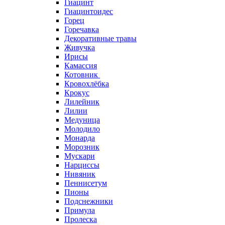
Гиацинт
Гиацинтоидес
Горец
Горечавка
Декоративные травы
Живучка
Ирисы
Камассия
Котовник
Кровохлёбка
Крокус
Лилейник
Лилии
Медуница
Молодило
Монарда
Морозник
Мускари
Нарциссы
Нивяник
Пеннисетум
Пионы
Подснежники
Примула
Пролеска