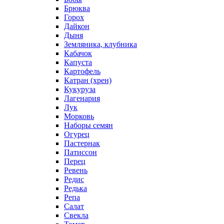
Брюква
Горох
Дайкон
Дыня
Земляника, клубника
Кабачок
Капуста
Картофель
Катран (хрен)
Кукуруза
Лагенария
Лук
Морковь
Наборы семян
Огурец
Пастернак
Патиссон
Перец
Ревень
Редис
Редька
Репа
Салат
Свекла