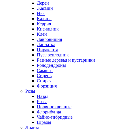
Дерен
Жасмин
Ива
Калина
Керрия
Кизильник
Клён
Лавровишня
Лапчатка
Пираканта
Пузыреплодник
Разные деревья и кустарники
Рододендроны
Самшит
Сирень
Спирея
Форзиция
Розы
Назад
Розы
Почвопокровные
Флорибунда
Чайно-гибридные
Шрабы
Лианы