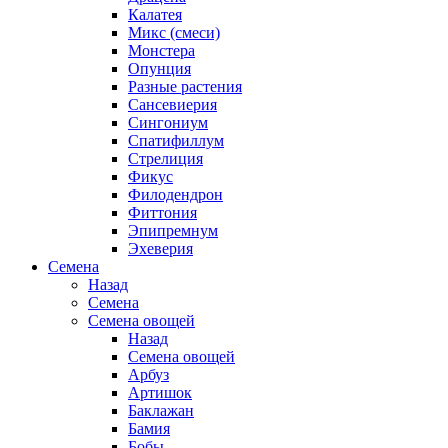
Калатея
Микс (смеси)
Монстера
Опунция
Разные растения
Сансевиерия
Сингониум
Спатифиллум
Стрелиция
Фикус
Филодендрон
Фиттония
Эпипремнум
Эхеверия
Семена
Назад
Семена
Семена овощей
Назад
Семена овощей
Арбуз
Артишок
Баклажан
Бамия
Бобы