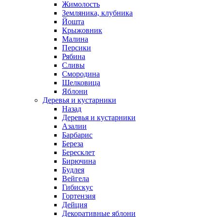
Жимолость
Земляника, клубника
Йошта
Крыжовник
Малина
Персики
Рябина
Сливы
Смородина
Шелковица
Яблони
Деревья и кустарники
Назад
Деревья и кустарники
Азалии
Барбарис
Береза
Бересклет
Бирючина
Будлея
Вейгела
Гибискус
Гортензия
Дейция
Декоративные яблони