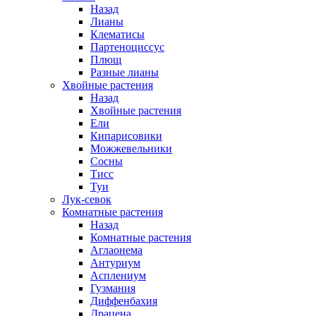
Назад
Лианы
Клематисы
Партеноциссус
Плющ
Разные лианы
Хвойные растения
Назад
Хвойные растения
Ели
Кипарисовики
Можжевельники
Сосны
Тисс
Туи
Лук-севок
Комнатные растения
Назад
Комнатные растения
Аглаонема
Антуриум
Асплениум
Гузмания
Диффенбахия
Драцена