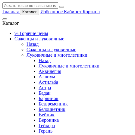
Главная
Избранное
Кабинет
Корзина
Каталог
Каталог
%
Горячие цены
Саженцы и луковичные
Назад
Саженцы и луковичные
Луковичные и многолетники
Назад
Луковичные и многолетники
Аквилегия
Аллиум
Астильба
Астра
Бадан
Барвинок
Безвременник
Белоцветник
Вейник
Вероника
Гейхера
Герань