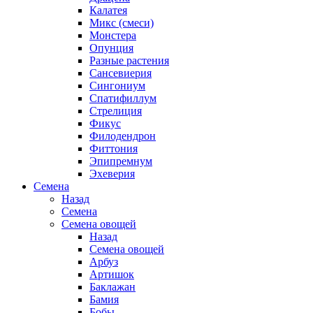
Калатея
Микс (смеси)
Монстера
Опунция
Разные растения
Сансевиерия
Сингониум
Спатифиллум
Стрелиция
Фикус
Филодендрон
Фиттония
Эпипремнум
Эхеверия
Семена
Назад
Семена
Семена овощей
Назад
Семена овощей
Арбуз
Артишок
Баклажан
Бамия
Бобы