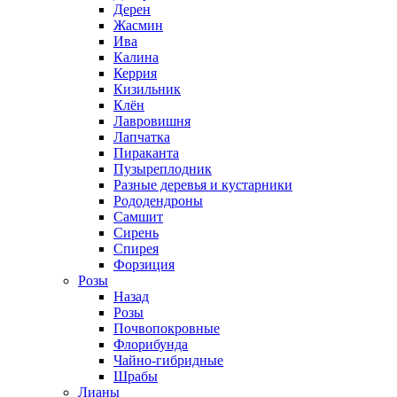
Дерен
Жасмин
Ива
Калина
Керрия
Кизильник
Клён
Лавровишня
Лапчатка
Пираканта
Пузыреплодник
Разные деревья и кустарники
Рододендроны
Самшит
Сирень
Спирея
Форзиция
Розы
Назад
Розы
Почвопокровные
Флорибунда
Чайно-гибридные
Шрабы
Лианы