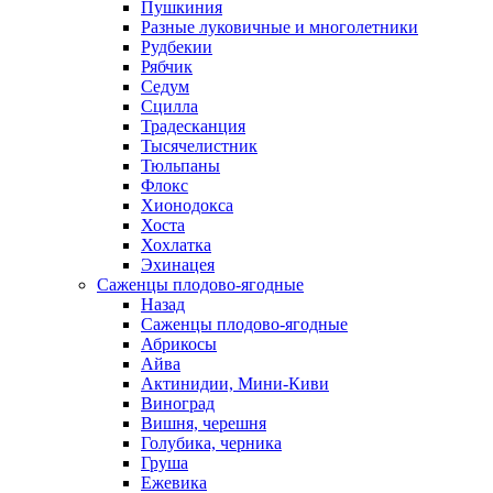
Пушкиния
Разные луковичные и многолетники
Рудбекии
Рябчик
Седум
Сцилла
Традесканция
Тысячелистник
Тюльпаны
Флокс
Хионодокса
Хоста
Хохлатка
Эхинацея
Саженцы плодово-ягодные
Назад
Саженцы плодово-ягодные
Абрикосы
Айва
Актинидии, Мини-Киви
Виноград
Вишня, черешня
Голубика, черника
Груша
Ежевика