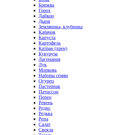
Брюква
Горох
Дайкон
Дыня
Земляника, клубника
Кабачок
Капуста
Картофель
Катран (хрен)
Кукуруза
Лагенария
Лук
Морковь
Наборы семян
Огурец
Пастернак
Патиссон
Перец
Ревень
Редис
Редька
Репа
Салат
Свекла