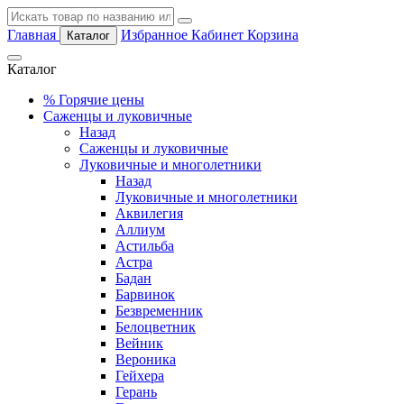
Главная
Избранное
Кабинет
Корзина
Каталог
Каталог
%
Горячие цены
Саженцы и луковичные
Назад
Саженцы и луковичные
Луковичные и многолетники
Назад
Луковичные и многолетники
Аквилегия
Аллиум
Астильба
Астра
Бадан
Барвинок
Безвременник
Белоцветник
Вейник
Вероника
Гейхера
Герань