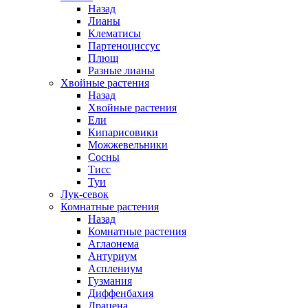
Назад
Лианы
Клематисы
Партеноциссус
Плющ
Разные лианы
Хвойные растения
Назад
Хвойные растения
Ели
Кипарисовики
Можжевельники
Сосны
Тисс
Туи
Лук-севок
Комнатные растения
Назад
Комнатные растения
Аглаонема
Антуриум
Асплениум
Гузмания
Диффенбахия
Драцена