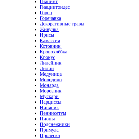
Гиацинт
Гиацинтоидес
Горец
Горечавка
Декоративные травы
Живучка
Ирисы
Камассия
Котовник
Кровохлёбка
Крокус
Лилейник
Лилии
Медуница
Молодило
Монарда
Морозник
Мускари
Нарциссы
Нивяник
Пеннисетум
Пионы
Подснежники
Примула
Пролеска