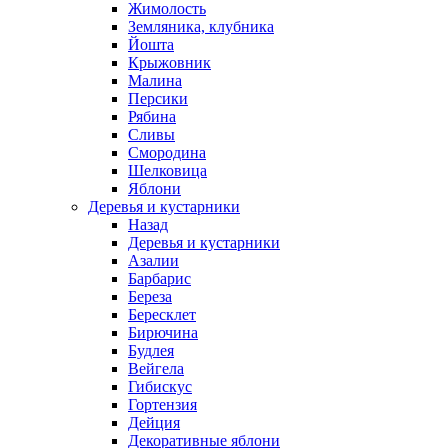
Жимолость
Земляника, клубника
Йошта
Крыжовник
Малина
Персики
Рябина
Сливы
Смородина
Шелковица
Яблони
Деревья и кустарники
Назад
Деревья и кустарники
Азалии
Барбарис
Береза
Бересклет
Бирючина
Будлея
Вейгела
Гибискус
Гортензия
Дейция
Декоративные яблони