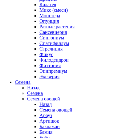
Калатея
Микс (смеси)
Монстера
Опунция
Разные растения
Сансевиерия
Сингониум
Спатифиллум
Стрелиция
Фикус
Филодендрон
Фиттония
Эпипремнум
Эхеверия
Семена
Назад
Семена
Семена овощей
Назад
Семена овощей
Арбуз
Артишок
Баклажан
Бамия
Бобы