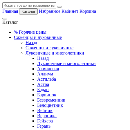
Главная
Избранное
Кабинет
Корзина
Каталог
Каталог
%
Горячие цены
Саженцы и луковичные
Назад
Саженцы и луковичные
Луковичные и многолетники
Назад
Луковичные и многолетники
Аквилегия
Аллиум
Астильба
Астра
Бадан
Барвинок
Безвременник
Белоцветник
Вейник
Вероника
Гейхера
Герань