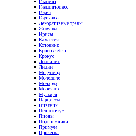
Гиацинт
Гиацинтоидес
Горец
Горечавка
Декоративные травы
Живучка
Ирисы
Камассия
Котовник
Кровохлёбка
Крокус
Лилейник
Лилии
Медуница
Молодило
Монарда
Морозник
Мускари
Нарциссы
Нивяник
Пеннисетум
Пионы
Подснежники
Примула
Пролеска