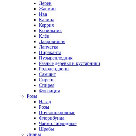
Дерен
Жасмин
Ива
Калина
Керрия
Кизильник
Клён
Лавровишня
Лапчатка
Пираканта
Пузыреплодник
Разные деревья и кустарники
Рододендроны
Самшит
Сирень
Спирея
Форзиция
Розы
Назад
Розы
Почвопокровные
Флорибунда
Чайно-гибридные
Шрабы
Лианы