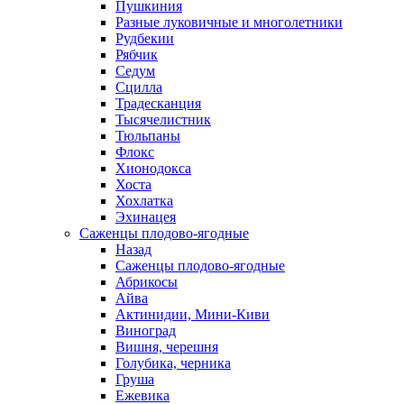
Пушкиния
Разные луковичные и многолетники
Рудбекии
Рябчик
Седум
Сцилла
Традесканция
Тысячелистник
Тюльпаны
Флокс
Хионодокса
Хоста
Хохлатка
Эхинацея
Саженцы плодово-ягодные
Назад
Саженцы плодово-ягодные
Абрикосы
Айва
Актинидии, Мини-Киви
Виноград
Вишня, черешня
Голубика, черника
Груша
Ежевика