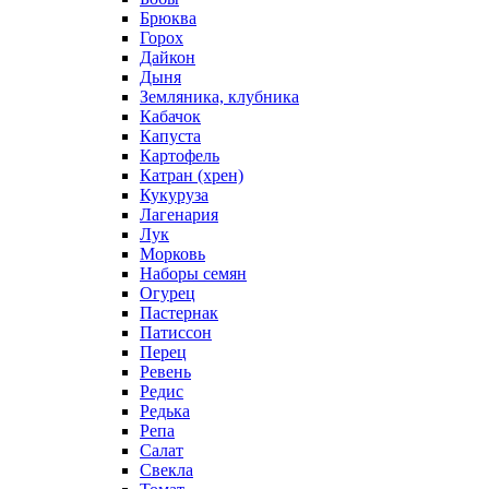
Брюква
Горох
Дайкон
Дыня
Земляника, клубника
Кабачок
Капуста
Картофель
Катран (хрен)
Кукуруза
Лагенария
Лук
Морковь
Наборы семян
Огурец
Пастернак
Патиссон
Перец
Ревень
Редис
Редька
Репа
Салат
Свекла