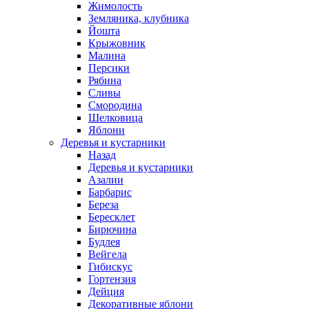
Жимолость
Земляника, клубника
Йошта
Крыжовник
Малина
Персики
Рябина
Сливы
Смородина
Шелковица
Яблони
Деревья и кустарники
Назад
Деревья и кустарники
Азалии
Барбарис
Береза
Бересклет
Бирючина
Будлея
Вейгела
Гибискус
Гортензия
Дейция
Декоративные яблони