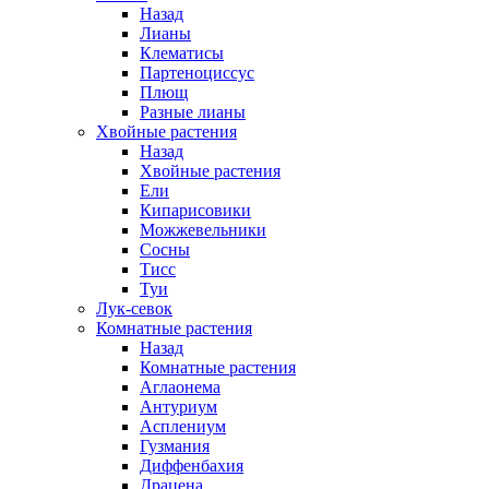
Назад
Лианы
Клематисы
Партеноциссус
Плющ
Разные лианы
Хвойные растения
Назад
Хвойные растения
Ели
Кипарисовики
Можжевельники
Сосны
Тисс
Туи
Лук-севок
Комнатные растения
Назад
Комнатные растения
Аглаонема
Антуриум
Асплениум
Гузмания
Диффенбахия
Драцена