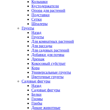
Колышки
Кустодержатели
Опора для растений
Подставки
Сетки
Шпалеры
Грунты
Назад
Грунты
Для комнатных растений
Для рассады
Для садовых растений
Добавки для почвы
Дренаж
Кокосовый субстрат
Кора
Универсальные грунты
Цветочные грунты
Садовые фигуры
Назад
Садовые фигуры
Белки
Гномы
Грибы
Дикие животные