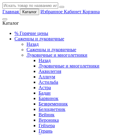
Главная
Избранное
Кабинет
Корзина
Каталог
Каталог
%
Горячие цены
Саженцы и луковичные
Назад
Саженцы и луковичные
Луковичные и многолетники
Назад
Луковичные и многолетники
Аквилегия
Аллиум
Астильба
Астра
Бадан
Барвинок
Безвременник
Белоцветник
Вейник
Вероника
Гейхера
Герань