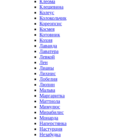
Клеома
Клещевина
Колеус
Колокольчик
Кореопсис
Космея
Котовник
Кохия
Лаванда
Лаватера
Левкой
Лен
Лианы
Лихнис
Лобелия
Люпин
Мальва
Маргаритка
Маттиола
Мимулюс
Мирабилис
Монарда
Наперстянка
Настурция
Незабудка