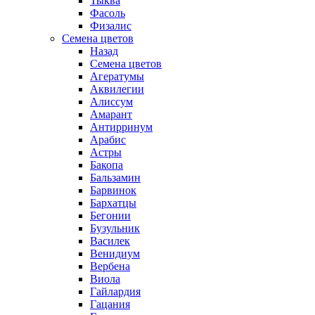
Тыква
Фасоль
Физалис
Семена цветов
Назад
Семена цветов
Агератумы
Аквилегии
Алиссум
Амарант
Антирринум
Арабис
Астры
Бакопа
Бальзамин
Барвинок
Бархатцы
Бегонии
Бузульник
Василек
Венидиум
Вербена
Виола
Гайлардия
Гацания