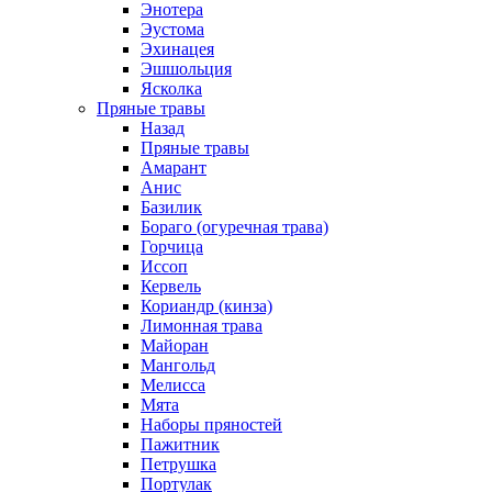
Энотера
Эустома
Эхинацея
Эшшольция
Ясколка
Пряные травы
Назад
Пряные травы
Амарант
Анис
Базилик
Бораго (огуречная трава)
Горчица
Иссоп
Кервель
Кориандр (кинза)
Лимонная трава
Майоран
Мангольд
Мелисса
Мята
Наборы пряностей
Пажитник
Петрушка
Портулак