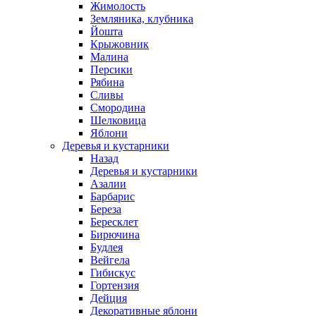
Жимолость
Земляника, клубника
Йошта
Крыжовник
Малина
Персики
Рябина
Сливы
Смородина
Шелковица
Яблони
Деревья и кустарники
Назад
Деревья и кустарники
Азалии
Барбарис
Береза
Бересклет
Бирючина
Будлея
Вейгела
Гибискус
Гортензия
Дейция
Декоративные яблони