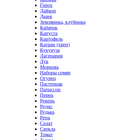
Горох
Дайкон
Дыня
Земляника, клубника
Кабачок
Капуста
Картофель
Катран (хрен)
Кукуруза
Лагенария
Лук
Морковь
Наборы семян
Огурец
Пастернак
Патиссон
Перец
Ревень
Редис
Редька
Репа
Салат
Свекла
Томат