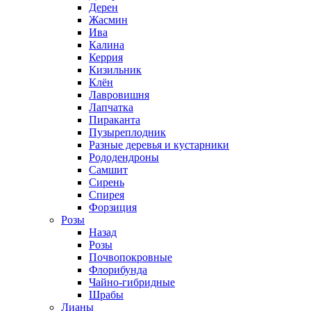
Дерен
Жасмин
Ива
Калина
Керрия
Кизильник
Клён
Лавровишня
Лапчатка
Пираканта
Пузыреплодник
Разные деревья и кустарники
Рододендроны
Самшит
Сирень
Спирея
Форзиция
Розы
Назад
Розы
Почвопокровные
Флорибунда
Чайно-гибридные
Шрабы
Лианы