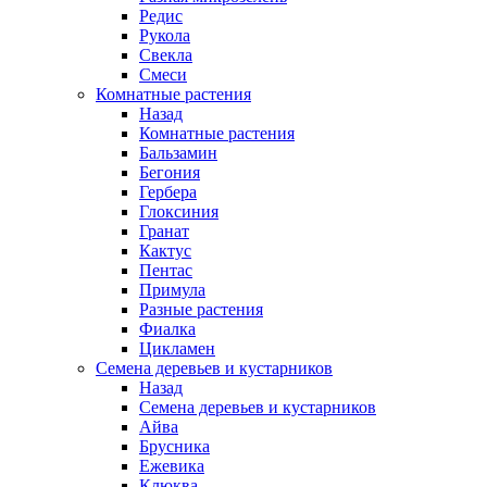
Редис
Рукола
Свекла
Смеси
Комнатные растения
Назад
Комнатные растения
Бальзамин
Бегония
Гербера
Глоксиния
Гранат
Кактус
Пентас
Примула
Разные растения
Фиалка
Цикламен
Семена деревьев и кустарников
Назад
Семена деревьев и кустарников
Айва
Брусника
Ежевика
Клюква