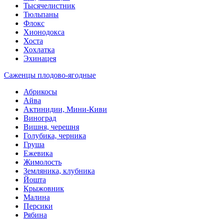
Тысячелистник
Тюльпаны
Флокс
Хионодокса
Хоста
Хохлатка
Эхинацея
Саженцы плодово-ягодные
Абрикосы
Айва
Актинидии, Мини-Киви
Виноград
Вишня, черешня
Голубика, черника
Груша
Ежевика
Жимолость
Земляника, клубника
Йошта
Крыжовник
Малина
Персики
Рябина