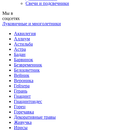
Свечи и подсвечники
Мы в
соцсетях
Луковичные и многолетники
Аквилегия
Аллиум
Астильба
Астра
Бадан
Барвинок
Безвременник
Белоцветник
Вейник
Вероника
Гейхера
Герань
Гиацинт
Гиацинтоидес
Горец
Горечавка
Декоративные травы
Живучка
Ирисы