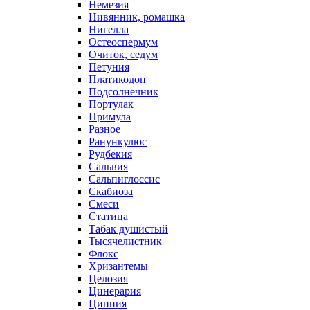
Немезия
Нивянник, ромашка
Нигелла
Остеоспермум
Очиток, седум
Петуния
Платикодон
Подсолнечник
Портулак
Примула
Разное
Ранункулюс
Рудбекия
Сальвия
Сальпиглоссис
Скабиоза
Смеси
Статица
Табак душистый
Тысячелистник
Флокс
Хризантемы
Целозия
Цинерария
Цинния