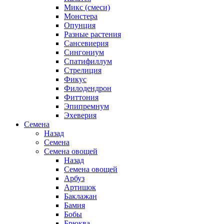
Микс (смеси)
Монстера
Опунция
Разные растения
Сансевиерия
Сингониум
Спатифиллум
Стрелиция
Фикус
Филодендрон
Фиттония
Эпипремнум
Эхеверия
Семена
Назад
Семена
Семена овощей
Назад
Семена овощей
Арбуз
Артишок
Баклажан
Бамия
Бобы
Брюква