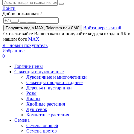
Войти
Добро пожаловать!
Войти через e-mail
Получить код в MAX, Telegram или СМС
Отслеживайте Ваши заказы и получайте код для входа в ЛК в
нашем боте
MAX
Я - новый покупатель
Избранное
0
Горячие цены
Саженцы и луковичные
Луковичные и многолетники
Саженцы плодово-ягодные
Деревья и кустарники
Розы
Лианы
Хвойные растения
Лук-севок
Комнатные растения
Семена
Семена овощей
Семена цветов