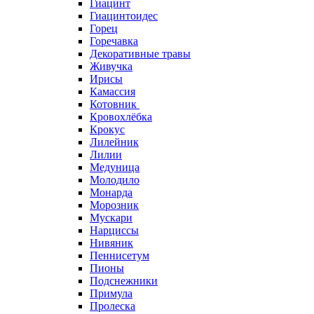
Гиацинт
Гиацинтоидес
Горец
Горечавка
Декоративные травы
Живучка
Ирисы
Камассия
Котовник
Кровохлёбка
Крокус
Лилейник
Лилии
Медуница
Молодило
Монарда
Морозник
Мускари
Нарциссы
Нивяник
Пеннисетум
Пионы
Подснежники
Примула
Пролеска