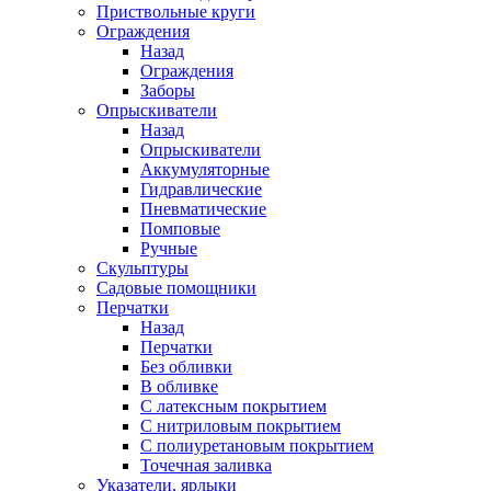
Приствольные круги
Ограждения
Назад
Ограждения
Заборы
Опрыскиватели
Назад
Опрыскиватели
Аккумуляторные
Гидравлические
Пневматические
Помповые
Ручные
Скульптуры
Садовые помощники
Перчатки
Назад
Перчатки
Без обливки
В обливке
С латексным покрытием
С нитриловым покрытием
С полиуретановым покрытием
Точечная заливка
Указатели, ярлыки