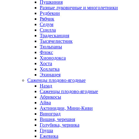
Пушкиния
Разные луковичные и многолетники
Рудбекии
Рябчик
Седум
Сцилла
Традесканция
Тысячелистник
Тюльпаны
Флокс
Хионодокса
Хоста
Хохлатка
Эхинацея
Саженцы плодово-ягодные
Назад
Саженцы плодово-ягодные
Абрикосы
Айва
Актинидии, Мини-Киви
Виноград
Вишня, черешня
Голубика, черника
Груша
Ежевика