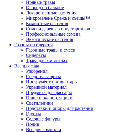
Пряные травы
Огород на балконе
Лекарственные растения
Микрозелень Срежь и съешь!™
Комнатные растения
Семена деревьев и кустарников
Профессиональные семена
Экзотические растения
Газоны и сидераты
Газонные травы и смеси
Сидераты
Трава для животных
Все для сада
Удобрения
Средства защиты
Инструмент и инвентарь
Укрывной материал
Предметы для рассады
Горшки, кашпо, ящики
Светильники
Подставки и опоры для растений
Грунты
Садовые фигуры
Полив
Все для компоста