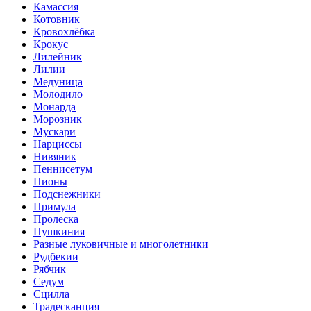
Камассия
Котовник
Кровохлёбка
Крокус
Лилейник
Лилии
Медуница
Молодило
Монарда
Морозник
Мускари
Нарциссы
Нивяник
Пеннисетум
Пионы
Подснежники
Примула
Пролеска
Пушкиния
Разные луковичные и многолетники
Рудбекии
Рябчик
Седум
Сцилла
Традесканция