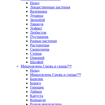
Назад
Лекарственные растения
Валериана
Душица
Зверобой
Лаванда
Лофант
Любисток
Пустырник
Разные растения
Расторопша
Скорцонера
Стевия
Цикорий
Шалфей
Микрозелень Срежь и съешь!™
Назад
Микрозелень Срежь и съешь!™
Базилик
Бораго
Горошек
Дайкон
Капуста
Кориандр
Разная микрозелень