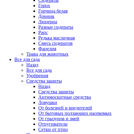
Сидераты
Горох
Горчица белая
Донник
Люцерна
Разные сидераты
Рапс
Редька масличная
Смесь сидератов
Фацелия
Трава для животных
Все для сада
Назад
Все для сада
Удобрения
Средства защиты
Назад
Средства защиты
Антимоскитные средства
Ловушки
От болезней и вредителей
От бытовых ползающих насекомых
От грызунов и змей
Отпугиватели
Сетки от птиц