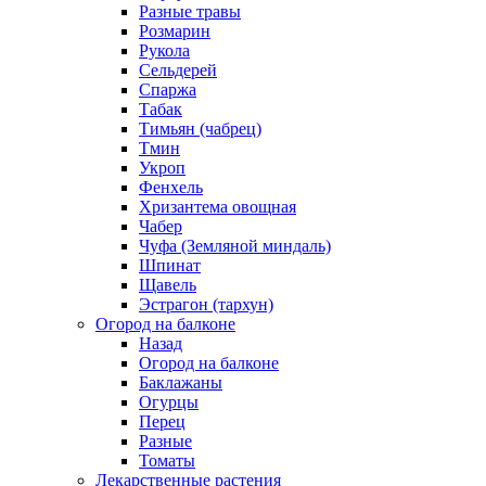
Разные травы
Розмарин
Рукола
Сельдерей
Спаржа
Табак
Тимьян (чабрец)
Тмин
Укроп
Фенхель
Хризантема овощная
Чабер
Чуфа (Земляной миндаль)
Шпинат
Щавель
Эстрагон (тархун)
Огород на балконе
Назад
Огород на балконе
Баклажаны
Огурцы
Перец
Разные
Томаты
Лекарственные растения