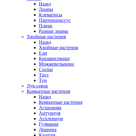
Назад
Лианы
Клематисы
Партеноциссус
Плющ
Разные лианы
Хвойные растения
Назад
Хвойные растения
Ели
Кипарисовики
Можжевельники
Сосны
Тисс
Туи
Лук-севок
Комнатные растения
Назад
Комнатные растения
Аглаонема
Антуриум
Асплениум
Гузмания
Драцена
Калатея