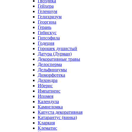
Гвоздика
Гейхера
Гелениум
Гелихризум
Георгина
Герань
Гибискус
Гипсофила
Годеция
Горошек душистый
Датура (Дурман)
Декоративные травы
Делосперма
Дельфиниумы
Диморфотека
Дихондра
Иберис
Импатиенс
Ипомея
Календула
Камнеломка
Капуста декоративная
Катарантус (винка)
Кларкия
Клематис