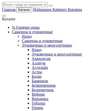
Главная
Избранное
Кабинет
Корзина
Каталог
Каталог
%
Горячие цены
Саженцы и луковичные
Назад
Саженцы и луковичные
Луковичные и многолетники
Назад
Луковичные и многолетники
Аквилегия
Аллиум
Астильба
Астра
Бадан
Барвинок
Безвременник
Белоцветник
Вейник
Вероника
Гейхера
Герань