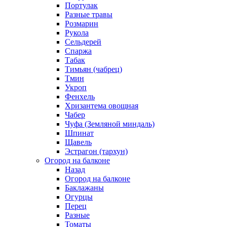
Портулак
Разные травы
Розмарин
Рукола
Сельдерей
Спаржа
Табак
Тимьян (чабрец)
Тмин
Укроп
Фенхель
Хризантема овощная
Чабер
Чуфа (Земляной миндаль)
Шпинат
Щавель
Эстрагон (тархун)
Огород на балконе
Назад
Огород на балконе
Баклажаны
Огурцы
Перец
Разные
Томаты