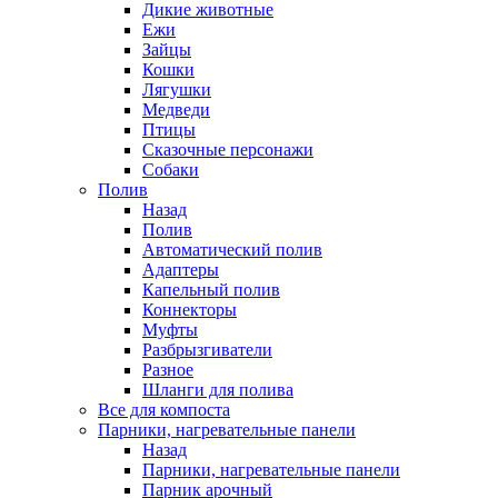
Дикие животные
Ежи
Зайцы
Кошки
Лягушки
Медведи
Птицы
Сказочные персонажи
Собаки
Полив
Назад
Полив
Автоматический полив
Адаптеры
Капельный полив
Коннекторы
Муфты
Разбрызгиватели
Разное
Шланги для полива
Все для компоста
Парники, нагревательные панели
Назад
Парники, нагревательные панели
Парник арочный