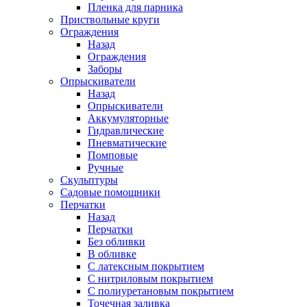
Пленка для парника
Приствольные круги
Ограждения
Назад
Ограждения
Заборы
Опрыскиватели
Назад
Опрыскиватели
Аккумуляторные
Гидравлические
Пневматические
Помповые
Ручные
Скульптуры
Садовые помощники
Перчатки
Назад
Перчатки
Без обливки
В обливке
С латексным покрытием
С нитриловым покрытием
С полиуретановым покрытием
Точечная заливка