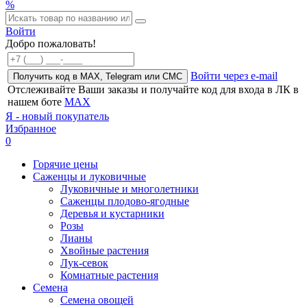
%
Войти
Добро пожаловать!
Войти через e-mail
Получить код в MAX, Telegram или СМС
Отслеживайте Ваши заказы и получайте код для входа в ЛК в
нашем боте
MAX
Я - новый покупатель
Избранное
0
Горячие цены
Саженцы и луковичные
Луковичные и многолетники
Саженцы плодово-ягодные
Деревья и кустарники
Розы
Лианы
Хвойные растения
Лук-севок
Комнатные растения
Семена
Семена овощей