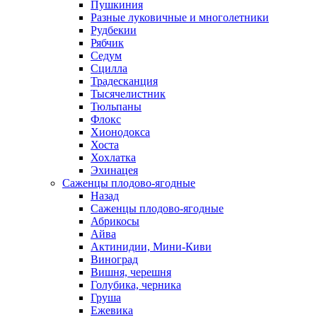
Пушкиния
Разные луковичные и многолетники
Рудбекии
Рябчик
Седум
Сцилла
Традесканция
Тысячелистник
Тюльпаны
Флокс
Хионодокса
Хоста
Хохлатка
Эхинацея
Саженцы плодово-ягодные
Назад
Саженцы плодово-ягодные
Абрикосы
Айва
Актинидии, Мини-Киви
Виноград
Вишня, черешня
Голубика, черника
Груша
Ежевика