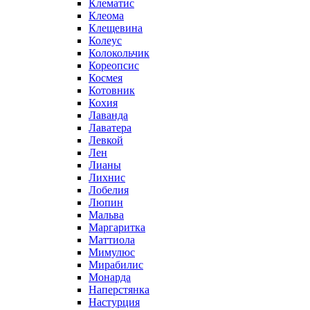
Клематис
Клеома
Клещевина
Колеус
Колокольчик
Кореопсис
Космея
Котовник
Кохия
Лаванда
Лаватера
Левкой
Лен
Лианы
Лихнис
Лобелия
Люпин
Мальва
Маргаритка
Маттиола
Мимулюс
Мирабилис
Монарда
Наперстянка
Настурция