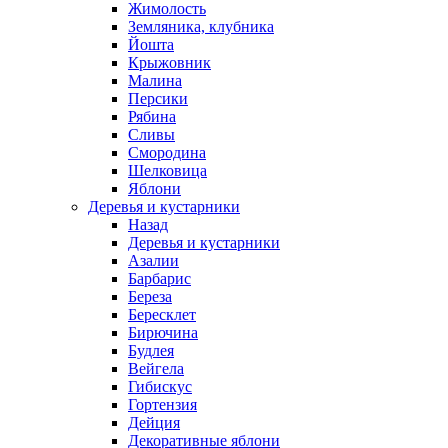
Жимолость
Земляника, клубника
Йошта
Крыжовник
Малина
Персики
Рябина
Сливы
Смородина
Шелковица
Яблони
Деревья и кустарники
Назад
Деревья и кустарники
Азалии
Барбарис
Береза
Бересклет
Бирючина
Будлея
Вейгела
Гибискус
Гортензия
Дейция
Декоративные яблони