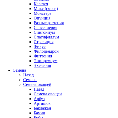
Калатея
Микс (смеси)
Монстера
Опунция
Разные растения
Сансевиерия
Сингониум
Спатифиллум
Стрелиция
Фикус
Филодендрон
Фиттония
Эпипремнум
Эхеверия
Семена
Назад
Семена
Семена овощей
Назад
Семена овощей
Арбуз
Артишок
Баклажан
Бамия
Бобы