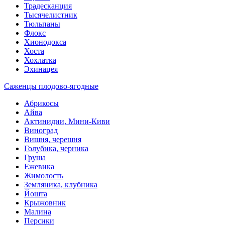
Традесканция
Тысячелистник
Тюльпаны
Флокс
Хионодокса
Хоста
Хохлатка
Эхинацея
Саженцы плодово-ягодные
Абрикосы
Айва
Актинидии, Мини-Киви
Виноград
Вишня, черешня
Голубика, черника
Груша
Ежевика
Жимолость
Земляника, клубника
Йошта
Крыжовник
Малина
Персики