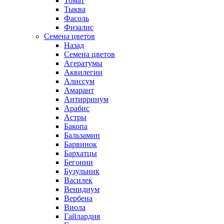
Томат
Тыква
Фасоль
Физалис
Семена цветов
Назад
Семена цветов
Агератумы
Аквилегии
Алиссум
Амарант
Антирринум
Арабис
Астры
Бакопа
Бальзамин
Барвинок
Бархатцы
Бегонии
Бузульник
Василек
Венидиум
Вербена
Виола
Гайлардия