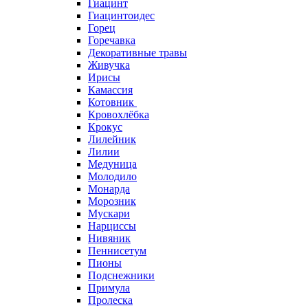
Гиацинт
Гиацинтоидес
Горец
Горечавка
Декоративные травы
Живучка
Ирисы
Камассия
Котовник
Кровохлёбка
Крокус
Лилейник
Лилии
Медуница
Молодило
Монарда
Морозник
Мускари
Нарциссы
Нивяник
Пеннисетум
Пионы
Подснежники
Примула
Пролеска