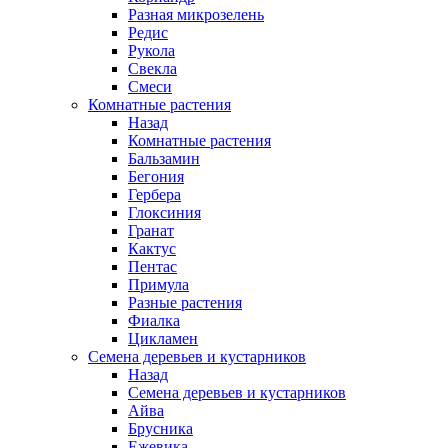
Разная микрозелень
Редис
Рукола
Свекла
Смеси
Комнатные растения
Назад
Комнатные растения
Бальзамин
Бегония
Гербера
Глоксиния
Гранат
Кактус
Пентас
Примула
Разные растения
Фиалка
Цикламен
Семена деревьев и кустарников
Назад
Семена деревьев и кустарников
Айва
Брусника
Ежевика