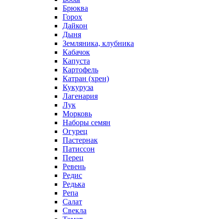
Брюква
Горох
Дайкон
Дыня
Земляника, клубника
Кабачок
Капуста
Картофель
Катран (хрен)
Кукуруза
Лагенария
Лук
Морковь
Наборы семян
Огурец
Пастернак
Патиссон
Перец
Ревень
Редис
Редька
Репа
Салат
Свекла