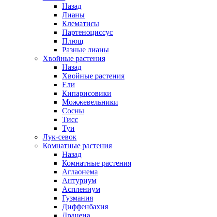
Назад
Лианы
Клематисы
Партеноциссус
Плющ
Разные лианы
Хвойные растения
Назад
Хвойные растения
Ели
Кипарисовики
Можжевельники
Сосны
Тисс
Туи
Лук-севок
Комнатные растения
Назад
Комнатные растения
Аглаонема
Антуриум
Асплениум
Гузмания
Диффенбахия
Драцена