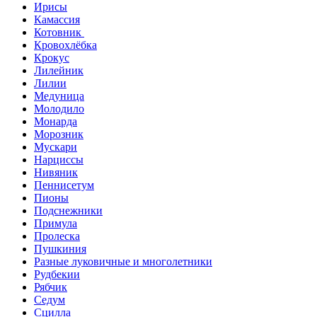
Ирисы
Камассия
Котовник
Кровохлёбка
Крокус
Лилейник
Лилии
Медуница
Молодило
Монарда
Морозник
Мускари
Нарциссы
Нивяник
Пеннисетум
Пионы
Подснежники
Примула
Пролеска
Пушкиния
Разные луковичные и многолетники
Рудбекии
Рябчик
Седум
Сцилла