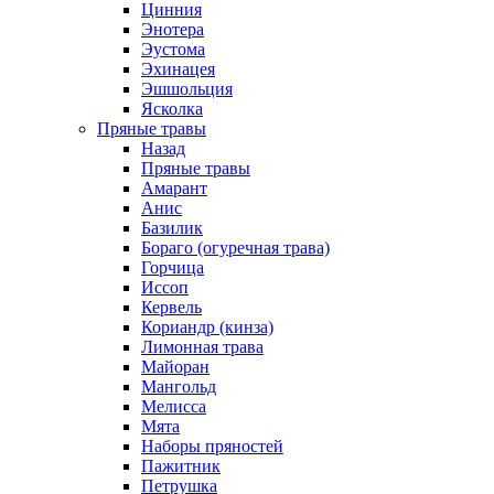
Цинния
Энотера
Эустома
Эхинацея
Эшшольция
Ясколка
Пряные травы
Назад
Пряные травы
Амарант
Анис
Базилик
Бораго (огуречная трава)
Горчица
Иссоп
Кервель
Кориандр (кинза)
Лимонная трава
Майоран
Мангольд
Мелисса
Мята
Наборы пряностей
Пажитник
Петрушка