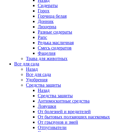
Назад
Сидераты
Горох
Горчица белая
Донник
Люцерна
Разные сидераты
Рапс
Редька масличная
Смесь сидератов
Фацелия
Трава для животных
Все для сада
Назад
Все для сада
Удобрения
Средства защиты
Назад
Средства защиты
Антимоскитные средства
Ловушки
От болезней и вредителей
От бытовых ползающих насекомых
От грызунов и змей
Отпугиватели