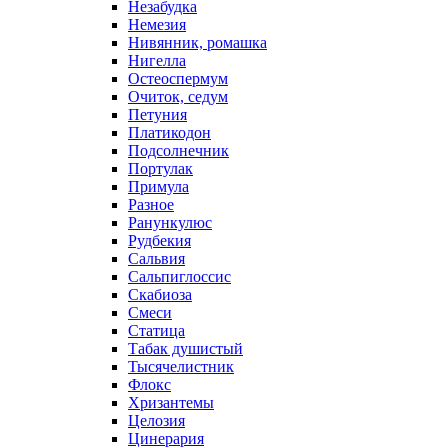
Незабудка
Немезия
Нивянник, ромашка
Нигелла
Остеоспермум
Очиток, седум
Петуния
Платикодон
Подсолнечник
Портулак
Примула
Разное
Ранункулюс
Рудбекия
Сальвия
Сальпиглоссис
Скабиоза
Смеси
Статица
Табак душистый
Тысячелистник
Флокс
Хризантемы
Целозия
Цинерария