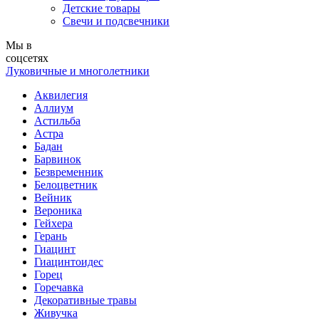
Детские товары
Свечи и подсвечники
Мы в
соцсетях
Луковичные и многолетники
Аквилегия
Аллиум
Астильба
Астра
Бадан
Барвинок
Безвременник
Белоцветник
Вейник
Вероника
Гейхера
Герань
Гиацинт
Гиацинтоидес
Горец
Горечавка
Декоративные травы
Живучка