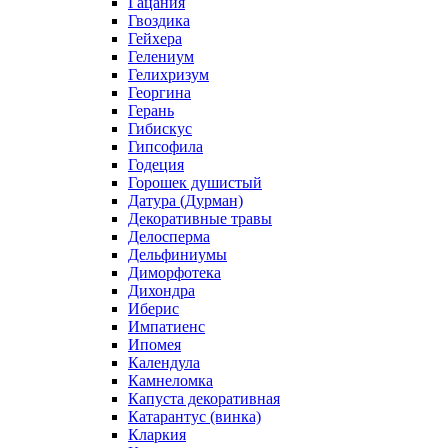
Гацания
Гвоздика
Гейхера
Гелениум
Гелихризум
Георгина
Герань
Гибискус
Гипсофила
Годеция
Горошек душистый
Датура (Дурман)
Декоративные травы
Делосперма
Дельфиниумы
Диморфотека
Дихондра
Иберис
Импатиенс
Ипомея
Календула
Камнеломка
Капуста декоративная
Катарантус (винка)
Кларкия