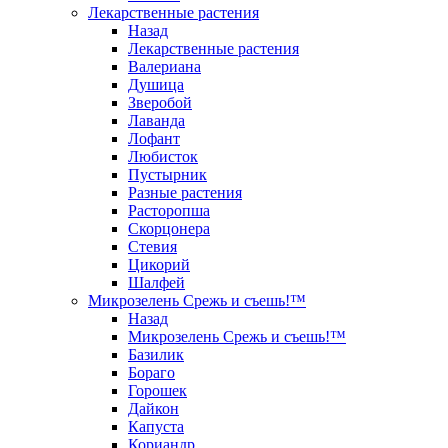
Лекарственные растения
Назад
Лекарственные растения
Валериана
Душица
Зверобой
Лаванда
Лофант
Любисток
Пустырник
Разные растения
Расторопша
Скорцонера
Стевия
Цикорий
Шалфей
Микрозелень Срежь и съешь!™
Назад
Микрозелень Срежь и съешь!™
Базилик
Бораго
Горошек
Дайкон
Капуста
Кориандр