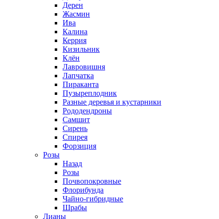
Дерен
Жасмин
Ива
Калина
Керрия
Кизильник
Клён
Лавровишня
Лапчатка
Пираканта
Пузыреплодник
Разные деревья и кустарники
Рододендроны
Самшит
Сирень
Спирея
Форзиция
Розы
Назад
Розы
Почвопокровные
Флорибунда
Чайно-гибридные
Шрабы
Лианы