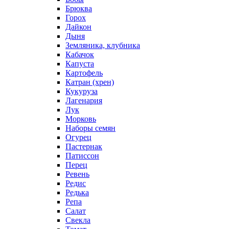
Брюква
Горох
Дайкон
Дыня
Земляника, клубника
Кабачок
Капуста
Картофель
Катран (хрен)
Кукуруза
Лагенария
Лук
Морковь
Наборы семян
Огурец
Пастернак
Патиссон
Перец
Ревень
Редис
Редька
Репа
Салат
Свекла