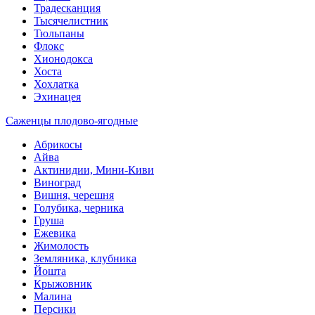
Традесканция
Тысячелистник
Тюльпаны
Флокс
Хионодокса
Хоста
Хохлатка
Эхинацея
Саженцы плодово-ягодные
Абрикосы
Айва
Актинидии, Мини-Киви
Виноград
Вишня, черешня
Голубика, черника
Груша
Ежевика
Жимолость
Земляника, клубника
Йошта
Крыжовник
Малина
Персики