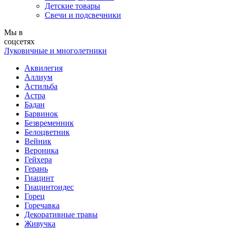
Детские товары
Свечи и подсвечники
Мы в
соцсетях
Луковичные и многолетники
Аквилегия
Аллиум
Астильба
Астра
Бадан
Барвинок
Безвременник
Белоцветник
Вейник
Вероника
Гейхера
Герань
Гиацинт
Гиацинтоидес
Горец
Горечавка
Декоративные травы
Живучка