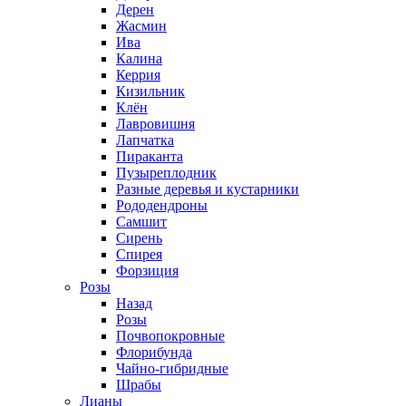
Дерен
Жасмин
Ива
Калина
Керрия
Кизильник
Клён
Лавровишня
Лапчатка
Пираканта
Пузыреплодник
Разные деревья и кустарники
Рододендроны
Самшит
Сирень
Спирея
Форзиция
Розы
Назад
Розы
Почвопокровные
Флорибунда
Чайно-гибридные
Шрабы
Лианы