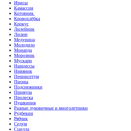
Ирисы
Камассия
Котовник
Кровохлёбка
Крокус
Лилейник
Лилии
Медуница
Молодило
Монарда
Морозник
Мускари
Нарциссы
Нивяник
Пеннисетум
Пионы
Подснежники
Примула
Пролеска
Пушкиния
Разные луковичные и многолетники
Рудбекии
Рябчик
Седум
Сцилла