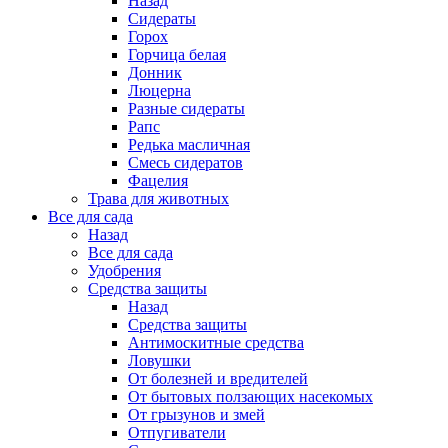
Назад
Сидераты
Горох
Горчица белая
Донник
Люцерна
Разные сидераты
Рапс
Редька масличная
Смесь сидератов
Фацелия
Трава для животных
Все для сада
Назад
Все для сада
Удобрения
Средства защиты
Назад
Средства защиты
Антимоскитные средства
Ловушки
От болезней и вредителей
От бытовых ползающих насекомых
От грызунов и змей
Отпугиватели