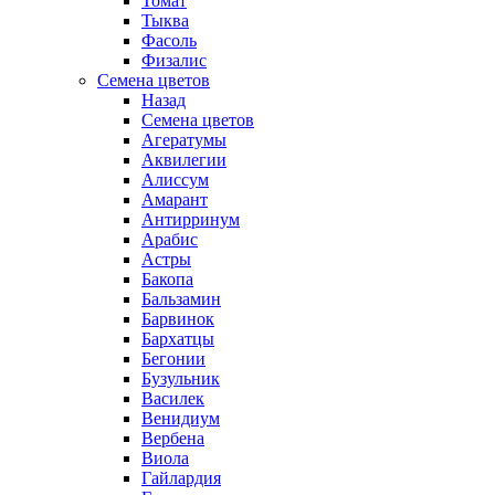
Томат
Тыква
Фасоль
Физалис
Семена цветов
Назад
Семена цветов
Агератумы
Аквилегии
Алиссум
Амарант
Антирринум
Арабис
Астры
Бакопа
Бальзамин
Барвинок
Бархатцы
Бегонии
Бузульник
Василек
Венидиум
Вербена
Виола
Гайлардия