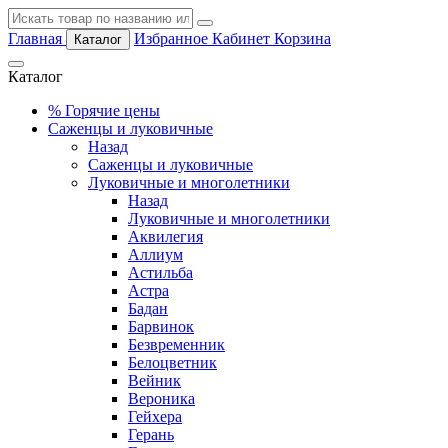
Главная
Избранное
Кабинет
Корзина
Каталог
Каталог
%
Горячие цены
Саженцы и луковичные
Назад
Саженцы и луковичные
Луковичные и многолетники
Назад
Луковичные и многолетники
Аквилегия
Аллиум
Астильба
Астра
Бадан
Барвинок
Безвременник
Белоцветник
Вейник
Вероника
Гейхера
Герань