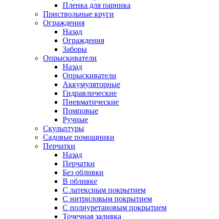
Пленка для парника
Приствольные круги
Ограждения
Назад
Ограждения
Заборы
Опрыскиватели
Назад
Опрыскиватели
Аккумуляторные
Гидравлические
Пневматические
Помповые
Ручные
Скульптуры
Садовые помощники
Перчатки
Назад
Перчатки
Без обливки
В обливке
С латексным покрытием
С нитриловым покрытием
С полиуретановым покрытием
Точечная заливка