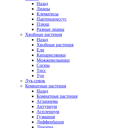
Назад
Лианы
Клематисы
Партеноциссус
Плющ
Разные лианы
Хвойные растения
Назад
Хвойные растения
Ели
Кипарисовики
Можжевельники
Сосны
Тисс
Туи
Лук-севок
Комнатные растения
Назад
Комнатные растения
Аглаонема
Антуриум
Асплениум
Гузмания
Диффенбахия
Драцена