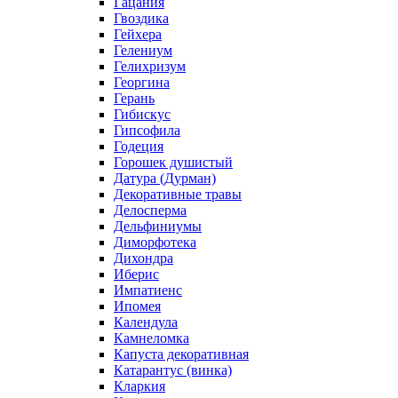
Гацания
Гвоздика
Гейхера
Гелениум
Гелихризум
Георгина
Герань
Гибискус
Гипсофила
Годеция
Горошек душистый
Датура (Дурман)
Декоративные травы
Делосперма
Дельфиниумы
Диморфотека
Дихондра
Иберис
Импатиенс
Ипомея
Календула
Камнеломка
Капуста декоративная
Катарантус (винка)
Кларкия