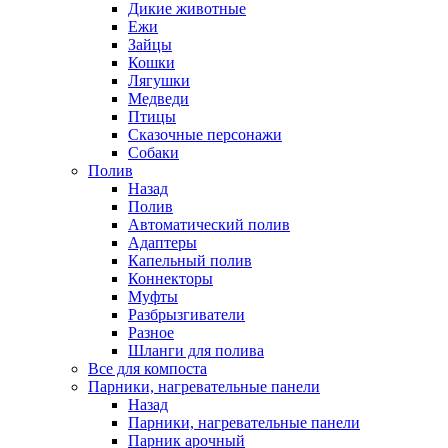
Дикие животные
Ежи
Зайцы
Кошки
Лягушки
Медведи
Птицы
Сказочные персонажи
Собаки
Полив
Назад
Полив
Автоматический полив
Адаптеры
Капельный полив
Коннекторы
Муфты
Разбрызгиватели
Разное
Шланги для полива
Все для компоста
Парники, нагревательные панели
Назад
Парники, нагревательные панели
Парник арочный