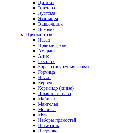
Цинния
Энотера
Эустома
Эхинацея
Эшшольция
Ясколка
Пряные травы
Назад
Пряные травы
Амарант
Анис
Базилик
Бораго (огуречная трава)
Горчица
Иссоп
Кервель
Кориандр (кинза)
Лимонная трава
Майоран
Мангольд
Мелисса
Мята
Наборы пряностей
Пажитник
Петрушка