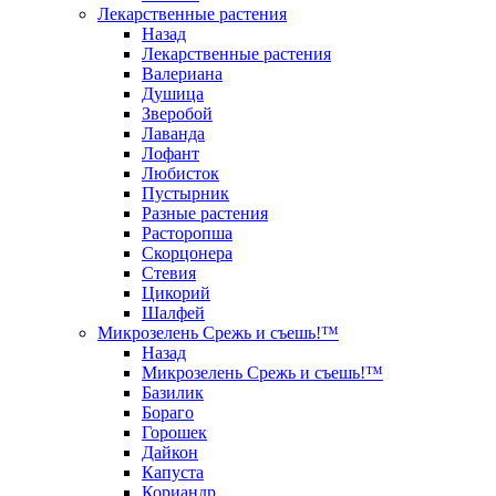
Лекарственные растения
Назад
Лекарственные растения
Валериана
Душица
Зверобой
Лаванда
Лофант
Любисток
Пустырник
Разные растения
Расторопша
Скорцонера
Стевия
Цикорий
Шалфей
Микрозелень Срежь и съешь!™
Назад
Микрозелень Срежь и съешь!™
Базилик
Бораго
Горошек
Дайкон
Капуста
Кориандр