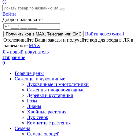
%
Войти
Добро пожаловать!
Войти через e-mail
Получить код в MAX, Telegram или СМС
Отслеживайте Ваши заказы и получайте код для входа в ЛК в
нашем боте
MAX
Я - новый покупатель
Избранное
0
Горячие цены
Саженцы и луковичные
Луковичные и многолетники
Саженцы плодово-ягодные
Деревья и кустарники
Розы
Лианы
Хвойные растения
Лук-севок
Комнатные растения
Семена
Семена овощей