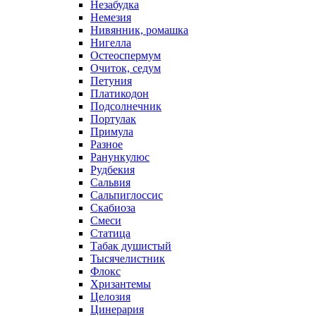
Незабудка
Немезия
Нивянник, ромашка
Нигелла
Остеоспермум
Очиток, седум
Петуния
Платикодон
Подсолнечник
Портулак
Примула
Разное
Ранункулюс
Рудбекия
Сальвия
Сальпиглоссис
Скабиоза
Смеси
Статица
Табак душистый
Тысячелистник
Флокс
Хризантемы
Целозия
Цинерария