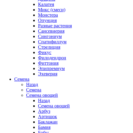
Калатея
Микс (смеси)
Монстера
Опунция
Разные растения
Сансевиерия
Сингониум
Спатифиллум
Стрелиция
Фикус
Филодендрон
Фиттония
Эпипремнум
Эхеверия
Семена
Назад
Семена
Семена овощей
Назад
Семена овощей
Арбуз
Артишок
Баклажан
Бамия
Бобы