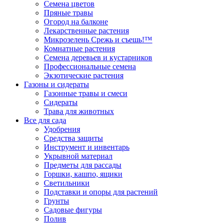
Семена цветов
Пряные травы
Огород на балконе
Лекарственные растения
Микрозелень Срежь и съешь!™
Комнатные растения
Семена деревьев и кустарников
Профессиональные семена
Экзотические растения
Газоны и сидераты
Газонные травы и смеси
Сидераты
Трава для животных
Все для сада
Удобрения
Средства защиты
Инструмент и инвентарь
Укрывной материал
Предметы для рассады
Горшки, кашпо, ящики
Светильники
Подставки и опоры для растений
Грунты
Садовые фигуры
Полив