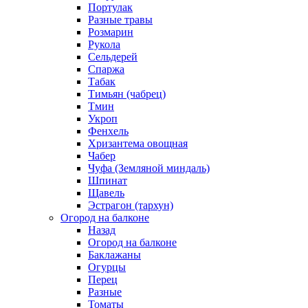
Портулак
Разные травы
Розмарин
Рукола
Сельдерей
Спаржа
Табак
Тимьян (чабрец)
Тмин
Укроп
Фенхель
Хризантема овощная
Чабер
Чуфа (Земляной миндаль)
Шпинат
Щавель
Эстрагон (тархун)
Огород на балконе
Назад
Огород на балконе
Баклажаны
Огурцы
Перец
Разные
Томаты