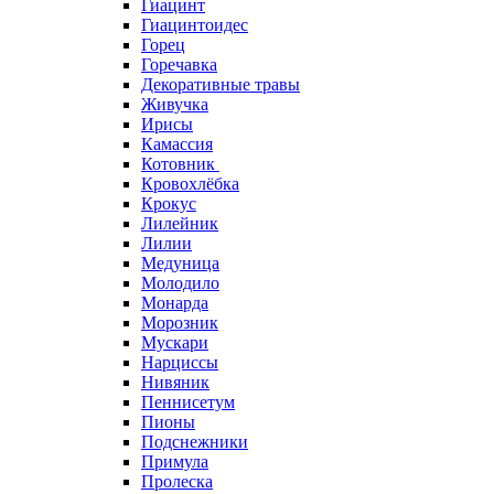
Гиацинт
Гиацинтоидес
Горец
Горечавка
Декоративные травы
Живучка
Ирисы
Камассия
Котовник
Кровохлёбка
Крокус
Лилейник
Лилии
Медуница
Молодило
Монарда
Морозник
Мускари
Нарциссы
Нивяник
Пеннисетум
Пионы
Подснежники
Примула
Пролеска