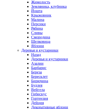
Жимолость
Земляника, клубника
Йошта
Крыжовник
Малина
Персики
Рябина
Сливы
Смородина
Шелковица
Яблони
Деревья и кустарники
Назад
Деревья и кустарники
Азалии
Барбарис
Береза
Бересклет
Бирючина
Будлея
Вейгела
Гибискус
Гортензия
Дейция
Декоративные яблони