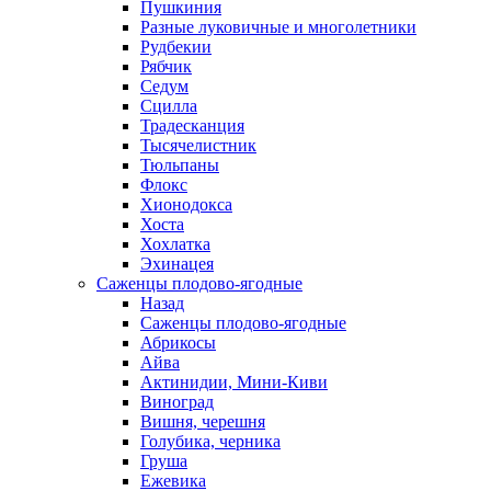
Пушкиния
Разные луковичные и многолетники
Рудбекии
Рябчик
Седум
Сцилла
Традесканция
Тысячелистник
Тюльпаны
Флокс
Хионодокса
Хоста
Хохлатка
Эхинацея
Саженцы плодово-ягодные
Назад
Саженцы плодово-ягодные
Абрикосы
Айва
Актинидии, Мини-Киви
Виноград
Вишня, черешня
Голубика, черника
Груша
Ежевика