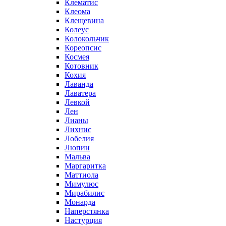
Клематис
Клеома
Клещевина
Колеус
Колокольчик
Кореопсис
Космея
Котовник
Кохия
Лаванда
Лаватера
Левкой
Лен
Лианы
Лихнис
Лобелия
Люпин
Мальва
Маргаритка
Маттиола
Мимулюс
Мирабилис
Монарда
Наперстянка
Настурция