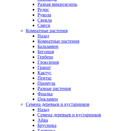
Разная микрозелень
Редис
Рукола
Свекла
Смеси
Комнатные растения
Назад
Комнатные растения
Бальзамин
Бегония
Гербера
Глоксиния
Гранат
Кактус
Пентас
Примула
Разные растения
Фиалка
Цикламен
Семена деревьев и кустарников
Назад
Семена деревьев и кустарников
Айва
Брусника
Ежевика