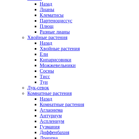
Назад
Лианы
Клематисы
Партеноциссус
Плющ
Разные лианы
Хвойные растения
Назад
Хвойные растения
Ели
Кипарисовики
Можжевельники
Сосны
Тисс
Туи
Лук-севок
Комнатные растения
Назад
Комнатные растения
Аглаонема
Антуриум
Асплениум
Гузмания
Диффенбахия
Драцена