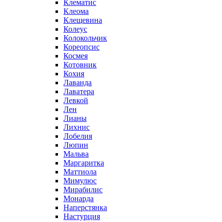
Клематис
Клеома
Клещевина
Колеус
Колокольчик
Кореопсис
Космея
Котовник
Кохия
Лаванда
Лаватера
Левкой
Лен
Лианы
Лихнис
Лобелия
Люпин
Мальва
Маргаритка
Маттиола
Мимулюс
Мирабилис
Монарда
Наперстянка
Настурция