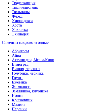
Традесканция
Тысячелистник
Тюльпаны
Флокс
Хионодокса
Хоста
Хохлатка
Эхинацея
Саженцы плодово-ягодные
Абрикосы
Айва
Актинидии, Мини-Киви
Виноград
Вишня, черешня
Голубика, черника
Груша
Ежевика
Жимолость
Земляника, клубника
Йошта
Крыжовник
Малина
Персики