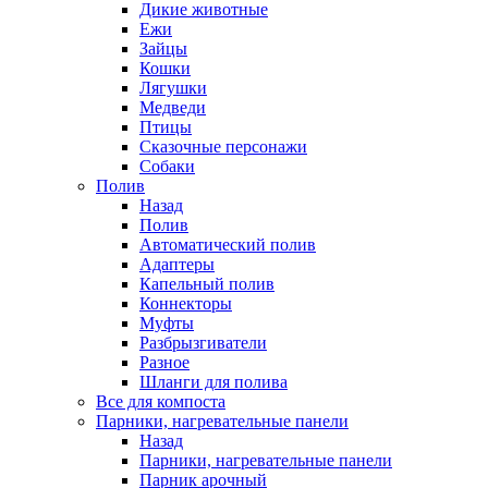
Дикие животные
Ежи
Зайцы
Кошки
Лягушки
Медведи
Птицы
Сказочные персонажи
Собаки
Полив
Назад
Полив
Автоматический полив
Адаптеры
Капельный полив
Коннекторы
Муфты
Разбрызгиватели
Разное
Шланги для полива
Все для компоста
Парники, нагревательные панели
Назад
Парники, нагревательные панели
Парник арочный