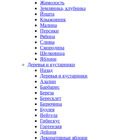
Жимолость
Земляника, клубника
Йошта
Крыжовник
Малина
Персики
Рябина
Сливы
Смородина
Шелковица
Яблони
Деревья и кустарники
Назад
Деревья и кустарники
Азалии
Барбарис
Береза
Бересклет
Бирючина
Будлея
Вейгела
Гибискус
Гортензия
Дейция
Декоративные яблони