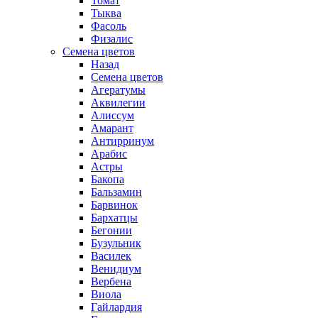
Томат
Тыква
Фасоль
Физалис
Семена цветов
Назад
Семена цветов
Агератумы
Аквилегии
Алиссум
Амарант
Антирринум
Арабис
Астры
Бакопа
Бальзамин
Барвинок
Бархатцы
Бегонии
Бузульник
Василек
Венидиум
Вербена
Виола
Гайлардия