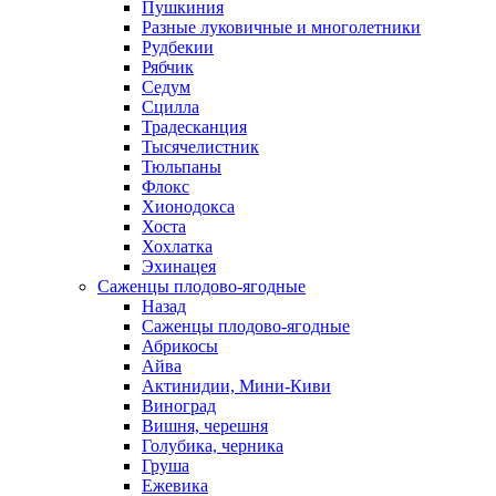
Пушкиния
Разные луковичные и многолетники
Рудбекии
Рябчик
Седум
Сцилла
Традесканция
Тысячелистник
Тюльпаны
Флокс
Хионодокса
Хоста
Хохлатка
Эхинацея
Саженцы плодово-ягодные
Назад
Саженцы плодово-ягодные
Абрикосы
Айва
Актинидии, Мини-Киви
Виноград
Вишня, черешня
Голубика, черника
Груша
Ежевика