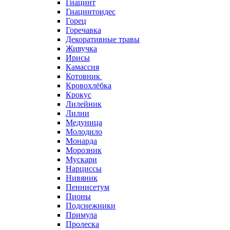
Гиацинт
Гиацинтоидес
Горец
Горечавка
Декоративные травы
Живучка
Ирисы
Камассия
Котовник
Кровохлёбка
Крокус
Лилейник
Лилии
Медуница
Молодило
Монарда
Морозник
Мускари
Нарциссы
Нивяник
Пеннисетум
Пионы
Подснежники
Примула
Пролеска