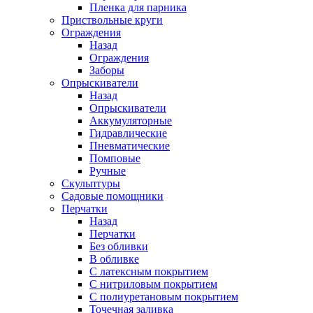
Пленка для парника
Приствольные круги
Ограждения
Назад
Ограждения
Заборы
Опрыскиватели
Назад
Опрыскиватели
Аккумуляторные
Гидравлические
Пневматические
Помповые
Ручные
Скульптуры
Садовые помощники
Перчатки
Назад
Перчатки
Без обливки
В обливке
С латексным покрытием
С нитриловым покрытием
С полиуретановым покрытием
Точечная заливка