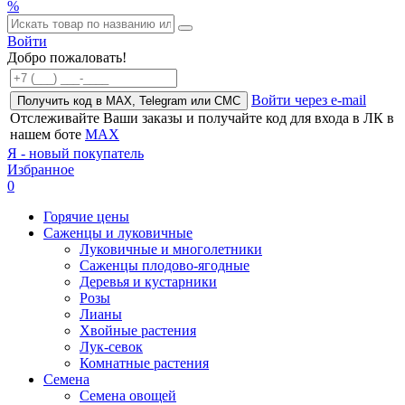
%
Войти
Добро пожаловать!
Войти через e-mail
Получить код в MAX, Telegram или СМС
Отслеживайте Ваши заказы и получайте код для входа в ЛК в
нашем боте
MAX
Я - новый покупатель
Избранное
0
Горячие цены
Саженцы и луковичные
Луковичные и многолетники
Саженцы плодово-ягодные
Деревья и кустарники
Розы
Лианы
Хвойные растения
Лук-севок
Комнатные растения
Семена
Семена овощей