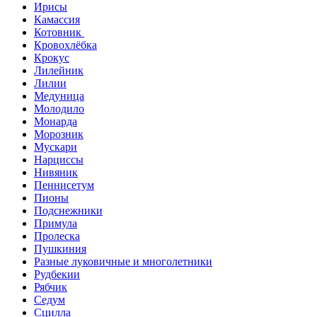
Ирисы
Камассия
Котовник
Кровохлёбка
Крокус
Лилейник
Лилии
Медуница
Молодило
Монарда
Морозник
Мускари
Нарциссы
Нивяник
Пеннисетум
Пионы
Подснежники
Примула
Пролеска
Пушкиния
Разные луковичные и многолетники
Рудбекии
Рябчик
Седум
Сцилла