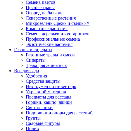
Семена цветов
Пряные травы
Огород на балконе
Лекарственные растения
Микрозелень Срежь и съешь!™
Комнатные растения
Семена деревьев и кустарников
Профессиональные семена
Экзотические растения
Газоны и сидераты
Газонные травы и смеси
Сидераты
Трава для животных
Все для сада
Удобрения
Средства защиты
Инструмент и инвентарь
Укрывной материал
Предметы для рассады
Горшки, кашпо, ящики
Светильники
Подставки и опоры для растений
Грунты
Садовые фигуры
Полив