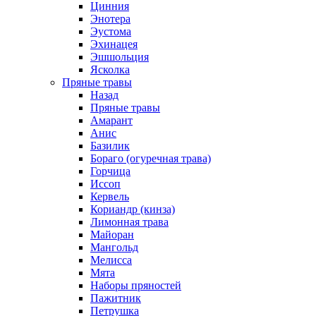
Цинния
Энотера
Эустома
Эхинацея
Эшшольция
Ясколка
Пряные травы
Назад
Пряные травы
Амарант
Анис
Базилик
Бораго (огуречная трава)
Горчица
Иссоп
Кервель
Кориандр (кинза)
Лимонная трава
Майоран
Мангольд
Мелисса
Мята
Наборы пряностей
Пажитник
Петрушка