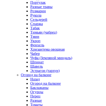
Портулак
Разные травы
Розмарин
Рукола
Сельдерей
Спаржа
Табак
Тимьян (чабрец)
Тмин
Укроп
Фенхель
Хризантема овощная
Чабер
Чуфа (Земляной миндаль)
Шпинат
Щавель
Эстрагон (тархун)
Огород на балконе
Назад
Огород на балконе
Баклажаны
Огурцы
Перец
Разные
Томаты