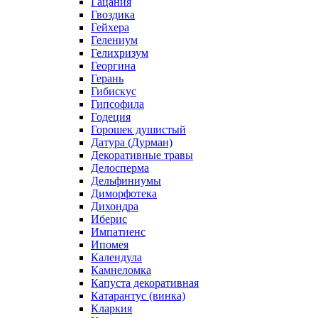
Гацания
Гвоздика
Гейхера
Гелениум
Гелихризум
Георгина
Герань
Гибискус
Гипсофила
Годеция
Горошек душистый
Датура (Дурман)
Декоративные травы
Делосперма
Дельфиниумы
Диморфотека
Дихондра
Иберис
Импатиенс
Ипомея
Календула
Камнеломка
Капуста декоративная
Катарантус (винка)
Кларкия