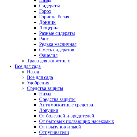
Назад
Сидераты
Горох
Горчица белая
Донник
Люцерна
Разные сидераты
Рапс
Редька масличная
Смесь сидератов
Фацелия
Трава для животных
Все для сада
Назад
Все для сада
Удобрения
Средства защиты
Назад
Средства защиты
Антимоскитные средства
Ловушки
От болезней и вредителей
От бытовых ползающих насекомых
От грызунов и змей
Отпугиватели