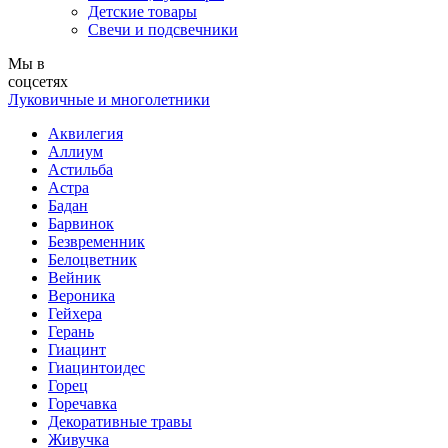
Детские товары
Свечи и подсвечники
Мы в
соцсетях
Луковичные и многолетники
Аквилегия
Аллиум
Астильба
Астра
Бадан
Барвинок
Безвременник
Белоцветник
Вейник
Вероника
Гейхера
Герань
Гиацинт
Гиацинтоидес
Горец
Горечавка
Декоративные травы
Живучка