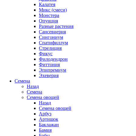
Калатея
Микс (смеси)
Монстера
Опунция
Разные растения
Сансевиерия
Сингониум
Спатифиллум
Стрелиция
Фикус
Филодендрон
Фиттония
Эпипремнум
Эхеверия
Семена
Назад
Семена
Семена овощей
Назад
Семена овощей
Арбуз
Артишок
Баклажан
Бамия
Бобы