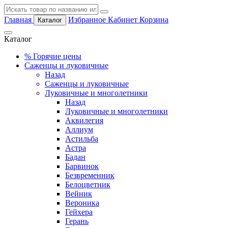
Главная
Избранное
Кабинет
Корзина
Каталог
Каталог
%
Горячие цены
Саженцы и луковичные
Назад
Саженцы и луковичные
Луковичные и многолетники
Назад
Луковичные и многолетники
Аквилегия
Аллиум
Астильба
Астра
Бадан
Барвинок
Безвременник
Белоцветник
Вейник
Вероника
Гейхера
Герань