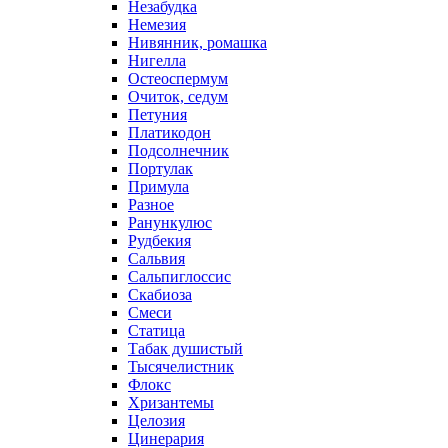
Незабудка
Немезия
Нивянник, ромашка
Нигелла
Остеоспермум
Очиток, седум
Петуния
Платикодон
Подсолнечник
Портулак
Примула
Разное
Ранункулюс
Рудбекия
Сальвия
Сальпиглоссис
Скабиоза
Смеси
Статица
Табак душистый
Тысячелистник
Флокс
Хризантемы
Целозия
Цинерария