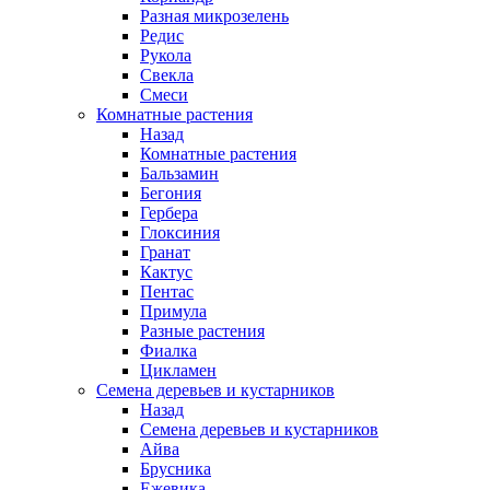
Разная микрозелень
Редис
Рукола
Свекла
Смеси
Комнатные растения
Назад
Комнатные растения
Бальзамин
Бегония
Гербера
Глоксиния
Гранат
Кактус
Пентас
Примула
Разные растения
Фиалка
Цикламен
Семена деревьев и кустарников
Назад
Семена деревьев и кустарников
Айва
Брусника
Ежевика