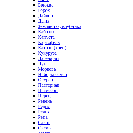
Брюква
Горох
Дайкон
Дыня
Земляника, клубника
Кабачок
Капуста
Картофель
Катран (хрен)
Кукуруза
Лагенария
Лук
Морковь
Наборы семян
Огурец
Пастернак
Патиссон
Перец
Ревень
Редис
Редька
Репа
Салат
Свекла