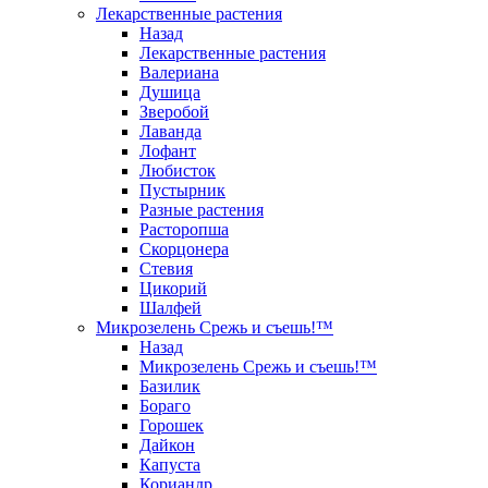
Лекарственные растения
Назад
Лекарственные растения
Валериана
Душица
Зверобой
Лаванда
Лофант
Любисток
Пустырник
Разные растения
Расторопша
Скорцонера
Стевия
Цикорий
Шалфей
Микрозелень Срежь и съешь!™
Назад
Микрозелень Срежь и съешь!™
Базилик
Бораго
Горошек
Дайкон
Капуста
Кориандр