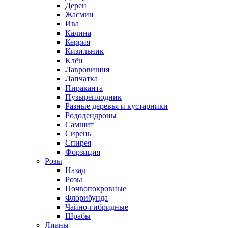
Дерен
Жасмин
Ива
Калина
Керрия
Кизильник
Клён
Лавровишня
Лапчатка
Пираканта
Пузыреплодник
Разные деревья и кустарники
Рододендроны
Самшит
Сирень
Спирея
Форзиция
Розы
Назад
Розы
Почвопокровные
Флорибунда
Чайно-гибридные
Шрабы
Лианы