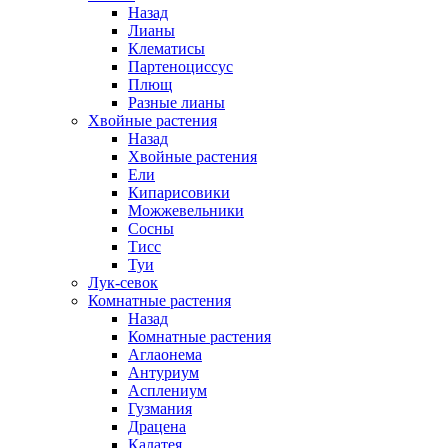
Назад
Лианы
Клематисы
Партеноциссус
Плющ
Разные лианы
Хвойные растения
Назад
Хвойные растения
Ели
Кипарисовики
Можжевельники
Сосны
Тисс
Туи
Лук-севок
Комнатные растения
Назад
Комнатные растения
Аглаонема
Антуриум
Асплениум
Гузмания
Драцена
Калатея