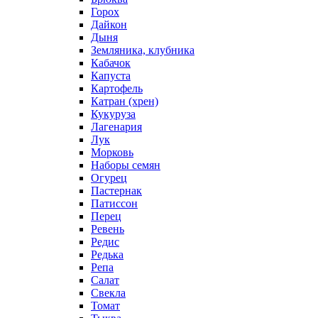
Горох
Дайкон
Дыня
Земляника, клубника
Кабачок
Капуста
Картофель
Катран (хрен)
Кукуруза
Лагенария
Лук
Морковь
Наборы семян
Огурец
Пастернак
Патиссон
Перец
Ревень
Редис
Редька
Репа
Салат
Свекла
Томат