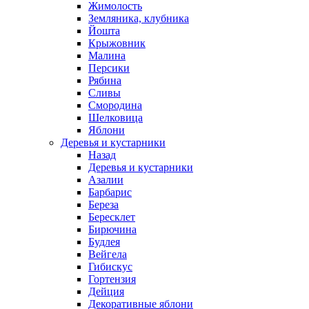
Жимолость
Земляника, клубника
Йошта
Крыжовник
Малина
Персики
Рябина
Сливы
Смородина
Шелковица
Яблони
Деревья и кустарники
Назад
Деревья и кустарники
Азалии
Барбарис
Береза
Бересклет
Бирючина
Будлея
Вейгела
Гибискус
Гортензия
Дейция
Декоративные яблони