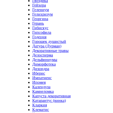
Гвоздика
Гейхера
Гелениум
Гелихризум
Георгина
Герань
Гибискус
Гипсофила
Годеция
Горошек душистый
Датура (Дурман)
Декоративные травы
Делосперма
Дельфиниумы
Диморфотека
Дихондра
Иберис
Импатиенс
Ипомея
Календула
Камнеломка
Капуста декоративная
Катарантус (винка)
Кларкия
Клематис