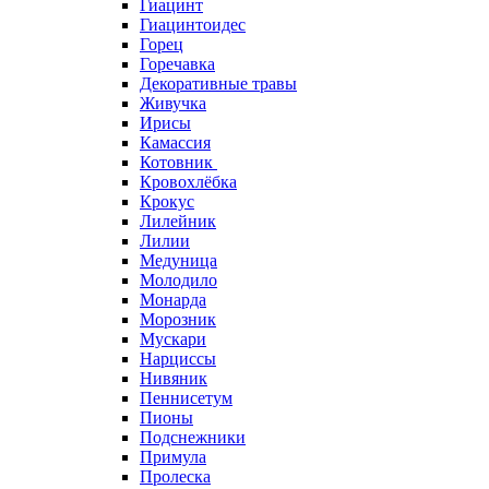
Гиацинт
Гиацинтоидес
Горец
Горечавка
Декоративные травы
Живучка
Ирисы
Камассия
Котовник
Кровохлёбка
Крокус
Лилейник
Лилии
Медуница
Молодило
Монарда
Морозник
Мускари
Нарциссы
Нивяник
Пеннисетум
Пионы
Подснежники
Примула
Пролеска