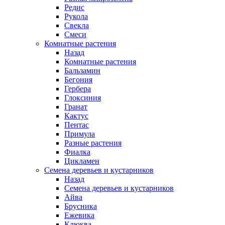
Редис
Рукола
Свекла
Смеси
Комнатные растения
Назад
Комнатные растения
Бальзамин
Бегония
Гербера
Глоксиния
Гранат
Кактус
Пентас
Примула
Разные растения
Фиалка
Цикламен
Семена деревьев и кустарников
Назад
Семена деревьев и кустарников
Айва
Брусника
Ежевика
Клюква