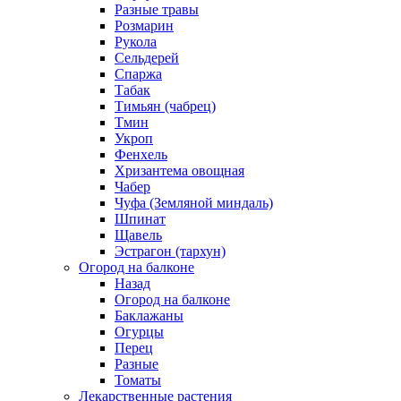
Разные травы
Розмарин
Рукола
Сельдерей
Спаржа
Табак
Тимьян (чабрец)
Тмин
Укроп
Фенхель
Хризантема овощная
Чабер
Чуфа (Земляной миндаль)
Шпинат
Щавель
Эстрагон (тархун)
Огород на балконе
Назад
Огород на балконе
Баклажаны
Огурцы
Перец
Разные
Томаты
Лекарственные растения