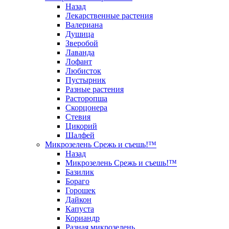
Назад
Лекарственные растения
Валериана
Душица
Зверобой
Лаванда
Лофант
Любисток
Пустырник
Разные растения
Расторопша
Скорцонера
Стевия
Цикорий
Шалфей
Микрозелень Срежь и съешь!™
Назад
Микрозелень Срежь и съешь!™
Базилик
Бораго
Горошек
Дайкон
Капуста
Кориандр
Разная микрозелень