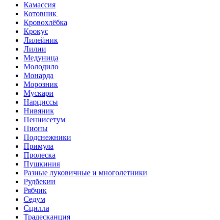
Камассия
Котовник
Кровохлёбка
Крокус
Лилейник
Лилии
Медуница
Молодило
Монарда
Морозник
Мускари
Нарциссы
Нивяник
Пеннисетум
Пионы
Подснежники
Примула
Пролеска
Пушкиния
Разные луковичные и многолетники
Рудбекии
Рябчик
Седум
Сцилла
Традесканция