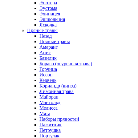
Энотера
Эустома
Эхинацея
Эшшольция
Ясколка
Пряные травы
Назад
Пряные травы
Амарант
Анис
Базилик
Бораго (огуречная трава)
Горчица
Иссоп
Кервель
Кориандр (кинза)
Лимонная трава
Майоран
Мангольд
Мелисса
Мята
Наборы пряностей
Пажитник
Петрушка
Портулак