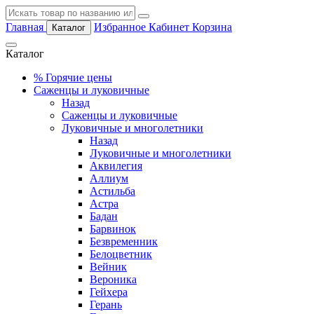
Главная
Избранное
Кабинет
Корзина
Каталог
Каталог
%
Горячие цены
Саженцы и луковичные
Назад
Саженцы и луковичные
Луковичные и многолетники
Назад
Луковичные и многолетники
Аквилегия
Аллиум
Астильба
Астра
Бадан
Барвинок
Безвременник
Белоцветник
Вейник
Вероника
Гейхера
Герань