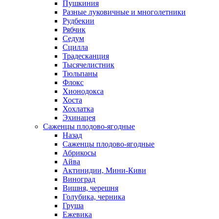
Пушкиния
Разные луковичные и многолетники
Рудбекии
Рябчик
Седум
Сцилла
Традесканция
Тысячелистник
Тюльпаны
Флокс
Хионодокса
Хоста
Хохлатка
Эхинацея
Саженцы плодово-ягодные
Назад
Саженцы плодово-ягодные
Абрикосы
Айва
Актинидии, Мини-Киви
Виноград
Вишня, черешня
Голубика, черника
Груша
Ежевика