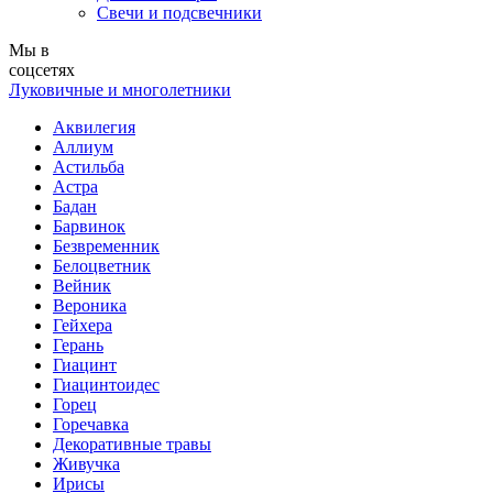
Свечи и подсвечники
Мы в
соцсетях
Луковичные и многолетники
Аквилегия
Аллиум
Астильба
Астра
Бадан
Барвинок
Безвременник
Белоцветник
Вейник
Вероника
Гейхера
Герань
Гиацинт
Гиацинтоидес
Горец
Горечавка
Декоративные травы
Живучка
Ирисы