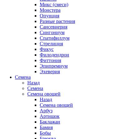
Микс (смеси)
Монстера
Опунция
Разные растения
Сансевиерия
Сингониум
Спатифиллум
Стрелиция
Фикус
Филодендрон
Фиттония
Эпипремнум
Эхеверия
Семена
Назад
Семена
Семена овощей
Назад
Семена овощей
Арбуз
Артишок
Баклажан
Бамия
Бобы
Брюква