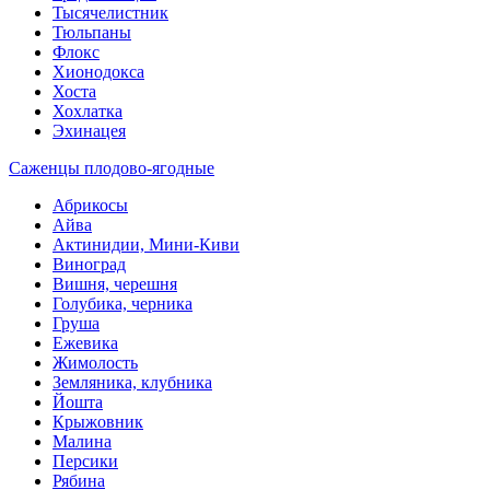
Тысячелистник
Тюльпаны
Флокс
Хионодокса
Хоста
Хохлатка
Эхинацея
Саженцы плодово-ягодные
Абрикосы
Айва
Актинидии, Мини-Киви
Виноград
Вишня, черешня
Голубика, черника
Груша
Ежевика
Жимолость
Земляника, клубника
Йошта
Крыжовник
Малина
Персики
Рябина