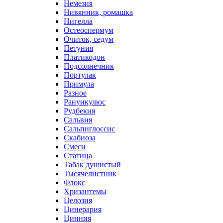
Немезия
Нивянник, ромашка
Нигелла
Остеоспермум
Очиток, седум
Петуния
Платикодон
Подсолнечник
Портулак
Примула
Разное
Ранункулюс
Рудбекия
Сальвия
Сальпиглоссис
Скабиоза
Смеси
Статица
Табак душистый
Тысячелистник
Флокс
Хризантемы
Целозия
Цинерария
Цинния