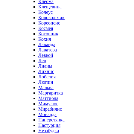
Клеома
Клещевина
Колеус
Колокольчик
Кореопсис
Космея
Котовник
Кохия
Лаванда
Лаватера
Левкой
Лен
Лианы
Лихнис
Лобелия
Люпин
Мальва
Маргаритка
Маттиола
Мимулюс
Мирабилис
Монарда
Наперстянка
Настурция
Незабудка