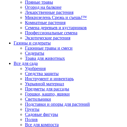
Пряные травы
Огород на балконе
Лекарственные растения
Микрозелень Срежь и съешь!™
Комнатные растения
Семена деревьев и кустарников
Профессиональные семена
Экзотические растения
Газоны и сидераты
Газонные травы и смеси
Сидераты
Трава для животных
Все для сада
Удобрения
Средства защиты
Инструмент и инвентарь
Укрывной материал
Предметы для рассады
Горшки, кашпо, ящики
Светильники
Подставки и опоры для растений
Грунты
Садовые фигуры
Полив
Все для компоста