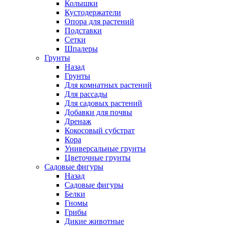
Колышки
Кустодержатели
Опора для растений
Подставки
Сетки
Шпалеры
Грунты
Назад
Грунты
Для комнатных растений
Для рассады
Для садовых растений
Добавки для почвы
Дренаж
Кокосовый субстрат
Кора
Универсальные грунты
Цветочные грунты
Садовые фигуры
Назад
Садовые фигуры
Белки
Гномы
Грибы
Дикие животные