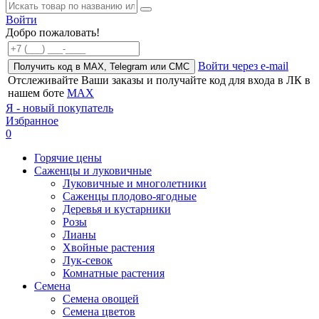
Войти
Добро пожаловать!
Войти через e-mail
Получить код в MAX, Telegram или СМС
Отслеживайте Ваши заказы и получайте код для входа в ЛК в
нашем боте
MAX
Я - новый покупатель
Избранное
0
Горячие цены
Саженцы и луковичные
Луковичные и многолетники
Саженцы плодово-ягодные
Деревья и кустарники
Розы
Лианы
Хвойные растения
Лук-севок
Комнатные растения
Семена
Семена овощей
Семена цветов