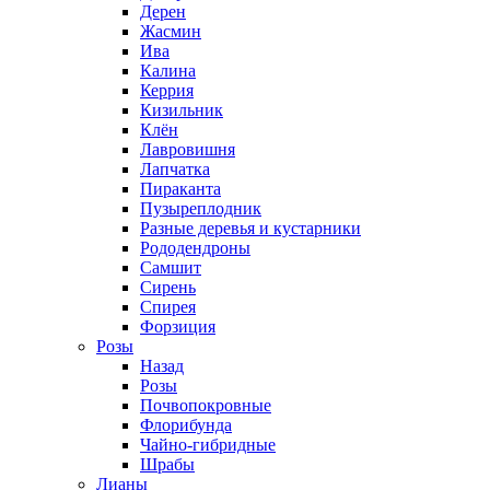
Дерен
Жасмин
Ива
Калина
Керрия
Кизильник
Клён
Лавровишня
Лапчатка
Пираканта
Пузыреплодник
Разные деревья и кустарники
Рододендроны
Самшит
Сирень
Спирея
Форзиция
Розы
Назад
Розы
Почвопокровные
Флорибунда
Чайно-гибридные
Шрабы
Лианы