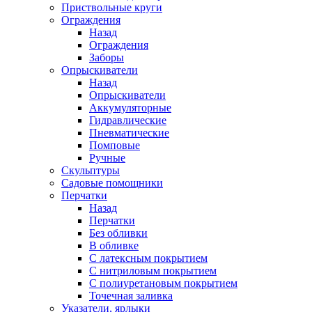
Приствольные круги
Ограждения
Назад
Ограждения
Заборы
Опрыскиватели
Назад
Опрыскиватели
Аккумуляторные
Гидравлические
Пневматические
Помповые
Ручные
Скульптуры
Садовые помощники
Перчатки
Назад
Перчатки
Без обливки
В обливке
С латексным покрытием
С нитриловым покрытием
С полиуретановым покрытием
Точечная заливка
Указатели, ярлыки