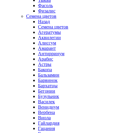
Тыква
Фасоль
Физалис
Семена цветов
Назад
Семена цветов
Агератумы
Аквилегии
Алиссум
Амарант
Антирринум
Арабис
Астры
Бакопа
Бальзамин
Барвинок
Бархатцы
Бегонии
Бузульник
Василек
Венидиум
Вербена
Виола
Гайлардия
Гацания