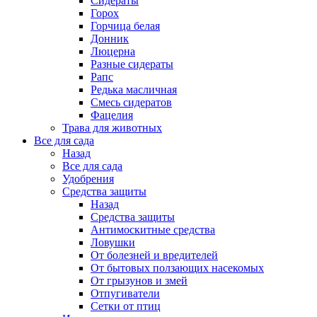
Сидераты
Горох
Горчица белая
Донник
Люцерна
Разные сидераты
Рапс
Редька масличная
Смесь сидератов
Фацелия
Трава для животных
Все для сада
Назад
Все для сада
Удобрения
Средства защиты
Назад
Средства защиты
Антимоскитные средства
Ловушки
От болезней и вредителей
От бытовых ползающих насекомых
От грызунов и змей
Отпугиватели
Сетки от птиц