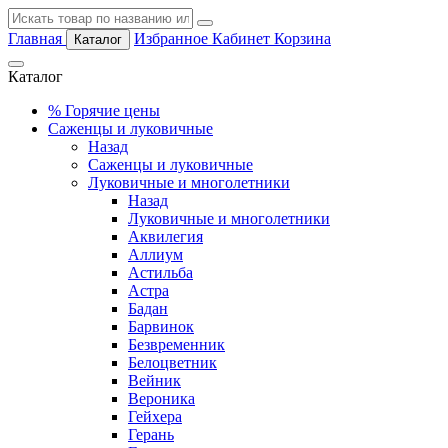
Главная
Избранное
Кабинет
Корзина
Каталог
Каталог
%
Горячие цены
Саженцы и луковичные
Назад
Саженцы и луковичные
Луковичные и многолетники
Назад
Луковичные и многолетники
Аквилегия
Аллиум
Астильба
Астра
Бадан
Барвинок
Безвременник
Белоцветник
Вейник
Вероника
Гейхера
Герань