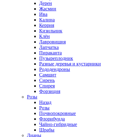
Дерен
Жасмин
Ива
Калина
Керрия
Кизильник
Клён
Лавровишня
Лапчатка
Пираканта
Пузыреплодник
Разные деревья и кустарники
Рододендроны
Самшит
Сирень
Спирея
Форзиция
Розы
Назад
Розы
Почвопокровные
Флорибунда
Чайно-гибридные
Шрабы
Лианы