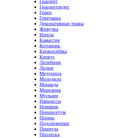
Гиацинт
Гиацинтоидес
Горец
Горечавка
Декоративные травы
Живучка
Ирисы
Камассия
Котовник
Кровохлёбка
Крокус
Лилейник
Лилии
Медуница
Молодило
Монарда
Морозник
Мускари
Нарциссы
Нивяник
Пеннисетум
Пионы
Подснежники
Примула
Пролеска