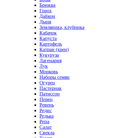
Брюква
Горох
Дайкон
Дыня
Земляника, клубника
Кабачок
Капуста
Картофель
Катран (хрен)
Кукуруза
Лагенария
Лук
Морковь
Наборы семян
Огурец
Пастернак
Патиссон
Перец
Ревень
Редис
Редька
Репа
Салат
Свекла