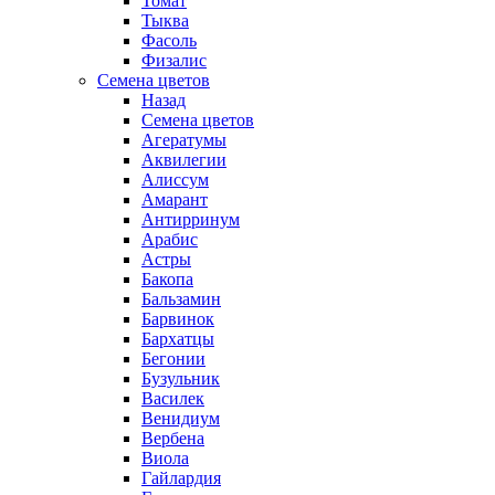
Томат
Тыква
Фасоль
Физалис
Семена цветов
Назад
Семена цветов
Агератумы
Аквилегии
Алиссум
Амарант
Антирринум
Арабис
Астры
Бакопа
Бальзамин
Барвинок
Бархатцы
Бегонии
Бузульник
Василек
Венидиум
Вербена
Виола
Гайлардия