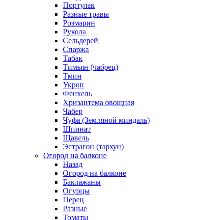
Портулак
Разные травы
Розмарин
Рукола
Сельдерей
Спаржа
Табак
Тимьян (чабрец)
Тмин
Укроп
Фенхель
Хризантема овощная
Чабер
Чуфа (Земляной миндаль)
Шпинат
Щавель
Эстрагон (тархун)
Огород на балконе
Назад
Огород на балконе
Баклажаны
Огурцы
Перец
Разные
Томаты