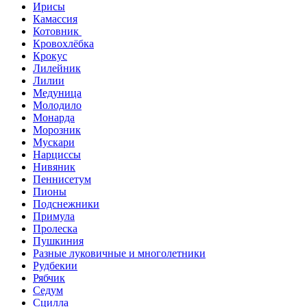
Ирисы
Камассия
Котовник
Кровохлёбка
Крокус
Лилейник
Лилии
Медуница
Молодило
Монарда
Морозник
Мускари
Нарциссы
Нивяник
Пеннисетум
Пионы
Подснежники
Примула
Пролеска
Пушкиния
Разные луковичные и многолетники
Рудбекии
Рябчик
Седум
Сцилла