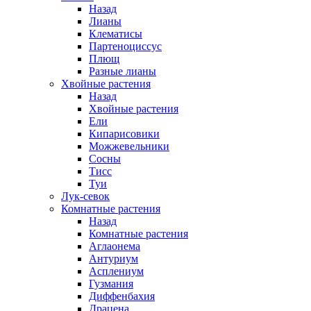
Назад
Лианы
Клематисы
Партеноциссус
Плющ
Разные лианы
Хвойные растения
Назад
Хвойные растения
Ели
Кипарисовики
Можжевельники
Сосны
Тисс
Туи
Лук-севок
Комнатные растения
Назад
Комнатные растения
Аглаонема
Антуриум
Асплениум
Гузмания
Диффенбахия
Драцена