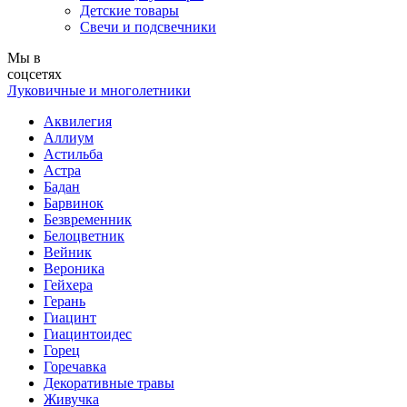
Детские товары
Свечи и подсвечники
Мы в
соцсетях
Луковичные и многолетники
Аквилегия
Аллиум
Астильба
Астра
Бадан
Барвинок
Безвременник
Белоцветник
Вейник
Вероника
Гейхера
Герань
Гиацинт
Гиацинтоидес
Горец
Горечавка
Декоративные травы
Живучка