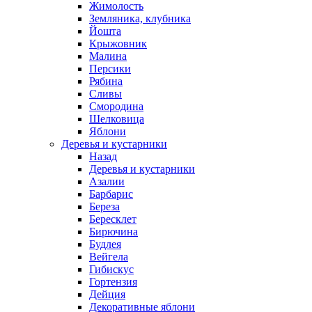
Жимолость
Земляника, клубника
Йошта
Крыжовник
Малина
Персики
Рябина
Сливы
Смородина
Шелковица
Яблони
Деревья и кустарники
Назад
Деревья и кустарники
Азалии
Барбарис
Береза
Бересклет
Бирючина
Будлея
Вейгела
Гибискус
Гортензия
Дейция
Декоративные яблони