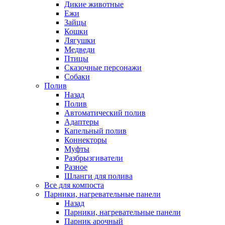
Дикие животные
Ежи
Зайцы
Кошки
Лягушки
Медведи
Птицы
Сказочные персонажи
Собаки
Полив
Назад
Полив
Автоматический полив
Адаптеры
Капельный полив
Коннекторы
Муфты
Разбрызгиватели
Разное
Шланги для полива
Все для компоста
Парники, нагревательные панели
Назад
Парники, нагревательные панели
Парник арочный