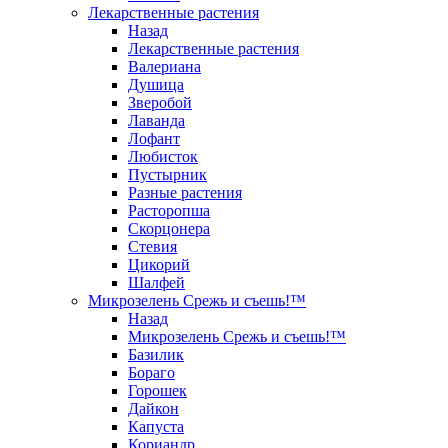
Лекарственные растения
Назад
Лекарственные растения
Валериана
Душица
Зверобой
Лаванда
Лофант
Любисток
Пустырник
Разные растения
Расторопша
Скорцонера
Стевия
Цикорий
Шалфей
Микрозелень Срежь и съешь!™
Назад
Микрозелень Срежь и съешь!™
Базилик
Бораго
Горошек
Дайкон
Капуста
Кориандр