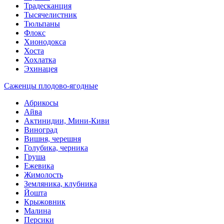
Традесканция
Тысячелистник
Тюльпаны
Флокс
Хионодокса
Хоста
Хохлатка
Эхинацея
Саженцы плодово-ягодные
Абрикосы
Айва
Актинидии, Мини-Киви
Виноград
Вишня, черешня
Голубика, черника
Груша
Ежевика
Жимолость
Земляника, клубника
Йошта
Крыжовник
Малина
Персики