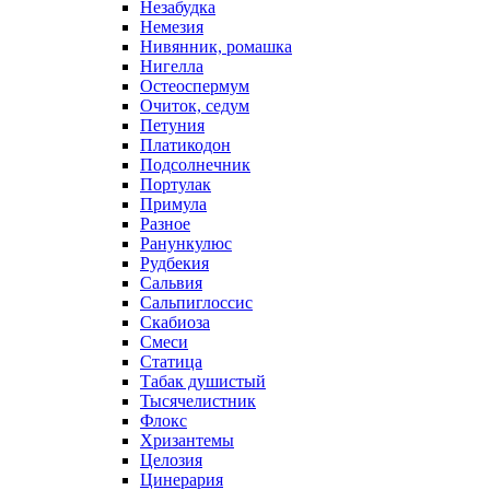
Незабудка
Немезия
Нивянник, ромашка
Нигелла
Остеоспермум
Очиток, седум
Петуния
Платикодон
Подсолнечник
Портулак
Примула
Разное
Ранункулюс
Рудбекия
Сальвия
Сальпиглоссис
Скабиоза
Смеси
Статица
Табак душистый
Тысячелистник
Флокс
Хризантемы
Целозия
Цинерария