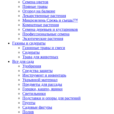
Семена цветов
Пряные травы
Огород на балконе
Лекарственные растения
Микрозелень Срежь и съешь!™
Комнатные растения
Семена деревьев и кустарников
Профессиональные семена
Экзотические растения
Газоны и сидераты
Газонные травы и смеси
Сидераты
Трава для животных
Все для сада
Удобрения
Средства защиты
Инструмент и инвентарь
Укрывной материал
Предметы для рассады
Горшки, кашпо, ящики
Светильники
Подставки и опоры для растений
Грунты
Садовые фигуры
Полив