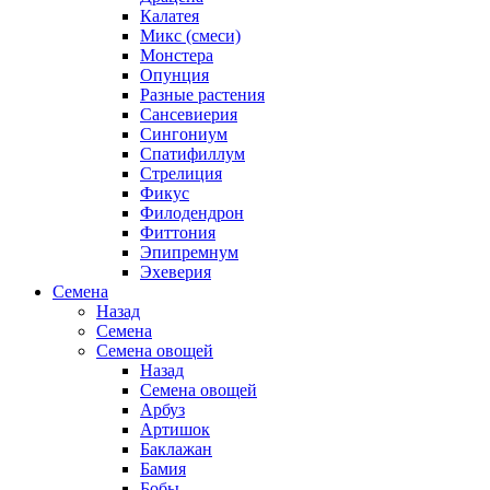
Калатея
Микс (смеси)
Монстера
Опунция
Разные растения
Сансевиерия
Сингониум
Спатифиллум
Стрелиция
Фикус
Филодендрон
Фиттония
Эпипремнум
Эхеверия
Семена
Назад
Семена
Семена овощей
Назад
Семена овощей
Арбуз
Артишок
Баклажан
Бамия
Бобы