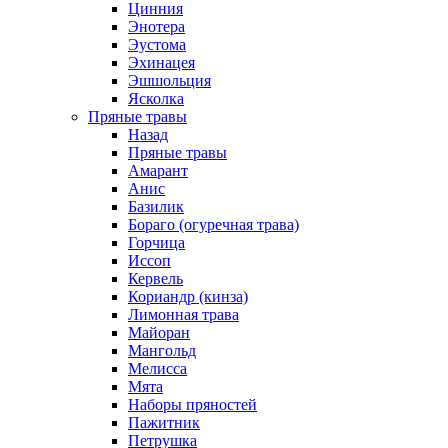
Цинния
Энотера
Эустома
Эхинацея
Эшшольция
Ясколка
Пряные травы
Назад
Пряные травы
Амарант
Анис
Базилик
Бораго (огуречная трава)
Горчица
Иссоп
Кервель
Кориандр (кинза)
Лимонная трава
Майоран
Мангольд
Мелисса
Мята
Наборы пряностей
Пажитник
Петрушка