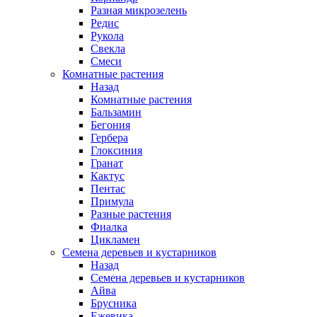
Разная микрозелень
Редис
Рукола
Свекла
Смеси
Комнатные растения
Назад
Комнатные растения
Бальзамин
Бегония
Гербера
Глоксиния
Гранат
Кактус
Пентас
Примула
Разные растения
Фиалка
Цикламен
Семена деревьев и кустарников
Назад
Семена деревьев и кустарников
Айва
Брусника
Ежевика