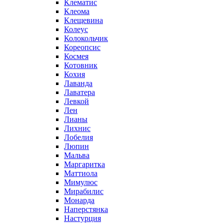
Клематис
Клеома
Клещевина
Колеус
Колокольчик
Кореопсис
Космея
Котовник
Кохия
Лаванда
Лаватера
Левкой
Лен
Лианы
Лихнис
Лобелия
Люпин
Мальва
Маргаритка
Маттиола
Мимулюс
Мирабилис
Монарда
Наперстянка
Настурция