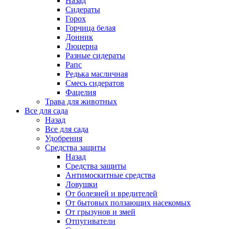
Назад
Сидераты
Горох
Горчица белая
Донник
Люцерна
Разные сидераты
Рапс
Редька масличная
Смесь сидератов
Фацелия
Трава для животных
Все для сада
Назад
Все для сада
Удобрения
Средства защиты
Назад
Средства защиты
Антимоскитные средства
Ловушки
От болезней и вредителей
От бытовых ползающих насекомых
От грызунов и змей
Отпугиватели