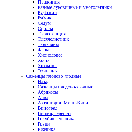
Пушкиния
Разные луковичные и многолетники
Рудбекии
Рябчик
Седум
Сцилла
Традесканция
Тысячелистник
Тюльпаны
Флокс
Хионодокса
Хоста
Хохлатка
Эхинацея
Саженцы плодово-ягодные
Назад
Саженцы плодово-ягодные
Абрикосы
Айва
Актинидии, Мини-Киви
Виноград
Вишня, черешня
Голубика, черника
Груша
Ежевика