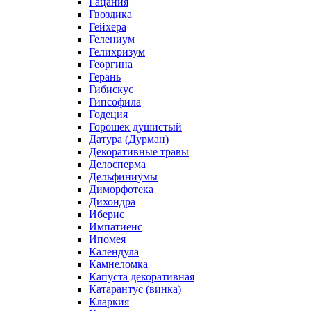
Гацания
Гвоздика
Гейхера
Гелениум
Гелихризум
Георгина
Герань
Гибискус
Гипсофила
Годеция
Горошек душистый
Датура (Дурман)
Декоративные травы
Делосперма
Дельфиниумы
Диморфотека
Дихондра
Иберис
Импатиенс
Ипомея
Календула
Камнеломка
Капуста декоративная
Катарантус (винка)
Кларкия