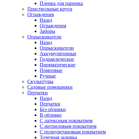
Пленка для парника
Приствольные круги
Ограждения
Назад
Ограждения
Заборы
Опрыскиватели
Назад
Опрыскиватели
Аккумуляторные
Гидравлические
Пневматические
Помповые
Ручные
Скульптуры
Садовые помощники
Перчатки
Назад
Перчатки
Без обливки
В обливке
С латексным покрытием
С нитриловым покрытием
С полиуретановым покрытием
Точечная заливка