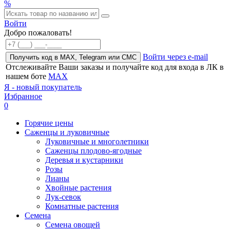
%
Войти
Добро пожаловать!
Войти через e-mail
Получить код в MAX, Telegram или СМС
Отслеживайте Ваши заказы и получайте код для входа в ЛК в
нашем боте
MAX
Я - новый покупатель
Избранное
0
Горячие цены
Саженцы и луковичные
Луковичные и многолетники
Саженцы плодово-ягодные
Деревья и кустарники
Розы
Лианы
Хвойные растения
Лук-севок
Комнатные растения
Семена
Семена овощей