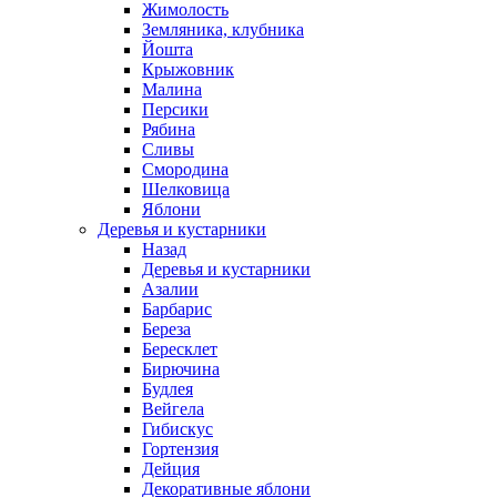
Жимолость
Земляника, клубника
Йошта
Крыжовник
Малина
Персики
Рябина
Сливы
Смородина
Шелковица
Яблони
Деревья и кустарники
Назад
Деревья и кустарники
Азалии
Барбарис
Береза
Бересклет
Бирючина
Будлея
Вейгела
Гибискус
Гортензия
Дейция
Декоративные яблони