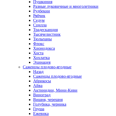
Пушкиния
Разные луковичные и многолетники
Рудбекии
Рябчик
Седум
Сцилла
Традесканция
Тысячелистник
Тюльпаны
Флокс
Хионодокса
Хоста
Хохлатка
Эхинацея
Саженцы плодово-ягодные
Назад
Саженцы плодово-ягодные
Абрикосы
Айва
Актинидии, Мини-Киви
Виноград
Вишня, черешня
Голубика, черника
Груша
Ежевика