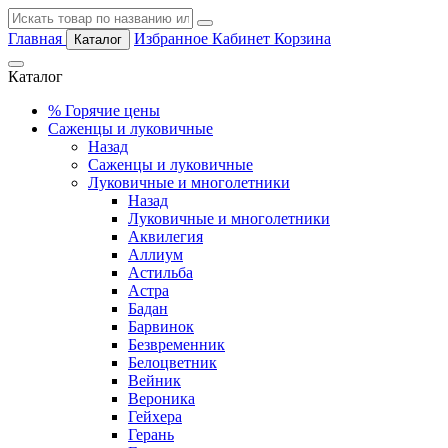
Главная
Избранное
Кабинет
Корзина
Каталог
Каталог
%
Горячие цены
Саженцы и луковичные
Назад
Саженцы и луковичные
Луковичные и многолетники
Назад
Луковичные и многолетники
Аквилегия
Аллиум
Астильба
Астра
Бадан
Барвинок
Безвременник
Белоцветник
Вейник
Вероника
Гейхера
Герань