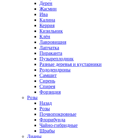
Дерен
Жасмин
Ива
Калина
Керрия
Кизильник
Клён
Лавровишня
Лапчатка
Пираканта
Пузыреплодник
Разные деревья и кустарники
Рододендроны
Самшит
Сирень
Спирея
Форзиция
Розы
Назад
Розы
Почвопокровные
Флорибунда
Чайно-гибридные
Шрабы
Лианы