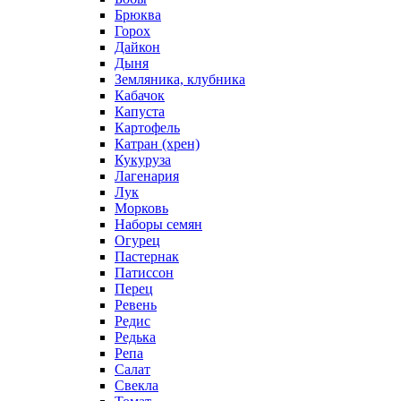
Брюква
Горох
Дайкон
Дыня
Земляника, клубника
Кабачок
Капуста
Картофель
Катран (хрен)
Кукуруза
Лагенария
Лук
Морковь
Наборы семян
Огурец
Пастернак
Патиссон
Перец
Ревень
Редис
Редька
Репа
Салат
Свекла