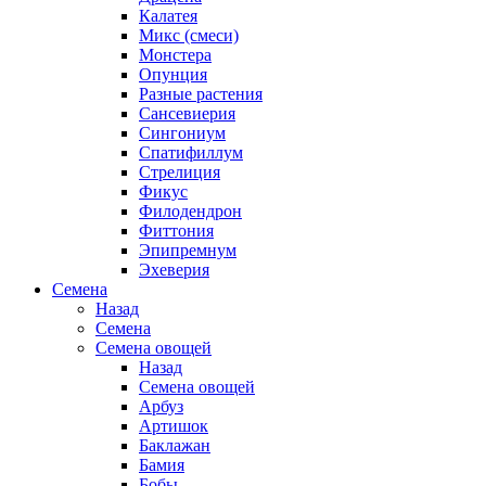
Калатея
Микс (смеси)
Монстера
Опунция
Разные растения
Сансевиерия
Сингониум
Спатифиллум
Стрелиция
Фикус
Филодендрон
Фиттония
Эпипремнум
Эхеверия
Семена
Назад
Семена
Семена овощей
Назад
Семена овощей
Арбуз
Артишок
Баклажан
Бамия
Бобы