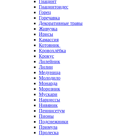
Гиацинт
Гиацинтоидес
Горец
Горечавка
Декоративные травы
Живучка
Ирисы
Камассия
Котовник
Кровохлёбка
Крокус
Лилейник
Лилии
Медуница
Молодило
Монарда
Морозник
Мускари
Нарциссы
Нивяник
Пеннисетум
Пионы
Подснежники
Примула
Пролеска