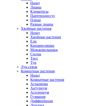
Назад
Лианы
Клематисы
Партеноциссус
Плющ
Разные лианы
Хвойные растения
Назад
Хвойные растения
Ели
Кипарисовики
Можжевельники
Сосны
Тисс
Туи
Лук-севок
Комнатные растения
Назад
Комнатные растения
Аглаонема
Антуриум
Асплениум
Гузмания
Диффенбахия
Драцена