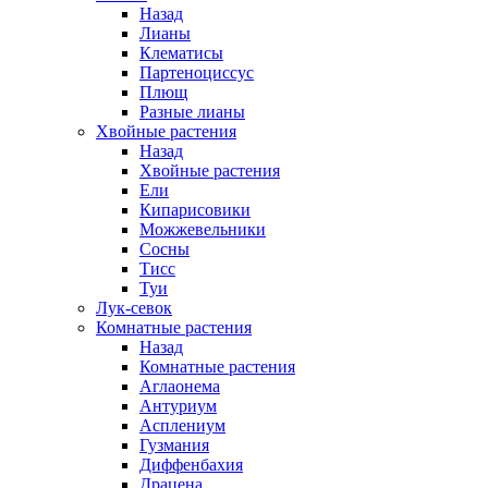
Назад
Лианы
Клематисы
Партеноциссус
Плющ
Разные лианы
Хвойные растения
Назад
Хвойные растения
Ели
Кипарисовики
Можжевельники
Сосны
Тисс
Туи
Лук-севок
Комнатные растения
Назад
Комнатные растения
Аглаонема
Антуриум
Асплениум
Гузмания
Диффенбахия
Драцена