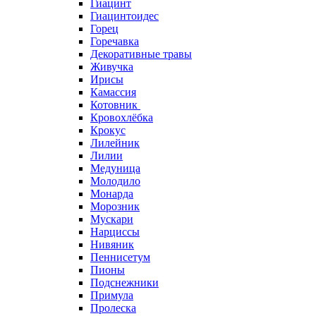
Гиацинт
Гиацинтоидес
Горец
Горечавка
Декоративные травы
Живучка
Ирисы
Камассия
Котовник
Кровохлёбка
Крокус
Лилейник
Лилии
Медуница
Молодило
Монарда
Морозник
Мускари
Нарциссы
Нивяник
Пеннисетум
Пионы
Подснежники
Примула
Пролеска