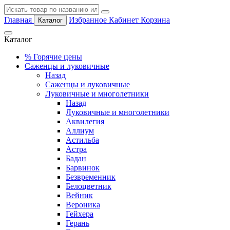
Главная
Избранное
Кабинет
Корзина
Каталог
Каталог
%
Горячие цены
Саженцы и луковичные
Назад
Саженцы и луковичные
Луковичные и многолетники
Назад
Луковичные и многолетники
Аквилегия
Аллиум
Астильба
Астра
Бадан
Барвинок
Безвременник
Белоцветник
Вейник
Вероника
Гейхера
Герань