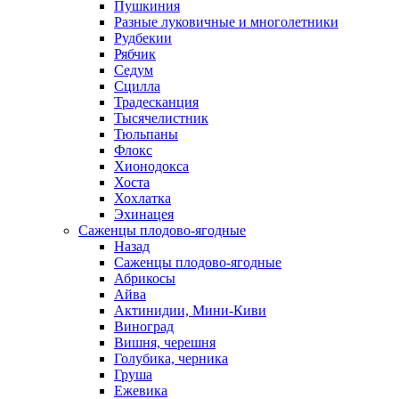
Пушкиния
Разные луковичные и многолетники
Рудбекии
Рябчик
Седум
Сцилла
Традесканция
Тысячелистник
Тюльпаны
Флокс
Хионодокса
Хоста
Хохлатка
Эхинацея
Саженцы плодово-ягодные
Назад
Саженцы плодово-ягодные
Абрикосы
Айва
Актинидии, Мини-Киви
Виноград
Вишня, черешня
Голубика, черника
Груша
Ежевика