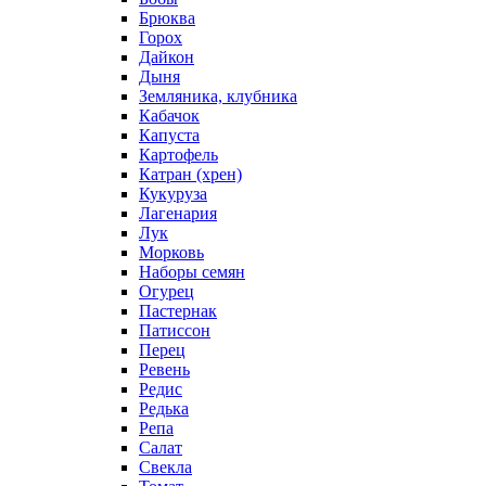
Брюква
Горох
Дайкон
Дыня
Земляника, клубника
Кабачок
Капуста
Картофель
Катран (хрен)
Кукуруза
Лагенария
Лук
Морковь
Наборы семян
Огурец
Пастернак
Патиссон
Перец
Ревень
Редис
Редька
Репа
Салат
Свекла