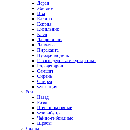
Дерен
Жасмин
Ива
Калина
Керрия
Кизильник
Клён
Лавровишня
Лапчатка
Пираканта
Пузыреплодник
Разные деревья и кустарники
Рододендроны
Самшит
Сирень
Спирея
Форзиция
Розы
Назад
Розы
Почвопокровные
Флорибунда
Чайно-гибридные
Шрабы
Лианы