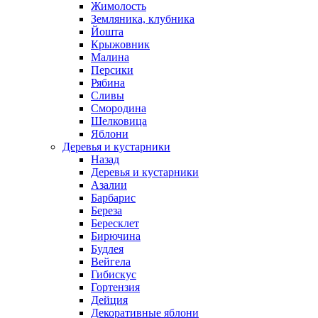
Жимолость
Земляника, клубника
Йошта
Крыжовник
Малина
Персики
Рябина
Сливы
Смородина
Шелковица
Яблони
Деревья и кустарники
Назад
Деревья и кустарники
Азалии
Барбарис
Береза
Бересклет
Бирючина
Будлея
Вейгела
Гибискус
Гортензия
Дейция
Декоративные яблони