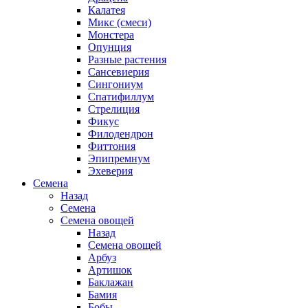
Калатея
Микс (смеси)
Монстера
Опунция
Разные растения
Сансевиерия
Сингониум
Спатифиллум
Стрелиция
Фикус
Филодендрон
Фиттония
Эпипремнум
Эхеверия
Семена
Назад
Семена
Семена овощей
Назад
Семена овощей
Арбуз
Артишок
Баклажан
Бамия
Бобы