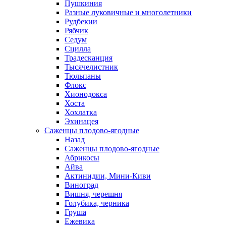
Пушкиния
Разные луковичные и многолетники
Рудбекии
Рябчик
Седум
Сцилла
Традесканция
Тысячелистник
Тюльпаны
Флокс
Хионодокса
Хоста
Хохлатка
Эхинацея
Саженцы плодово-ягодные
Назад
Саженцы плодово-ягодные
Абрикосы
Айва
Актинидии, Мини-Киви
Виноград
Вишня, черешня
Голубика, черника
Груша
Ежевика