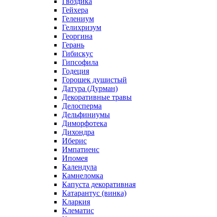
Гвоздика
Гейхера
Гелениум
Гелихризум
Георгина
Герань
Гибискус
Гипсофила
Годеция
Горошек душистый
Датура (Дурман)
Декоративные травы
Делосперма
Дельфиниумы
Диморфотека
Дихондра
Иберис
Импатиенс
Ипомея
Календула
Камнеломка
Капуста декоративная
Катарантус (винка)
Кларкия
Клематис