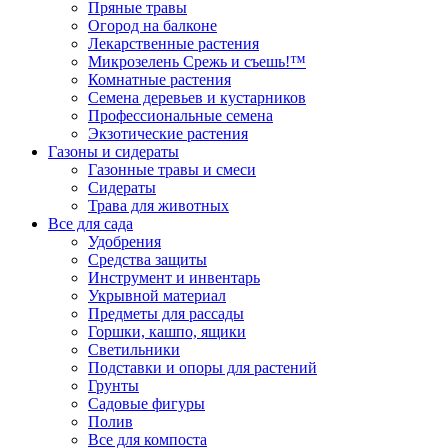
Пряные травы
Огород на балконе
Лекарственные растения
Микрозелень Срежь и съешь!™
Комнатные растения
Семена деревьев и кустарников
Профессиональные семена
Экзотические растения
Газоны и сидераты
Газонные травы и смеси
Сидераты
Трава для животных
Все для сада
Удобрения
Средства защиты
Инструмент и инвентарь
Укрывной материал
Предметы для рассады
Горшки, кашпо, ящики
Светильники
Подставки и опоры для растений
Грунты
Садовые фигуры
Полив
Все для компоста