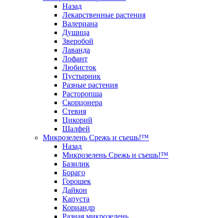
Назад
Лекарственные растения
Валериана
Душица
Зверобой
Лаванда
Лофант
Любисток
Пустырник
Разные растения
Расторопша
Скорцонера
Стевия
Цикорий
Шалфей
Микрозелень Срежь и съешь!™
Назад
Микрозелень Срежь и съешь!™
Базилик
Бораго
Горошек
Дайкон
Капуста
Кориандр
Разная микрозелень