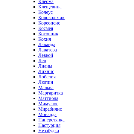
Клеома
Клещевина
Колеус
Колокольчик
Кореопсис
Космея
Котовник
Кохия
Лаванда
Лаватера
Левкой
Лен
Лианы
Лихнис
Лобелия
Люпин
Мальва
Маргаритка
Маттиола
Мимулюс
Мирабилис
Монарда
Наперстянка
Настурция
Незабудка