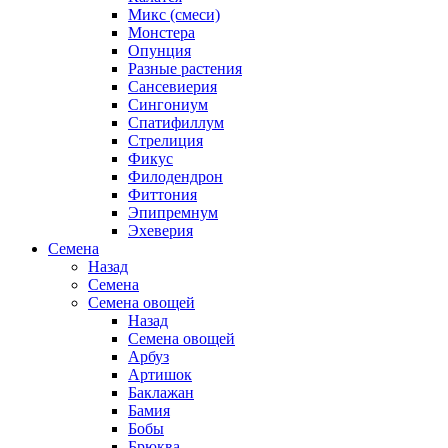
Микс (смеси)
Монстера
Опунция
Разные растения
Сансевиерия
Сингониум
Спатифиллум
Стрелиция
Фикус
Филодендрон
Фиттония
Эпипремнум
Эхеверия
Семена
Назад
Семена
Семена овощей
Назад
Семена овощей
Арбуз
Артишок
Баклажан
Бамия
Бобы
Брюква