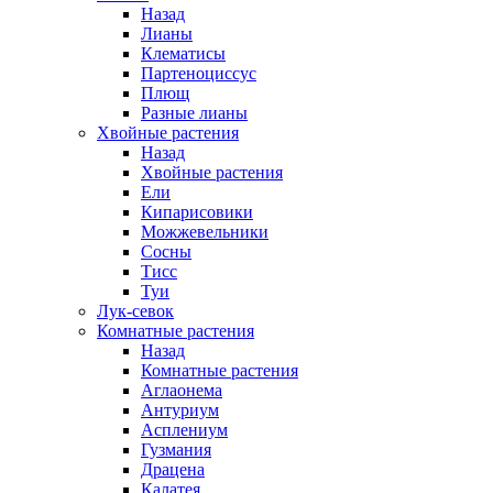
Назад
Лианы
Клематисы
Партеноциссус
Плющ
Разные лианы
Хвойные растения
Назад
Хвойные растения
Ели
Кипарисовики
Можжевельники
Сосны
Тисс
Туи
Лук-севок
Комнатные растения
Назад
Комнатные растения
Аглаонема
Антуриум
Асплениум
Гузмания
Драцена
Калатея