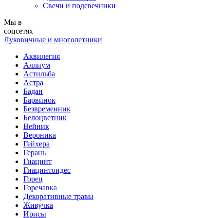
Свечи и подсвечники
Мы в
соцсетях
Луковичные и многолетники
Аквилегия
Аллиум
Астильба
Астра
Бадан
Барвинок
Безвременник
Белоцветник
Вейник
Вероника
Гейхера
Герань
Гиацинт
Гиацинтоидес
Горец
Горечавка
Декоративные травы
Живучка
Ирисы