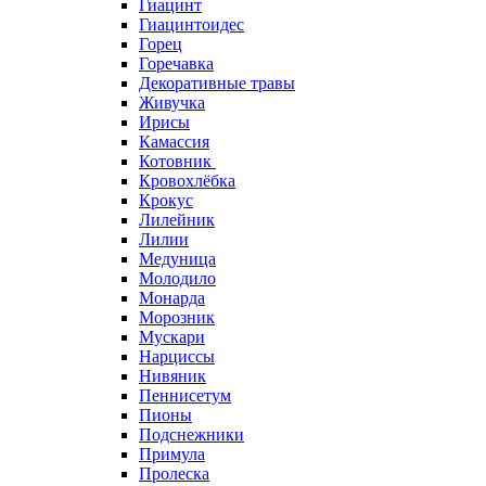
Гиацинт
Гиацинтоидес
Горец
Горечавка
Декоративные травы
Живучка
Ирисы
Камассия
Котовник
Кровохлёбка
Крокус
Лилейник
Лилии
Медуница
Молодило
Монарда
Морозник
Мускари
Нарциссы
Нивяник
Пеннисетум
Пионы
Подснежники
Примула
Пролеска