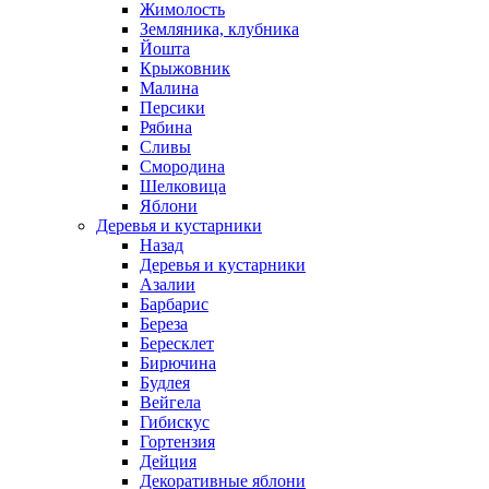
Жимолость
Земляника, клубника
Йошта
Крыжовник
Малина
Персики
Рябина
Сливы
Смородина
Шелковица
Яблони
Деревья и кустарники
Назад
Деревья и кустарники
Азалии
Барбарис
Береза
Бересклет
Бирючина
Будлея
Вейгела
Гибискус
Гортензия
Дейция
Декоративные яблони