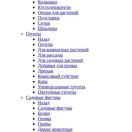
Колышки
Кустодержатели
Опора для растений
Подставки
Сетки
Шпалеры
Грунты
Назад
Грунты
Для комнатных растений
Для рассады
Для садовых растений
Добавки для почвы
Дренаж
Кокосовый субстрат
Кора
Универсальные грунты
Цветочные грунты
Садовые фигуры
Назад
Садовые фигуры
Белки
Гномы
Грибы
Дикие животные