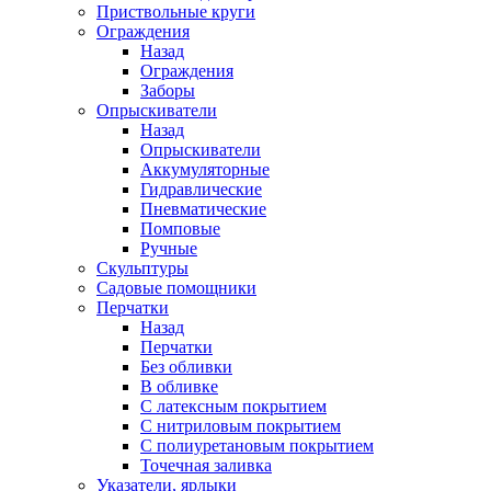
Приствольные круги
Ограждения
Назад
Ограждения
Заборы
Опрыскиватели
Назад
Опрыскиватели
Аккумуляторные
Гидравлические
Пневматические
Помповые
Ручные
Скульптуры
Садовые помощники
Перчатки
Назад
Перчатки
Без обливки
В обливке
С латексным покрытием
С нитриловым покрытием
С полиуретановым покрытием
Точечная заливка
Указатели, ярлыки