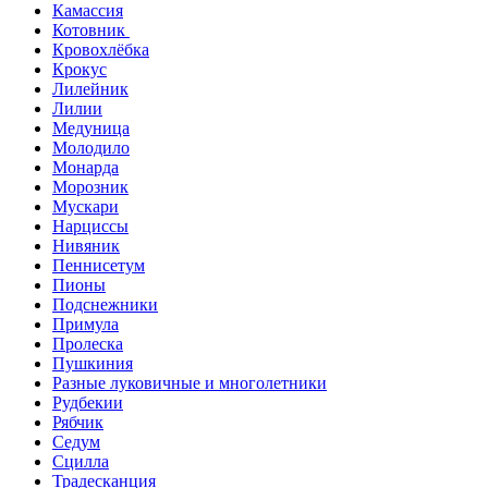
Камассия
Котовник
Кровохлёбка
Крокус
Лилейник
Лилии
Медуница
Молодило
Монарда
Морозник
Мускари
Нарциссы
Нивяник
Пеннисетум
Пионы
Подснежники
Примула
Пролеска
Пушкиния
Разные луковичные и многолетники
Рудбекии
Рябчик
Седум
Сцилла
Традесканция