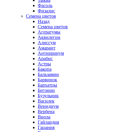
Тыква
Фасоль
Физалис
Семена цветов
Назад
Семена цветов
Агератумы
Аквилегии
Алиссум
Амарант
Антирринум
Арабис
Астры
Бакопа
Бальзамин
Барвинок
Бархатцы
Бегонии
Бузульник
Василек
Венидиум
Вербена
Виола
Гайлардия
Гацания