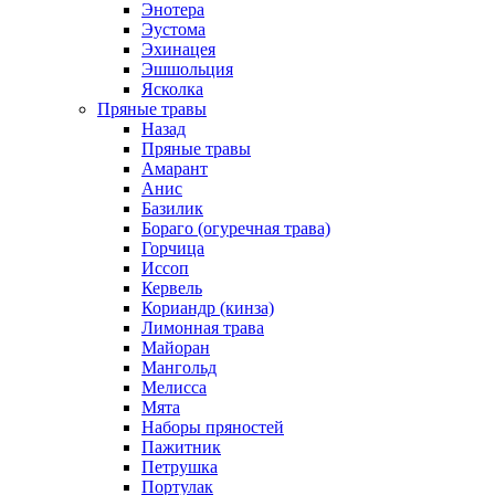
Энотера
Эустома
Эхинацея
Эшшольция
Ясколка
Пряные травы
Назад
Пряные травы
Амарант
Анис
Базилик
Бораго (огуречная трава)
Горчица
Иссоп
Кервель
Кориандр (кинза)
Лимонная трава
Майоран
Мангольд
Мелисса
Мята
Наборы пряностей
Пажитник
Петрушка
Портулак