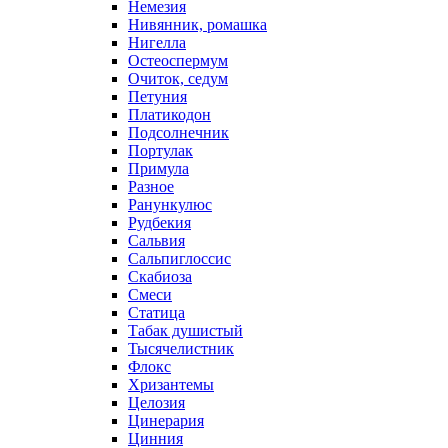
Немезия
Нивянник, ромашка
Нигелла
Остеоспермум
Очиток, седум
Петуния
Платикодон
Подсолнечник
Портулак
Примула
Разное
Ранункулюс
Рудбекия
Сальвия
Сальпиглоссис
Скабиоза
Смеси
Статица
Табак душистый
Тысячелистник
Флокс
Хризантемы
Целозия
Цинерария
Цинния