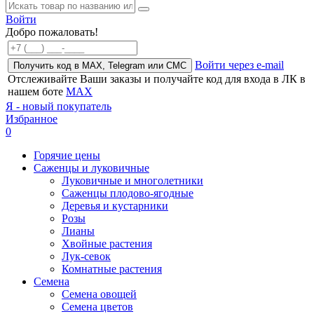
Войти
Добро пожаловать!
Войти через e-mail
Получить код в MAX, Telegram или СМС
Отслеживайте Ваши заказы и получайте код для входа в ЛК в
нашем боте
MAX
Я - новый покупатель
Избранное
0
Горячие цены
Саженцы и луковичные
Луковичные и многолетники
Саженцы плодово-ягодные
Деревья и кустарники
Розы
Лианы
Хвойные растения
Лук-севок
Комнатные растения
Семена
Семена овощей
Семена цветов