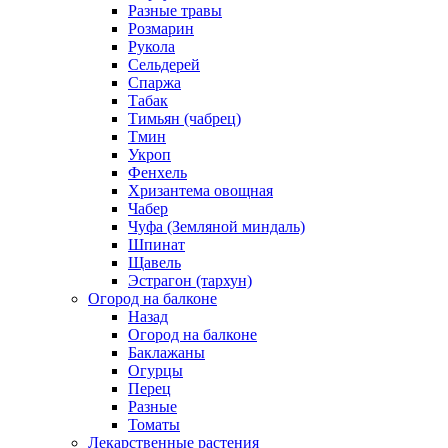
Разные травы
Розмарин
Рукола
Сельдерей
Спаржа
Табак
Тимьян (чабрец)
Тмин
Укроп
Фенхель
Хризантема овощная
Чабер
Чуфа (Земляной миндаль)
Шпинат
Щавель
Эстрагон (тархун)
Огород на балконе
Назад
Огород на балконе
Баклажаны
Огурцы
Перец
Разные
Томаты
Лекарственные растения