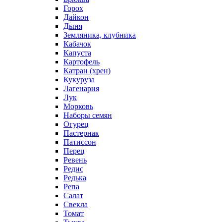
Горох
Дайкон
Дыня
Земляника, клубника
Кабачок
Капуста
Картофель
Катран (хрен)
Кукуруза
Лагенария
Лук
Морковь
Наборы семян
Огурец
Пастернак
Патиссон
Перец
Ревень
Редис
Редька
Репа
Салат
Свекла
Томат