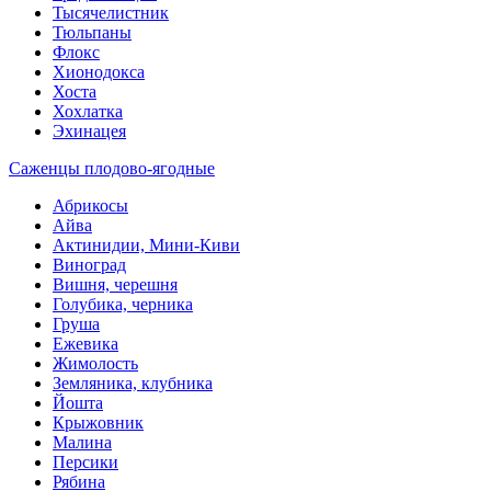
Тысячелистник
Тюльпаны
Флокс
Хионодокса
Хоста
Хохлатка
Эхинацея
Саженцы плодово-ягодные
Абрикосы
Айва
Актинидии, Мини-Киви
Виноград
Вишня, черешня
Голубика, черника
Груша
Ежевика
Жимолость
Земляника, клубника
Йошта
Крыжовник
Малина
Персики
Рябина