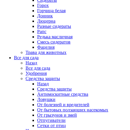
Сидераты
Горох
Горчица белая
Донник
Люцерна
Разные сидераты
Рапс
Редька масличная
Смесь сидератов
Фацелия
Трава для животных
Все для сада
Назад
Все для сада
Удобрения
Средства защиты
Назад
Средства защиты
Антимоскитные средства
Ловушки
От болезней и вредителей
От бытовых ползающих насекомых
От грызунов и змей
Отпугиватели
Сетки от птиц