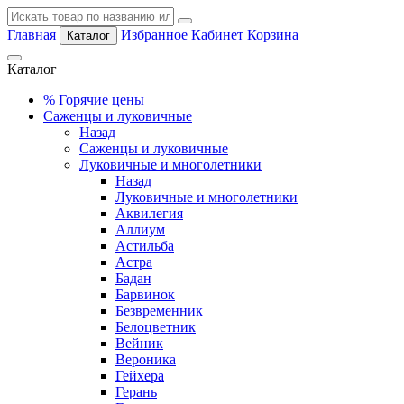
Главная
Избранное
Кабинет
Корзина
Каталог
Каталог
%
Горячие цены
Саженцы и луковичные
Назад
Саженцы и луковичные
Луковичные и многолетники
Назад
Луковичные и многолетники
Аквилегия
Аллиум
Астильба
Астра
Бадан
Барвинок
Безвременник
Белоцветник
Вейник
Вероника
Гейхера
Герань