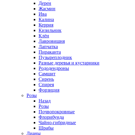
Дерен
Жасмин
Ива
Калина
Керрия
Кизильник
Клён
Лавровишня
Лапчатка
Пираканта
Пузыреплодник
Разные деревья и кустарники
Рододендроны
Самшит
Сирень
Спирея
Форзиция
Розы
Назад
Розы
Почвопокровные
Флорибунда
Чайно-гибридные
Шрабы
Лианы