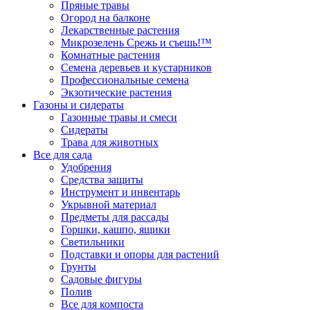
Пряные травы
Огород на балконе
Лекарственные растения
Микрозелень Срежь и съешь!™
Комнатные растения
Семена деревьев и кустарников
Профессиональные семена
Экзотические растения
Газоны и сидераты
Газонные травы и смеси
Сидераты
Трава для животных
Все для сада
Удобрения
Средства защиты
Инструмент и инвентарь
Укрывной материал
Предметы для рассады
Горшки, кашпо, ящики
Светильники
Подставки и опоры для растений
Грунты
Садовые фигуры
Полив
Все для компоста