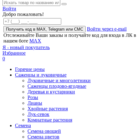
Войти
Добро пожаловать!
Войти через e-mail
Получить код в MAX, Telegram или СМС
Отслеживайте Ваши заказы и получайте код для входа в ЛК в
нашем боте
MAX
Я - новый покупатель
Избранное
0
Горячие цены
Саженцы и луковичные
Луковичные и многолетники
Саженцы плодово-ягодные
Деревья и кустарники
Розы
Лианы
Хвойные растения
Лук-севок
Комнатные растения
Семена
Семена овощей
Семена цветов