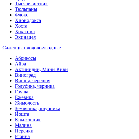
Тысячелистник
Тюльпаны
Флокс
Хионодокса
Хоста
Хохлатка
Эхинацея
Саженцы плодово-ягодные
Абрикосы
Айва
Актинидии, Мини-Киви
Виноград
Вишня, черешня
Голубика, черника
Груша
Ежевика
Жимолость
Земляника, клубника
Йошта
Крыжовник
Малина
Персики
Рябина