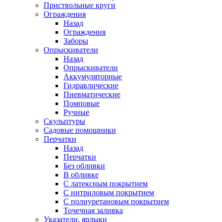
Приствольные круги
Ограждения
Назад
Ограждения
Заборы
Опрыскиватели
Назад
Опрыскиватели
Аккумуляторные
Гидравлические
Пневматические
Помповые
Ручные
Скульптуры
Садовые помощники
Перчатки
Назад
Перчатки
Без обливки
В обливке
С латексным покрытием
С нитриловым покрытием
С полиуретановым покрытием
Точечная заливка
Указатели, ярлыки