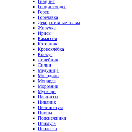
Гиацинт
Гиацинтоидес
Горец
Горечавка
Декоративные травы
Живучка
Ирисы
Камассия
Котовник
Кровохлёбка
Крокус
Лилейник
Лилии
Медуница
Молодило
Монарда
Морозник
Мускари
Нарциссы
Нивяник
Пеннисетум
Пионы
Подснежники
Примула
Пролеска