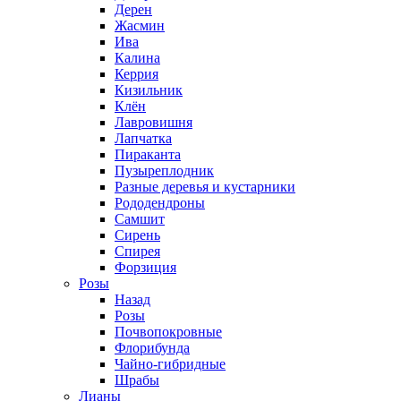
Дерен
Жасмин
Ива
Калина
Керрия
Кизильник
Клён
Лавровишня
Лапчатка
Пираканта
Пузыреплодник
Разные деревья и кустарники
Рододендроны
Самшит
Сирень
Спирея
Форзиция
Розы
Назад
Розы
Почвопокровные
Флорибунда
Чайно-гибридные
Шрабы
Лианы