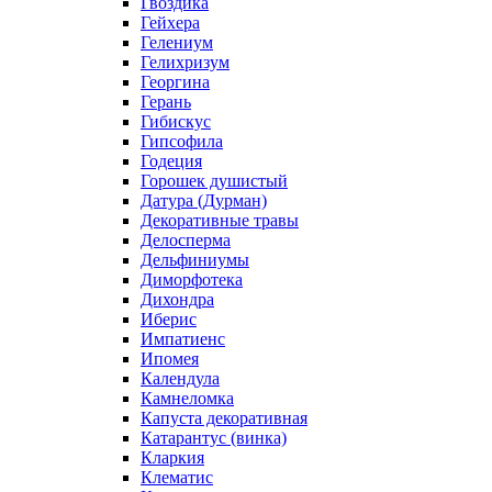
Гвоздика
Гейхера
Гелениум
Гелихризум
Георгина
Герань
Гибискус
Гипсофила
Годеция
Горошек душистый
Датура (Дурман)
Декоративные травы
Делосперма
Дельфиниумы
Диморфотека
Дихондра
Иберис
Импатиенс
Ипомея
Календула
Камнеломка
Капуста декоративная
Катарантус (винка)
Кларкия
Клематис