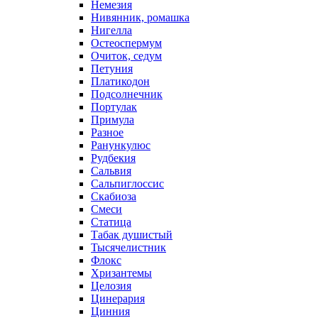
Немезия
Нивянник, ромашка
Нигелла
Остеоспермум
Очиток, седум
Петуния
Платикодон
Подсолнечник
Портулак
Примула
Разное
Ранункулюс
Рудбекия
Сальвия
Сальпиглоссис
Скабиоза
Смеси
Статица
Табак душистый
Тысячелистник
Флокс
Хризантемы
Целозия
Цинерария
Цинния