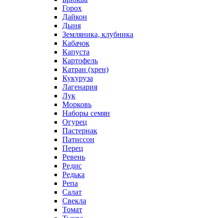
Горох
Дайкон
Дыня
Земляника, клубника
Кабачок
Капуста
Картофель
Катран (хрен)
Кукуруза
Лагенария
Лук
Морковь
Наборы семян
Огурец
Пастернак
Патиссон
Перец
Ревень
Редис
Редька
Репа
Салат
Свекла
Томат