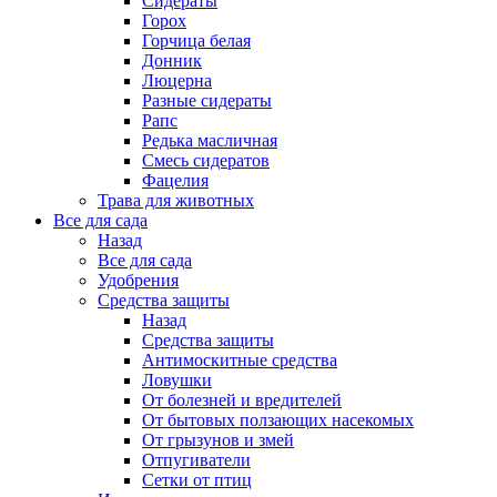
Сидераты
Горох
Горчица белая
Донник
Люцерна
Разные сидераты
Рапс
Редька масличная
Смесь сидератов
Фацелия
Трава для животных
Все для сада
Назад
Все для сада
Удобрения
Средства защиты
Назад
Средства защиты
Антимоскитные средства
Ловушки
От болезней и вредителей
От бытовых ползающих насекомых
От грызунов и змей
Отпугиватели
Сетки от птиц