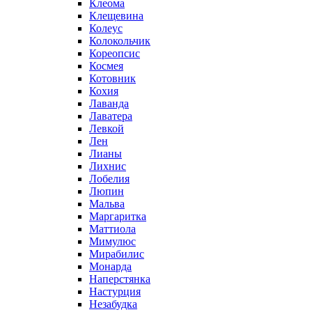
Клеома
Клещевина
Колеус
Колокольчик
Кореопсис
Космея
Котовник
Кохия
Лаванда
Лаватера
Левкой
Лен
Лианы
Лихнис
Лобелия
Люпин
Мальва
Маргаритка
Маттиола
Мимулюс
Мирабилис
Монарда
Наперстянка
Настурция
Незабудка