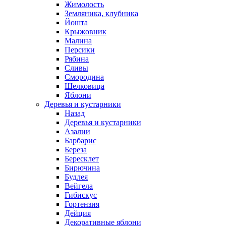
Жимолость
Земляника, клубника
Йошта
Крыжовник
Малина
Персики
Рябина
Сливы
Смородина
Шелковица
Яблони
Деревья и кустарники
Назад
Деревья и кустарники
Азалии
Барбарис
Береза
Бересклет
Бирючина
Будлея
Вейгела
Гибискус
Гортензия
Дейция
Декоративные яблони