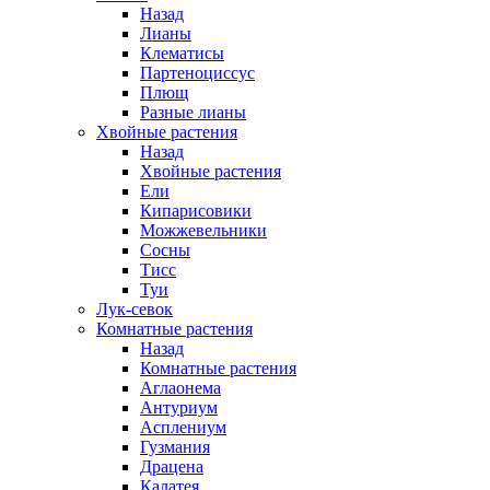
Назад
Лианы
Клематисы
Партеноциссус
Плющ
Разные лианы
Хвойные растения
Назад
Хвойные растения
Ели
Кипарисовики
Можжевельники
Сосны
Тисс
Туи
Лук-севок
Комнатные растения
Назад
Комнатные растения
Аглаонема
Антуриум
Асплениум
Гузмания
Драцена
Калатея