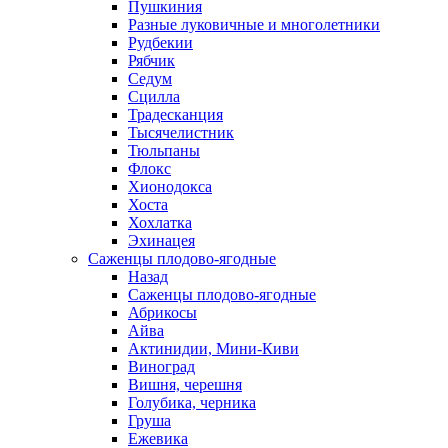
Пушкиния
Разные луковичные и многолетники
Рудбекии
Рябчик
Седум
Сцилла
Традесканция
Тысячелистник
Тюльпаны
Флокс
Хионодокса
Хоста
Хохлатка
Эхинацея
Саженцы плодово-ягодные
Назад
Саженцы плодово-ягодные
Абрикосы
Айва
Актинидии, Мини-Киви
Виноград
Вишня, черешня
Голубика, черника
Груша
Ежевика