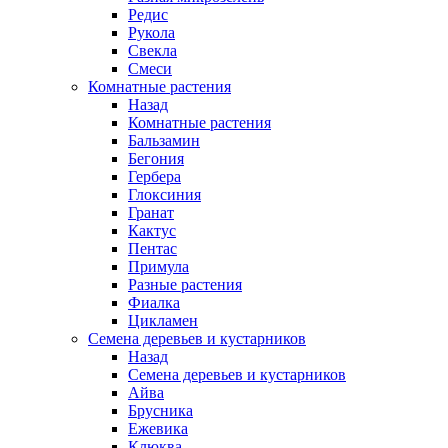
Редис
Рукола
Свекла
Смеси
Комнатные растения
Назад
Комнатные растения
Бальзамин
Бегония
Гербера
Глоксиния
Гранат
Кактус
Пентас
Примула
Разные растения
Фиалка
Цикламен
Семена деревьев и кустарников
Назад
Семена деревьев и кустарников
Айва
Брусника
Ежевика
Клюква