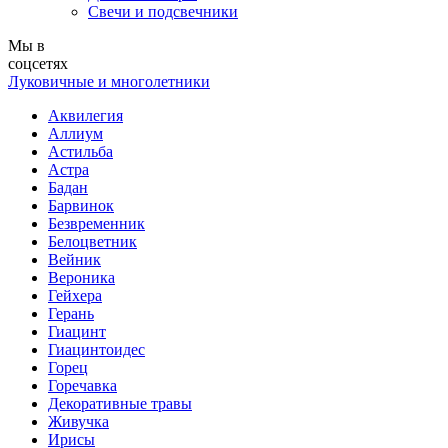
Свечи и подсвечники
Мы в
соцсетях
Луковичные и многолетники
Аквилегия
Аллиум
Астильба
Астра
Бадан
Барвинок
Безвременник
Белоцветник
Вейник
Вероника
Гейхера
Герань
Гиацинт
Гиацинтоидес
Горец
Горечавка
Декоративные травы
Живучка
Ирисы