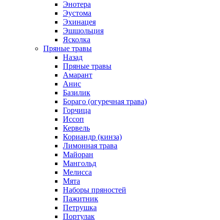
Энотера
Эустома
Эхинацея
Эшшольция
Ясколка
Пряные травы
Назад
Пряные травы
Амарант
Анис
Базилик
Бораго (огуречная трава)
Горчица
Иссоп
Кервель
Кориандр (кинза)
Лимонная трава
Майоран
Мангольд
Мелисса
Мята
Наборы пряностей
Пажитник
Петрушка
Портулак