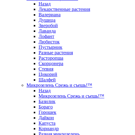
Назад
Лекарственные растения
Валериана
Душица
Зверобой
Лаванда
Лофант
Любисток
Пустырник
Разные растения
Расторопша
Скорцонера
Стевия
Цикорий
Шалфей
Микрозелень Срежь и съешь!™
Назад
Микрозелень Срежь и съешь!™
Базилик
Бораго
Горошек
Дайкон
Капуста
Кориандр
Разная микрозелень