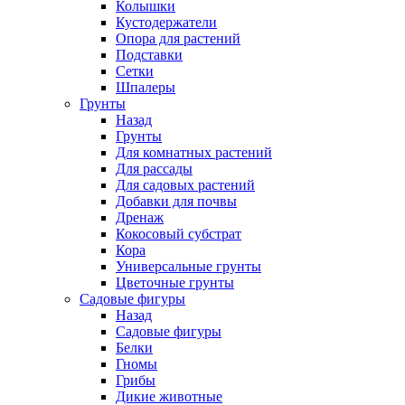
Колышки
Кустодержатели
Опора для растений
Подставки
Сетки
Шпалеры
Грунты
Назад
Грунты
Для комнатных растений
Для рассады
Для садовых растений
Добавки для почвы
Дренаж
Кокосовый субстрат
Кора
Универсальные грунты
Цветочные грунты
Садовые фигуры
Назад
Садовые фигуры
Белки
Гномы
Грибы
Дикие животные