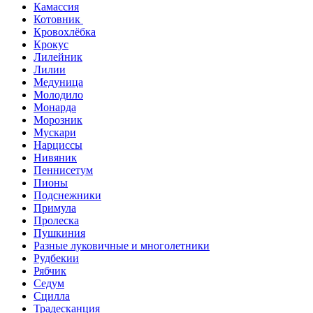
Камассия
Котовник
Кровохлёбка
Крокус
Лилейник
Лилии
Медуница
Молодило
Монарда
Морозник
Мускари
Нарциссы
Нивяник
Пеннисетум
Пионы
Подснежники
Примула
Пролеска
Пушкиния
Разные луковичные и многолетники
Рудбекии
Рябчик
Седум
Сцилла
Традесканция