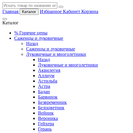
Главная
Избранное
Кабинет
Корзина
Каталог
Каталог
%
Горячие цены
Саженцы и луковичные
Назад
Саженцы и луковичные
Луковичные и многолетники
Назад
Луковичные и многолетники
Аквилегия
Аллиум
Астильба
Астра
Бадан
Барвинок
Безвременник
Белоцветник
Вейник
Вероника
Гейхера
Герань