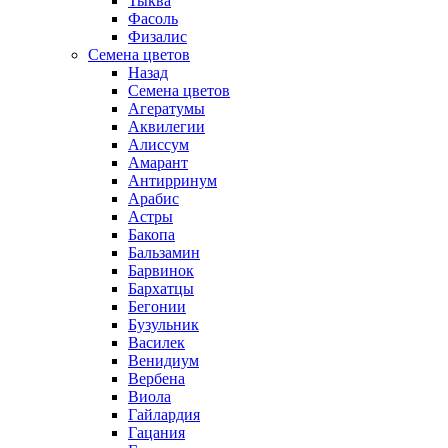
Тыква
Фасоль
Физалис
Семена цветов
Назад
Семена цветов
Агератумы
Аквилегии
Алиссум
Амарант
Антирринум
Арабис
Астры
Бакопа
Бальзамин
Барвинок
Бархатцы
Бегонии
Бузульник
Василек
Венидиум
Вербена
Виола
Гайлардия
Гацания