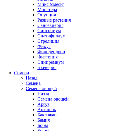
Микс (смеси)
Монстера
Опунция
Разные растения
Сансевиерия
Сингониум
Спатифиллум
Стрелиция
Фикус
Филодендрон
Фиттония
Эпипремнум
Эхеверия
Семена
Назад
Семена
Семена овощей
Назад
Семена овощей
Арбуз
Артишок
Баклажан
Бамия
Бобы
Брюква