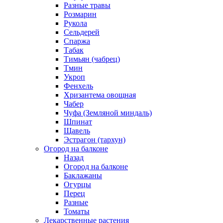
Разные травы
Розмарин
Рукола
Сельдерей
Спаржа
Табак
Тимьян (чабрец)
Тмин
Укроп
Фенхель
Хризантема овощная
Чабер
Чуфа (Земляной миндаль)
Шпинат
Щавель
Эстрагон (тархун)
Огород на балконе
Назад
Огород на балконе
Баклажаны
Огурцы
Перец
Разные
Томаты
Лекарственные растения