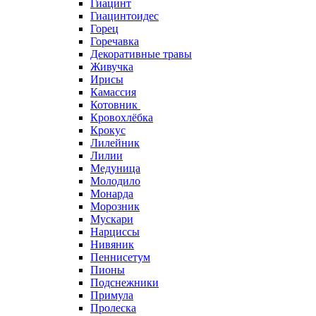
Гиацинт
Гиацинтоидес
Горец
Горечавка
Декоративные травы
Живучка
Ирисы
Камассия
Котовник
Кровохлёбка
Крокус
Лилейник
Лилии
Медуница
Молодило
Монарда
Морозник
Мускари
Нарциссы
Нивяник
Пеннисетум
Пионы
Подснежники
Примула
Пролеска