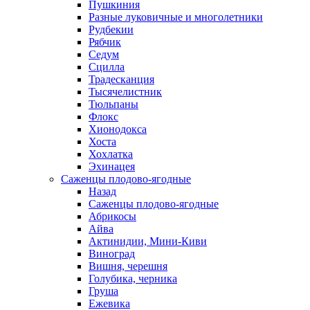
Пушкиния
Разные луковичные и многолетники
Рудбекии
Рябчик
Седум
Сцилла
Традесканция
Тысячелистник
Тюльпаны
Флокс
Хионодокса
Хоста
Хохлатка
Эхинацея
Саженцы плодово-ягодные
Назад
Саженцы плодово-ягодные
Абрикосы
Айва
Актинидии, Мини-Киви
Виноград
Вишня, черешня
Голубика, черника
Груша
Ежевика