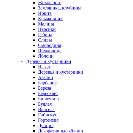
Жимолость
Земляника, клубника
Йошта
Крыжовник
Малина
Персики
Рябина
Сливы
Смородина
Шелковица
Яблони
Деревья и кустарники
Назад
Деревья и кустарники
Азалии
Барбарис
Береза
Бересклет
Бирючина
Будлея
Вейгела
Гибискус
Гортензия
Дейция
Декоративные яблони