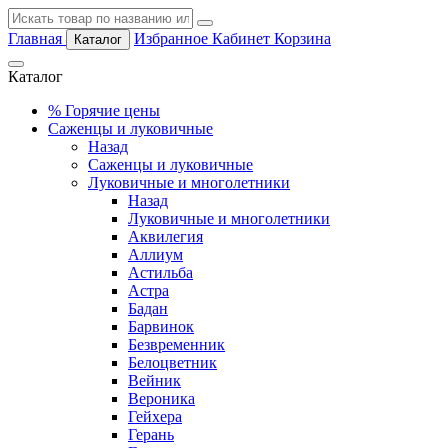
Главная
Избранное
Кабинет
Корзина
Каталог
Каталог
%
Горячие цены
Саженцы и луковичные
Назад
Саженцы и луковичные
Луковичные и многолетники
Назад
Луковичные и многолетники
Аквилегия
Аллиум
Астильба
Астра
Бадан
Барвинок
Безвременник
Белоцветник
Вейник
Вероника
Гейхера
Герань