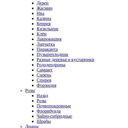
Дерен
Жасмин
Ива
Калина
Керрия
Кизильник
Клён
Лавровишня
Лапчатка
Пираканта
Пузыреплодник
Разные деревья и кустарники
Рододендроны
Самшит
Сирень
Спирея
Форзиция
Розы
Назад
Розы
Почвопокровные
Флорибунда
Чайно-гибридные
Шрабы
Лианы