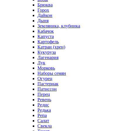
Брюква
Горох
Дайкон
Дыня
Земляника, клубника
Кабачок
Капуста
Картофель
Катран (хрен)
Кукуруза
Лагенария
Лук
Морковь
Наборы семян
Огурец
Пастернак
Патиссон
Перец
Ревень
Редис
Редька
Репа
Салат
Свекла