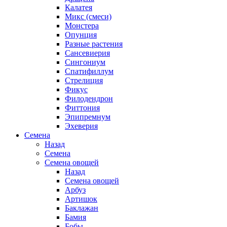
Калатея
Микс (смеси)
Монстера
Опунция
Разные растения
Сансевиерия
Сингониум
Спатифиллум
Стрелиция
Фикус
Филодендрон
Фиттония
Эпипремнум
Эхеверия
Семена
Назад
Семена
Семена овощей
Назад
Семена овощей
Арбуз
Артишок
Баклажан
Бамия
Бобы