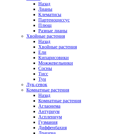
Назад
Лианы
Клематисы
Партеноциссус
Плющ
Разные лианы
Хвойные растения
Назад
Хвойные растения
Ели
Кипарисовики
Можжевельники
Сосны
Тисс
Туи
Лук-севок
Комнатные растения
Назад
Комнатные растения
Аглаонема
Антуриум
Асплениум
Гузмания
Диффенбахия
Драцена