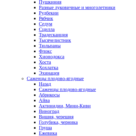
Пушкиния
Разные луковичные и многолетники
Рудбекии
Рябчик
Седум
Сцилла
Традесканция
Тысячелистник
Тюльпаны
Флокс
Хионодокса
Хоста
Хохлатка
Эхинацея
Саженцы плодово-ягодные
Назад
Саженцы плодово-ягодные
Абрикосы
Айва
Актинидии, Мини-Киви
Виноград
Вишня, черешня
Голубика, черника
Груша
Ежевика