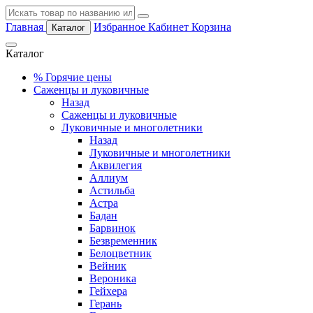
Главная
Избранное
Кабинет
Корзина
Каталог
Каталог
%
Горячие цены
Саженцы и луковичные
Назад
Саженцы и луковичные
Луковичные и многолетники
Назад
Луковичные и многолетники
Аквилегия
Аллиум
Астильба
Астра
Бадан
Барвинок
Безвременник
Белоцветник
Вейник
Вероника
Гейхера
Герань