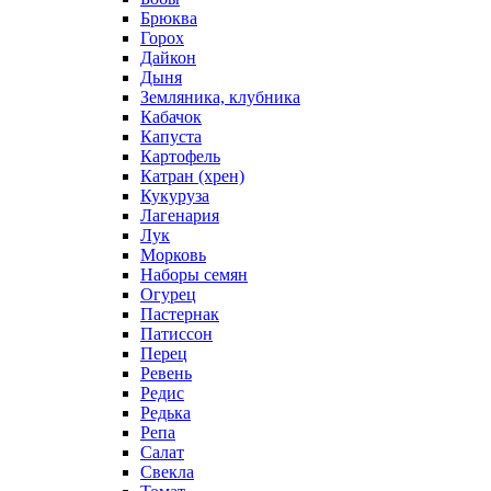
Брюква
Горох
Дайкон
Дыня
Земляника, клубника
Кабачок
Капуста
Картофель
Катран (хрен)
Кукуруза
Лагенария
Лук
Морковь
Наборы семян
Огурец
Пастернак
Патиссон
Перец
Ревень
Редис
Редька
Репа
Салат
Свекла