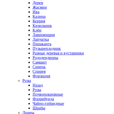
Дерен
Жасмин
Ива
Калина
Керрия
Кизильник
Клён
Лавровишня
Лапчатка
Пираканта
Пузыреплодник
Разные деревья и кустарники
Рододендроны
Самшит
Сирень
Спирея
Форзиция
Розы
Назад
Розы
Почвопокровные
Флорибунда
Чайно-гибридные
Шрабы
Лианы