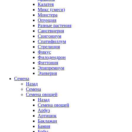
Калатея
Микс (смеси)
Монстера
Опунция
Разные растения
Сансевиерия
Сингониум
Спатифиллум
Стрелиция
Фикус
Филодендрон
Фиттония
Эпипремнум
Эхеверия
Семена
Назад
Семена
Семена овощей
Назад
Семена овощей
Арбуз
Артишок
Баклажан
Бамия
Бобы