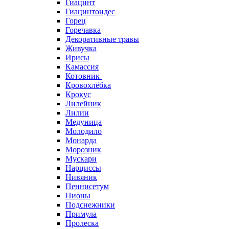
Гиацинт
Гиацинтоидес
Горец
Горечавка
Декоративные травы
Живучка
Ирисы
Камассия
Котовник
Кровохлёбка
Крокус
Лилейник
Лилии
Медуница
Молодило
Монарда
Морозник
Мускари
Нарциссы
Нивяник
Пеннисетум
Пионы
Подснежники
Примула
Пролеска