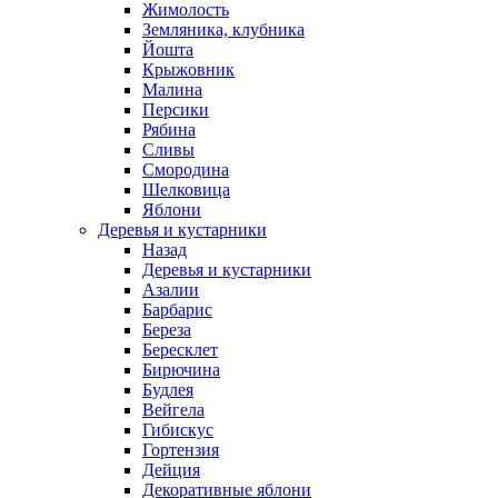
Жимолость
Земляника, клубника
Йошта
Крыжовник
Малина
Персики
Рябина
Сливы
Смородина
Шелковица
Яблони
Деревья и кустарники
Назад
Деревья и кустарники
Азалии
Барбарис
Береза
Бересклет
Бирючина
Будлея
Вейгела
Гибискус
Гортензия
Дейция
Декоративные яблони