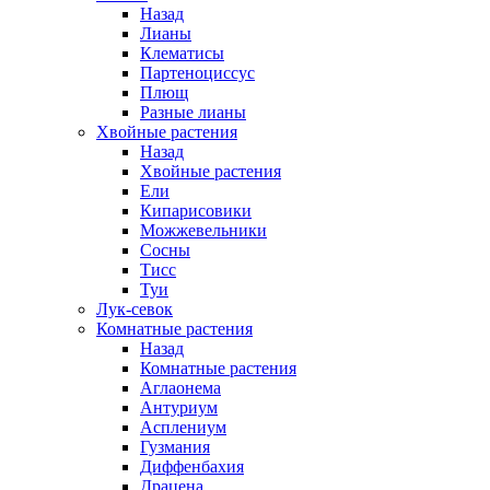
Назад
Лианы
Клематисы
Партеноциссус
Плющ
Разные лианы
Хвойные растения
Назад
Хвойные растения
Ели
Кипарисовики
Можжевельники
Сосны
Тисс
Туи
Лук-севок
Комнатные растения
Назад
Комнатные растения
Аглаонема
Антуриум
Асплениум
Гузмания
Диффенбахия
Драцена