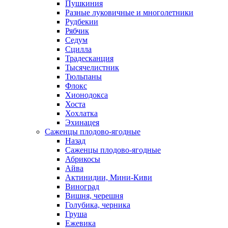
Пушкиния
Разные луковичные и многолетники
Рудбекии
Рябчик
Седум
Сцилла
Традесканция
Тысячелистник
Тюльпаны
Флокс
Хионодокса
Хоста
Хохлатка
Эхинацея
Саженцы плодово-ягодные
Назад
Саженцы плодово-ягодные
Абрикосы
Айва
Актинидии, Мини-Киви
Виноград
Вишня, черешня
Голубика, черника
Груша
Ежевика