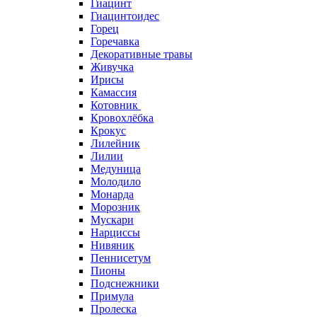
Гиацинт
Гиацинтоидес
Горец
Горечавка
Декоративные травы
Живучка
Ирисы
Камассия
Котовник
Кровохлёбка
Крокус
Лилейник
Лилии
Медуница
Молодило
Монарда
Морозник
Мускари
Нарциссы
Нивяник
Пеннисетум
Пионы
Подснежники
Примула
Пролеска