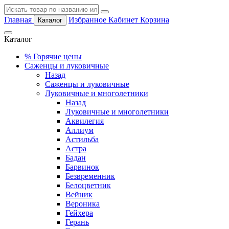
Главная
Избранное
Кабинет
Корзина
Каталог
Каталог
%
Горячие цены
Саженцы и луковичные
Назад
Саженцы и луковичные
Луковичные и многолетники
Назад
Луковичные и многолетники
Аквилегия
Аллиум
Астильба
Астра
Бадан
Барвинок
Безвременник
Белоцветник
Вейник
Вероника
Гейхера
Герань