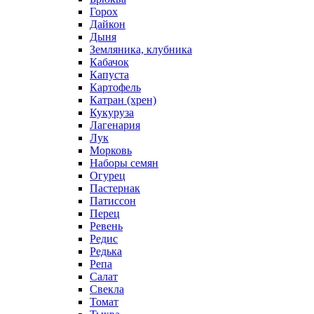
Горох
Дайкон
Дыня
Земляника, клубника
Кабачок
Капуста
Картофель
Катран (хрен)
Кукуруза
Лагенария
Лук
Морковь
Наборы семян
Огурец
Пастернак
Патиссон
Перец
Ревень
Редис
Редька
Репа
Салат
Свекла
Томат