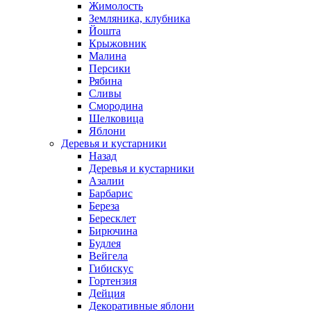
Жимолость
Земляника, клубника
Йошта
Крыжовник
Малина
Персики
Рябина
Сливы
Смородина
Шелковица
Яблони
Деревья и кустарники
Назад
Деревья и кустарники
Азалии
Барбарис
Береза
Бересклет
Бирючина
Будлея
Вейгела
Гибискус
Гортензия
Дейция
Декоративные яблони