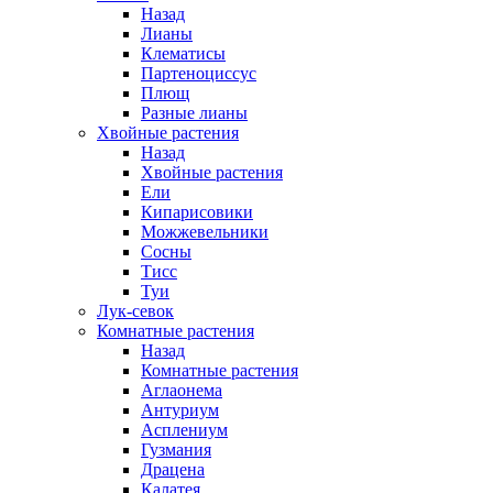
Назад
Лианы
Клематисы
Партеноциссус
Плющ
Разные лианы
Хвойные растения
Назад
Хвойные растения
Ели
Кипарисовики
Можжевельники
Сосны
Тисс
Туи
Лук-севок
Комнатные растения
Назад
Комнатные растения
Аглаонема
Антуриум
Асплениум
Гузмания
Драцена
Калатея