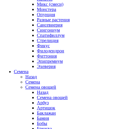
Микс (смеси)
Монстера
Опунция
Разные растения
Сансевиерия
Сингониум
Спатифиллум
Стрелиция
Фикус
Филодендрон
Фиттония
Эпипремнум
Эхеверия
Семена
Назад
Семена
Семена овощей
Назад
Семена овощей
Арбуз
Артишок
Баклажан
Бамия
Бобы
Брюква