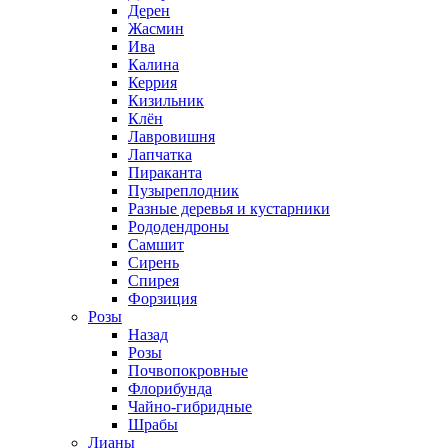
Дерен
Жасмин
Ива
Калина
Керрия
Кизильник
Клён
Лавровишня
Лапчатка
Пираканта
Пузыреплодник
Разные деревья и кустарники
Рододендроны
Самшит
Сирень
Спирея
Форзиция
Розы
Назад
Розы
Почвопокровные
Флорибунда
Чайно-гибридные
Шрабы
Лианы