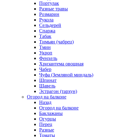
Портулак
Разные травы
Розмарин
Рукола
Сельдерей
Спаржа
Табак
Тимьян (чабрец)
Тмин
Укроп
Фенхель
Хризантема овощная
Чабер
Чуфа (Земляной миндаль)
Шпинат
Щавель
Эстрагон (тархун)
Огород на балконе
Назад
Огород на балконе
Баклажаны
Огурцы
Перец
Разные
Томаты