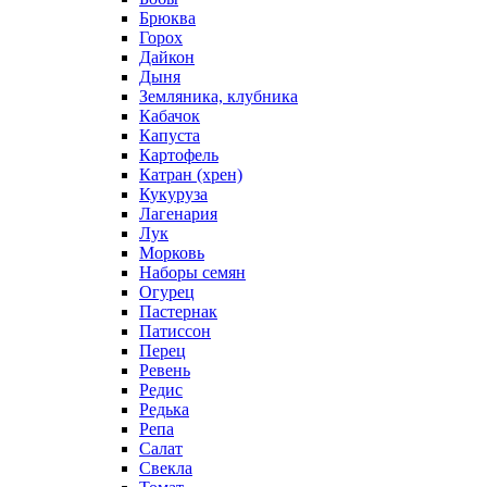
Брюква
Горох
Дайкон
Дыня
Земляника, клубника
Кабачок
Капуста
Картофель
Катран (хрен)
Кукуруза
Лагенария
Лук
Морковь
Наборы семян
Огурец
Пастернак
Патиссон
Перец
Ревень
Редис
Редька
Репа
Салат
Свекла