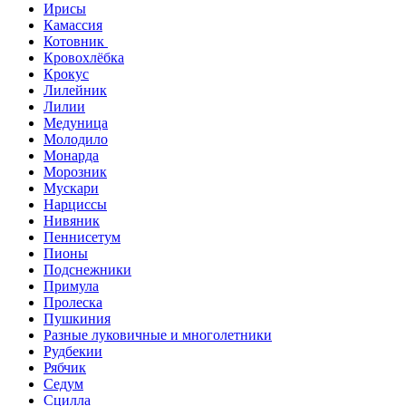
Ирисы
Камассия
Котовник
Кровохлёбка
Крокус
Лилейник
Лилии
Медуница
Молодило
Монарда
Морозник
Мускари
Нарциссы
Нивяник
Пеннисетум
Пионы
Подснежники
Примула
Пролеска
Пушкиния
Разные луковичные и многолетники
Рудбекии
Рябчик
Седум
Сцилла