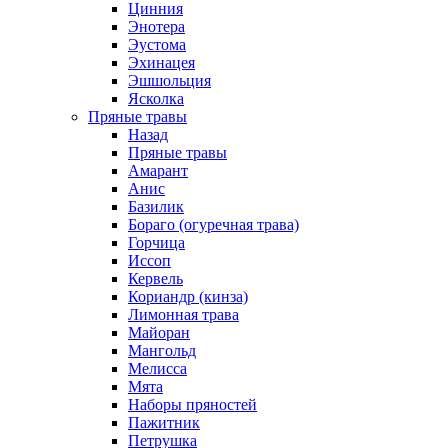
Цинния
Энотера
Эустома
Эхинацея
Эшшольция
Ясколка
Пряные травы
Назад
Пряные травы
Амарант
Анис
Базилик
Бораго (огуречная трава)
Горчица
Иссоп
Кервель
Кориандр (кинза)
Лимонная трава
Майоран
Мангольд
Мелисса
Мята
Наборы пряностей
Пажитник
Петрушка