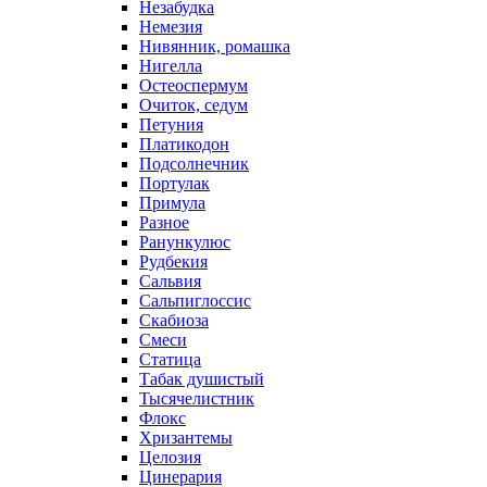
Незабудка
Немезия
Нивянник, ромашка
Нигелла
Остеоспермум
Очиток, седум
Петуния
Платикодон
Подсолнечник
Портулак
Примула
Разное
Ранункулюс
Рудбекия
Сальвия
Сальпиглоссис
Скабиоза
Смеси
Статица
Табак душистый
Тысячелистник
Флокс
Хризантемы
Целозия
Цинерария