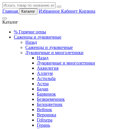
Главная
Избранное
Кабинет
Корзина
Каталог
Каталог
%
Горячие цены
Саженцы и луковичные
Назад
Саженцы и луковичные
Луковичные и многолетники
Назад
Луковичные и многолетники
Аквилегия
Аллиум
Астильба
Астра
Бадан
Барвинок
Безвременник
Белоцветник
Вейник
Вероника
Гейхера
Герань