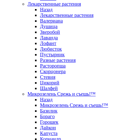
Лекарственные растения
Назад
Лекарственные растения
Валериана
Душица
Зверобой
Лаванда
Лофант
Любисток
Пустырник
Разные растения
Расторопша
Скорцонера
Стевия
Цикорий
Шалфей
Микрозелень Срежь и съешь!™
Назад
Микрозелень Срежь и съешь!™
Базилик
Бораго
Горошек
Дайкон
Капуста
Кориандр