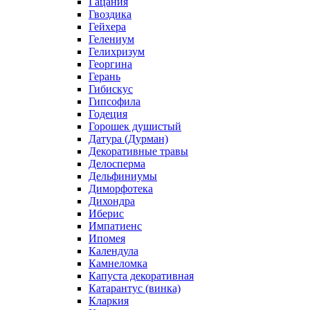
Гацания
Гвоздика
Гейхера
Гелениум
Гелихризум
Георгина
Герань
Гибискус
Гипсофила
Годеция
Горошек душистый
Датура (Дурман)
Декоративные травы
Делосперма
Дельфиниумы
Диморфотека
Дихондра
Иберис
Импатиенс
Ипомея
Календула
Камнеломка
Капуста декоративная
Катарантус (винка)
Кларкия