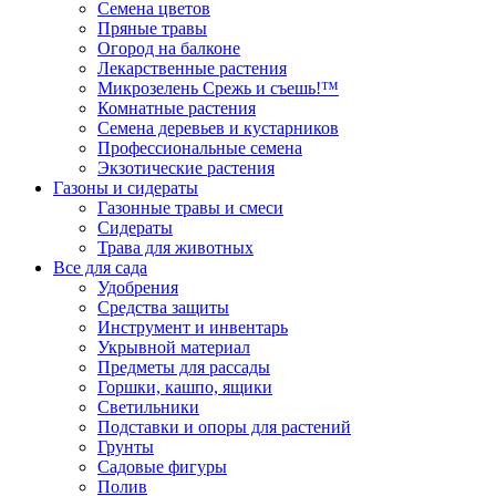
Семена цветов
Пряные травы
Огород на балконе
Лекарственные растения
Микрозелень Срежь и съешь!™
Комнатные растения
Семена деревьев и кустарников
Профессиональные семена
Экзотические растения
Газоны и сидераты
Газонные травы и смеси
Сидераты
Трава для животных
Все для сада
Удобрения
Средства защиты
Инструмент и инвентарь
Укрывной материал
Предметы для рассады
Горшки, кашпо, ящики
Светильники
Подставки и опоры для растений
Грунты
Садовые фигуры
Полив