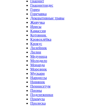
Гиацинт
Гиацинтоидес
Горец
Горечавка
Декоративные травы
Живучка
Ирисы
Камассия
Котовник
Кровохлёбка
Крокус
Лилейник
Лилии
Медуница
Молодило
Монарда
Морозник
Мускари
Нарциссы
Нивяник
Пеннисетум
Пионы
Подснежники
Примула
Пролеска