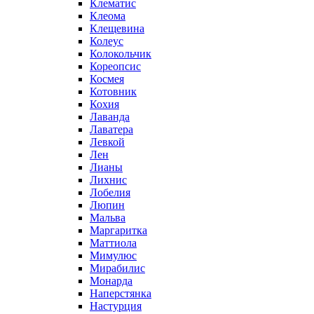
Клематис
Клеома
Клещевина
Колеус
Колокольчик
Кореопсис
Космея
Котовник
Кохия
Лаванда
Лаватера
Левкой
Лен
Лианы
Лихнис
Лобелия
Люпин
Мальва
Маргаритка
Маттиола
Мимулюс
Мирабилис
Монарда
Наперстянка
Настурция