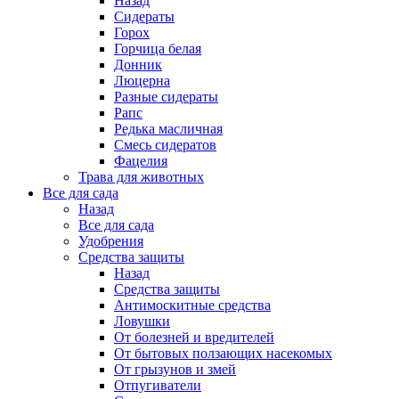
Назад
Сидераты
Горох
Горчица белая
Донник
Люцерна
Разные сидераты
Рапс
Редька масличная
Смесь сидератов
Фацелия
Трава для животных
Все для сада
Назад
Все для сада
Удобрения
Средства защиты
Назад
Средства защиты
Антимоскитные средства
Ловушки
От болезней и вредителей
От бытовых ползающих насекомых
От грызунов и змей
Отпугиватели