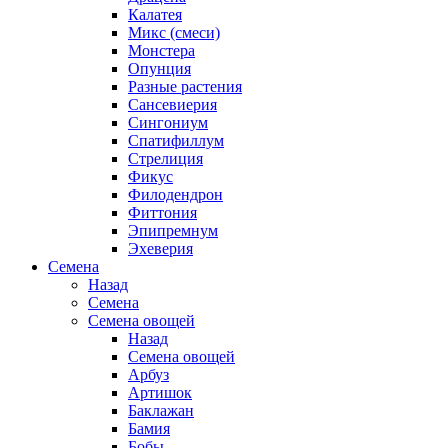
Калатея
Микс (смеси)
Монстера
Опунция
Разные растения
Сансевиерия
Сингониум
Спатифиллум
Стрелиция
Фикус
Филодендрон
Фиттония
Эпипремнум
Эхеверия
Семена
Назад
Семена
Семена овощей
Назад
Семена овощей
Арбуз
Артишок
Баклажан
Бамия
Бобы