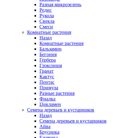
Разная микрозелень
Редис
Рукола
Свекла
Смеси
Комнатные растения
Назад
Комнатные растения
Бальзамин
Бегония
Гербера
Глоксиния
Гранат
Кактус
Пентас
Примула
Разные растения
Фиалка
Цикламен
Семена деревьев и кустарников
Назад
Семена деревьев и кустарников
Айва
Брусника
Ежевика