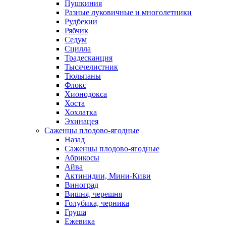
Пушкиния
Разные луковичные и многолетники
Рудбекии
Рябчик
Седум
Сцилла
Традесканция
Тысячелистник
Тюльпаны
Флокс
Хионодокса
Хоста
Хохлатка
Эхинацея
Саженцы плодово-ягодные
Назад
Саженцы плодово-ягодные
Абрикосы
Айва
Актинидии, Мини-Киви
Виноград
Вишня, черешня
Голубика, черника
Груша
Ежевика