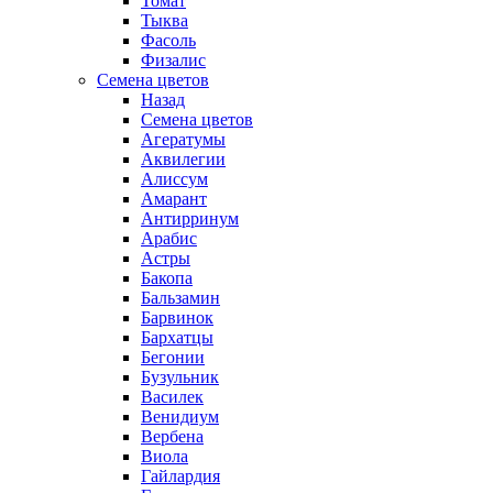
Томат
Тыква
Фасоль
Физалис
Семена цветов
Назад
Семена цветов
Агератумы
Аквилегии
Алиссум
Амарант
Антирринум
Арабис
Астры
Бакопа
Бальзамин
Барвинок
Бархатцы
Бегонии
Бузульник
Василек
Венидиум
Вербена
Виола
Гайлардия