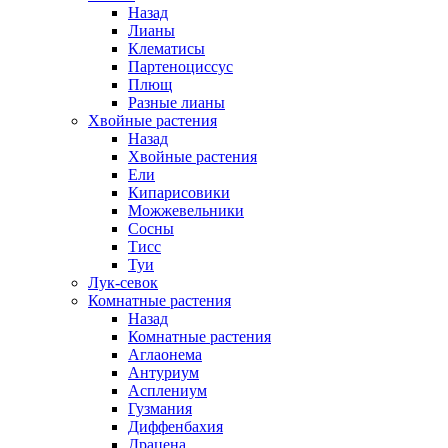
Назад
Лианы
Клематисы
Партеноциссус
Плющ
Разные лианы
Хвойные растения
Назад
Хвойные растения
Ели
Кипарисовики
Можжевельники
Сосны
Тисс
Туи
Лук-севок
Комнатные растения
Назад
Комнатные растения
Аглаонема
Антуриум
Асплениум
Гузмания
Диффенбахия
Драцена