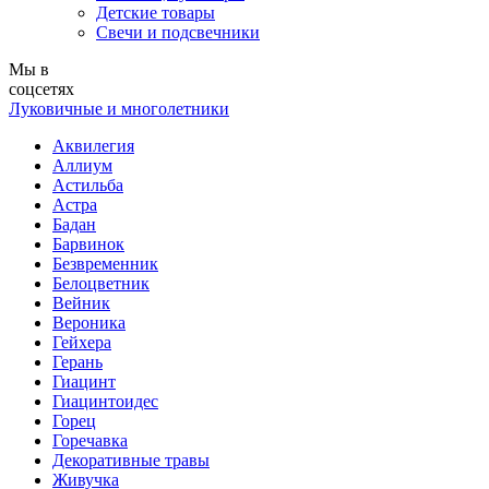
Детские товары
Свечи и подсвечники
Мы в
соцсетях
Луковичные и многолетники
Аквилегия
Аллиум
Астильба
Астра
Бадан
Барвинок
Безвременник
Белоцветник
Вейник
Вероника
Гейхера
Герань
Гиацинт
Гиацинтоидес
Горец
Горечавка
Декоративные травы
Живучка