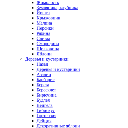
Жимолость
Земляника, клубника
Йошта
Крыжовник
Малина
Персики
Рябина
Сливы
Смородина
Шелковица
Яблони
Деревья и кустарники
Назад
Деревья и кустарники
Азалии
Барбарис
Береза
Бересклет
Бирючина
Будлея
Вейгела
Гибискус
Гортензия
Дейция
Декоративные яблони