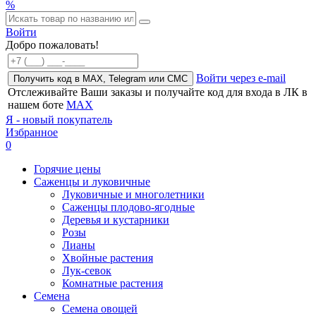
%
Войти
Добро пожаловать!
Войти через e-mail
Получить код в MAX, Telegram или СМС
Отслеживайте Ваши заказы и получайте код для входа в ЛК в
нашем боте
MAX
Я - новый покупатель
Избранное
0
Горячие цены
Саженцы и луковичные
Луковичные и многолетники
Саженцы плодово-ягодные
Деревья и кустарники
Розы
Лианы
Хвойные растения
Лук-севок
Комнатные растения
Семена
Семена овощей