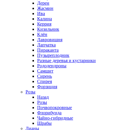
Дерен
Жасмин
Ива
Калина
Керрия
Кизильник
Клён
Лавровишня
Лапчатка
Пираканта
Пузыреплодник
Разные деревья и кустарники
Рододендроны
Самшит
Сирень
Спирея
Форзиция
Розы
Назад
Розы
Почвопокровные
Флорибунда
Чайно-гибридные
Шрабы
Лианы