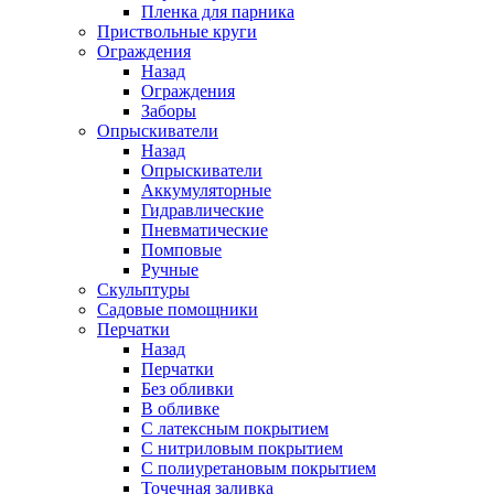
Пленка для парника
Приствольные круги
Ограждения
Назад
Ограждения
Заборы
Опрыскиватели
Назад
Опрыскиватели
Аккумуляторные
Гидравлические
Пневматические
Помповые
Ручные
Скульптуры
Садовые помощники
Перчатки
Назад
Перчатки
Без обливки
В обливке
С латексным покрытием
С нитриловым покрытием
С полиуретановым покрытием
Точечная заливка