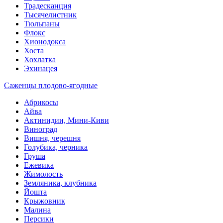
Традесканция
Тысячелистник
Тюльпаны
Флокс
Хионодокса
Хоста
Хохлатка
Эхинацея
Саженцы плодово-ягодные
Абрикосы
Айва
Актинидии, Мини-Киви
Виноград
Вишня, черешня
Голубика, черника
Груша
Ежевика
Жимолость
Земляника, клубника
Йошта
Крыжовник
Малина
Персики