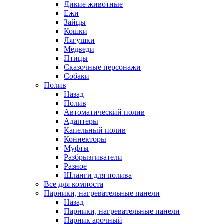
Дикие животные
Ежи
Зайцы
Кошки
Лягушки
Медведи
Птицы
Сказочные персонажи
Собаки
Полив
Назад
Полив
Автоматический полив
Адаптеры
Капельный полив
Коннекторы
Муфты
Разбрызгиватели
Разное
Шланги для полива
Все для компоста
Парники, нагревательные панели
Назад
Парники, нагревательные панели
Парник арочный