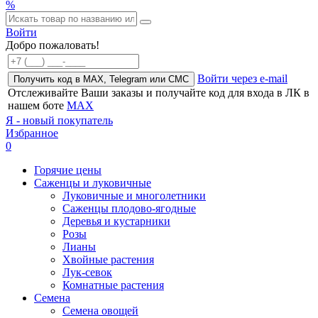
%
Войти
Добро пожаловать!
Войти через e-mail
Получить код в MAX, Telegram или СМС
Отслеживайте Ваши заказы и получайте код для входа в ЛК в
нашем боте
MAX
Я - новый покупатель
Избранное
0
Горячие цены
Саженцы и луковичные
Луковичные и многолетники
Саженцы плодово-ягодные
Деревья и кустарники
Розы
Лианы
Хвойные растения
Лук-севок
Комнатные растения
Семена
Семена овощей