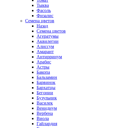
Томат
Тыква
Фасоль
Физалис
Семена цветов
Назад
Семена цветов
Агератумы
Аквилегии
Алиссум
Амарант
Антирринум
Арабис
Астры
Бакопа
Бальзамин
Барвинок
Бархатцы
Бегонии
Бузульник
Василек
Венидиум
Вербена
Виола
Гайлардия