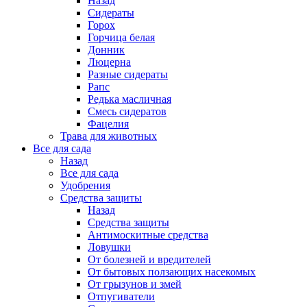
Назад
Сидераты
Горох
Горчица белая
Донник
Люцерна
Разные сидераты
Рапс
Редька масличная
Смесь сидератов
Фацелия
Трава для животных
Все для сада
Назад
Все для сада
Удобрения
Средства защиты
Назад
Средства защиты
Антимоскитные средства
Ловушки
От болезней и вредителей
От бытовых ползающих насекомых
От грызунов и змей
Отпугиватели