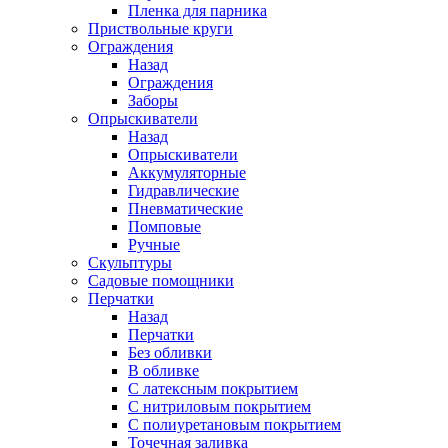
Пленка для парника
Приствольные круги
Ограждения
Назад
Ограждения
Заборы
Опрыскиватели
Назад
Опрыскиватели
Аккумуляторные
Гидравлические
Пневматические
Помповые
Ручные
Скульптуры
Садовые помощники
Перчатки
Назад
Перчатки
Без обливки
В обливке
С латексным покрытием
С нитриловым покрытием
С полиуретановым покрытием
Точечная заливка