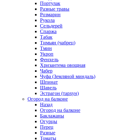
Портулак
Разные травы
Розмарин
Рукола
Сельдерей
Спаржа
Табак
Тимьян (чабрец)
Тмин
Укроп
Фенхель
Хризантема овощная
Чабер
Чуфа (Земляной миндаль)
Шпинат
Щавель
Эстрагон (тархун)
Огород на балконе
Назад
Огород на балконе
Баклажаны
Огурцы
Перец
Разные
Томаты