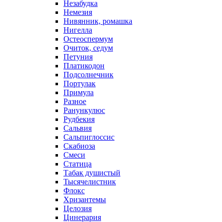
Незабудка
Немезия
Нивянник, ромашка
Нигелла
Остеоспермум
Очиток, седум
Петуния
Платикодон
Подсолнечник
Портулак
Примула
Разное
Ранункулюс
Рудбекия
Сальвия
Сальпиглоссис
Скабиоза
Смеси
Статица
Табак душистый
Тысячелистник
Флокс
Хризантемы
Целозия
Цинерария