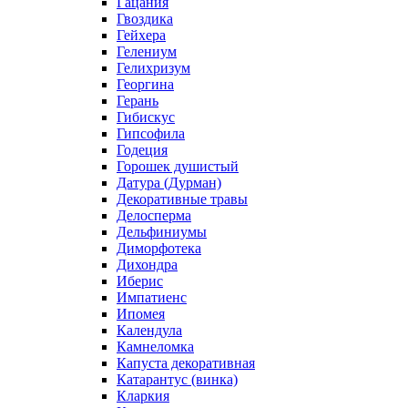
Гацания
Гвоздика
Гейхера
Гелениум
Гелихризум
Георгина
Герань
Гибискус
Гипсофила
Годеция
Горошек душистый
Датура (Дурман)
Декоративные травы
Делосперма
Дельфиниумы
Диморфотека
Дихондра
Иберис
Импатиенс
Ипомея
Календула
Камнеломка
Капуста декоративная
Катарантус (винка)
Кларкия