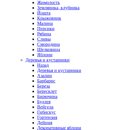
Жимолость
Земляника, клубника
Йошта
Крыжовник
Малина
Персики
Рябина
Сливы
Смородина
Шелковица
Яблони
Деревья и кустарники
Назад
Деревья и кустарники
Азалии
Барбарис
Береза
Бересклет
Бирючина
Будлея
Вейгела
Гибискус
Гортензия
Дейция
Декоративные яблони