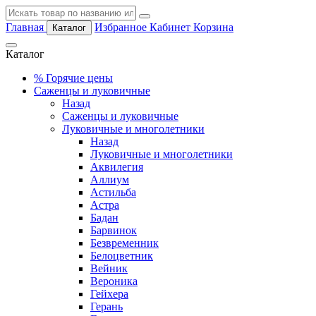
Главная
Избранное
Кабинет
Корзина
Каталог
Каталог
%
Горячие цены
Саженцы и луковичные
Назад
Саженцы и луковичные
Луковичные и многолетники
Назад
Луковичные и многолетники
Аквилегия
Аллиум
Астильба
Астра
Бадан
Барвинок
Безвременник
Белоцветник
Вейник
Вероника
Гейхера
Герань