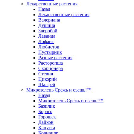
Лекарственные растения
Назад
Лекарственные растения
Валериана
Душица
Зверобой
Лаванда
Лофант
Любисток
Пустырник
Разные растения
Расторопша
Скорцонера
Стевия
Цикорий
Шалфей
Микрозелень Срежь и съешь!™
Назад
Микрозелень Срежь и съешь!™
Базилик
Бораго
Горошек
Дайкон
Капуста
Кориандр