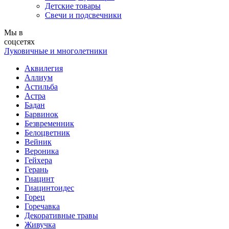
Детские товары
Свечи и подсвечники
Мы в
соцсетях
Луковичные и многолетники
Аквилегия
Аллиум
Астильба
Астра
Бадан
Барвинок
Безвременник
Белоцветник
Вейник
Вероника
Гейхера
Герань
Гиацинт
Гиацинтоидес
Горец
Горечавка
Декоративные травы
Живучка