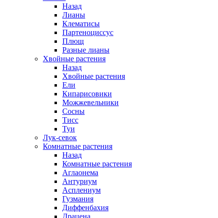
Назад
Лианы
Клематисы
Партеноциссус
Плющ
Разные лианы
Хвойные растения
Назад
Хвойные растения
Ели
Кипарисовики
Можжевельники
Сосны
Тисс
Туи
Лук-севок
Комнатные растения
Назад
Комнатные растения
Аглаонема
Антуриум
Асплениум
Гузмания
Диффенбахия
Драцена