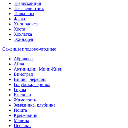
Традесканция
Тысячелистник
Тюльпаны
Флокс
Хионодокса
Хоста
Хохлатка
Эхинацея
Саженцы плодово-ягодные
Абрикосы
Айва
Актинидии, Мини-Киви
Виноград
Вишня, черешня
Голубика, черника
Груша
Ежевика
Жимолость
Земляника, клубника
Йошта
Крыжовник
Малина
Персики