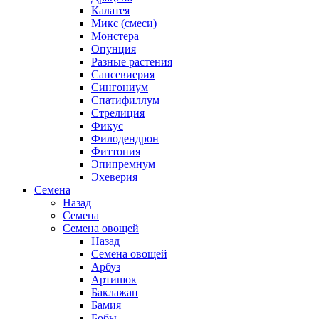
Калатея
Микс (смеси)
Монстера
Опунция
Разные растения
Сансевиерия
Сингониум
Спатифиллум
Стрелиция
Фикус
Филодендрон
Фиттония
Эпипремнум
Эхеверия
Семена
Назад
Семена
Семена овощей
Назад
Семена овощей
Арбуз
Артишок
Баклажан
Бамия
Бобы