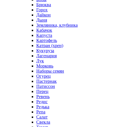
Брюква
Горох
Дайкон
Дыня
Земляника, клубника
Кабачок
Капуста
Картофель
Катран (хрен)
Кукуруза
Лагенария
Лук
Морковь
Наборы семян
Огурец
Пастернак
Патиссон
Перец
Ревень
Редис
Редька
Репа
Салат
Свекла