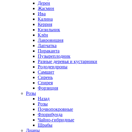
Дерен
Жасмин
Ива
Калина
Керрия
Кизильник
Клён
Лавровишня
Лапчатка
Пираканта
Пузыреплодник
Разные деревья и кустарники
Рододендроны
Самшит
Сирень
Спирея
Форзиция
Розы
Назад
Розы
Почвопокровные
Флорибунда
Чайно-гибридные
Шрабы
Лианы