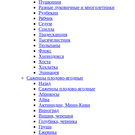
Пушкиния
Разные луковичные и многолетники
Рудбекии
Рябчик
Седум
Сцилла
Традесканция
Тысячелистник
Тюльпаны
Флокс
Хионодокса
Хоста
Хохлатка
Эхинацея
Саженцы плодово-ягодные
Назад
Саженцы плодово-ягодные
Абрикосы
Айва
Актинидии, Мини-Киви
Виноград
Вишня, черешня
Голубика, черника
Груша
Ежевика