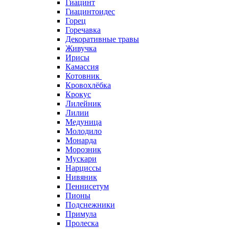
Гиацинт
Гиацинтоидес
Горец
Горечавка
Декоративные травы
Живучка
Ирисы
Камассия
Котовник
Кровохлёбка
Крокус
Лилейник
Лилии
Медуница
Молодило
Монарда
Морозник
Мускари
Нарциссы
Нивяник
Пеннисетум
Пионы
Подснежники
Примула
Пролеска