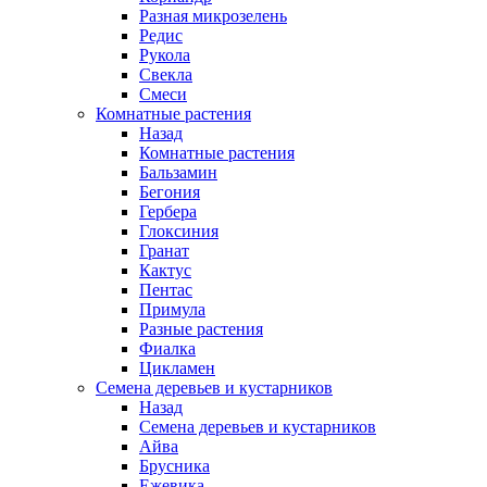
Разная микрозелень
Редис
Рукола
Свекла
Смеси
Комнатные растения
Назад
Комнатные растения
Бальзамин
Бегония
Гербера
Глоксиния
Гранат
Кактус
Пентас
Примула
Разные растения
Фиалка
Цикламен
Семена деревьев и кустарников
Назад
Семена деревьев и кустарников
Айва
Брусника
Ежевика