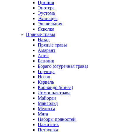
Цинния
Энотера
Эустома
Эхинацея
Эшшольция
Ясколка
Пряные травы
Назад
Пряные травы
Амарант
Анис
Базилик
Бораго (огуречная трава)
Горчица
Иссоп
Кервель
Кориандр (кинза)
Лимонная трава
Майоран
Мангольд
Мелисса
Мята
Наборы пряностей
Пажитник
Петрушка