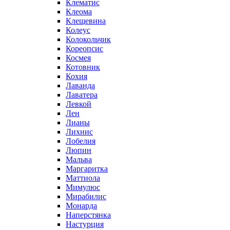
Клематис
Клеома
Клещевина
Колеус
Колокольчик
Кореопсис
Космея
Котовник
Кохия
Лаванда
Лаватера
Левкой
Лен
Лианы
Лихнис
Лобелия
Люпин
Мальва
Маргаритка
Маттиола
Мимулюс
Мирабилис
Монарда
Наперстянка
Настурция