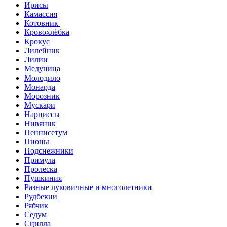
Ирисы
Камассия
Котовник
Кровохлёбка
Крокус
Лилейник
Лилии
Медуница
Молодило
Монарда
Морозник
Мускари
Нарциссы
Нивяник
Пеннисетум
Пионы
Подснежники
Примула
Пролеска
Пушкиния
Разные луковичные и многолетники
Рудбекии
Рябчик
Седум
Сцилла