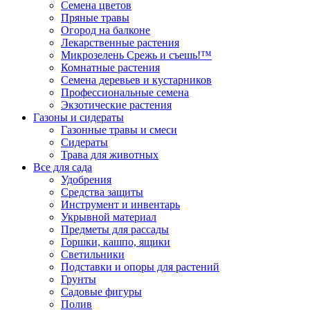
Семена цветов
Пряные травы
Огород на балконе
Лекарственные растения
Микрозелень Срежь и съешь!™
Комнатные растения
Семена деревьев и кустарников
Профессиональные семена
Экзотические растения
Газоны и сидераты
Газонные травы и смеси
Сидераты
Трава для животных
Все для сада
Удобрения
Средства защиты
Инструмент и инвентарь
Укрывной материал
Предметы для рассады
Горшки, кашпо, ящики
Светильники
Подставки и опоры для растений
Грунты
Садовые фигуры
Полив