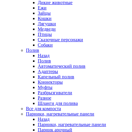
Дикие животные
Ежи
Зайцы
Кошки
Лягушки
Медведи
Птицы
Сказочные персонажи
Собаки
Полив
Назад
Полив
Автоматический полив
Адаптеры
Капельный полив
Коннекторы
Муфты
Разбрызгиватели
Разное
Шланги для полива
Все для компоста
Парники, нагревательные панели
Назад
Парники, нагревательные панели
Парник арочный