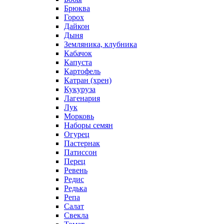
Брюква
Горох
Дайкон
Дыня
Земляника, клубника
Кабачок
Капуста
Картофель
Катран (хрен)
Кукуруза
Лагенария
Лук
Морковь
Наборы семян
Огурец
Пастернак
Патиссон
Перец
Ревень
Редис
Редька
Репа
Салат
Свекла