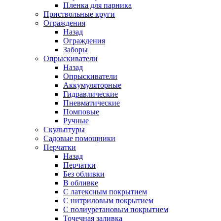
Пленка для парника
Приствольные круги
Ограждения
Назад
Ограждения
Заборы
Опрыскиватели
Назад
Опрыскиватели
Аккумуляторные
Гидравлические
Пневматические
Помповые
Ручные
Скульптуры
Садовые помощники
Перчатки
Назад
Перчатки
Без обливки
В обливке
С латексным покрытием
С нитриловым покрытием
С полиуретановым покрытием
Точечная заливка