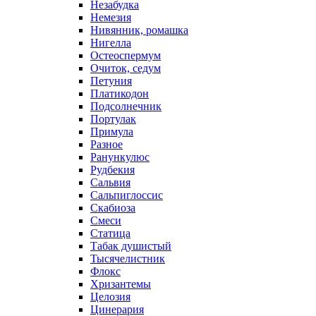
Незабудка
Немезия
Нивянник, ромашка
Нигелла
Остеоспермум
Очиток, седум
Петуния
Платикодон
Подсолнечник
Портулак
Примула
Разное
Ранункулюс
Рудбекия
Сальвия
Сальпиглоссис
Скабиоза
Смеси
Статица
Табак душистый
Тысячелистник
Флокс
Хризантемы
Целозия
Цинерария