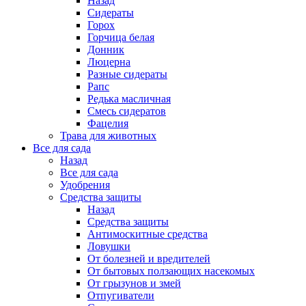
Назад
Сидераты
Горох
Горчица белая
Донник
Люцерна
Разные сидераты
Рапс
Редька масличная
Смесь сидератов
Фацелия
Трава для животных
Все для сада
Назад
Все для сада
Удобрения
Средства защиты
Назад
Средства защиты
Антимоскитные средства
Ловушки
От болезней и вредителей
От бытовых ползающих насекомых
От грызунов и змей
Отпугиватели