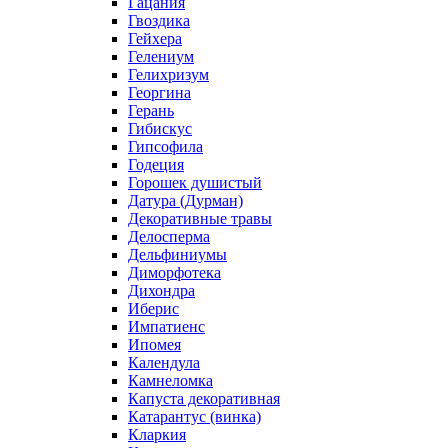
Гацания
Гвоздика
Гейхера
Гелениум
Гелихризум
Георгина
Герань
Гибискус
Гипсофила
Годеция
Горошек душистый
Датура (Дурман)
Декоративные травы
Делосперма
Дельфиниумы
Диморфотека
Дихондра
Иберис
Импатиенс
Ипомея
Календула
Камнеломка
Капуста декоративная
Катарантус (винка)
Кларкия