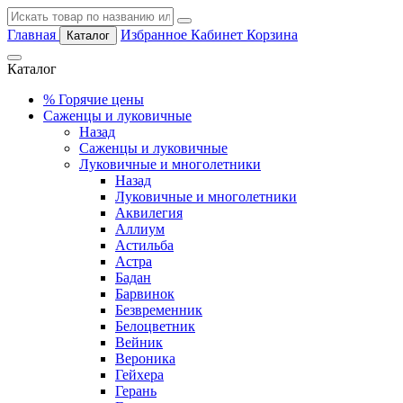
Главная
Избранное
Кабинет
Корзина
Каталог
Каталог
%
Горячие цены
Саженцы и луковичные
Назад
Саженцы и луковичные
Луковичные и многолетники
Назад
Луковичные и многолетники
Аквилегия
Аллиум
Астильба
Астра
Бадан
Барвинок
Безвременник
Белоцветник
Вейник
Вероника
Гейхера
Герань