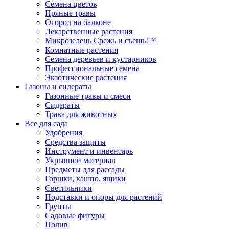
Семена цветов
Пряные травы
Огород на балконе
Лекарственные растения
Микрозелень Срежь и съешь!™
Комнатные растения
Семена деревьев и кустарников
Профессиональные семена
Экзотические растения
Газоны и сидераты
Газонные травы и смеси
Сидераты
Трава для животных
Все для сада
Удобрения
Средства защиты
Инструмент и инвентарь
Укрывной материал
Предметы для рассады
Горшки, кашпо, ящики
Светильники
Подставки и опоры для растений
Грунты
Садовые фигуры
Полив