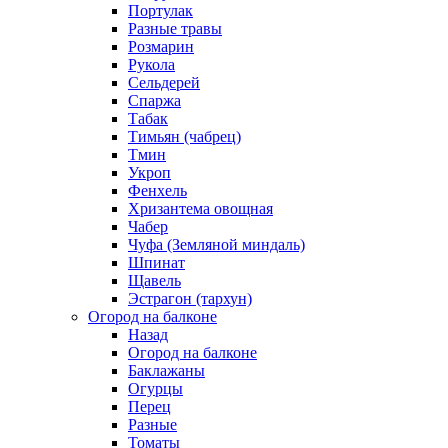
Портулак
Разные травы
Розмарин
Рукола
Сельдерей
Спаржа
Табак
Тимьян (чабрец)
Тмин
Укроп
Фенхель
Хризантема овощная
Чабер
Чуфа (Земляной миндаль)
Шпинат
Щавель
Эстрагон (тархун)
Огород на балконе
Назад
Огород на балконе
Баклажаны
Огурцы
Перец
Разные
Томаты