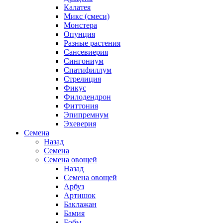
Калатея
Микс (смеси)
Монстера
Опунция
Разные растения
Сансевиерия
Сингониум
Спатифиллум
Стрелиция
Фикус
Филодендрон
Фиттония
Эпипремнум
Эхеверия
Семена
Назад
Семена
Семена овощей
Назад
Семена овощей
Арбуз
Артишок
Баклажан
Бамия
Бобы