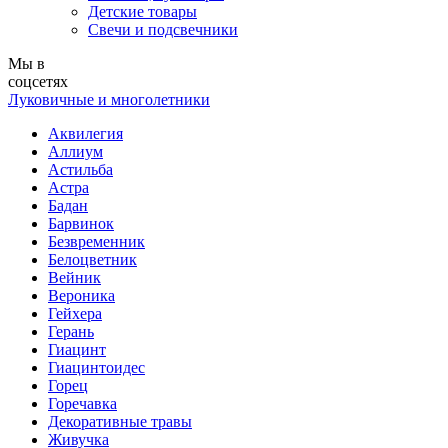
Детские товары
Свечи и подсвечники
Мы в
соцсетях
Луковичные и многолетники
Аквилегия
Аллиум
Астильба
Астра
Бадан
Барвинок
Безвременник
Белоцветник
Вейник
Вероника
Гейхера
Герань
Гиацинт
Гиацинтоидес
Горец
Горечавка
Декоративные травы
Живучка