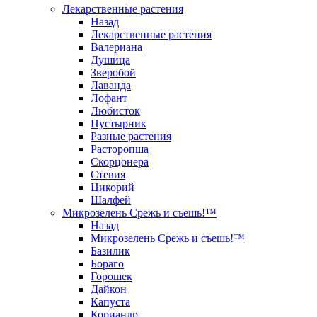
Лекарственные растения
Назад
Лекарственные растения
Валериана
Душица
Зверобой
Лаванда
Лофант
Любисток
Пустырник
Разные растения
Расторопша
Скорцонера
Стевия
Цикорий
Шалфей
Микрозелень Срежь и съешь!™
Назад
Микрозелень Срежь и съешь!™
Базилик
Бораго
Горошек
Дайкон
Капуста
Кориандр