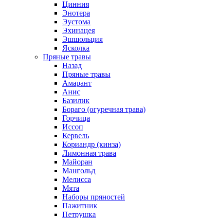
Цинния
Энотера
Эустома
Эхинацея
Эшшольция
Ясколка
Пряные травы
Назад
Пряные травы
Амарант
Анис
Базилик
Бораго (огуречная трава)
Горчица
Иссоп
Кервель
Кориандр (кинза)
Лимонная трава
Майоран
Мангольд
Мелисса
Мята
Наборы пряностей
Пажитник
Петрушка