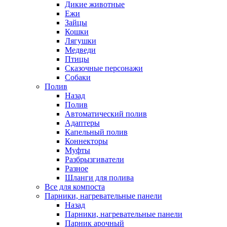
Дикие животные
Ежи
Зайцы
Кошки
Лягушки
Медведи
Птицы
Сказочные персонажи
Собаки
Полив
Назад
Полив
Автоматический полив
Адаптеры
Капельный полив
Коннекторы
Муфты
Разбрызгиватели
Разное
Шланги для полива
Все для компоста
Парники, нагревательные панели
Назад
Парники, нагревательные панели
Парник арочный