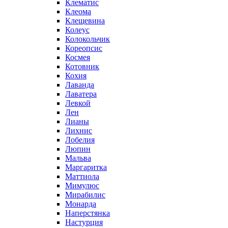
Клематис
Клеома
Клещевина
Колеус
Колокольчик
Кореопсис
Космея
Котовник
Кохия
Лаванда
Лаватера
Левкой
Лен
Лианы
Лихнис
Лобелия
Люпин
Мальва
Маргаритка
Маттиола
Мимулюс
Мирабилис
Монарда
Наперстянка
Настурция