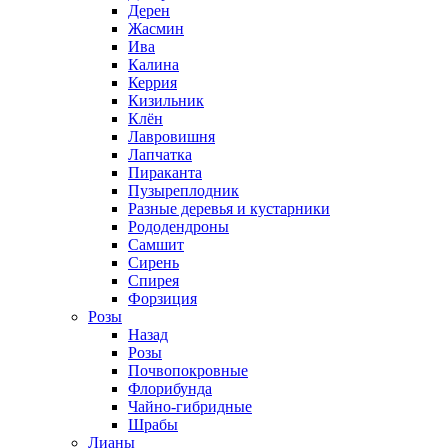
Дерен
Жасмин
Ива
Калина
Керрия
Кизильник
Клён
Лавровишня
Лапчатка
Пираканта
Пузыреплодник
Разные деревья и кустарники
Рододендроны
Самшит
Сирень
Спирея
Форзиция
Розы
Назад
Розы
Почвопокровные
Флорибунда
Чайно-гибридные
Шрабы
Лианы