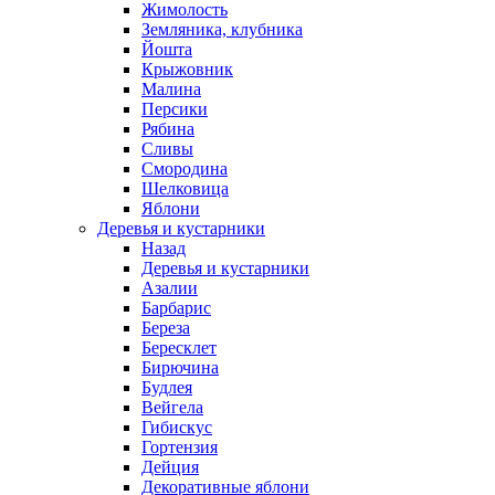
Жимолость
Земляника, клубника
Йошта
Крыжовник
Малина
Персики
Рябина
Сливы
Смородина
Шелковица
Яблони
Деревья и кустарники
Назад
Деревья и кустарники
Азалии
Барбарис
Береза
Бересклет
Бирючина
Будлея
Вейгела
Гибискус
Гортензия
Дейция
Декоративные яблони