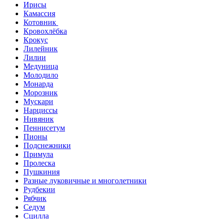
Ирисы
Камассия
Котовник
Кровохлёбка
Крокус
Лилейник
Лилии
Медуница
Молодило
Монарда
Морозник
Мускари
Нарциссы
Нивяник
Пеннисетум
Пионы
Подснежники
Примула
Пролеска
Пушкиния
Разные луковичные и многолетники
Рудбекии
Рябчик
Седум
Сцилла