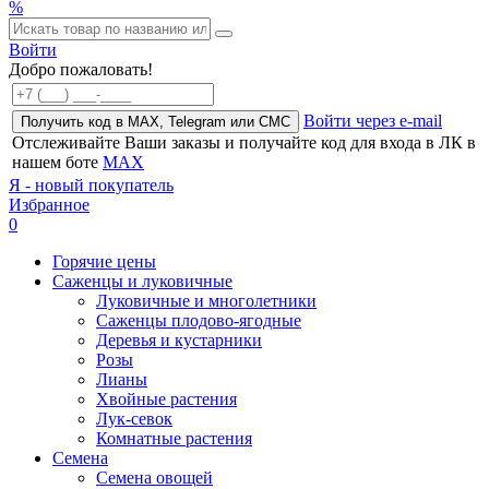
%
Войти
Добро пожаловать!
Войти через e-mail
Получить код в MAX, Telegram или СМС
Отслеживайте Ваши заказы и получайте код для входа в ЛК в
нашем боте
MAX
Я - новый покупатель
Избранное
0
Горячие цены
Саженцы и луковичные
Луковичные и многолетники
Саженцы плодово-ягодные
Деревья и кустарники
Розы
Лианы
Хвойные растения
Лук-севок
Комнатные растения
Семена
Семена овощей