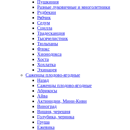
Пушкиния
Разные луковичные и многолетники
Рудбекии
Рябчик
Седум
Сцилла
Традесканция
Тысячелистник
Тюльпаны
Флокс
Хионодокса
Хоста
Хохлатка
Эхинацея
Саженцы плодово-ягодные
Назад
Саженцы плодово-ягодные
Абрикосы
Айва
Актинидии, Мини-Киви
Виноград
Вишня, черешня
Голубика, черника
Груша
Ежевика