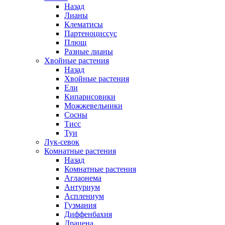
Назад
Лианы
Клематисы
Партеноциссус
Плющ
Разные лианы
Хвойные растения
Назад
Хвойные растения
Ели
Кипарисовики
Можжевельники
Сосны
Тисс
Туи
Лук-севок
Комнатные растения
Назад
Комнатные растения
Аглаонема
Антуриум
Асплениум
Гузмания
Диффенбахия
Драцена