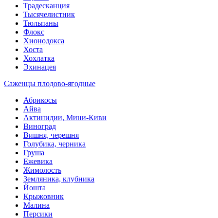
Традесканция
Тысячелистник
Тюльпаны
Флокс
Хионодокса
Хоста
Хохлатка
Эхинацея
Саженцы плодово-ягодные
Абрикосы
Айва
Актинидии, Мини-Киви
Виноград
Вишня, черешня
Голубика, черника
Груша
Ежевика
Жимолость
Земляника, клубника
Йошта
Крыжовник
Малина
Персики