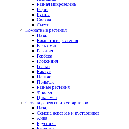
Разная микрозелень
Редис
Рукола
Свекла
Смеси
Комнатные растения
Назад
Комнатные растения
Бальзамин
Бегония
Гербера
Глоксиния
Гранат
Кактус
Пентас
Примула
Разные растения
Фиалка
Цикламен
Семена деревьев и кустарников
Назад
Семена деревьев и кустарников
Айва
Брусника
Ежевика