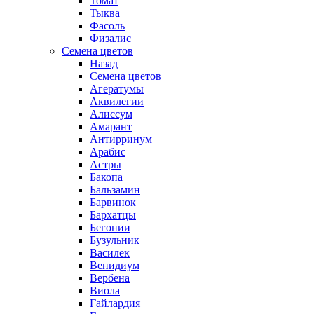
Томат
Тыква
Фасоль
Физалис
Семена цветов
Назад
Семена цветов
Агератумы
Аквилегии
Алиссум
Амарант
Антирринум
Арабис
Астры
Бакопа
Бальзамин
Барвинок
Бархатцы
Бегонии
Бузульник
Василек
Венидиум
Вербена
Виола
Гайлардия