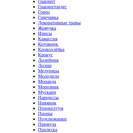
Гиацинт
Гиацинтоидес
Горец
Горечавка
Декоративные травы
Живучка
Ирисы
Камассия
Котовник
Кровохлёбка
Крокус
Лилейник
Лилии
Медуница
Молодило
Монарда
Морозник
Мускари
Нарциссы
Нивяник
Пеннисетум
Пионы
Подснежники
Примула
Пролеска