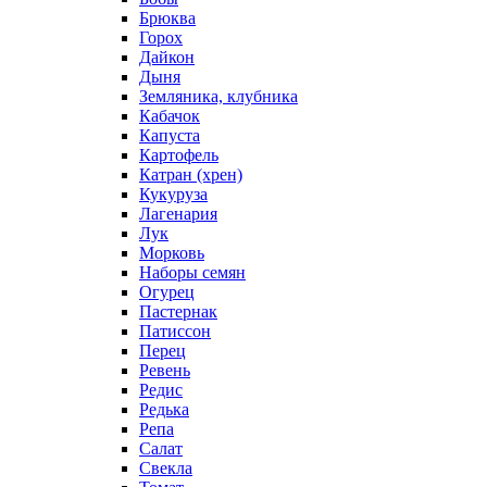
Брюква
Горох
Дайкон
Дыня
Земляника, клубника
Кабачок
Капуста
Картофель
Катран (хрен)
Кукуруза
Лагенария
Лук
Морковь
Наборы семян
Огурец
Пастернак
Патиссон
Перец
Ревень
Редис
Редька
Репа
Салат
Свекла