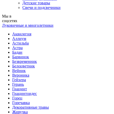
Детские товары
Свечи и подсвечники
Мы в
соцсетях
Луковичные и многолетники
Аквилегия
Аллиум
Астильба
Астра
Бадан
Барвинок
Безвременник
Белоцветник
Вейник
Вероника
Гейхера
Герань
Гиацинт
Гиацинтоидес
Горец
Горечавка
Декоративные травы
Живучка