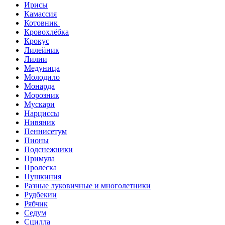
Ирисы
Камассия
Котовник
Кровохлёбка
Крокус
Лилейник
Лилии
Медуница
Молодило
Монарда
Морозник
Мускари
Нарциссы
Нивяник
Пеннисетум
Пионы
Подснежники
Примула
Пролеска
Пушкиния
Разные луковичные и многолетники
Рудбекии
Рябчик
Седум
Сцилла