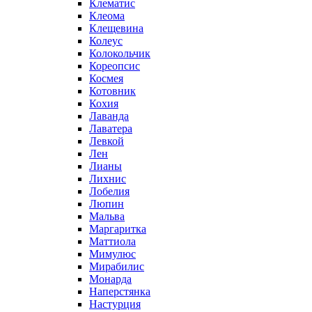
Клематис
Клеома
Клещевина
Колеус
Колокольчик
Кореопсис
Космея
Котовник
Кохия
Лаванда
Лаватера
Левкой
Лен
Лианы
Лихнис
Лобелия
Люпин
Мальва
Маргаритка
Маттиола
Мимулюс
Мирабилис
Монарда
Наперстянка
Настурция