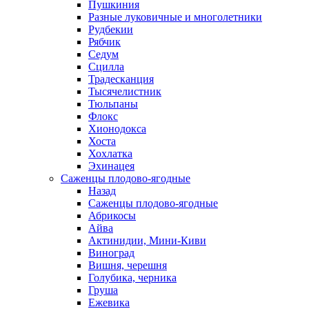
Пушкиния
Разные луковичные и многолетники
Рудбекии
Рябчик
Седум
Сцилла
Традесканция
Тысячелистник
Тюльпаны
Флокс
Хионодокса
Хоста
Хохлатка
Эхинацея
Саженцы плодово-ягодные
Назад
Саженцы плодово-ягодные
Абрикосы
Айва
Актинидии, Мини-Киви
Виноград
Вишня, черешня
Голубика, черника
Груша
Ежевика