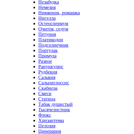
Незабудка
Немезия
Нивянник, ромашка
Нигелла
Остеоспермум
Очиток, седум
Петуния
Платикодон
Подсолнечник
Портулак
Примула
Разное
Ранункулюс
Рудбекия
Сальвия
Сальпиглоссис
Скабиоза
Смеси
Статица
Табак душистый
Тысячелистник
Флокс
Хризантемы
Целозия
Цинерария