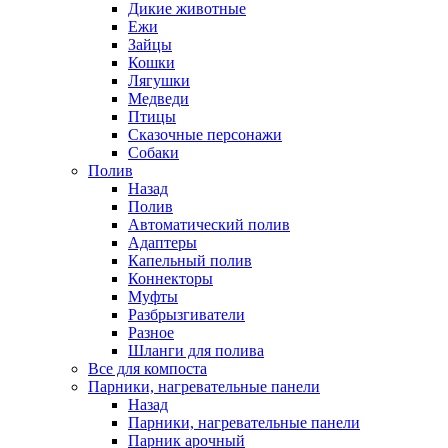
Дикие животные
Ежи
Зайцы
Кошки
Лягушки
Медведи
Птицы
Сказочные персонажи
Собаки
Полив
Назад
Полив
Автоматический полив
Адаптеры
Капельный полив
Коннекторы
Муфты
Разбрызгиватели
Разное
Шланги для полива
Все для компоста
Парники, нагревательные панели
Назад
Парники, нагревательные панели
Парник арочный