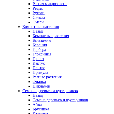
Разная микрозелень
Редис
Рукола
Свекла
Смеси
Комнатные растения
Назад
Комнатные растения
Бальзамин
Бегония
Гербера
Глоксиния
Гранат
Кактус
Пентас
Примула
Разные растения
Фиалка
Цикламен
Семена деревьев и кустарников
Назад
Семена деревьев и кустарников
Айва
Брусника
Ежевика