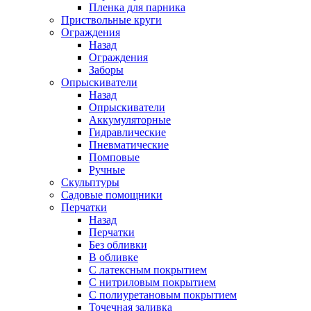
Пленка для парника
Приствольные круги
Ограждения
Назад
Ограждения
Заборы
Опрыскиватели
Назад
Опрыскиватели
Аккумуляторные
Гидравлические
Пневматические
Помповые
Ручные
Скульптуры
Садовые помощники
Перчатки
Назад
Перчатки
Без обливки
В обливке
С латексным покрытием
С нитриловым покрытием
С полиуретановым покрытием
Точечная заливка