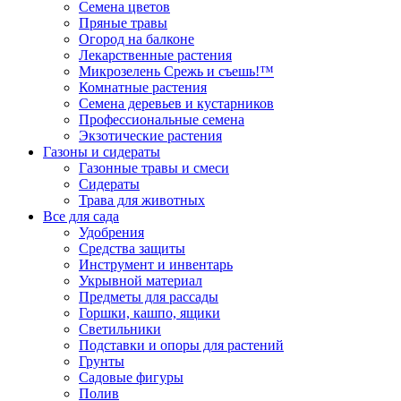
Семена цветов
Пряные травы
Огород на балконе
Лекарственные растения
Микрозелень Срежь и съешь!™
Комнатные растения
Семена деревьев и кустарников
Профессиональные семена
Экзотические растения
Газоны и сидераты
Газонные травы и смеси
Сидераты
Трава для животных
Все для сада
Удобрения
Средства защиты
Инструмент и инвентарь
Укрывной материал
Предметы для рассады
Горшки, кашпо, ящики
Светильники
Подставки и опоры для растений
Грунты
Садовые фигуры
Полив