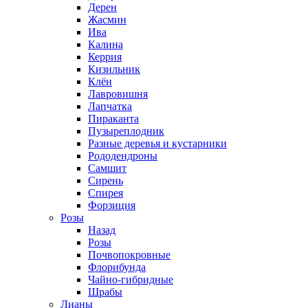
Дерен
Жасмин
Ива
Калина
Керрия
Кизильник
Клён
Лавровишня
Лапчатка
Пираканта
Пузыреплодник
Разные деревья и кустарники
Рододендроны
Самшит
Сирень
Спирея
Форзиция
Розы
Назад
Розы
Почвопокровные
Флорибунда
Чайно-гибридные
Шрабы
Лианы