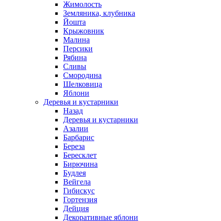
Жимолость
Земляника, клубника
Йошта
Крыжовник
Малина
Персики
Рябина
Сливы
Смородина
Шелковица
Яблони
Деревья и кустарники
Назад
Деревья и кустарники
Азалии
Барбарис
Береза
Бересклет
Бирючина
Будлея
Вейгела
Гибискус
Гортензия
Дейция
Декоративные яблони