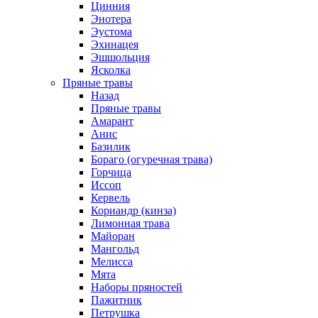
Цинния
Энотера
Эустома
Эхинацея
Эшшольция
Ясколка
Пряные травы
Назад
Пряные травы
Амарант
Анис
Базилик
Бораго (огуречная трава)
Горчица
Иссоп
Кервель
Кориандр (кинза)
Лимонная трава
Майоран
Мангольд
Мелисса
Мята
Наборы пряностей
Пажитник
Петрушка