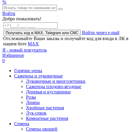
%
Войти
Добро пожаловать!
Войти через e-mail
Получить код в MAX, Telegram или СМС
Отслеживайте Ваши заказы и получайте код для входа в ЛК в
нашем боте
MAX
Я - новый покупатель
Избранное
0
Горячие цены
Саженцы и луковичные
Луковичные и многолетники
Саженцы плодово-ягодные
Деревья и кустарники
Розы
Лианы
Хвойные растения
Лук-севок
Комнатные растения
Семена
Семена овощей