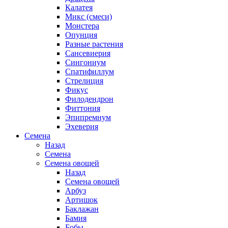
Калатея
Микс (смеси)
Монстера
Опунция
Разные растения
Сансевиерия
Сингониум
Спатифиллум
Стрелиция
Фикус
Филодендрон
Фиттония
Эпипремнум
Эхеверия
Семена
Назад
Семена
Семена овощей
Назад
Семена овощей
Арбуз
Артишок
Баклажан
Бамия
Бобы