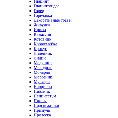
Гиацинт
Гиацинтоидес
Горец
Горечавка
Декоративные травы
Живучка
Ирисы
Камассия
Котовник
Кровохлёбка
Крокус
Лилейник
Лилии
Медуница
Молодило
Монарда
Морозник
Мускари
Нарциссы
Нивяник
Пеннисетум
Пионы
Подснежники
Примула
Пролеска