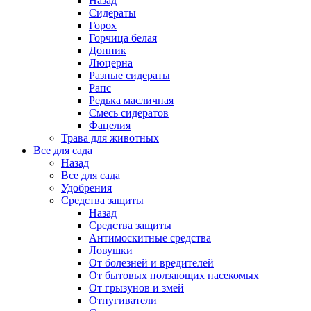
Назад
Сидераты
Горох
Горчица белая
Донник
Люцерна
Разные сидераты
Рапс
Редька масличная
Смесь сидератов
Фацелия
Трава для животных
Все для сада
Назад
Все для сада
Удобрения
Средства защиты
Назад
Средства защиты
Антимоскитные средства
Ловушки
От болезней и вредителей
От бытовых ползающих насекомых
От грызунов и змей
Отпугиватели