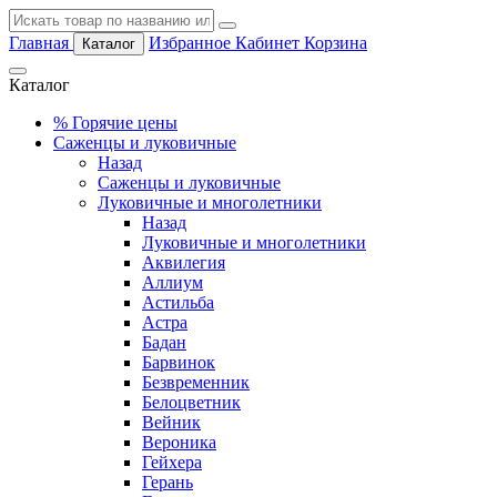
Главная
Избранное
Кабинет
Корзина
Каталог
Каталог
%
Горячие цены
Саженцы и луковичные
Назад
Саженцы и луковичные
Луковичные и многолетники
Назад
Луковичные и многолетники
Аквилегия
Аллиум
Астильба
Астра
Бадан
Барвинок
Безвременник
Белоцветник
Вейник
Вероника
Гейхера
Герань