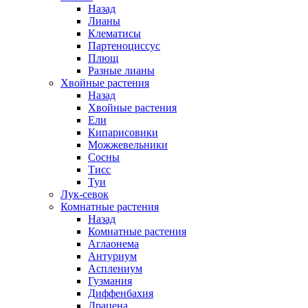
Назад
Лианы
Клематисы
Партеноциссус
Плющ
Разные лианы
Хвойные растения
Назад
Хвойные растения
Ели
Кипарисовики
Можжевельники
Сосны
Тисс
Туи
Лук-севок
Комнатные растения
Назад
Комнатные растения
Аглаонема
Антуриум
Асплениум
Гузмания
Диффенбахия
Драцена