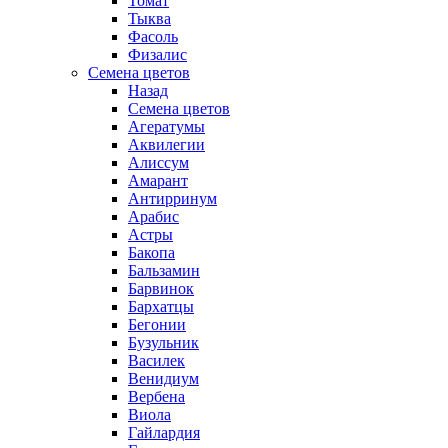
Томат
Тыква
Фасоль
Физалис
Семена цветов
Назад
Семена цветов
Агератумы
Аквилегии
Алиссум
Амарант
Антирринум
Арабис
Астры
Бакопа
Бальзамин
Барвинок
Бархатцы
Бегонии
Бузульник
Василек
Венидиум
Вербена
Виола
Гайлардия