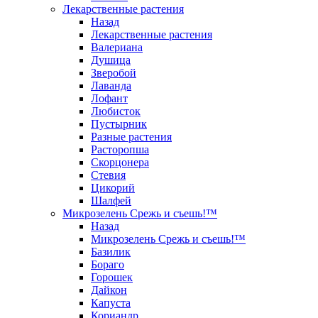
Лекарственные растения
Назад
Лекарственные растения
Валериана
Душица
Зверобой
Лаванда
Лофант
Любисток
Пустырник
Разные растения
Расторопша
Скорцонера
Стевия
Цикорий
Шалфей
Микрозелень Срежь и съешь!™
Назад
Микрозелень Срежь и съешь!™
Базилик
Бораго
Горошек
Дайкон
Капуста
Кориандр