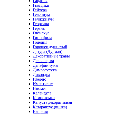
Гацания
Гвоздика
Гейхера
Гелениум
Гелихризум
Георгина
Герань
Гибискус
Гипсофила
Годеция
Горошек душистый
Датура (Дурман)
Декоративные травы
Делосперма
Дельфиниумы
Диморфотека
Дихондра
Иберис
Импатиенс
Ипомея
Календула
Камнеломка
Капуста декоративная
Катарантус (винка)
Кларкия