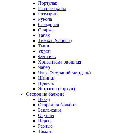
Портулак
Разные травы
Розмарин
Рукола
Сельдерей
Спаржа
Табак
Тимьян (чабрец)
Тмин
Укроп
Фенхель
Хризантема овощная
Чабер
Чуфа (Земляной миндаль)
Шпинат
Щавель
Эстрагон (тархун)
Огород на балконе
Назад
Огород на балконе
Баклажаны
Огурцы
Перец
Разные
Томаты