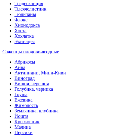
Традесканция
Тысячелистник
Тюльпаны
Флокс
Хионодокса
Хоста
Хохлатка
Эхинацея
Саженцы плодово-ягодные
Абрикосы
Айва
Актинидии, Мини-Киви
Виноград
Вишня, черешня
Голубика, черника
Груша
Ежевика
Жимолость
Земляника, клубника
Йошта
Крыжовник
Малина
Персики