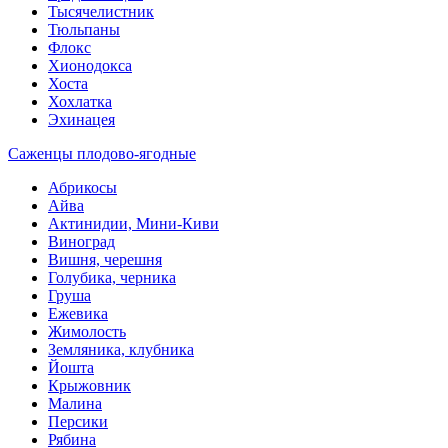
Тысячелистник
Тюльпаны
Флокс
Хионодокса
Хоста
Хохлатка
Эхинацея
Саженцы плодово-ягодные
Абрикосы
Айва
Актинидии, Мини-Киви
Виноград
Вишня, черешня
Голубика, черника
Груша
Ежевика
Жимолость
Земляника, клубника
Йошта
Крыжовник
Малина
Персики
Рябина