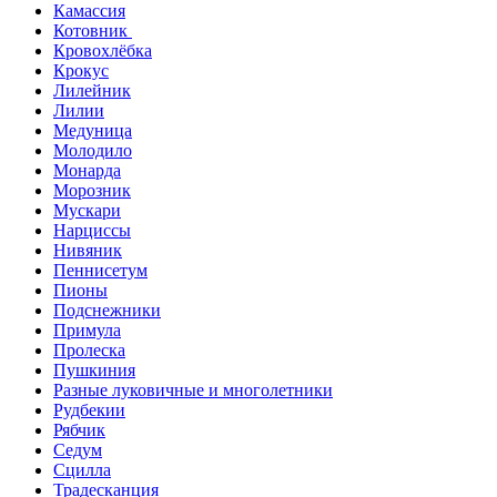
Камассия
Котовник
Кровохлёбка
Крокус
Лилейник
Лилии
Медуница
Молодило
Монарда
Морозник
Мускари
Нарциссы
Нивяник
Пеннисетум
Пионы
Подснежники
Примула
Пролеска
Пушкиния
Разные луковичные и многолетники
Рудбекии
Рябчик
Седум
Сцилла
Традесканция