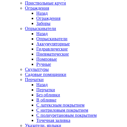
Приствольные круги
Ограждения
Назад
Ограждения
Заборы
Опрыскиватели
Назад
Опрыскиватели
Аккумуляторные
Гидравлические
Пневматические
Помповые
Ручные
Скульптуры
Садовые помощники
Перчатки
Назад
Перчатки
Без обливки
В обливке
С латексным покрытием
С нитриловым покрытием
С полиуретановым покрытием
Точечная заливка
Указатели, ярлыки