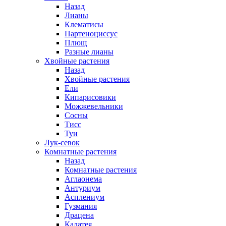
Назад
Лианы
Клематисы
Партеноциссус
Плющ
Разные лианы
Хвойные растения
Назад
Хвойные растения
Ели
Кипарисовики
Можжевельники
Сосны
Тисс
Туи
Лук-севок
Комнатные растения
Назад
Комнатные растения
Аглаонема
Антуриум
Асплениум
Гузмания
Драцена
Калатея