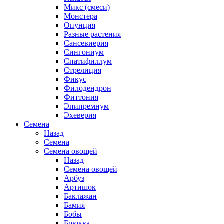
Микс (смеси)
Монстера
Опунция
Разные растения
Сансевиерия
Сингониум
Спатифиллум
Стрелиция
Фикус
Филодендрон
Фиттония
Эпипремнум
Эхеверия
Семена
Назад
Семена
Семена овощей
Назад
Семена овощей
Арбуз
Артишок
Баклажан
Бамия
Бобы
Брюква