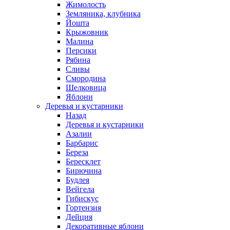
Жимолость
Земляника, клубника
Йошта
Крыжовник
Малина
Персики
Рябина
Сливы
Смородина
Шелковица
Яблони
Деревья и кустарники
Назад
Деревья и кустарники
Азалии
Барбарис
Береза
Бересклет
Бирючина
Будлея
Вейгела
Гибискус
Гортензия
Дейция
Декоративные яблони