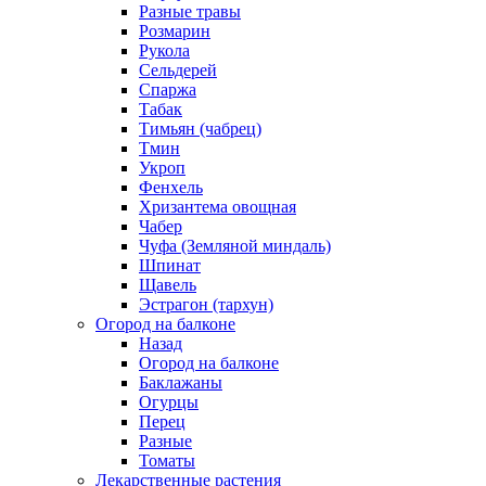
Разные травы
Розмарин
Рукола
Сельдерей
Спаржа
Табак
Тимьян (чабрец)
Тмин
Укроп
Фенхель
Хризантема овощная
Чабер
Чуфа (Земляной миндаль)
Шпинат
Щавель
Эстрагон (тархун)
Огород на балконе
Назад
Огород на балконе
Баклажаны
Огурцы
Перец
Разные
Томаты
Лекарственные растения