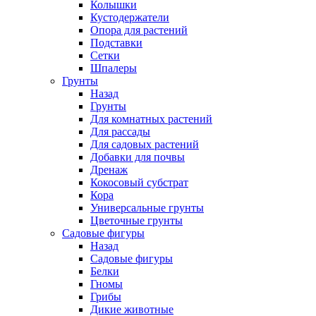
Колышки
Кустодержатели
Опора для растений
Подставки
Сетки
Шпалеры
Грунты
Назад
Грунты
Для комнатных растений
Для рассады
Для садовых растений
Добавки для почвы
Дренаж
Кокосовый субстрат
Кора
Универсальные грунты
Цветочные грунты
Садовые фигуры
Назад
Садовые фигуры
Белки
Гномы
Грибы
Дикие животные