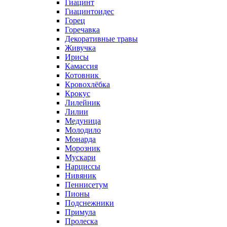
Гиацинт
Гиацинтоидес
Горец
Горечавка
Декоративные травы
Живучка
Ирисы
Камассия
Котовник
Кровохлёбка
Крокус
Лилейник
Лилии
Медуница
Молодило
Монарда
Морозник
Мускари
Нарциссы
Нивяник
Пеннисетум
Пионы
Подснежники
Примула
Пролеска