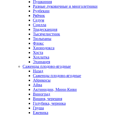
Пушкиния
Разные луковичные и многолетники
Рудбекии
Рябчик
Седум
Сцилла
Традесканция
Тысячелистник
Тюльпаны
Флокс
Хионодокса
Хоста
Хохлатка
Эхинацея
Саженцы плодово-ягодные
Назад
Саженцы плодово-ягодные
Абрикосы
Айва
Актинидии, Мини-Киви
Виноград
Вишня, черешня
Голубика, черника
Груша
Ежевика