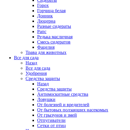
Сидераты
Горох
Горчица белая
Донник
Люцерна
Разные сидераты
Рапс
Редька масличная
Смесь сидератов
Фацелия
Трава для животных
Все для сада
Назад
Все для сада
Удобрения
Средства защиты
Назад
Средства защиты
Антимоскитные средства
Ловушки
От болезней и вредителей
От бытовых ползающих насекомых
От грызунов и змей
Отпугиватели
Сетки от птиц