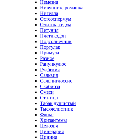
Немезия
Нивянник, ромашка
Нигелла
Остеоспермум
Очиток, седум
Петуния
Платикодон
Подсолнечник
Портулак
Примула
Разное
Ранункулюс
Рудбекия
Сальвия
Сальпиглоссис
Скабиоза
Смеси
Статица
Табак душистый
Тысячелистник
Флокс
Хризантемы
Целозия
Цинерария
Цинния