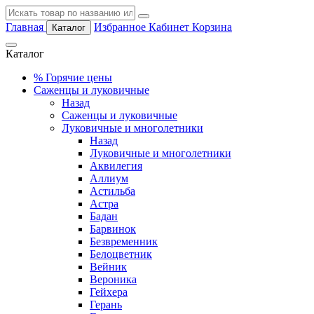
Главная
Избранное
Кабинет
Корзина
Каталог
Каталог
%
Горячие цены
Саженцы и луковичные
Назад
Саженцы и луковичные
Луковичные и многолетники
Назад
Луковичные и многолетники
Аквилегия
Аллиум
Астильба
Астра
Бадан
Барвинок
Безвременник
Белоцветник
Вейник
Вероника
Гейхера
Герань