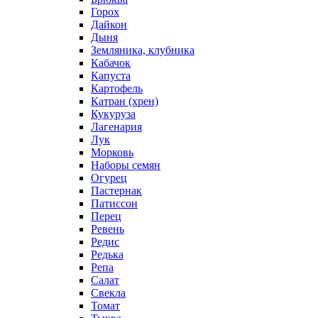
Горох
Дайкон
Дыня
Земляника, клубника
Кабачок
Капуста
Картофель
Катран (хрен)
Кукуруза
Лагенария
Лук
Морковь
Наборы семян
Огурец
Пастернак
Патиссон
Перец
Ревень
Редис
Редька
Репа
Салат
Свекла
Томат