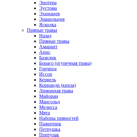
Энотера
Эустома
Эхинацея
Эшшольция
Ясколка
Пряные травы
Назад
Пряные травы
Амарант
Анис
Базилик
Бораго (огуречная трава)
Горчица
Иссоп
Кервель
Кориандр (кинза)
Лимонная трава
Майоран
Мангольд
Мелисса
Мята
Наборы пряностей
Пажитник
Петрушка
Портулак