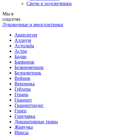
Свечи и подсвечники
Мы в
соцсетях
Луковичные и многолетники
Аквилегия
Аллиум
Астильба
Астра
Бадан
Барвинок
Безвременник
Белоцветник
Вейник
Вероника
Гейхера
Герань
Гиацинт
Гиацинтоидес
Горец
Горечавка
Декоративные травы
Живучка
Ирисы