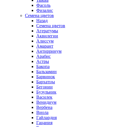
Тыква
Фасоль
Физалис
Семена цветов
Назад
Семена цветов
Агератумы
Аквилегии
Алиссум
Амарант
Антирринум
Арабис
Астры
Бакопа
Бальзамин
Барвинок
Бархатцы
Бегонии
Бузульник
Василек
Венидиум
Вербена
Виола
Гайлардия
Гацания