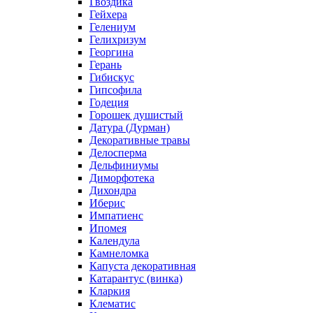
Гвоздика
Гейхера
Гелениум
Гелихризум
Георгина
Герань
Гибискус
Гипсофила
Годеция
Горошек душистый
Датура (Дурман)
Декоративные травы
Делосперма
Дельфиниумы
Диморфотека
Дихондра
Иберис
Импатиенс
Ипомея
Календула
Камнеломка
Капуста декоративная
Катарантус (винка)
Кларкия
Клематис