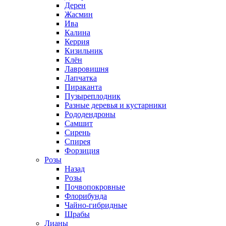
Дерен
Жасмин
Ива
Калина
Керрия
Кизильник
Клён
Лавровишня
Лапчатка
Пираканта
Пузыреплодник
Разные деревья и кустарники
Рододендроны
Самшит
Сирень
Спирея
Форзиция
Розы
Назад
Розы
Почвопокровные
Флорибунда
Чайно-гибридные
Шрабы
Лианы