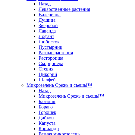
Назад
Лекарственные растения
Валериана
Душица
Зверобой
Лаванда
Лофант
Любисток
Пустырник
Разные растения
Расторопша
Скорцонера
Стевия
Цикорий
Шалфей
Микрозелень Срежь и съешь!™
Назад
Микрозелень Срежь и съешь!™
Базилик
Бораго
Горошек
Дайкон
Капуста
Кориандр
Разная микрозелень