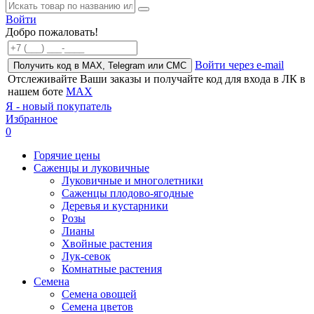
Войти
Добро пожаловать!
Войти через e-mail
Получить код в MAX, Telegram или СМС
Отслеживайте Ваши заказы и получайте код для входа в ЛК в
нашем боте
MAX
Я - новый покупатель
Избранное
0
Горячие цены
Саженцы и луковичные
Луковичные и многолетники
Саженцы плодово-ягодные
Деревья и кустарники
Розы
Лианы
Хвойные растения
Лук-севок
Комнатные растения
Семена
Семена овощей
Семена цветов