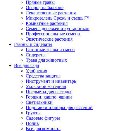
Пряные травы
Огород на балконе
Лекарственные растения
Микрозелень Срежь и съешь!™
Комнатные растения
Семена деревьев и кустарников
Профессиональные семена
Экзотические растения
Газоны и сидераты
Газонные травы и смеси
Сидераты
Трава для животных
Все для сада
Удобрения
Средства защиты
Инструмент и инвентарь
Укрывной материал
Предметы для рассады
Горшки, кашпо, ящики
Светильники
Подставки и опоры для растений
Грунты
Садовые фигуры
Полив
Все для компоста