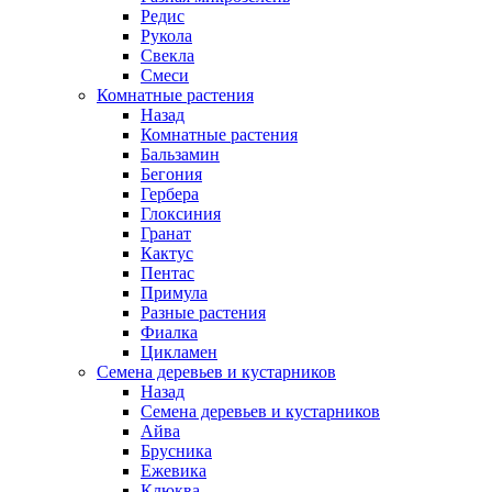
Редис
Рукола
Свекла
Смеси
Комнатные растения
Назад
Комнатные растения
Бальзамин
Бегония
Гербера
Глоксиния
Гранат
Кактус
Пентас
Примула
Разные растения
Фиалка
Цикламен
Семена деревьев и кустарников
Назад
Семена деревьев и кустарников
Айва
Брусника
Ежевика
Клюква