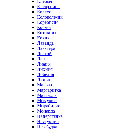
Клеома
Клещевина
Колеус
Колокольчик
Кореопсис
Космея
Котовник
Кохия
Лаванда
Лаватера
Левкой
Лен
Лианы
Лихнис
Лобелия
Люпин
Мальва
Маргаритка
Маттиола
Мимулюс
Мирабилис
Монарда
Наперстянка
Настурция
Незабудка