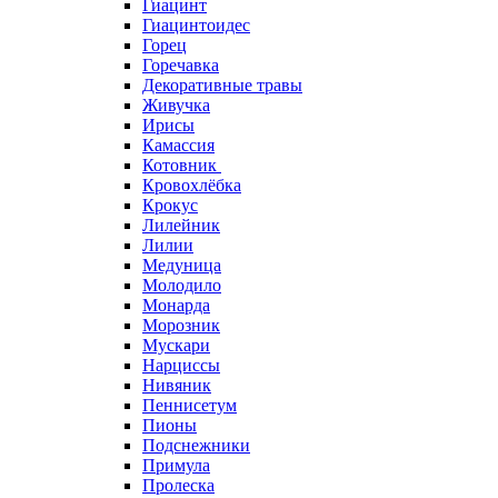
Гиацинт
Гиацинтоидес
Горец
Горечавка
Декоративные травы
Живучка
Ирисы
Камассия
Котовник
Кровохлёбка
Крокус
Лилейник
Лилии
Медуница
Молодило
Монарда
Морозник
Мускари
Нарциссы
Нивяник
Пеннисетум
Пионы
Подснежники
Примула
Пролеска