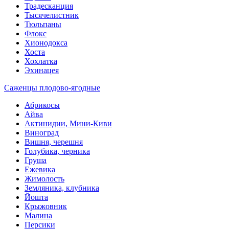
Традесканция
Тысячелистник
Тюльпаны
Флокс
Хионодокса
Хоста
Хохлатка
Эхинацея
Саженцы плодово-ягодные
Абрикосы
Айва
Актинидии, Мини-Киви
Виноград
Вишня, черешня
Голубика, черника
Груша
Ежевика
Жимолость
Земляника, клубника
Йошта
Крыжовник
Малина
Персики