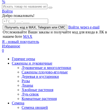
%
Войти
Добро пожаловать!
Войти через e-mail
Получить код в MAX, Telegram или СМС
Отслеживайте Ваши заказы и получайте код для входа в ЛК в
нашем боте
MAX
Я - новый покупатель
Избранное
0
Горячие цены
Саженцы и луковичные
Луковичные и многолетники
Саженцы плодово-ягодные
Деревья и кустарники
Розы
Лианы
Хвойные растения
Лук-севок
Комнатные растения
Семена
Семена овощей