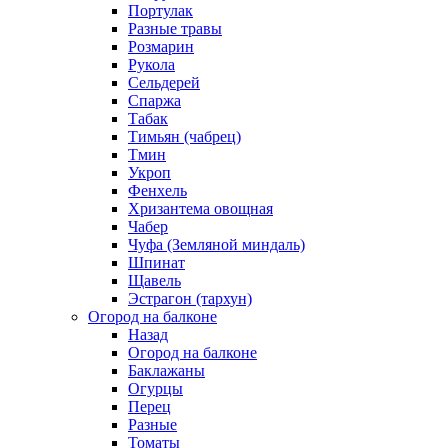
Портулак
Разные травы
Розмарин
Рукола
Сельдерей
Спаржа
Табак
Тимьян (чабрец)
Тмин
Укроп
Фенхель
Хризантема овощная
Чабер
Чуфа (Земляной миндаль)
Шпинат
Щавель
Эстрагон (тархун)
Огород на балконе
Назад
Огород на балконе
Баклажаны
Огурцы
Перец
Разные
Томаты