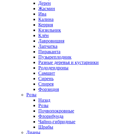
Дерен
Жасмин
Ива
Калина
Керрия
Кизильник
Клён
Лавровишня
Лапчатка
Пираканта
Пузыреплодник
Разные деревья и кустарники
Рододендроны
Самшит
Сирень
Спирея
Форзиция
Розы
Назад
Розы
Почвопокровные
Флорибунда
Чайно-гибридные
Шрабы
Лианы