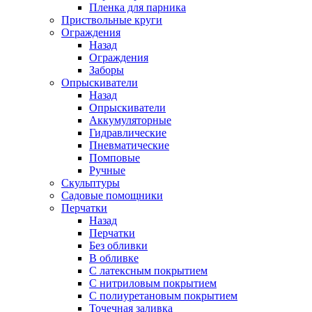
Пленка для парника
Приствольные круги
Ограждения
Назад
Ограждения
Заборы
Опрыскиватели
Назад
Опрыскиватели
Аккумуляторные
Гидравлические
Пневматические
Помповые
Ручные
Скульптуры
Садовые помощники
Перчатки
Назад
Перчатки
Без обливки
В обливке
С латексным покрытием
С нитриловым покрытием
С полиуретановым покрытием
Точечная заливка