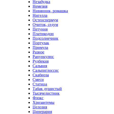
Незабудка
Немезия
Нивянник, ромашка
Нигелла
Остеоспермум
Очиток, седум
Петуния
Платикодон
Подсолнечник
Портулак
Примула
Разное
Ранункулюс
Рудбекия
Сальвия
Сальпиглоссис
Скабиоза
Смеси
Статица
Табак душистый
Тысячелистник
Флокс
Хризантемы
Целозия
Цинерария