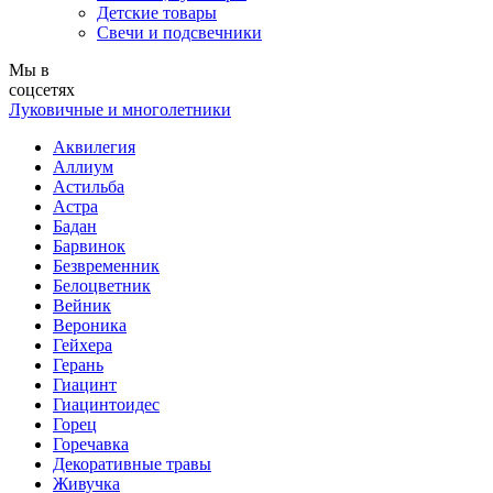
Детские товары
Свечи и подсвечники
Мы в
соцсетях
Луковичные и многолетники
Аквилегия
Аллиум
Астильба
Астра
Бадан
Барвинок
Безвременник
Белоцветник
Вейник
Вероника
Гейхера
Герань
Гиацинт
Гиацинтоидес
Горец
Горечавка
Декоративные травы
Живучка