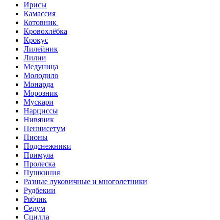
Ирисы
Камассия
Котовник
Кровохлёбка
Крокус
Лилейник
Лилии
Медуница
Молодило
Монарда
Морозник
Мускари
Нарциссы
Нивяник
Пеннисетум
Пионы
Подснежники
Примула
Пролеска
Пушкиния
Разные луковичные и многолетники
Рудбекии
Рябчик
Седум
Сцилла