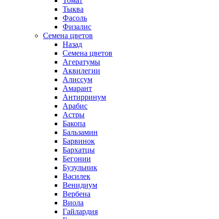
Томат
Тыква
Фасоль
Физалис
Семена цветов
Назад
Семена цветов
Агератумы
Аквилегии
Алиссум
Амарант
Антирринум
Арабис
Астры
Бакопа
Бальзамин
Барвинок
Бархатцы
Бегонии
Бузульник
Василек
Венидиум
Вербена
Виола
Гайлардия