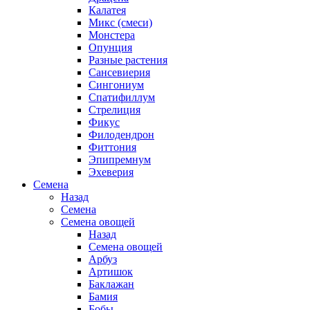
Калатея
Микс (смеси)
Монстера
Опунция
Разные растения
Сансевиерия
Сингониум
Спатифиллум
Стрелиция
Фикус
Филодендрон
Фиттония
Эпипремнум
Эхеверия
Семена
Назад
Семена
Семена овощей
Назад
Семена овощей
Арбуз
Артишок
Баклажан
Бамия
Бобы