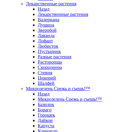
Лекарственные растения
Назад
Лекарственные растения
Валериана
Душица
Зверобой
Лаванда
Лофант
Любисток
Пустырник
Разные растения
Расторопша
Скорцонера
Стевия
Цикорий
Шалфей
Микрозелень Срежь и съешь!™
Назад
Микрозелень Срежь и съешь!™
Базилик
Бораго
Горошек
Дайкон
Капуста
Кориандр