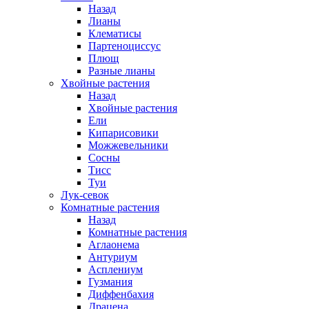
Назад
Лианы
Клематисы
Партеноциссус
Плющ
Разные лианы
Хвойные растения
Назад
Хвойные растения
Ели
Кипарисовики
Можжевельники
Сосны
Тисс
Туи
Лук-севок
Комнатные растения
Назад
Комнатные растения
Аглаонема
Антуриум
Асплениум
Гузмания
Диффенбахия
Драцена