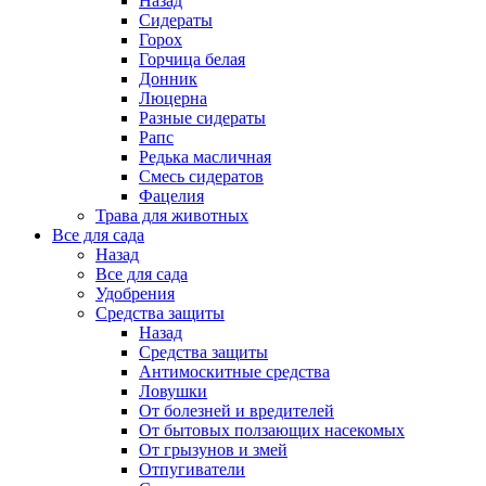
Назад
Сидераты
Горох
Горчица белая
Донник
Люцерна
Разные сидераты
Рапс
Редька масличная
Смесь сидератов
Фацелия
Трава для животных
Все для сада
Назад
Все для сада
Удобрения
Средства защиты
Назад
Средства защиты
Антимоскитные средства
Ловушки
От болезней и вредителей
От бытовых ползающих насекомых
От грызунов и змей
Отпугиватели