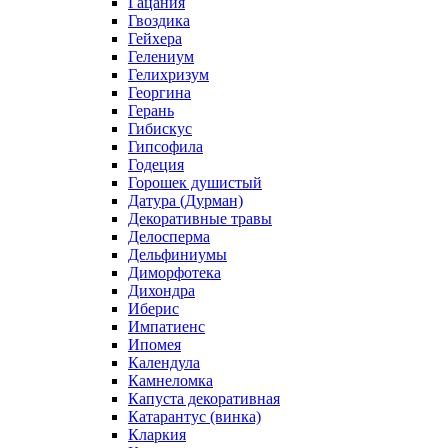
Гацания
Гвоздика
Гейхера
Гелениум
Гелихризум
Георгина
Герань
Гибискус
Гипсофила
Годеция
Горошек душистый
Датура (Дурман)
Декоративные травы
Делосперма
Дельфиниумы
Диморфотека
Дихондра
Иберис
Импатиенс
Ипомея
Календула
Камнеломка
Капуста декоративная
Катарантус (винка)
Кларкия