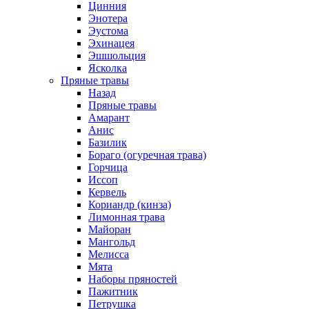
Цинния
Энотера
Эустома
Эхинацея
Эшшольция
Ясколка
Пряные травы
Назад
Пряные травы
Амарант
Анис
Базилик
Бораго (огуречная трава)
Горчица
Иссоп
Кервель
Кориандр (кинза)
Лимонная трава
Майоран
Мангольд
Мелисса
Мята
Наборы пряностей
Пажитник
Петрушка