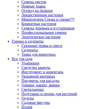
Семена цветов
Пряные травы
Огород на балконе
Лекарственные растения
Микрозелень Срежь и съешь!™
Комнатные растения
Семена деревьев и кустарников
Профессиональные семена
Экзотические растения
Газоны и сидераты
Газонные травы и смеси
Сидераты
Трава для животных
Все для сада
Удобрения
Средства защиты
Инструмент и инвентарь
Укрывной материал
Предметы для рассады
Горшки, кашпо, ящики
Светильники
Подставки и опоры для растений
Грунты
Садовые фигуры
Полив