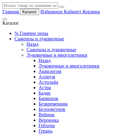
Главная
Избранное
Кабинет
Корзина
Каталог
Каталог
%
Горячие цены
Саженцы и луковичные
Назад
Саженцы и луковичные
Луковичные и многолетники
Назад
Луковичные и многолетники
Аквилегия
Аллиум
Астильба
Астра
Бадан
Барвинок
Безвременник
Белоцветник
Вейник
Вероника
Гейхера
Герань