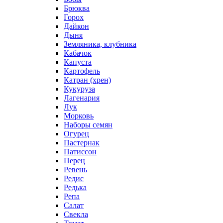
Брюква
Горох
Дайкон
Дыня
Земляника, клубника
Кабачок
Капуста
Картофель
Катран (хрен)
Кукуруза
Лагенария
Лук
Морковь
Наборы семян
Огурец
Пастернак
Патиссон
Перец
Ревень
Редис
Редька
Репа
Салат
Свекла