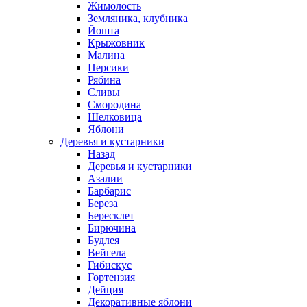
Жимолость
Земляника, клубника
Йошта
Крыжовник
Малина
Персики
Рябина
Сливы
Смородина
Шелковица
Яблони
Деревья и кустарники
Назад
Деревья и кустарники
Азалии
Барбарис
Береза
Бересклет
Бирючина
Будлея
Вейгела
Гибискус
Гортензия
Дейция
Декоративные яблони