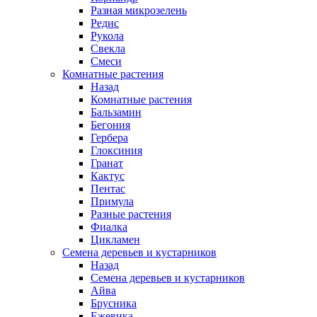
Разная микрозелень
Редис
Рукола
Свекла
Смеси
Комнатные растения
Назад
Комнатные растения
Бальзамин
Бегония
Гербера
Глоксиния
Гранат
Кактус
Пентас
Примула
Разные растения
Фиалка
Цикламен
Семена деревьев и кустарников
Назад
Семена деревьев и кустарников
Айва
Брусника
Ежевика