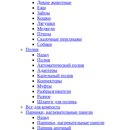
Дикие животные
Ежи
Зайцы
Кошки
Лягушки
Медведи
Птицы
Сказочные персонажи
Собаки
Полив
Назад
Полив
Автоматический полив
Адаптеры
Капельный полив
Коннекторы
Муфты
Разбрызгиватели
Разное
Шланги для полива
Все для компоста
Парники, нагревательные панели
Назад
Парники, нагревательные панели
Парник арочный