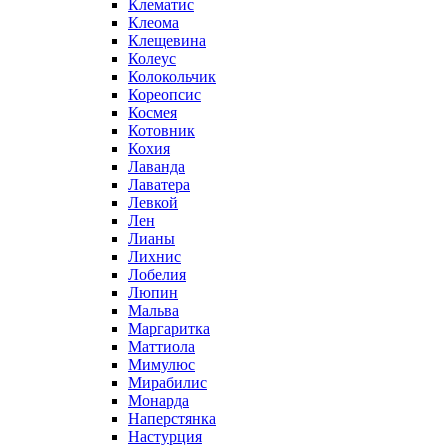
Клематис
Клеома
Клещевина
Колеус
Колокольчик
Кореопсис
Космея
Котовник
Кохия
Лаванда
Лаватера
Левкой
Лен
Лианы
Лихнис
Лобелия
Люпин
Мальва
Маргаритка
Маттиола
Мимулюс
Мирабилис
Монарда
Наперстянка
Настурция