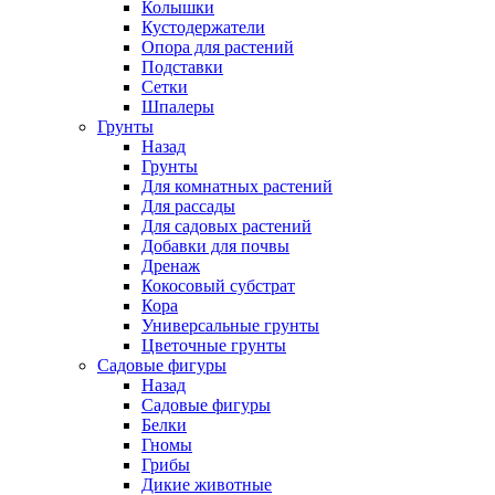
Колышки
Кустодержатели
Опора для растений
Подставки
Сетки
Шпалеры
Грунты
Назад
Грунты
Для комнатных растений
Для рассады
Для садовых растений
Добавки для почвы
Дренаж
Кокосовый субстрат
Кора
Универсальные грунты
Цветочные грунты
Садовые фигуры
Назад
Садовые фигуры
Белки
Гномы
Грибы
Дикие животные