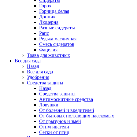
Сидераты
Горох
Горчица белая
Донник
Люцерна
Разные сидераты
Рапс
Редька масличная
Смесь сидератов
Фацелия
Трава для животных
Все для сада
Назад
Все для сада
Удобрения
Средства защиты
Назад
Средства защиты
Антимоскитные средства
Ловушки
От болезней и вредителей
От бытовых ползающих насекомых
От грызунов и змей
Отпугиватели
Сетки от птиц