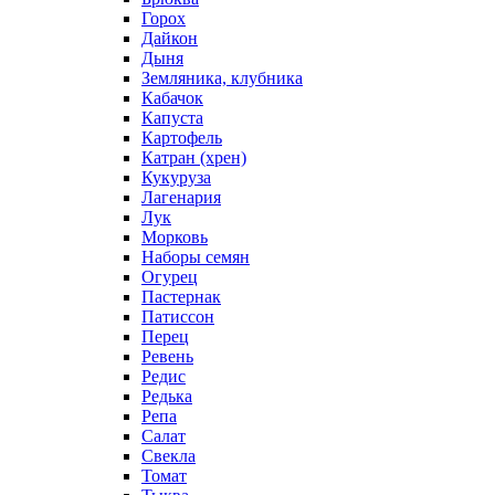
Горох
Дайкон
Дыня
Земляника, клубника
Кабачок
Капуста
Картофель
Катран (хрен)
Кукуруза
Лагенария
Лук
Морковь
Наборы семян
Огурец
Пастернак
Патиссон
Перец
Ревень
Редис
Редька
Репа
Салат
Свекла
Томат