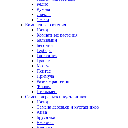
Редис
Рукола
Свекла
Смеси
Комнатные растения
Назад
Комнатные растения
Бальзамин
Бегония
Гербера
Глоксиния
Гранат
Кактус
Пентас
Примула
Разные растения
Фиалка
Цикламен
Семена деревьев и кустарников
Назад
Семена деревьев и кустарников
Айва
Брусника
Ежевика
Клюква