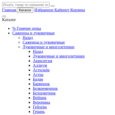
Главная
Избранное
Кабинет
Корзина
Каталог
Каталог
%
Горячие цены
Саженцы и луковичные
Назад
Саженцы и луковичные
Луковичные и многолетники
Назад
Луковичные и многолетники
Аквилегия
Аллиум
Астильба
Астра
Бадан
Барвинок
Безвременник
Белоцветник
Вейник
Вероника
Гейхера
Герань