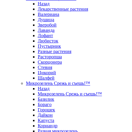
Назад
Лекарственные растения
Валериана
Душица
Зверобой
Лаванда
Лофант
Любисток
Пустырник
Разные растения
Расторопша
Скорцонера
Стевия
Цикорий
Шалфей
Микрозелень Срежь и съешь!™
Назад
Микрозелень Срежь и съешь!™
Базилик
Бораго
Горошек
Дайкон
Капуста
Кориандр
Разная микрозелень