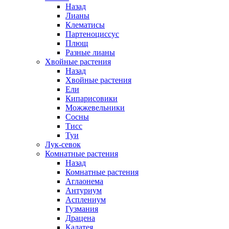
Назад
Лианы
Клематисы
Партеноциссус
Плющ
Разные лианы
Хвойные растения
Назад
Хвойные растения
Ели
Кипарисовики
Можжевельники
Сосны
Тисс
Туи
Лук-севок
Комнатные растения
Назад
Комнатные растения
Аглаонема
Антуриум
Асплениум
Гузмания
Драцена
Калатея