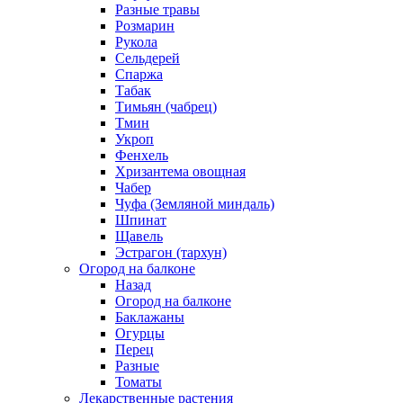
Разные травы
Розмарин
Рукола
Сельдерей
Спаржа
Табак
Тимьян (чабрец)
Тмин
Укроп
Фенхель
Хризантема овощная
Чабер
Чуфа (Земляной миндаль)
Шпинат
Щавель
Эстрагон (тархун)
Огород на балконе
Назад
Огород на балконе
Баклажаны
Огурцы
Перец
Разные
Томаты
Лекарственные растения