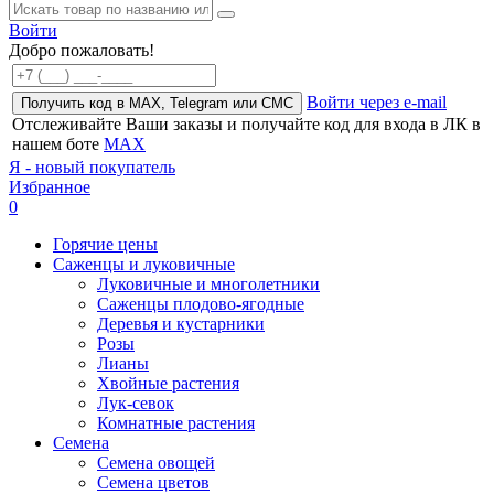
Войти
Добро пожаловать!
Войти через e-mail
Получить код в MAX, Telegram или СМС
Отслеживайте Ваши заказы и получайте код для входа в ЛК в
нашем боте
MAX
Я - новый покупатель
Избранное
0
Горячие цены
Саженцы и луковичные
Луковичные и многолетники
Саженцы плодово-ягодные
Деревья и кустарники
Розы
Лианы
Хвойные растения
Лук-севок
Комнатные растения
Семена
Семена овощей
Семена цветов