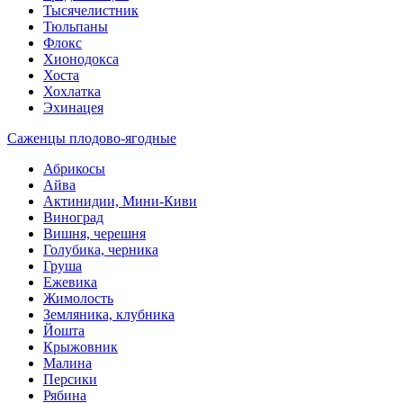
Тысячелистник
Тюльпаны
Флокс
Хионодокса
Хоста
Хохлатка
Эхинацея
Саженцы плодово-ягодные
Абрикосы
Айва
Актинидии, Мини-Киви
Виноград
Вишня, черешня
Голубика, черника
Груша
Ежевика
Жимолость
Земляника, клубника
Йошта
Крыжовник
Малина
Персики
Рябина