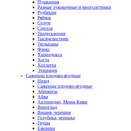
Пушкиния
Разные луковичные и многолетники
Рудбекии
Рябчик
Седум
Сцилла
Традесканция
Тысячелистник
Тюльпаны
Флокс
Хионодокса
Хоста
Хохлатка
Эхинацея
Саженцы плодово-ягодные
Назад
Саженцы плодово-ягодные
Абрикосы
Айва
Актинидии, Мини-Киви
Виноград
Вишня, черешня
Голубика, черника
Груша
Ежевика