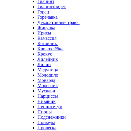
Гиацинт
Гиацинтоидес
Горец
Горечавка
Декоративные травы
Живучка
Ирисы
Камассия
Котовник
Кровохлёбка
Крокус
Лилейник
Лилии
Медуница
Молодило
Монарда
Морозник
Мускари
Нарциссы
Нивяник
Пеннисетум
Пионы
Подснежники
Примула
Пролеска