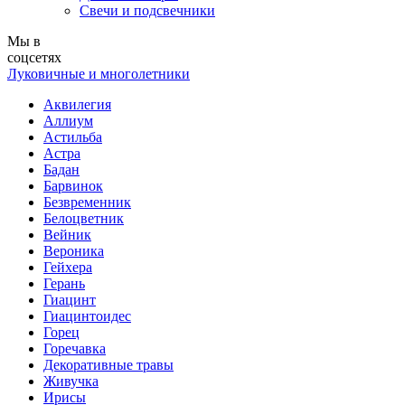
Свечи и подсвечники
Мы в
соцсетях
Луковичные и многолетники
Аквилегия
Аллиум
Астильба
Астра
Бадан
Барвинок
Безвременник
Белоцветник
Вейник
Вероника
Гейхера
Герань
Гиацинт
Гиацинтоидес
Горец
Горечавка
Декоративные травы
Живучка
Ирисы