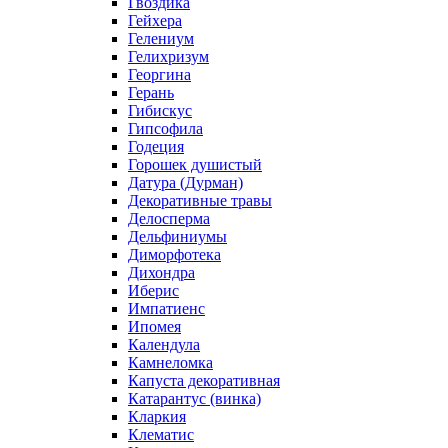
Гвоздика
Гейхера
Гелениум
Гелихризум
Георгина
Герань
Гибискус
Гипсофила
Годеция
Горошек душистый
Датура (Дурман)
Декоративные травы
Делосперма
Дельфиниумы
Диморфотека
Дихондра
Иберис
Импатиенс
Ипомея
Календула
Камнеломка
Капуста декоративная
Катарантус (винка)
Кларкия
Клематис