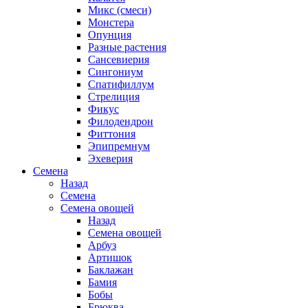
Микс (смеси)
Монстера
Опунция
Разные растения
Сансевиерия
Сингониум
Спатифиллум
Стрелиция
Фикус
Филодендрон
Фиттония
Эпипремнум
Эхеверия
Семена
Назад
Семена
Семена овощей
Назад
Семена овощей
Арбуз
Артишок
Баклажан
Бамия
Бобы
Брюква