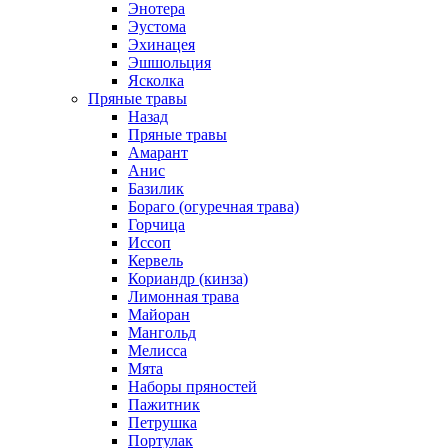
Энотера
Эустома
Эхинацея
Эшшольция
Ясколка
Пряные травы
Назад
Пряные травы
Амарант
Анис
Базилик
Бораго (огуречная трава)
Горчица
Иссоп
Кервель
Кориандр (кинза)
Лимонная трава
Майоран
Мангольд
Мелисса
Мята
Наборы пряностей
Пажитник
Петрушка
Портулак