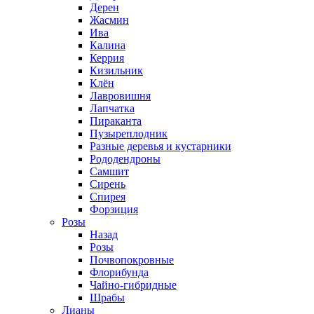
Дерен
Жасмин
Ива
Калина
Керрия
Кизильник
Клён
Лавровишня
Лапчатка
Пираканта
Пузыреплодник
Разные деревья и кустарники
Рододендроны
Самшит
Сирень
Спирея
Форзиция
Розы
Назад
Розы
Почвопокровные
Флорибунда
Чайно-гибридные
Шрабы
Лианы