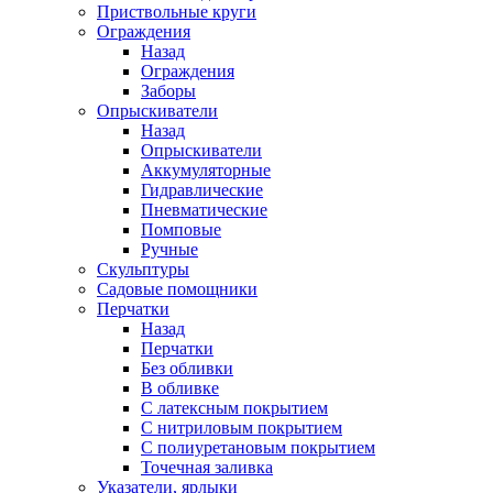
Приствольные круги
Ограждения
Назад
Ограждения
Заборы
Опрыскиватели
Назад
Опрыскиватели
Аккумуляторные
Гидравлические
Пневматические
Помповые
Ручные
Скульптуры
Садовые помощники
Перчатки
Назад
Перчатки
Без обливки
В обливке
С латексным покрытием
С нитриловым покрытием
С полиуретановым покрытием
Точечная заливка
Указатели, ярлыки