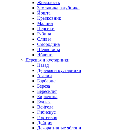
Жимолость
Земляника, клубника
Йошта
Крыжовник
Малина
Персики
Рябина
Сливы
Смородина
Шелковица
Яблони
Деревья и кустарники
Назад
Деревья и кустарники
Азалии
Барбарис
Береза
Бересклет
Бирючина
Будлея
Вейгела
Гибискус
Гортензия
Дейция
Декоративные яблони