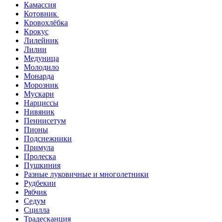
Камассия
Котовник
Кровохлёбка
Крокус
Лилейник
Лилии
Медуница
Молодило
Монарда
Морозник
Мускари
Нарциссы
Нивяник
Пеннисетум
Пионы
Подснежники
Примула
Пролеска
Пушкиния
Разные луковичные и многолетники
Рудбекии
Рябчик
Седум
Сцилла
Традесканция