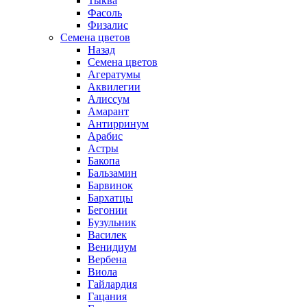
Тыква
Фасоль
Физалис
Семена цветов
Назад
Семена цветов
Агератумы
Аквилегии
Алиссум
Амарант
Антирринум
Арабис
Астры
Бакопа
Бальзамин
Барвинок
Бархатцы
Бегонии
Бузульник
Василек
Венидиум
Вербена
Виола
Гайлардия
Гацания