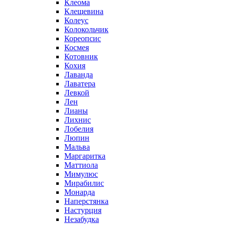
Клеома
Клещевина
Колеус
Колокольчик
Кореопсис
Космея
Котовник
Кохия
Лаванда
Лаватера
Левкой
Лен
Лианы
Лихнис
Лобелия
Люпин
Мальва
Маргаритка
Маттиола
Мимулюс
Мирабилис
Монарда
Наперстянка
Настурция
Незабудка