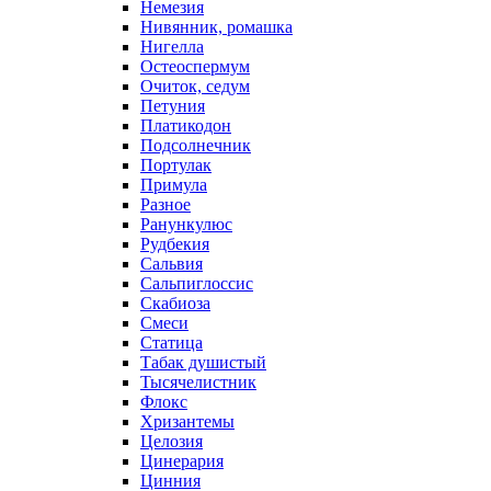
Немезия
Нивянник, ромашка
Нигелла
Остеоспермум
Очиток, седум
Петуния
Платикодон
Подсолнечник
Портулак
Примула
Разное
Ранункулюс
Рудбекия
Сальвия
Сальпиглоссис
Скабиоза
Смеси
Статица
Табак душистый
Тысячелистник
Флокс
Хризантемы
Целозия
Цинерария
Цинния