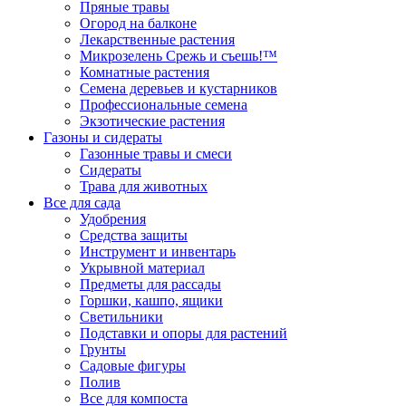
Пряные травы
Огород на балконе
Лекарственные растения
Микрозелень Срежь и съешь!™
Комнатные растения
Семена деревьев и кустарников
Профессиональные семена
Экзотические растения
Газоны и сидераты
Газонные травы и смеси
Сидераты
Трава для животных
Все для сада
Удобрения
Средства защиты
Инструмент и инвентарь
Укрывной материал
Предметы для рассады
Горшки, кашпо, ящики
Светильники
Подставки и опоры для растений
Грунты
Садовые фигуры
Полив
Все для компоста