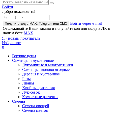
Войти
Добро пожаловать!
Войти через e-mail
Получить код в MAX, Telegram или СМС
Отслеживайте Ваши заказы и получайте код для входа в ЛК в
нашем боте
MAX
Я - новый покупатель
Избранное
0
Горячие цены
Саженцы и луковичные
Луковичные и многолетники
Саженцы плодово-ягодные
Деревья и кустарники
Розы
Лианы
Хвойные растения
Лук-севок
Комнатные растения
Семена
Семена овощей
Семена цветов