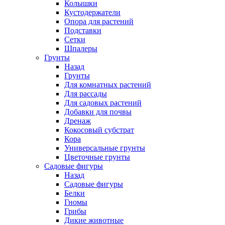
Колышки
Кустодержатели
Опора для растений
Подставки
Сетки
Шпалеры
Грунты
Назад
Грунты
Для комнатных растений
Для рассады
Для садовых растений
Добавки для почвы
Дренаж
Кокосовый субстрат
Кора
Универсальные грунты
Цветочные грунты
Садовые фигуры
Назад
Садовые фигуры
Белки
Гномы
Грибы
Дикие животные