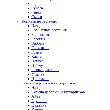
Редис
Рукола
Свекла
Смеси
Комнатные растения
Назад
Комнатные растения
Бальзамин
Бегония
Гербера
Глоксиния
Гранат
Кактус
Пентас
Примула
Разные растения
Фиалка
Цикламен
Семена деревьев и кустарников
Назад
Семена деревьев и кустарников
Айва
Брусника
Ежевика
Клюква