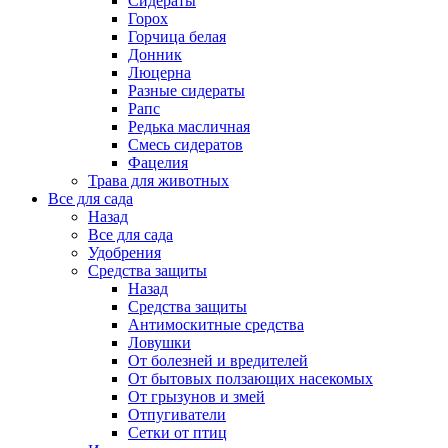
Сидераты
Горох
Горчица белая
Донник
Люцерна
Разные сидераты
Рапс
Редька масличная
Смесь сидератов
Фацелия
Трава для животных
Все для сада
Назад
Все для сада
Удобрения
Средства защиты
Назад
Средства защиты
Антимоскитные средства
Ловушки
От болезней и вредителей
От бытовых ползающих насекомых
От грызунов и змей
Отпугиватели
Сетки от птиц