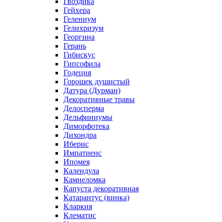
Гвоздика
Гейхера
Гелениум
Гелихризум
Георгина
Герань
Гибискус
Гипсофила
Годеция
Горошек душистый
Датура (Дурман)
Декоративные травы
Делосперма
Дельфиниумы
Диморфотека
Дихондра
Иберис
Импатиенс
Ипомея
Календула
Камнеломка
Капуста декоративная
Катарантус (винка)
Кларкия
Клематис