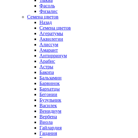
Тыква
Фасоль
Физалис
Семена цветов
Назад
Семена цветов
Агератумы
Аквилегии
Алиссум
Амарант
Антирринум
Арабис
Астры
Бакопа
Бальзамин
Барвинок
Бархатцы
Бегонии
Бузульник
Василек
Венидиум
Вербена
Виола
Гайлардия
Гацания