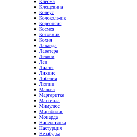
Клеома
Клещевина
Колеус
Колокольчик
Кореопсис
Космея
Котовник
Кохия
Лаванда
Лаватера
Левкой
Лен
Лианы
Лихнис
Лобелия
Люпин
Мальва
Маргаритка
Маттиола
Мимулюс
Мирабилис
Монарда
Наперстянка
Настурция
Незабудка