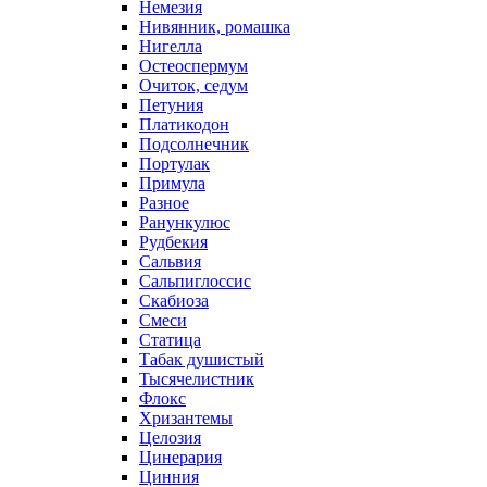
Немезия
Нивянник, ромашка
Нигелла
Остеоспермум
Очиток, седум
Петуния
Платикодон
Подсолнечник
Портулак
Примула
Разное
Ранункулюс
Рудбекия
Сальвия
Сальпиглоссис
Скабиоза
Смеси
Статица
Табак душистый
Тысячелистник
Флокс
Хризантемы
Целозия
Цинерария
Цинния