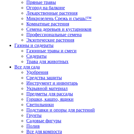
Пряные травы
Огород на балконе
Лекарственные растения
Микрозелень Срежь и съешь!™
Комнатные растения
Семена деревьев и кустарников
Профессиональные семена
Экзотические растения
Газоны и сидераты
Газонные травы и смеси
Сидераты
Трава для животных
Все для сада
Удобрения
Средства защиты
Инструмент и инвентарь
Укрывной материал
Предметы для рассады
Горшки, кашпо, ящики
Светильники
Подставки и опоры для растений
Грунты
Садовые фигуры
Полив
Все для компоста