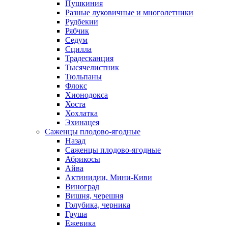
Пушкиния
Разные луковичные и многолетники
Рудбекии
Рябчик
Седум
Сцилла
Традесканция
Тысячелистник
Тюльпаны
Флокс
Хионодокса
Хоста
Хохлатка
Эхинацея
Саженцы плодово-ягодные
Назад
Саженцы плодово-ягодные
Абрикосы
Айва
Актинидии, Мини-Киви
Виноград
Вишня, черешня
Голубика, черника
Груша
Ежевика