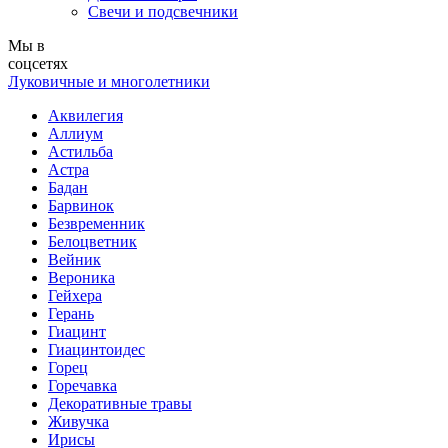
Свечи и подсвечники
Мы в
соцсетях
Луковичные и многолетники
Аквилегия
Аллиум
Астильба
Астра
Бадан
Барвинок
Безвременник
Белоцветник
Вейник
Вероника
Гейхера
Герань
Гиацинт
Гиацинтоидес
Горец
Горечавка
Декоративные травы
Живучка
Ирисы