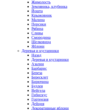
Жимолость
Земляника, клубника
Йошта
Крыжовник
Малина
Персики
Рябина
Сливы
Смородина
Шелковица
Яблони
Деревья и кустарники
Назад
Деревья и кустарники
Азалии
Барбарис
Береза
Бересклет
Бирючина
Будлея
Вейгела
Гибискус
Гортензия
Дейция
Декоративные яблони