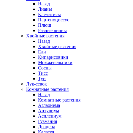
Назад
Лианы
Клематисы
Партеноциссус
Плющ
Разные лианы
Хвойные растения
Назад
Хвойные растения
Ели
Кипарисовики
Можжевельники
Сосны
Тисс
Туи
Лук-севок
Комнатные растения
Назад
Комнатные растения
Аглаонема
Антуриум
Асплениум
Гузмания
Драцена
Калатея