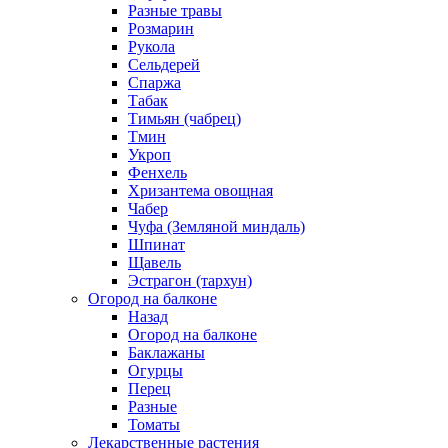
Разные травы
Розмарин
Рукола
Сельдерей
Спаржа
Табак
Тимьян (чабрец)
Тмин
Укроп
Фенхель
Хризантема овощная
Чабер
Чуфа (Земляной миндаль)
Шпинат
Щавель
Эстрагон (тархун)
Огород на балконе
Назад
Огород на балконе
Баклажаны
Огурцы
Перец
Разные
Томаты
Лекарственные растения