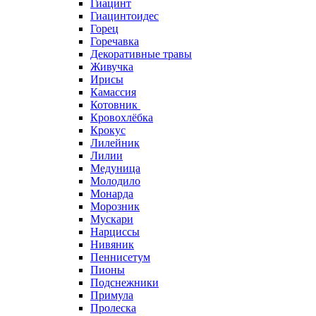
Гиацинт
Гиацинтоидес
Горец
Горечавка
Декоративные травы
Живучка
Ирисы
Камассия
Котовник
Кровохлёбка
Крокус
Лилейник
Лилии
Медуница
Молодило
Монарда
Морозник
Мускари
Нарциссы
Нивяник
Пеннисетум
Пионы
Подснежники
Примула
Пролеска