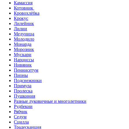
Камассия
Котовник
Кровохлёбка
Крокус
Лилейник
Лилии
Медуница
Молодило
Монарда
Морозник
Мускари
Нарциссы
Нивяник
Пеннисетум
Пионы
Подснежники
Примула
Пролеска
Пушкиния
Разные луковичные и многолетники
Рудбекии
Рябчик
Седум
Сцилла
Традесканция