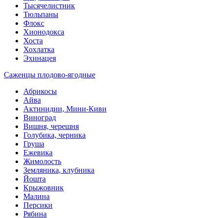
Тысячелистник
Тюльпаны
Флокс
Хионодокса
Хоста
Хохлатка
Эхинацея
Саженцы плодово-ягодные
Абрикосы
Айва
Актинидии, Мини-Киви
Виноград
Вишня, черешня
Голубика, черника
Груша
Ежевика
Жимолость
Земляника, клубника
Йошта
Крыжовник
Малина
Персики
Рябина