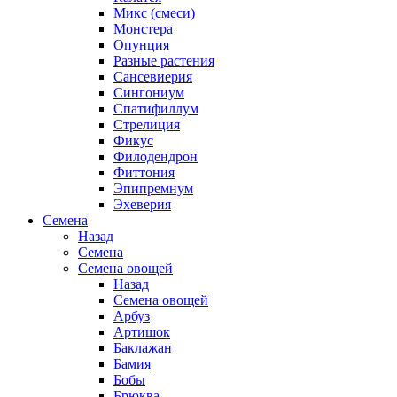
Микс (смеси)
Монстера
Опунция
Разные растения
Сансевиерия
Сингониум
Спатифиллум
Стрелиция
Фикус
Филодендрон
Фиттония
Эпипремнум
Эхеверия
Семена
Назад
Семена
Семена овощей
Назад
Семена овощей
Арбуз
Артишок
Баклажан
Бамия
Бобы
Брюква