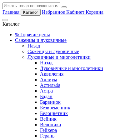
Главная
Избранное
Кабинет
Корзина
Каталог
Каталог
%
Горячие цены
Саженцы и луковичные
Назад
Саженцы и луковичные
Луковичные и многолетники
Назад
Луковичные и многолетники
Аквилегия
Аллиум
Астильба
Астра
Бадан
Барвинок
Безвременник
Белоцветник
Вейник
Вероника
Гейхера
Герань