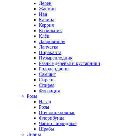
Дерен
Жасмин
Ива
Калина
Керрия
Кизильник
Клён
Лавровишня
Лапчатка
Пираканта
Пузыреплодник
Разные деревья и кустарники
Рододендроны
Самшит
Сирень
Спирея
Форзиция
Розы
Назад
Розы
Почвопокровные
Флорибунда
Чайно-гибридные
Шрабы
Лианы