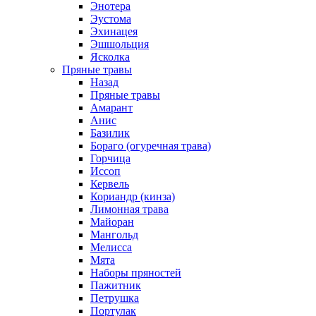
Энотера
Эустома
Эхинацея
Эшшольция
Ясколка
Пряные травы
Назад
Пряные травы
Амарант
Анис
Базилик
Бораго (огуречная трава)
Горчица
Иссоп
Кервель
Кориандр (кинза)
Лимонная трава
Майоран
Мангольд
Мелисса
Мята
Наборы пряностей
Пажитник
Петрушка
Портулак