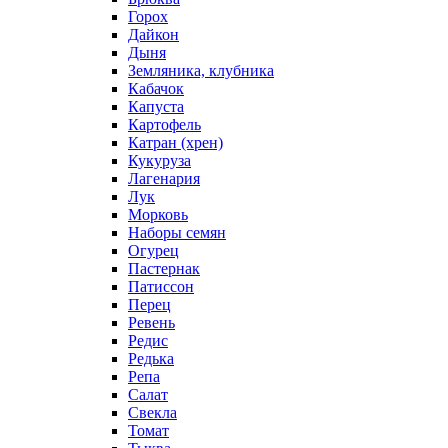
Горох
Дайкон
Дыня
Земляника, клубника
Кабачок
Капуста
Картофель
Катран (хрен)
Кукуруза
Лагенария
Лук
Морковь
Наборы семян
Огурец
Пастернак
Патиссон
Перец
Ревень
Редис
Редька
Репа
Салат
Свекла
Томат