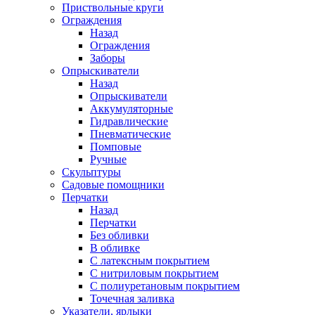
Приствольные круги
Ограждения
Назад
Ограждения
Заборы
Опрыскиватели
Назад
Опрыскиватели
Аккумуляторные
Гидравлические
Пневматические
Помповые
Ручные
Скульптуры
Садовые помощники
Перчатки
Назад
Перчатки
Без обливки
В обливке
С латексным покрытием
С нитриловым покрытием
С полиуретановым покрытием
Точечная заливка
Указатели, ярлыки