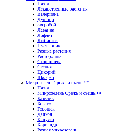
Назад
Лекарственные растения
Валериана
Душица
Зверобой
Лаванда
Лофант
Любисток
Пустырник
Разные растения
Расторопша
Скорцонера
Стевия
Цикорий
Шалфей
Микрозелень Срежь и съешь!™
Назад
Микрозелень Срежь и съешь!™
Базилик
Бораго
Горошек
Дайкон
Капуста
Кориандр
Разная микрозелень