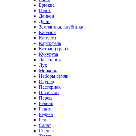
Брюква
Горох
Дайкон
Дыня
Земляника, клубника
Кабачок
Капуста
Картофель
Катран (хрен)
Кукуруза
Лагенария
Лук
Морковь
Наборы семян
Огурец
Пастернак
Патиссон
Перец
Ревень
Редис
Редька
Репа
Салат
Свекла