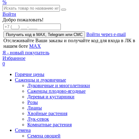
%
Войти
Добро пожаловать!
Войти через e-mail
Получить код в MAX, Telegram или СМС
Отслеживайте Ваши заказы и получайте код для входа в ЛК в
нашем боте
MAX
Я - новый покупатель
Избранное
0
Горячие цены
Саженцы и луковичные
Луковичные и многолетники
Саженцы плодово-ягодные
Деревья и кустарники
Розы
Лианы
Хвойные растения
Лук-севок
Комнатные растения
Семена
Семена овощей