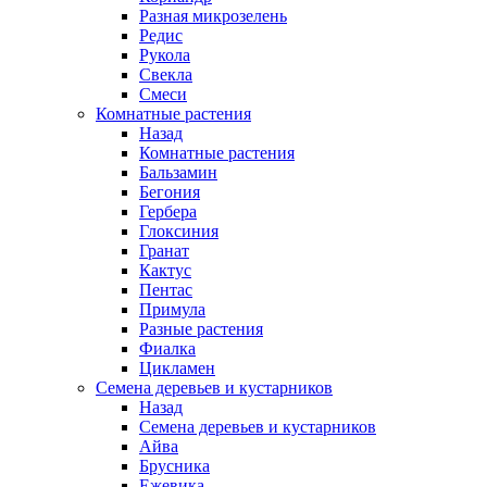
Разная микрозелень
Редис
Рукола
Свекла
Смеси
Комнатные растения
Назад
Комнатные растения
Бальзамин
Бегония
Гербера
Глоксиния
Гранат
Кактус
Пентас
Примула
Разные растения
Фиалка
Цикламен
Семена деревьев и кустарников
Назад
Семена деревьев и кустарников
Айва
Брусника
Ежевика