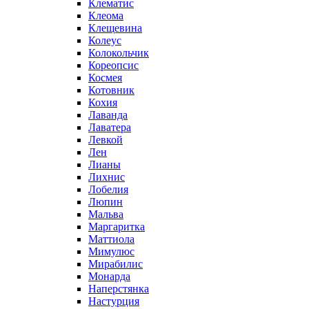
Клематис
Клеома
Клещевина
Колеус
Колокольчик
Кореопсис
Космея
Котовник
Кохия
Лаванда
Лаватера
Левкой
Лен
Лианы
Лихнис
Лобелия
Люпин
Мальва
Маргаритка
Маттиола
Мимулюс
Мирабилис
Монарда
Наперстянка
Настурция