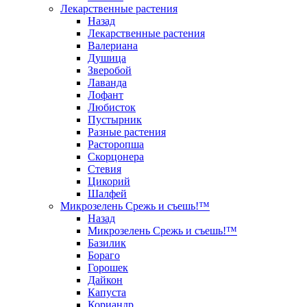
Лекарственные растения
Назад
Лекарственные растения
Валериана
Душица
Зверобой
Лаванда
Лофант
Любисток
Пустырник
Разные растения
Расторопша
Скорцонера
Стевия
Цикорий
Шалфей
Микрозелень Срежь и съешь!™
Назад
Микрозелень Срежь и съешь!™
Базилик
Бораго
Горошек
Дайкон
Капуста
Кориандр