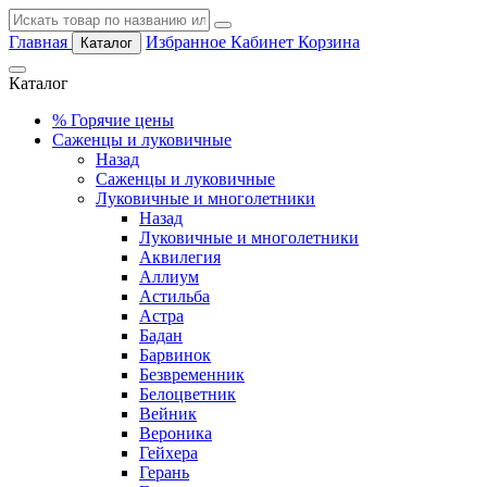
Главная
Избранное
Кабинет
Корзина
Каталог
Каталог
%
Горячие цены
Саженцы и луковичные
Назад
Саженцы и луковичные
Луковичные и многолетники
Назад
Луковичные и многолетники
Аквилегия
Аллиум
Астильба
Астра
Бадан
Барвинок
Безвременник
Белоцветник
Вейник
Вероника
Гейхера
Герань