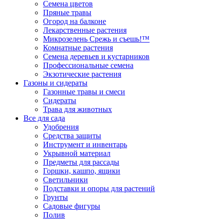
Семена цветов
Пряные травы
Огород на балконе
Лекарственные растения
Микрозелень Срежь и съешь!™
Комнатные растения
Семена деревьев и кустарников
Профессиональные семена
Экзотические растения
Газоны и сидераты
Газонные травы и смеси
Сидераты
Трава для животных
Все для сада
Удобрения
Средства защиты
Инструмент и инвентарь
Укрывной материал
Предметы для рассады
Горшки, кашпо, ящики
Светильники
Подставки и опоры для растений
Грунты
Садовые фигуры
Полив