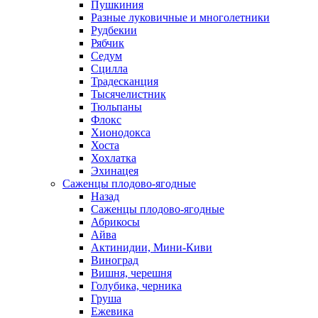
Пушкиния
Разные луковичные и многолетники
Рудбекии
Рябчик
Седум
Сцилла
Традесканция
Тысячелистник
Тюльпаны
Флокс
Хионодокса
Хоста
Хохлатка
Эхинацея
Саженцы плодово-ягодные
Назад
Саженцы плодово-ягодные
Абрикосы
Айва
Актинидии, Мини-Киви
Виноград
Вишня, черешня
Голубика, черника
Груша
Ежевика