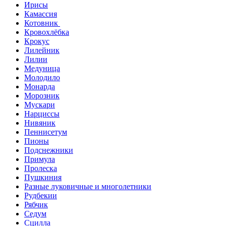
Ирисы
Камассия
Котовник
Кровохлёбка
Крокус
Лилейник
Лилии
Медуница
Молодило
Монарда
Морозник
Мускари
Нарциссы
Нивяник
Пеннисетум
Пионы
Подснежники
Примула
Пролеска
Пушкиния
Разные луковичные и многолетники
Рудбекии
Рябчик
Седум
Сцилла