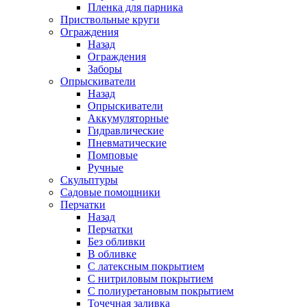
Пленка для парника
Приствольные круги
Ограждения
Назад
Ограждения
Заборы
Опрыскиватели
Назад
Опрыскиватели
Аккумуляторные
Гидравлические
Пневматические
Помповые
Ручные
Скульптуры
Садовые помощники
Перчатки
Назад
Перчатки
Без обливки
В обливке
С латексным покрытием
С нитриловым покрытием
С полиуретановым покрытием
Точечная заливка