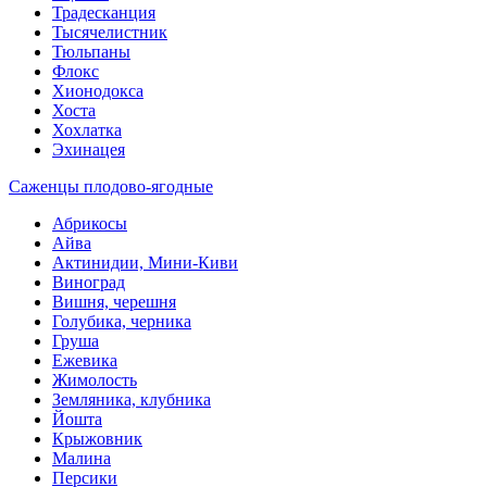
Традесканция
Тысячелистник
Тюльпаны
Флокс
Хионодокса
Хоста
Хохлатка
Эхинацея
Саженцы плодово-ягодные
Абрикосы
Айва
Актинидии, Мини-Киви
Виноград
Вишня, черешня
Голубика, черника
Груша
Ежевика
Жимолость
Земляника, клубника
Йошта
Крыжовник
Малина
Персики