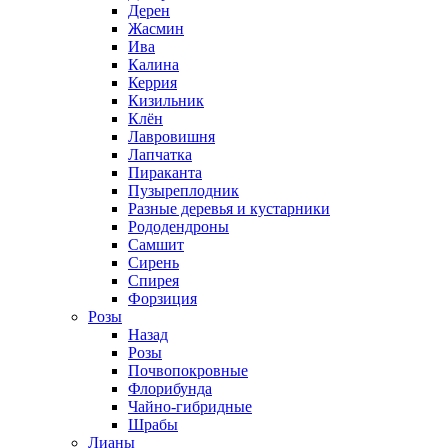
Дерен
Жасмин
Ива
Калина
Керрия
Кизильник
Клён
Лавровишня
Лапчатка
Пираканта
Пузыреплодник
Разные деревья и кустарники
Рододендроны
Самшит
Сирень
Спирея
Форзиция
Розы
Назад
Розы
Почвопокровные
Флорибунда
Чайно-гибридные
Шрабы
Лианы