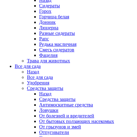
Назад
Сидераты
Горох
Горчица белая
Донник
Люцерна
Разные сидераты
Рапс
Редька масличная
Смесь сидератов
Фацелия
Трава для животных
Все для сада
Назад
Все для сада
Удобрения
Средства защиты
Назад
Средства защиты
Антимоскитные средства
Ловушки
От болезней и вредителей
От бытовых ползающих насекомых
От грызунов и змей
Отпугиватели