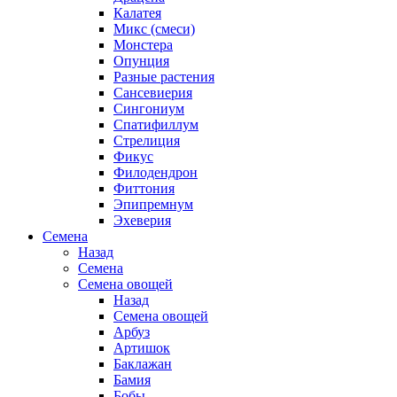
Калатея
Микс (смеси)
Монстера
Опунция
Разные растения
Сансевиерия
Сингониум
Спатифиллум
Стрелиция
Фикус
Филодендрон
Фиттония
Эпипремнум
Эхеверия
Семена
Назад
Семена
Семена овощей
Назад
Семена овощей
Арбуз
Артишок
Баклажан
Бамия
Бобы