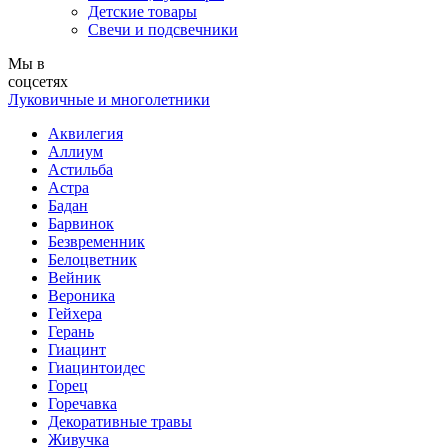
Детские товары
Свечи и подсвечники
Мы в
соцсетях
Луковичные и многолетники
Аквилегия
Аллиум
Астильба
Астра
Бадан
Барвинок
Безвременник
Белоцветник
Вейник
Вероника
Гейхера
Герань
Гиацинт
Гиацинтоидес
Горец
Горечавка
Декоративные травы
Живучка