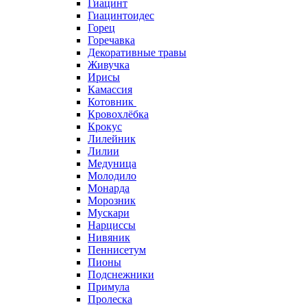
Гиацинт
Гиацинтоидес
Горец
Горечавка
Декоративные травы
Живучка
Ирисы
Камассия
Котовник
Кровохлёбка
Крокус
Лилейник
Лилии
Медуница
Молодило
Монарда
Морозник
Мускари
Нарциссы
Нивяник
Пеннисетум
Пионы
Подснежники
Примула
Пролеска