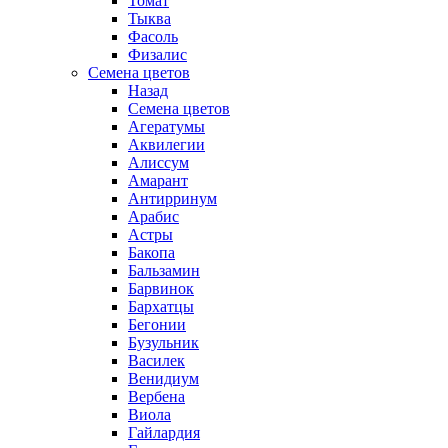
Томат
Тыква
Фасоль
Физалис
Семена цветов
Назад
Семена цветов
Агератумы
Аквилегии
Алиссум
Амарант
Антирринум
Арабис
Астры
Бакопа
Бальзамин
Барвинок
Бархатцы
Бегонии
Бузульник
Василек
Венидиум
Вербена
Виола
Гайлардия