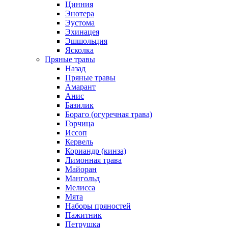
Цинния
Энотера
Эустома
Эхинацея
Эшшольция
Ясколка
Пряные травы
Назад
Пряные травы
Амарант
Анис
Базилик
Бораго (огуречная трава)
Горчица
Иссоп
Кервель
Кориандр (кинза)
Лимонная трава
Майоран
Мангольд
Мелисса
Мята
Наборы пряностей
Пажитник
Петрушка