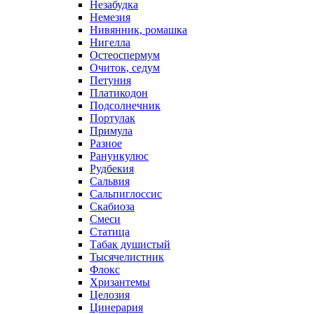
Незабудка
Немезия
Нивянник, ромашка
Нигелла
Остеоспермум
Очиток, седум
Петуния
Платикодон
Подсолнечник
Портулак
Примула
Разное
Ранункулюс
Рудбекия
Сальвия
Сальпиглоссис
Скабиоза
Смеси
Статица
Табак душистый
Тысячелистник
Флокс
Хризантемы
Целозия
Цинерария