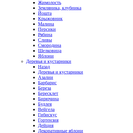
Жимолость
Земляника, клубника
Йошта
Крыжовник
Малина
Персики
Рябина
Сливы
Смородина
Шелковица
Яблони
Деревья и кустарники
Назад
Деревья и кустарники
Азалии
Барбарис
Береза
Бересклет
Бирючина
Будлея
Вейгела
Гибискус
Гортензия
Дейция
Декоративные яблони