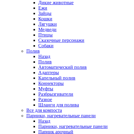
Дикие животные
Ежи
Зайцы
Кошки
Лягушки
Медведи
Птицы
Сказочные персонажи
Собаки
Полив
Назад
Полив
Автоматический полив
Адаптеры
Капельный полив
Коннекторы
Муфты
Разбрызгиватели
Разное
Шланги для полива
Все для компоста
Парники, нагревательные панели
Назад
Парники, нагревательные панели
Парник арочный