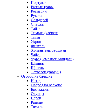
Портулак
Разные травы
Розмарин
Рукола
Сельдерей
Спаржа
Табак
Тимьян (чабрец)
Тмин
Укроп
Фенхель
Хризантема овощная
Чабер
Чуфа (Земляной миндаль)
Шпинат
Щавель
Эстрагон (тархун)
Огород на балконе
Назад
Огород на балконе
Баклажаны
Огурцы
Перец
Разные
Томаты