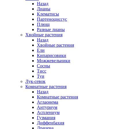
Назад
Лианы
Клематисы
Партеноциссус
Плющ
Разные лианы
Хвойные растения
Назад
Хвойные растения
Ели
Кипарисовики
Можжевельники
Сосны
Тисс
Туи
Лук-севок
Комнатные растения
Назад
Комнатные растения
Аглаонема
Антуриум
Асплениум
Гузмания
Диффенбахия
Драцена