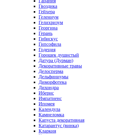
Гацания
Гвоздика
Гейхера
Гелениум
Гелихризум
Георгина
Герань
Гибискус
Гипсофила
Годеция
Горошек душистый
Датура (Дурман)
Декоративные травы
Делосперма
Дельфиниумы
Диморфотека
Дихондра
Иберис
Импатиенс
Ипомея
Календула
Камнеломка
Капуста декоративная
Катарантус (винка)
Кларкия