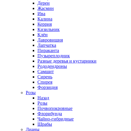
Дерен
Жасмин
Ива
Калина
Керрия
Кизильник
Клён
Лавровишня
Лапчатка
Пираканта
Пузыреплодник
Разные деревья и кустарники
Рододендроны
Самшит
Сирень
Спирея
Форзиция
Розы
Назад
Розы
Почвопокровные
Флорибунда
Чайно-гибридные
Шрабы
Лианы