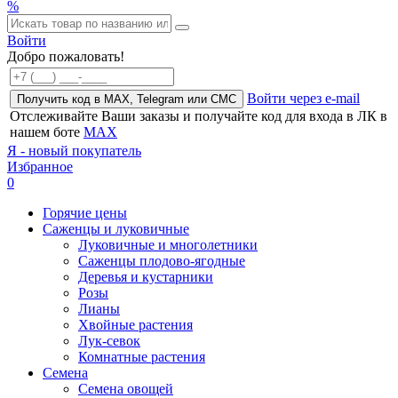
%
Войти
Добро пожаловать!
Войти через e-mail
Получить код в MAX, Telegram или СМС
Отслеживайте Ваши заказы и получайте код для входа в ЛК в
нашем боте
MAX
Я - новый покупатель
Избранное
0
Горячие цены
Саженцы и луковичные
Луковичные и многолетники
Саженцы плодово-ягодные
Деревья и кустарники
Розы
Лианы
Хвойные растения
Лук-севок
Комнатные растения
Семена
Семена овощей