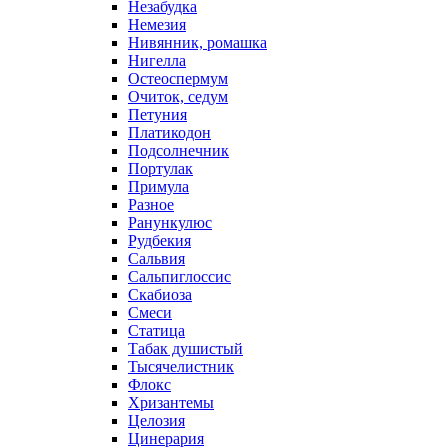
Незабудка
Немезия
Нивянник, ромашка
Нигелла
Остеоспермум
Очиток, седум
Петуния
Платикодон
Подсолнечник
Портулак
Примула
Разное
Ранункулюс
Рудбекия
Сальвия
Сальпиглоссис
Скабиоза
Смеси
Статица
Табак душистый
Тысячелистник
Флокс
Хризантемы
Целозия
Цинерария