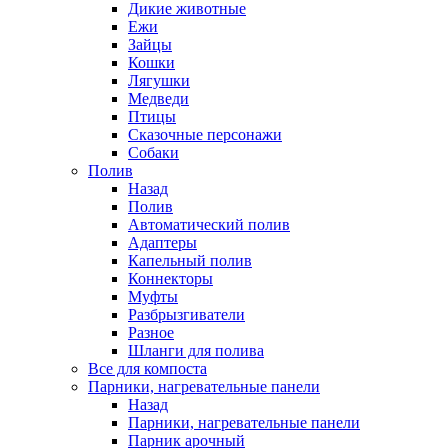
Дикие животные
Ежи
Зайцы
Кошки
Лягушки
Медведи
Птицы
Сказочные персонажи
Собаки
Полив
Назад
Полив
Автоматический полив
Адаптеры
Капельный полив
Коннекторы
Муфты
Разбрызгиватели
Разное
Шланги для полива
Все для компоста
Парники, нагревательные панели
Назад
Парники, нагревательные панели
Парник арочный