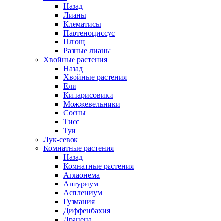
Назад
Лианы
Клематисы
Партеноциссус
Плющ
Разные лианы
Хвойные растения
Назад
Хвойные растения
Ели
Кипарисовики
Можжевельники
Сосны
Тисс
Туи
Лук-севок
Комнатные растения
Назад
Комнатные растения
Аглаонема
Антуриум
Асплениум
Гузмания
Диффенбахия
Драцена