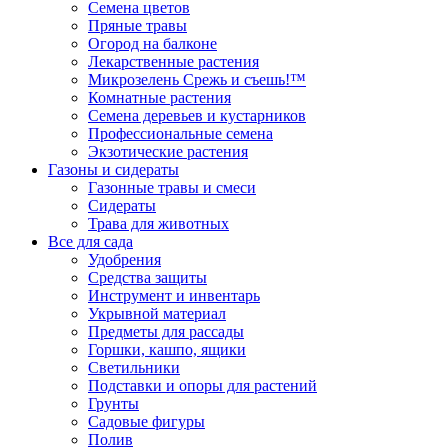
Семена цветов
Пряные травы
Огород на балконе
Лекарственные растения
Микрозелень Срежь и съешь!™
Комнатные растения
Семена деревьев и кустарников
Профессиональные семена
Экзотические растения
Газоны и сидераты
Газонные травы и смеси
Сидераты
Трава для животных
Все для сада
Удобрения
Средства защиты
Инструмент и инвентарь
Укрывной материал
Предметы для рассады
Горшки, кашпо, ящики
Светильники
Подставки и опоры для растений
Грунты
Садовые фигуры
Полив