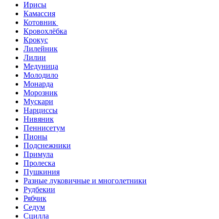
Ирисы
Камассия
Котовник
Кровохлёбка
Крокус
Лилейник
Лилии
Медуница
Молодило
Монарда
Морозник
Мускари
Нарциссы
Нивяник
Пеннисетум
Пионы
Подснежники
Примула
Пролеска
Пушкиния
Разные луковичные и многолетники
Рудбекии
Рябчик
Седум
Сцилла