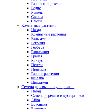
Разная микрозелень
Редис
Рукола
Свекла
Смеси
Комнатные растения
Назад
Комнатные растения
Бальзамин
Бегония
Гербера
Глоксиния
Гранат
Кактус
Пентас
Примула
Разные растения
Фиалка
Цикламен
Семена деревьев и кустарников
Назад
Семена деревьев и кустарников
Айва
Брусника
Ежевика