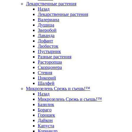
Лекарственные растения
Назад
Лекарственные растения
Валериана
Душица
Зверобой
Лаванда
Лофант
Любисток
Пустырник
Разные растения
Расторопша
Скорцонера
Стевия
Цикорий
Шалфей
Микрозелень Срежь и съешь!™
Назад
Микрозелень Срежь и съешь!™
Базилик
Бораго
Горошек
Дайкон
Капуста
Кориандр