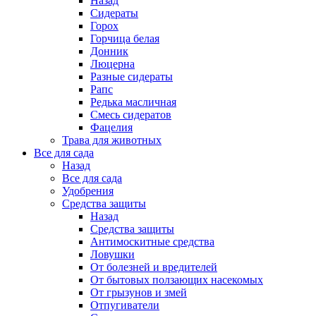
Назад
Сидераты
Горох
Горчица белая
Донник
Люцерна
Разные сидераты
Рапс
Редька масличная
Смесь сидератов
Фацелия
Трава для животных
Все для сада
Назад
Все для сада
Удобрения
Средства защиты
Назад
Средства защиты
Антимоскитные средства
Ловушки
От болезней и вредителей
От бытовых ползающих насекомых
От грызунов и змей
Отпугиватели