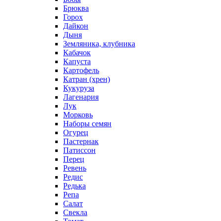
Брюква
Горох
Дайкон
Дыня
Земляника, клубника
Кабачок
Капуста
Картофель
Катран (хрен)
Кукуруза
Лагенария
Лук
Морковь
Наборы семян
Огурец
Пастернак
Патиссон
Перец
Ревень
Редис
Редька
Репа
Салат
Свекла