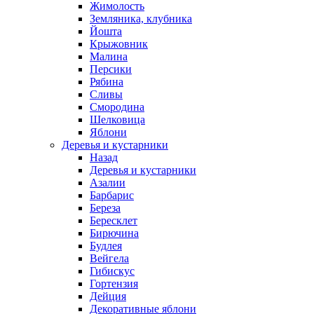
Жимолость
Земляника, клубника
Йошта
Крыжовник
Малина
Персики
Рябина
Сливы
Смородина
Шелковица
Яблони
Деревья и кустарники
Назад
Деревья и кустарники
Азалии
Барбарис
Береза
Бересклет
Бирючина
Будлея
Вейгела
Гибискус
Гортензия
Дейция
Декоративные яблони