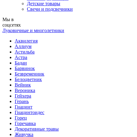
Детские товары
Свечи и подсвечники
Мы в
соцсетях
Луковичные и многолетники
Аквилегия
Аллиум
Астильба
Астра
Бадан
Барвинок
Безвременник
Белоцветник
Вейник
Вероника
Гейхера
Герань
Гиацинт
Гиацинтоидес
Горец
Горечавка
Декоративные травы
Живучка