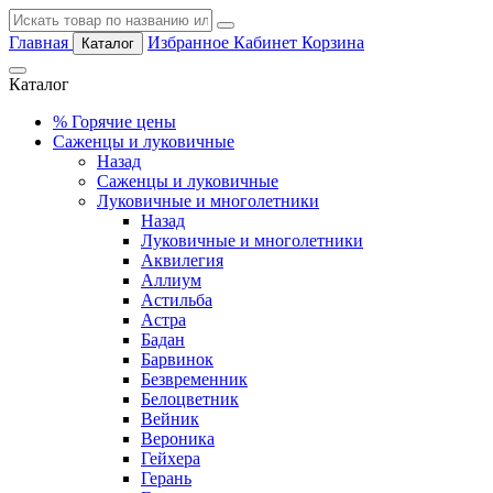
Главная
Избранное
Кабинет
Корзина
Каталог
Каталог
%
Горячие цены
Саженцы и луковичные
Назад
Саженцы и луковичные
Луковичные и многолетники
Назад
Луковичные и многолетники
Аквилегия
Аллиум
Астильба
Астра
Бадан
Барвинок
Безвременник
Белоцветник
Вейник
Вероника
Гейхера
Герань