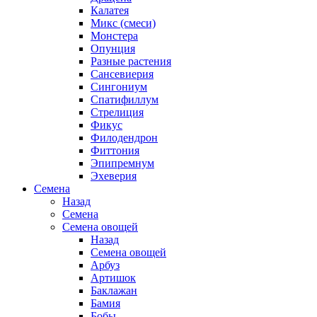
Калатея
Микс (смеси)
Монстера
Опунция
Разные растения
Сансевиерия
Сингониум
Спатифиллум
Стрелиция
Фикус
Филодендрон
Фиттония
Эпипремнум
Эхеверия
Семена
Назад
Семена
Семена овощей
Назад
Семена овощей
Арбуз
Артишок
Баклажан
Бамия
Бобы