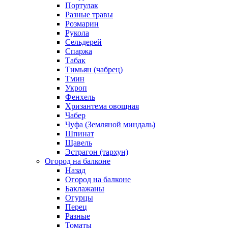
Портулак
Разные травы
Розмарин
Рукола
Сельдерей
Спаржа
Табак
Тимьян (чабрец)
Тмин
Укроп
Фенхель
Хризантема овощная
Чабер
Чуфа (Земляной миндаль)
Шпинат
Щавель
Эстрагон (тархун)
Огород на балконе
Назад
Огород на балконе
Баклажаны
Огурцы
Перец
Разные
Томаты