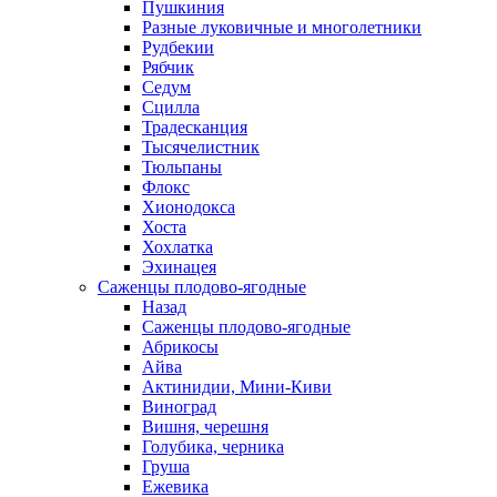
Пушкиния
Разные луковичные и многолетники
Рудбекии
Рябчик
Седум
Сцилла
Традесканция
Тысячелистник
Тюльпаны
Флокс
Хионодокса
Хоста
Хохлатка
Эхинацея
Саженцы плодово-ягодные
Назад
Саженцы плодово-ягодные
Абрикосы
Айва
Актинидии, Мини-Киви
Виноград
Вишня, черешня
Голубика, черника
Груша
Ежевика