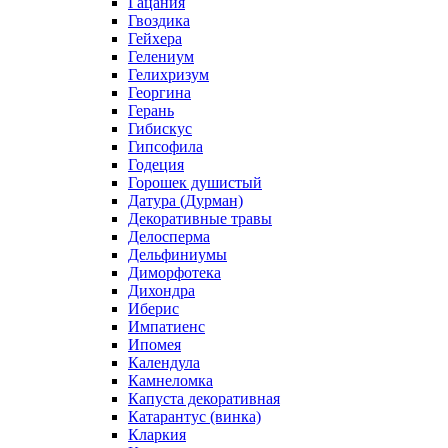
Гацания
Гвоздика
Гейхера
Гелениум
Гелихризум
Георгина
Герань
Гибискус
Гипсофила
Годеция
Горошек душистый
Датура (Дурман)
Декоративные травы
Делосперма
Дельфиниумы
Диморфотека
Дихондра
Иберис
Импатиенс
Ипомея
Календула
Камнеломка
Капуста декоративная
Катарантус (винка)
Кларкия