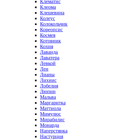
Клематис
Клеома
Клещевина
Колеус
Колокольчик
Кореопсис
Космея
Котовник
Кохия
Лаванда
Лаватера
Левкой
Лен
Лианы
Лихнис
Лобелия
Люпин
Мальва
Маргаритка
Маттиола
Мимулюс
Мирабилис
Монарда
Наперстянка
Настурция