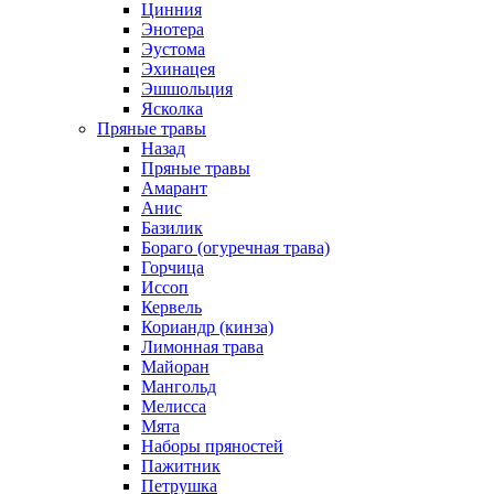
Цинния
Энотера
Эустома
Эхинацея
Эшшольция
Ясколка
Пряные травы
Назад
Пряные травы
Амарант
Анис
Базилик
Бораго (огуречная трава)
Горчица
Иссоп
Кервель
Кориандр (кинза)
Лимонная трава
Майоран
Мангольд
Мелисса
Мята
Наборы пряностей
Пажитник
Петрушка