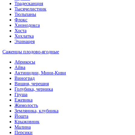
Традесканция
Тысячелистник
Тюльпаны
Флокс
Хионодокса
Хоста
Хохлатка
Эхинацея
Саженцы плодово-ягодные
Абрикосы
Айва
Актинидии, Мини-Киви
Виноград
Вишня, черешня
Голубика, черника
Груша
Ежевика
Жимолость
Земляника, клубника
Йошта
Крыжовник
Малина
Персики