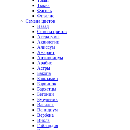
Томат
Тыква
Фасоль
Физалис
Семена цветов
Назад
Семена цветов
Агератумы
Аквилегии
Алиссум
Амарант
Антирринум
Арабис
Астры
Бакопа
Бальзамин
Барвинок
Бархатцы
Бегонии
Бузульник
Василек
Венидиум
Вербена
Виола
Гайлардия