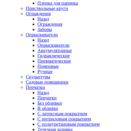
Пленка для парника
Приствольные круги
Ограждения
Назад
Ограждения
Заборы
Опрыскиватели
Назад
Опрыскиватели
Аккумуляторные
Гидравлические
Пневматические
Помповые
Ручные
Скульптуры
Садовые помощники
Перчатки
Назад
Перчатки
Без обливки
В обливке
С латексным покрытием
С нитриловым покрытием
С полиуретановым покрытием
Точечная заливка