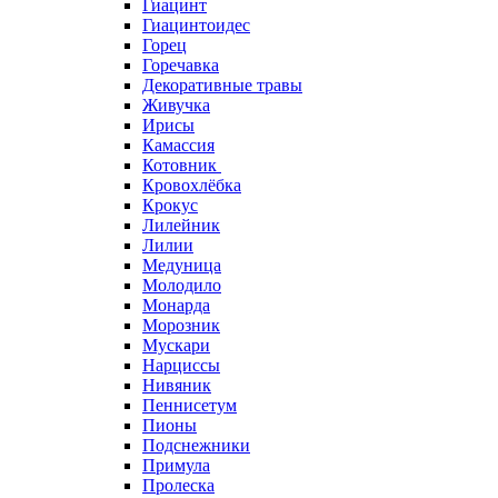
Гиацинт
Гиацинтоидес
Горец
Горечавка
Декоративные травы
Живучка
Ирисы
Камассия
Котовник
Кровохлёбка
Крокус
Лилейник
Лилии
Медуница
Молодило
Монарда
Морозник
Мускари
Нарциссы
Нивяник
Пеннисетум
Пионы
Подснежники
Примула
Пролеска