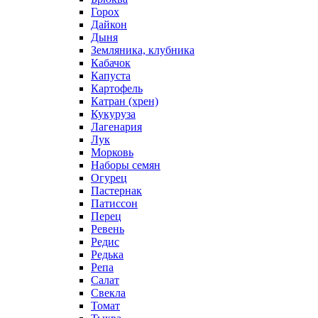
Горох
Дайкон
Дыня
Земляника, клубника
Кабачок
Капуста
Картофель
Катран (хрен)
Кукуруза
Лагенария
Лук
Морковь
Наборы семян
Огурец
Пастернак
Патиссон
Перец
Ревень
Редис
Редька
Репа
Салат
Свекла
Томат