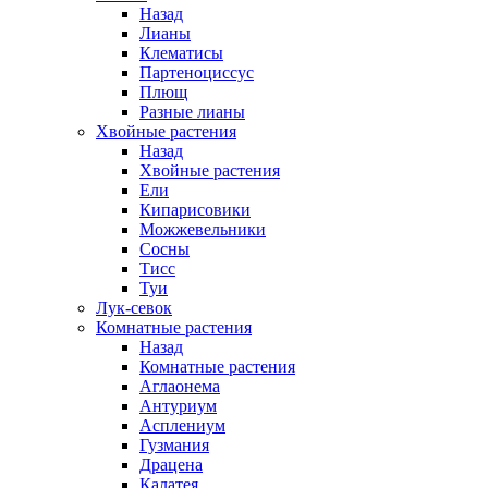
Назад
Лианы
Клематисы
Партеноциссус
Плющ
Разные лианы
Хвойные растения
Назад
Хвойные растения
Ели
Кипарисовики
Можжевельники
Сосны
Тисс
Туи
Лук-севок
Комнатные растения
Назад
Комнатные растения
Аглаонема
Антуриум
Асплениум
Гузмания
Драцена
Калатея