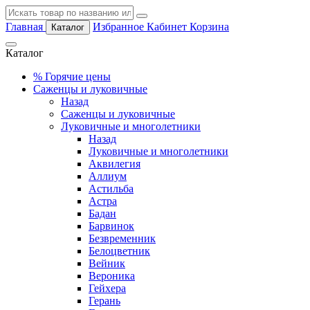
Главная
Избранное
Кабинет
Корзина
Каталог
Каталог
%
Горячие цены
Саженцы и луковичные
Назад
Саженцы и луковичные
Луковичные и многолетники
Назад
Луковичные и многолетники
Аквилегия
Аллиум
Астильба
Астра
Бадан
Барвинок
Безвременник
Белоцветник
Вейник
Вероника
Гейхера
Герань