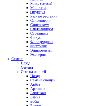
Микс (смеси)
Монстера
Опунция
Разные растения
Сансевиерия
Сингониум
Спатифиллум
Стрелиция
Фикус
Филодендрон
Фиттония
Эпипремнум
Эхеверия
Семена
Назад
Семена
Семена овощей
Назад
Семена овощей
Арбуз
Артишок
Баклажан
Бамия
Бобы
Брюква