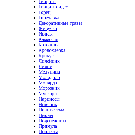
Гиацинт
Гиацинтоидес
Горец
Горечавка
Декоративные травы
Живучка
Ирисы
Камассия
Котовник
Кровохлёбка
Крокус
Лилейник
Лилии
Медуница
Молодило
Монарда
Морозник
Мускари
Нарциссы
Нивяник
Пеннисетум
Пионы
Подснежники
Примула
Пролеска