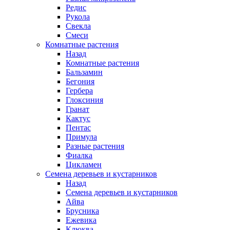
Редис
Рукола
Свекла
Смеси
Комнатные растения
Назад
Комнатные растения
Бальзамин
Бегония
Гербера
Глоксиния
Гранат
Кактус
Пентас
Примула
Разные растения
Фиалка
Цикламен
Семена деревьев и кустарников
Назад
Семена деревьев и кустарников
Айва
Брусника
Ежевика
Клюква