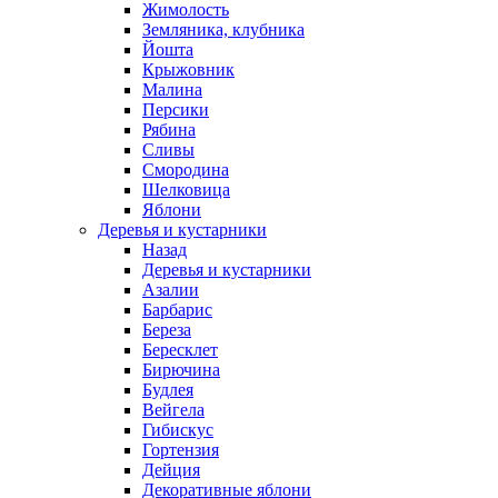
Жимолость
Земляника, клубника
Йошта
Крыжовник
Малина
Персики
Рябина
Сливы
Смородина
Шелковица
Яблони
Деревья и кустарники
Назад
Деревья и кустарники
Азалии
Барбарис
Береза
Бересклет
Бирючина
Будлея
Вейгела
Гибискус
Гортензия
Дейция
Декоративные яблони