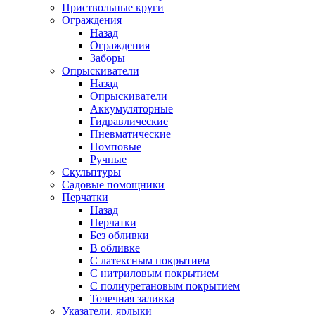
Приствольные круги
Ограждения
Назад
Ограждения
Заборы
Опрыскиватели
Назад
Опрыскиватели
Аккумуляторные
Гидравлические
Пневматические
Помповые
Ручные
Скульптуры
Садовые помощники
Перчатки
Назад
Перчатки
Без обливки
В обливке
С латексным покрытием
С нитриловым покрытием
С полиуретановым покрытием
Точечная заливка
Указатели, ярлыки