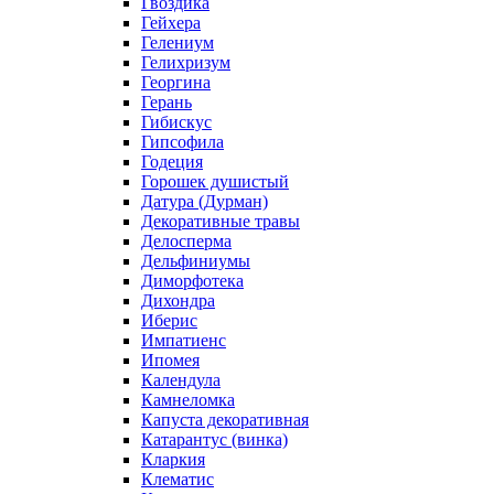
Гвоздика
Гейхера
Гелениум
Гелихризум
Георгина
Герань
Гибискус
Гипсофила
Годеция
Горошек душистый
Датура (Дурман)
Декоративные травы
Делосперма
Дельфиниумы
Диморфотека
Дихондра
Иберис
Импатиенс
Ипомея
Календула
Камнеломка
Капуста декоративная
Катарантус (винка)
Кларкия
Клематис