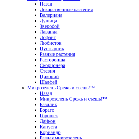
Назад
Лекарственные растения
Валериана
Душица
Зверобой
Лаванда
Лофант
Любисток
Пустырник
Разные растения
Расторопша
Скорцонера
Стевия
Цикорий
Шалфей
Микрозелень Срежь и съешь!™
Назад
Микрозелень Срежь и съешь!™
Базилик
Бораго
Горошек
Дайкон
Капуста
Кориандр
Разная микрозелень