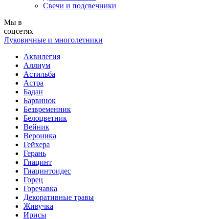
Свечи и подсвечники
Мы в
соцсетях
Луковичные и многолетники
Аквилегия
Аллиум
Астильба
Астра
Бадан
Барвинок
Безвременник
Белоцветник
Вейник
Вероника
Гейхера
Герань
Гиацинт
Гиацинтоидес
Горец
Горечавка
Декоративные травы
Живучка
Ирисы