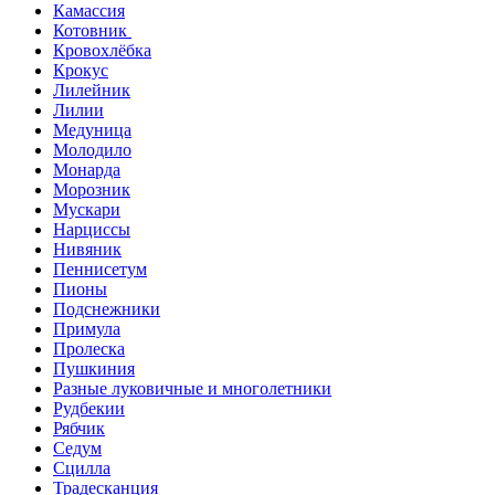
Камассия
Котовник
Кровохлёбка
Крокус
Лилейник
Лилии
Медуница
Молодило
Монарда
Морозник
Мускари
Нарциссы
Нивяник
Пеннисетум
Пионы
Подснежники
Примула
Пролеска
Пушкиния
Разные луковичные и многолетники
Рудбекии
Рябчик
Седум
Сцилла
Традесканция