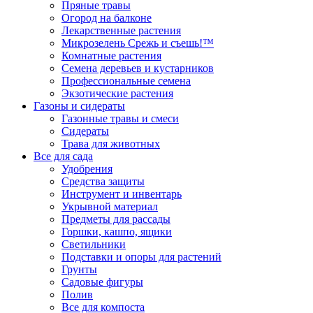
Пряные травы
Огород на балконе
Лекарственные растения
Микрозелень Срежь и съешь!™
Комнатные растения
Семена деревьев и кустарников
Профессиональные семена
Экзотические растения
Газоны и сидераты
Газонные травы и смеси
Сидераты
Трава для животных
Все для сада
Удобрения
Средства защиты
Инструмент и инвентарь
Укрывной материал
Предметы для рассады
Горшки, кашпо, ящики
Светильники
Подставки и опоры для растений
Грунты
Садовые фигуры
Полив
Все для компоста