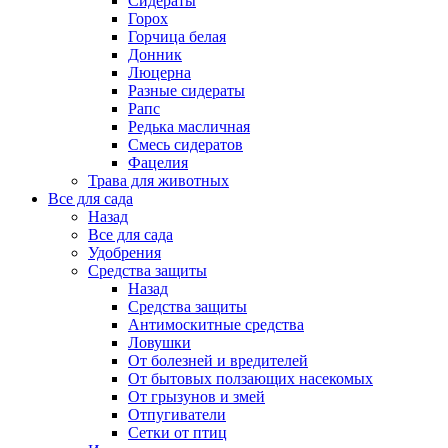
Сидераты
Горох
Горчица белая
Донник
Люцерна
Разные сидераты
Рапс
Редька масличная
Смесь сидератов
Фацелия
Трава для животных
Все для сада
Назад
Все для сада
Удобрения
Средства защиты
Назад
Средства защиты
Антимоскитные средства
Ловушки
От болезней и вредителей
От бытовых ползающих насекомых
От грызунов и змей
Отпугиватели
Сетки от птиц