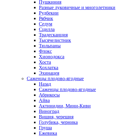
Пушкиния
Разные луковичные и многолетники
Рудбекии
Рябчик
Седум
Сцилла
Традесканция
Тысячелистник
Тюльпаны
Флокс
Хионодокса
Хоста
Хохлатка
Эхинацея
Саженцы плодово-ягодные
Назад
Саженцы плодово-ягодные
Абрикосы
Айва
Актинидии, Мини-Киви
Виноград
Вишня, черешня
Голубика, черника
Груша
Ежевика