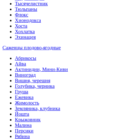
Тысячелистник
Тюльпаны
Флокс
Хионодокса
Хоста
Хохлатка
Эхинацея
Саженцы плодово-ягодные
Абрикосы
Айва
Актинидии, Мини-Киви
Виноград
Вишня, черешня
Голубика, черника
Груша
Ежевика
Жимолость
Земляника, клубника
Йошта
Крыжовник
Малина
Персики
Рябина