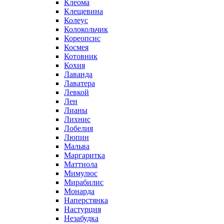
Клеома
Клещевина
Колеус
Колокольчик
Кореопсис
Космея
Котовник
Кохия
Лаванда
Лаватера
Левкой
Лен
Лианы
Лихнис
Лобелия
Люпин
Мальва
Маргаритка
Маттиола
Мимулюс
Мирабилис
Монарда
Наперстянка
Настурция
Незабудка