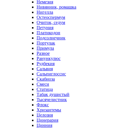
Немезия
Нивянник, ромашка
Нигелла
Остеоспермум
Очиток, седум
Петуния
Платикодон
Подсолнечник
Портулак
Примула
Разное
Ранункулюс
Рудбекия
Сальвия
Сальпиглоссис
Скабиоза
Смеси
Статица
Табак душистый
Тысячелистник
Флокс
Хризантемы
Целозия
Цинерария
Цинния