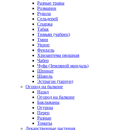
Разные травы
Розмарин
Рукола
Сельдерей
Спаржа
Табак
Тимьян (чабрец)
Тмин
Укроп
Фенхель
Хризантема овощная
Чабер
Чуфа (Земляной миндаль)
Шпинат
Щавель
Эстрагон (тархун)
Огород на балконе
Назад
Огород на балконе
Баклажаны
Огурцы
Перец
Разные
Томаты
Лекарственные растения