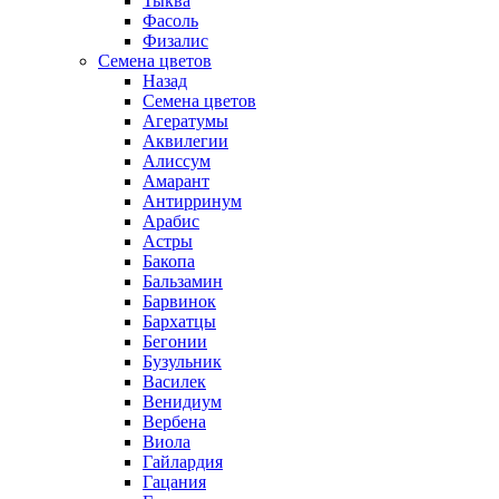
Тыква
Фасоль
Физалис
Семена цветов
Назад
Семена цветов
Агератумы
Аквилегии
Алиссум
Амарант
Антирринум
Арабис
Астры
Бакопа
Бальзамин
Барвинок
Бархатцы
Бегонии
Бузульник
Василек
Венидиум
Вербена
Виола
Гайлардия
Гацания