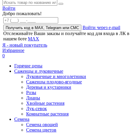
Войти
Добро пожаловать!
Войти через e-mail
Получить код в MAX, Telegram или СМС
Отслеживайте Ваши заказы и получайте код для входа в ЛК в
нашем боте
MAX
Я - новый покупатель
Избранное
0
Горячие цены
Саженцы и луковичные
Луковичные и многолетники
Саженцы плодово-ягодные
Деревья и кустарники
Розы
Лианы
Хвойные растения
Лук-севок
Комнатные растения
Семена
Семена овощей
Семена цветов