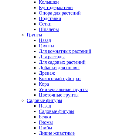
Колышки
Кустодержатели
Опора для растений
Подставки
Сетки
Шпалеры
Грунты
Назад
Грунты
Для комнатных растений
Для рассады
Для садовых растений
Добавки для почвы
Дренаж
Кокосовый субстрат
Кора
Универсальные грунты
Цветочные грунты
Садовые фигуры
Назад
Садовые фигуры
Белки
Гномы
Грибы
Дикие животные