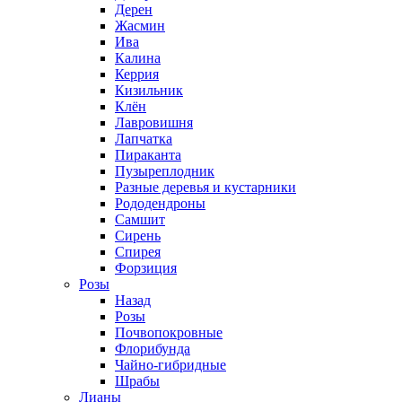
Дерен
Жасмин
Ива
Калина
Керрия
Кизильник
Клён
Лавровишня
Лапчатка
Пираканта
Пузыреплодник
Разные деревья и кустарники
Рододендроны
Самшит
Сирень
Спирея
Форзиция
Розы
Назад
Розы
Почвопокровные
Флорибунда
Чайно-гибридные
Шрабы
Лианы