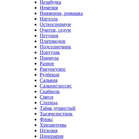
Незабудка
Немезия
Нивянник, ромашка
Нигелла
Остеоспермум
Очиток, седум
Петуния
Платикодон
Подсолнечник
Портулак
Примула
Разное
Ранункулюс
Рудбекия
Сальвия
Сальпиглоссис
Скабиоза
Смеси
Статица
Табак душистый
Тысячелистник
Флокс
Хризантемы
Целозия
Цинерария