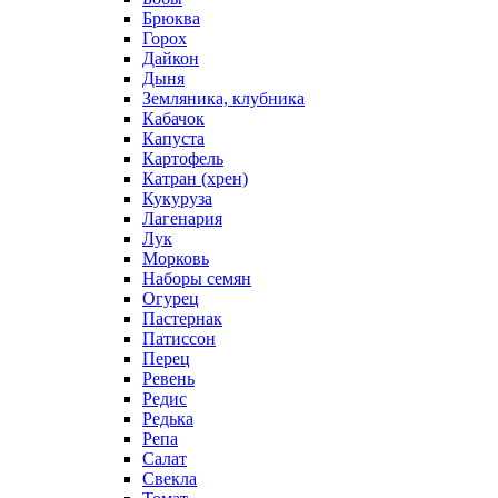
Брюква
Горох
Дайкон
Дыня
Земляника, клубника
Кабачок
Капуста
Картофель
Катран (хрен)
Кукуруза
Лагенария
Лук
Морковь
Наборы семян
Огурец
Пастернак
Патиссон
Перец
Ревень
Редис
Редька
Репа
Салат
Свекла