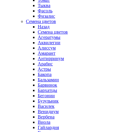
Томат
Тыква
Фасоль
Физалис
Семена цветов
Назад
Семена цветов
Агератумы
Аквилегии
Алиссум
Амарант
Антирринум
Арабис
Астры
Бакопа
Бальзамин
Барвинок
Бархатцы
Бегонии
Бузульник
Василек
Венидиум
Вербена
Виола
Гайлардия