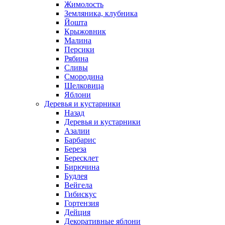
Жимолость
Земляника, клубника
Йошта
Крыжовник
Малина
Персики
Рябина
Сливы
Смородина
Шелковица
Яблони
Деревья и кустарники
Назад
Деревья и кустарники
Азалии
Барбарис
Береза
Бересклет
Бирючина
Будлея
Вейгела
Гибискус
Гортензия
Дейция
Декоративные яблони