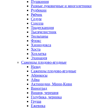
Пушкиния
Разные луковичные и многолетники
Рудбекии
Рябчик
Седум
Сцилла
Традесканция
Тысячелистник
Тюльпаны
Флокс
Хионодокса
Хоста
Хохлатка
Эхинацея
Саженцы плодово-ягодные
Назад
Саженцы плодово-ягодные
Абрикосы
Айва
Актинидии, Мини-Киви
Виноград
Вишня, черешня
Голубика, черника
Груша
Ежевика