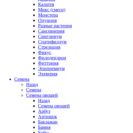
Калатея
Микс (смеси)
Монстера
Опунция
Разные растения
Сансевиерия
Сингониум
Спатифиллум
Стрелиция
Фикус
Филодендрон
Фиттония
Эпипремнум
Эхеверия
Семена
Назад
Семена
Семена овощей
Назад
Семена овощей
Арбуз
Артишок
Баклажан
Бамия
Бобы