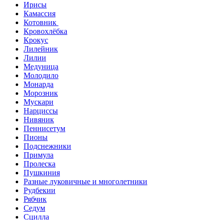
Ирисы
Камассия
Котовник
Кровохлёбка
Крокус
Лилейник
Лилии
Медуница
Молодило
Монарда
Морозник
Мускари
Нарциссы
Нивяник
Пеннисетум
Пионы
Подснежники
Примула
Пролеска
Пушкиния
Разные луковичные и многолетники
Рудбекии
Рябчик
Седум
Сцилла