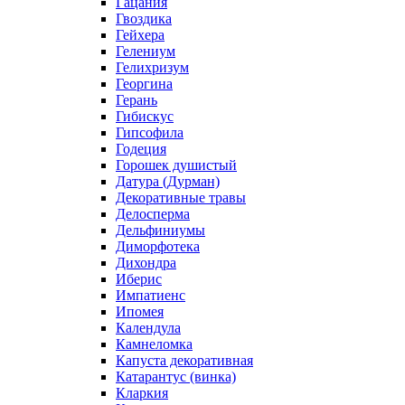
Гацания
Гвоздика
Гейхера
Гелениум
Гелихризум
Георгина
Герань
Гибискус
Гипсофила
Годеция
Горошек душистый
Датура (Дурман)
Декоративные травы
Делосперма
Дельфиниумы
Диморфотека
Дихондра
Иберис
Импатиенс
Ипомея
Календула
Камнеломка
Капуста декоративная
Катарантус (винка)
Кларкия