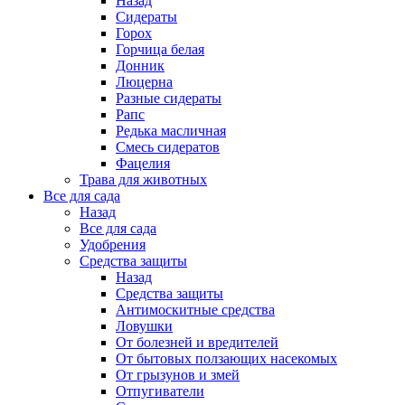
Назад
Сидераты
Горох
Горчица белая
Донник
Люцерна
Разные сидераты
Рапс
Редька масличная
Смесь сидератов
Фацелия
Трава для животных
Все для сада
Назад
Все для сада
Удобрения
Средства защиты
Назад
Средства защиты
Антимоскитные средства
Ловушки
От болезней и вредителей
От бытовых ползающих насекомых
От грызунов и змей
Отпугиватели