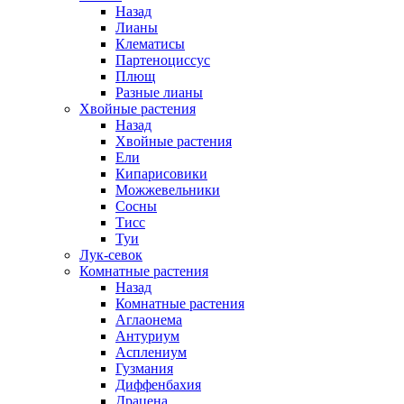
Назад
Лианы
Клематисы
Партеноциссус
Плющ
Разные лианы
Хвойные растения
Назад
Хвойные растения
Ели
Кипарисовики
Можжевельники
Сосны
Тисс
Туи
Лук-севок
Комнатные растения
Назад
Комнатные растения
Аглаонема
Антуриум
Асплениум
Гузмания
Диффенбахия
Драцена