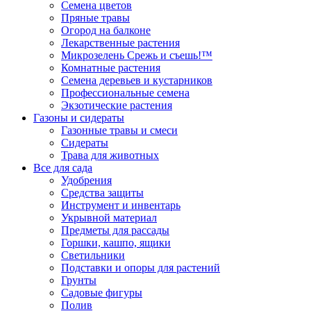
Семена цветов
Пряные травы
Огород на балконе
Лекарственные растения
Микрозелень Срежь и съешь!™
Комнатные растения
Семена деревьев и кустарников
Профессиональные семена
Экзотические растения
Газоны и сидераты
Газонные травы и смеси
Сидераты
Трава для животных
Все для сада
Удобрения
Средства защиты
Инструмент и инвентарь
Укрывной материал
Предметы для рассады
Горшки, кашпо, ящики
Светильники
Подставки и опоры для растений
Грунты
Садовые фигуры
Полив