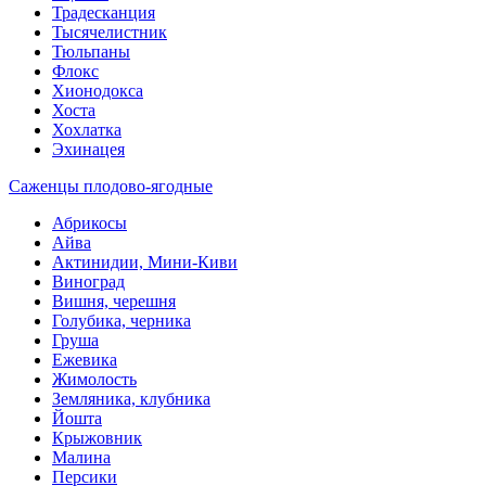
Традесканция
Тысячелистник
Тюльпаны
Флокс
Хионодокса
Хоста
Хохлатка
Эхинацея
Саженцы плодово-ягодные
Абрикосы
Айва
Актинидии, Мини-Киви
Виноград
Вишня, черешня
Голубика, черника
Груша
Ежевика
Жимолость
Земляника, клубника
Йошта
Крыжовник
Малина
Персики