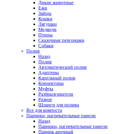
Дикие животные
Ежи
Зайцы
Кошки
Лягушки
Медведи
Птицы
Сказочные персонажи
Собаки
Полив
Назад
Полив
Автоматический полив
Адаптеры
Капельный полив
Коннекторы
Муфты
Разбрызгиватели
Разное
Шланги для полива
Все для компоста
Парники, нагревательные панели
Назад
Парники, нагревательные панели
Парник арочный