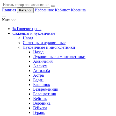
Главная
Избранное
Кабинет
Корзина
Каталог
Каталог
%
Горячие цены
Саженцы и луковичные
Назад
Саженцы и луковичные
Луковичные и многолетники
Назад
Луковичные и многолетники
Аквилегия
Аллиум
Астильба
Астра
Бадан
Барвинок
Безвременник
Белоцветник
Вейник
Вероника
Гейхера
Герань