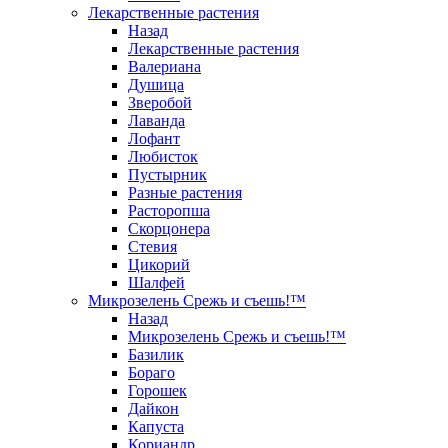
Лекарственные растения
Назад
Лекарственные растения
Валериана
Душица
Зверобой
Лаванда
Лофант
Любисток
Пустырник
Разные растения
Расторопша
Скорцонера
Стевия
Цикорий
Шалфей
Микрозелень Срежь и съешь!™
Назад
Микрозелень Срежь и съешь!™
Базилик
Бораго
Горошек
Дайкон
Капуста
Кориандр