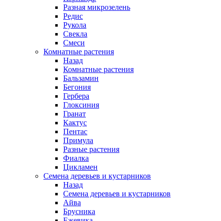
Разная микрозелень
Редис
Рукола
Свекла
Смеси
Комнатные растения
Назад
Комнатные растения
Бальзамин
Бегония
Гербера
Глоксиния
Гранат
Кактус
Пентас
Примула
Разные растения
Фиалка
Цикламен
Семена деревьев и кустарников
Назад
Семена деревьев и кустарников
Айва
Брусника
Ежевика