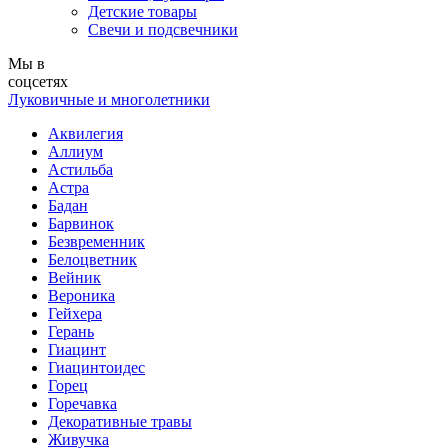
Детские товары
Свечи и подсвечники
Мы в
соцсетях
Луковичные и многолетники
Аквилегия
Аллиум
Астильба
Астра
Бадан
Барвинок
Безвременник
Белоцветник
Вейник
Вероника
Гейхера
Герань
Гиацинт
Гиацинтоидес
Горец
Горечавка
Декоративные травы
Живучка