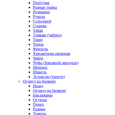
Портулак
Разные травы
Розмарин
Рукола
Сельдерей
Спаржа
Табак
Тимьян (чабрец)
Тмин
Укроп
Фенхель
Хризантема овощная
Чабер
Чуфа (Земляной миндаль)
Шпинат
Щавель
Эстрагон (тархун)
Огород на балконе
Назад
Огород на балконе
Баклажаны
Огурцы
Перец
Разные
Томаты