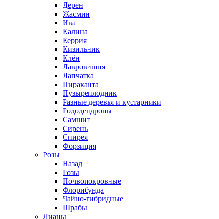
Дерен
Жасмин
Ива
Калина
Керрия
Кизильник
Клён
Лавровишня
Лапчатка
Пираканта
Пузыреплодник
Разные деревья и кустарники
Рододендроны
Самшит
Сирень
Спирея
Форзиция
Розы
Назад
Розы
Почвопокровные
Флорибунда
Чайно-гибридные
Шрабы
Лианы