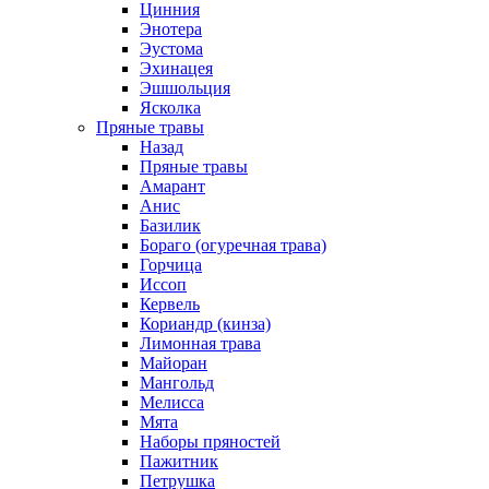
Цинния
Энотера
Эустома
Эхинацея
Эшшольция
Ясколка
Пряные травы
Назад
Пряные травы
Амарант
Анис
Базилик
Бораго (огуречная трава)
Горчица
Иссоп
Кервель
Кориандр (кинза)
Лимонная трава
Майоран
Мангольд
Мелисса
Мята
Наборы пряностей
Пажитник
Петрушка