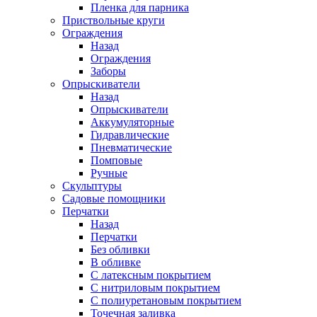
Пленка для парника
Приствольные круги
Ограждения
Назад
Ограждения
Заборы
Опрыскиватели
Назад
Опрыскиватели
Аккумуляторные
Гидравлические
Пневматические
Помповые
Ручные
Скульптуры
Садовые помощники
Перчатки
Назад
Перчатки
Без обливки
В обливке
С латексным покрытием
С нитриловым покрытием
С полиуретановым покрытием
Точечная заливка