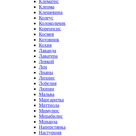
Клематис
Клеома
Клещевина
Колеус
Колокольчик
Кореопсис
Космея
Котовник
Кохия
Лаванда
Лаватера
Левкой
Лен
Лианы
Лихнис
Лобелия
Люпин
Мальва
Маргаритка
Маттиола
Мимулюс
Мирабилис
Монарда
Наперстянка
Настурция