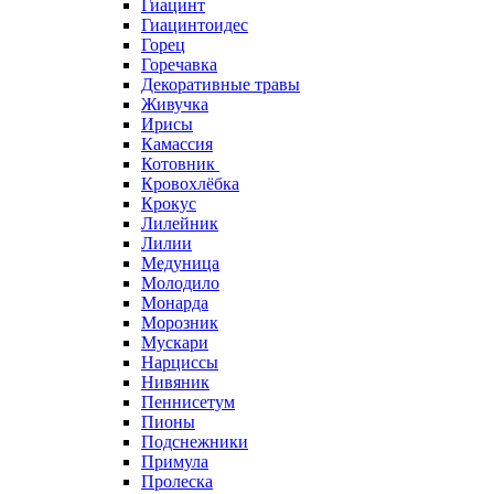
Гиацинт
Гиацинтоидес
Горец
Горечавка
Декоративные травы
Живучка
Ирисы
Камассия
Котовник
Кровохлёбка
Крокус
Лилейник
Лилии
Медуница
Молодило
Монарда
Морозник
Мускари
Нарциссы
Нивяник
Пеннисетум
Пионы
Подснежники
Примула
Пролеска