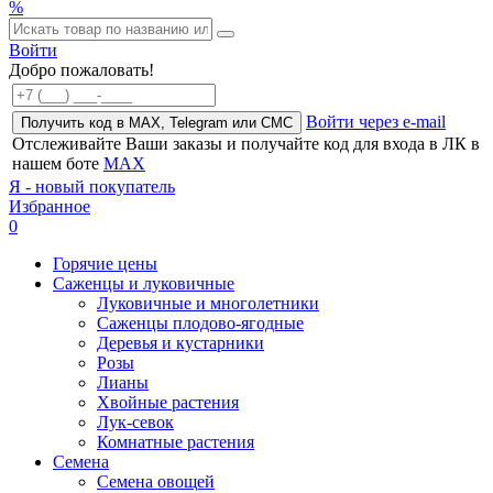
%
Войти
Добро пожаловать!
Войти через e-mail
Получить код в MAX, Telegram или СМС
Отслеживайте Ваши заказы и получайте код для входа в ЛК в
нашем боте
MAX
Я - новый покупатель
Избранное
0
Горячие цены
Саженцы и луковичные
Луковичные и многолетники
Саженцы плодово-ягодные
Деревья и кустарники
Розы
Лианы
Хвойные растения
Лук-севок
Комнатные растения
Семена
Семена овощей