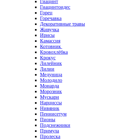
Гиацинт
Гиацинтоидес
Горец
Горечавка
Декоративные травы
Живучка
Ирисы
Камассия
Котовник
Кровохлёбка
Крокус
Лилейник
Лилии
Медуница
Молодило
Монарда
Морозник
Мускари
Нарциссы
Нивяник
Пеннисетум
Пионы
Подснежники
Примула
Пролеска