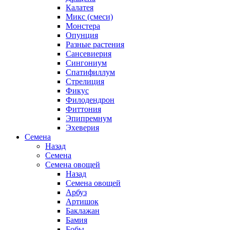
Калатея
Микс (смеси)
Монстера
Опунция
Разные растения
Сансевиерия
Сингониум
Спатифиллум
Стрелиция
Фикус
Филодендрон
Фиттония
Эпипремнум
Эхеверия
Семена
Назад
Семена
Семена овощей
Назад
Семена овощей
Арбуз
Артишок
Баклажан
Бамия
Бобы