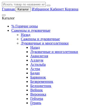
Главная
Избранное
Кабинет
Корзина
Каталог
Каталог
%
Горячие цены
Саженцы и луковичные
Назад
Саженцы и луковичные
Луковичные и многолетники
Назад
Луковичные и многолетники
Аквилегия
Аллиум
Астильба
Астра
Бадан
Барвинок
Безвременник
Белоцветник
Вейник
Вероника
Гейхера
Герань