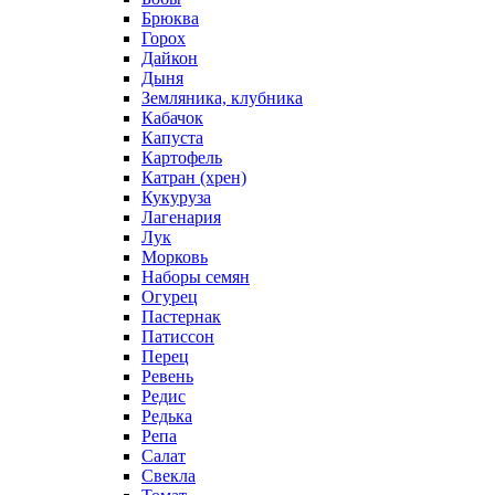
Брюква
Горох
Дайкон
Дыня
Земляника, клубника
Кабачок
Капуста
Картофель
Катран (хрен)
Кукуруза
Лагенария
Лук
Морковь
Наборы семян
Огурец
Пастернак
Патиссон
Перец
Ревень
Редис
Редька
Репа
Салат
Свекла