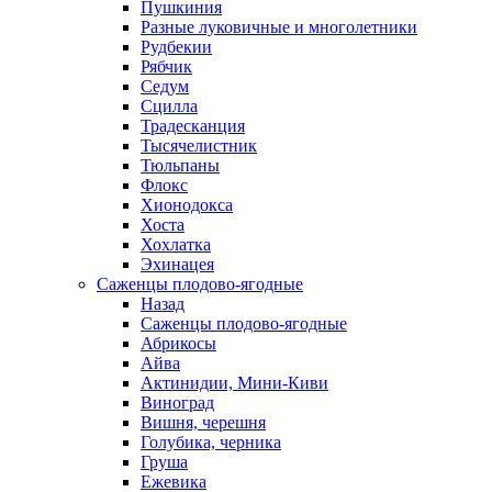
Пушкиния
Разные луковичные и многолетники
Рудбекии
Рябчик
Седум
Сцилла
Традесканция
Тысячелистник
Тюльпаны
Флокс
Хионодокса
Хоста
Хохлатка
Эхинацея
Саженцы плодово-ягодные
Назад
Саженцы плодово-ягодные
Абрикосы
Айва
Актинидии, Мини-Киви
Виноград
Вишня, черешня
Голубика, черника
Груша
Ежевика