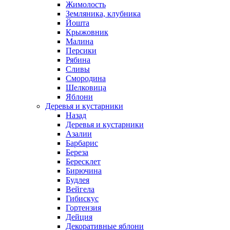
Жимолость
Земляника, клубника
Йошта
Крыжовник
Малина
Персики
Рябина
Сливы
Смородина
Шелковица
Яблони
Деревья и кустарники
Назад
Деревья и кустарники
Азалии
Барбарис
Береза
Бересклет
Бирючина
Будлея
Вейгела
Гибискус
Гортензия
Дейция
Декоративные яблони