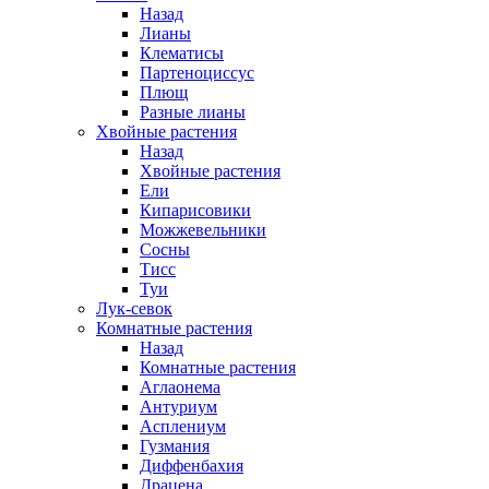
Назад
Лианы
Клематисы
Партеноциссус
Плющ
Разные лианы
Хвойные растения
Назад
Хвойные растения
Ели
Кипарисовики
Можжевельники
Сосны
Тисс
Туи
Лук-севок
Комнатные растения
Назад
Комнатные растения
Аглаонема
Антуриум
Асплениум
Гузмания
Диффенбахия
Драцена