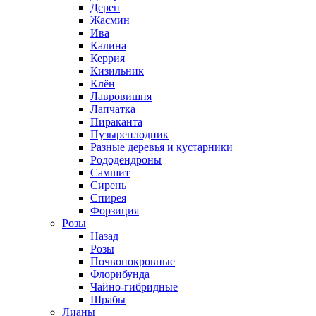
Дерен
Жасмин
Ива
Калина
Керрия
Кизильник
Клён
Лавровишня
Лапчатка
Пираканта
Пузыреплодник
Разные деревья и кустарники
Рододендроны
Самшит
Сирень
Спирея
Форзиция
Розы
Назад
Розы
Почвопокровные
Флорибунда
Чайно-гибридные
Шрабы
Лианы