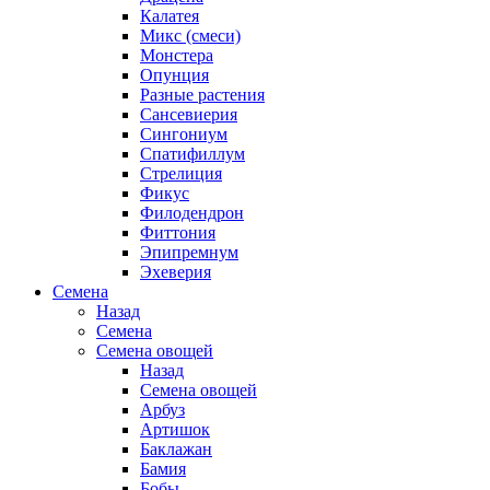
Калатея
Микс (смеси)
Монстера
Опунция
Разные растения
Сансевиерия
Сингониум
Спатифиллум
Стрелиция
Фикус
Филодендрон
Фиттония
Эпипремнум
Эхеверия
Семена
Назад
Семена
Семена овощей
Назад
Семена овощей
Арбуз
Артишок
Баклажан
Бамия
Бобы