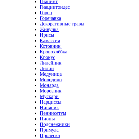
Гиацинт
Гиацинтоидес
Горец
Горечавка
Декоративные травы
Живучка
Ирисы
Камассия
Котовник
Кровохлёбка
Крокус
Лилейник
Лилии
Медуница
Молодило
Монарда
Морозник
Мускари
Нарциссы
Нивяник
Пеннисетум
Пионы
Подснежники
Примула
Пролеска