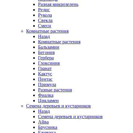
Разная микрозелень
Редис
Рукола
Свекла
Смеси
Комнатные растения
Назад
Комнатные растения
Бальзамин
Бегония
Гербера
Глоксиния
Гранат
Кактус
Пентас
Примула
Разные растения
Фиалка
Цикламен
Семена деревьев и кустарников
Назад
Семена деревьев и кустарников
Айва
Брусника
Ежевика