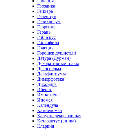
Гацания
Гвоздика
Гейхера
Гелениум
Гелихризум
Георгина
Герань
Гибискус
Гипсофила
Годеция
Горошек душистый
Датура (Дурман)
Декоративные травы
Делосперма
Дельфиниумы
Диморфотека
Дихондра
Иберис
Импатиенс
Ипомея
Календула
Камнеломка
Капуста декоративная
Катарантус (винка)
Кларкия