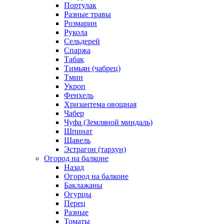
Портулак
Разные травы
Розмарин
Рукола
Сельдерей
Спаржа
Табак
Тимьян (чабрец)
Тмин
Укроп
Фенхель
Хризантема овощная
Чабер
Чуфа (Земляной миндаль)
Шпинат
Щавель
Эстрагон (тархун)
Огород на балконе
Назад
Огород на балконе
Баклажаны
Огурцы
Перец
Разные
Томаты