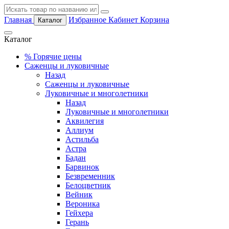
Главная
Избранное
Кабинет
Корзина
Каталог
Каталог
%
Горячие цены
Саженцы и луковичные
Назад
Саженцы и луковичные
Луковичные и многолетники
Назад
Луковичные и многолетники
Аквилегия
Аллиум
Астильба
Астра
Бадан
Барвинок
Безвременник
Белоцветник
Вейник
Вероника
Гейхера
Герань