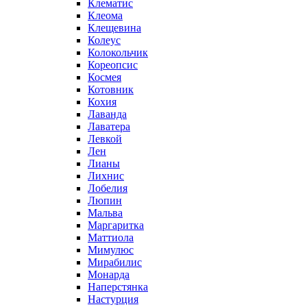
Клематис
Клеома
Клещевина
Колеус
Колокольчик
Кореопсис
Космея
Котовник
Кохия
Лаванда
Лаватера
Левкой
Лен
Лианы
Лихнис
Лобелия
Люпин
Мальва
Маргаритка
Маттиола
Мимулюс
Мирабилис
Монарда
Наперстянка
Настурция