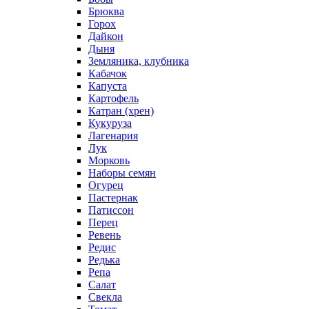
Брюква
Горох
Дайкон
Дыня
Земляника, клубника
Кабачок
Капуста
Картофель
Катран (хрен)
Кукуруза
Лагенария
Лук
Морковь
Наборы семян
Огурец
Пастернак
Патиссон
Перец
Ревень
Редис
Редька
Репа
Салат
Свекла