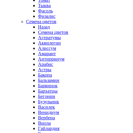
Томат
Тыква
Фасоль
Физалис
Семена цветов
Назад
Семена цветов
Агератумы
Аквилегии
Алиссум
Амарант
Антирринум
Арабис
Астры
Бакопа
Бальзамин
Барвинок
Бархатцы
Бегонии
Бузульник
Василек
Венидиум
Вербена
Виола
Гайлардия