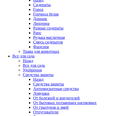
Назад
Сидераты
Горох
Горчица белая
Донник
Люцерна
Разные сидераты
Рапс
Редька масличная
Смесь сидератов
Фацелия
Трава для животных
Все для сада
Назад
Все для сада
Удобрения
Средства защиты
Назад
Средства защиты
Антимоскитные средства
Ловушки
От болезней и вредителей
От бытовых ползающих насекомых
От грызунов и змей
Отпугиватели