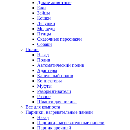
Дикие животные
Ежи
Зайцы
Кошки
Лягушки
Медведи
Птицы
Сказочные персонажи
Собаки
Полив
Назад
Полив
Автоматический полив
Адаптеры
Капельный полив
Коннекторы
Муфты
Разбрызгиватели
Разное
Шланги для полива
Все для компоста
Парники, нагревательные панели
Назад
Парники, нагревательные панели
Парник арочный