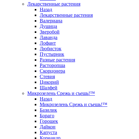
Лекарственные растения
Назад
Лекарственные растения
Валериана
Душица
Зверобой
Лаванда
Лофант
Любисток
Пустырник
Разные растения
Расторопша
Скорцонера
Стевия
Цикорий
Шалфей
Микрозелень Срежь и съешь!™
Назад
Микрозелень Срежь и съешь!™
Базилик
Бораго
Горошек
Дайкон
Капуста
Кориандр