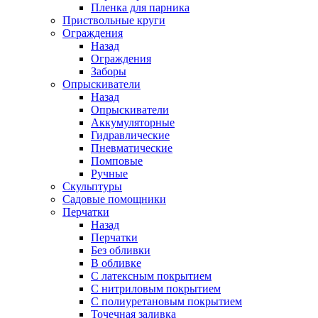
Пленка для парника
Приствольные круги
Ограждения
Назад
Ограждения
Заборы
Опрыскиватели
Назад
Опрыскиватели
Аккумуляторные
Гидравлические
Пневматические
Помповые
Ручные
Скульптуры
Садовые помощники
Перчатки
Назад
Перчатки
Без обливки
В обливке
С латексным покрытием
С нитриловым покрытием
С полиуретановым покрытием
Точечная заливка