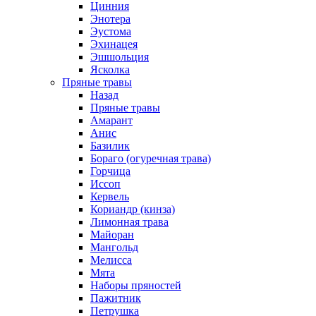
Цинния
Энотера
Эустома
Эхинацея
Эшшольция
Ясколка
Пряные травы
Назад
Пряные травы
Амарант
Анис
Базилик
Бораго (огуречная трава)
Горчица
Иссоп
Кервель
Кориандр (кинза)
Лимонная трава
Майоран
Мангольд
Мелисса
Мята
Наборы пряностей
Пажитник
Петрушка