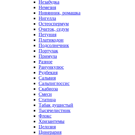
Незабудка
Немезия
Нивянник, ромашка
Нигелла
Остеоспермум
Очиток, седум
Петуния
Платикодон
Подсолнечник
Портулак
Примула
Разное
Ранункулюс
Рудбекия
Сальвия
Сальпиглоссис
Скабиоза
Смеси
Статица
Табак душистый
Тысячелистник
Флокс
Хризантемы
Целозия
Цинерария