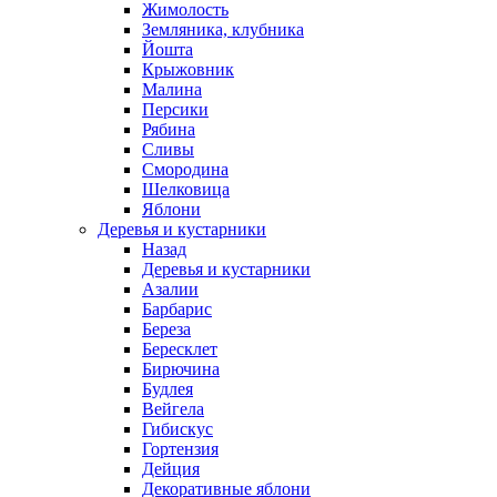
Жимолость
Земляника, клубника
Йошта
Крыжовник
Малина
Персики
Рябина
Сливы
Смородина
Шелковица
Яблони
Деревья и кустарники
Назад
Деревья и кустарники
Азалии
Барбарис
Береза
Бересклет
Бирючина
Будлея
Вейгела
Гибискус
Гортензия
Дейция
Декоративные яблони