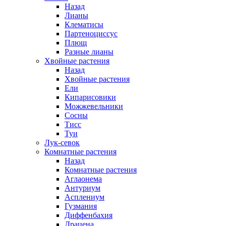
Назад
Лианы
Клематисы
Партеноциссус
Плющ
Разные лианы
Хвойные растения
Назад
Хвойные растения
Ели
Кипарисовики
Можжевельники
Сосны
Тисс
Туи
Лук-севок
Комнатные растения
Назад
Комнатные растения
Аглаонема
Антуриум
Асплениум
Гузмания
Диффенбахия
Драцена