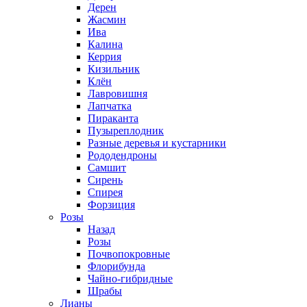
Дерен
Жасмин
Ива
Калина
Керрия
Кизильник
Клён
Лавровишня
Лапчатка
Пираканта
Пузыреплодник
Разные деревья и кустарники
Рододендроны
Самшит
Сирень
Спирея
Форзиция
Розы
Назад
Розы
Почвопокровные
Флорибунда
Чайно-гибридные
Шрабы
Лианы