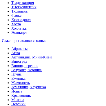
Традесканция
Тысячелистник
Тюльпаны
Флокс
Хионодокса
Хоста
Хохлатка
Эхинацея
Саженцы плодово-ягодные
Абрикосы
Айва
Актинидии, Мини-Киви
Виноград
Вишня, черешня
Голубика, черника
Груша
Ежевика
Жимолость
Земляника, клубника
Йошта
Крыжовник
Малина
Персики