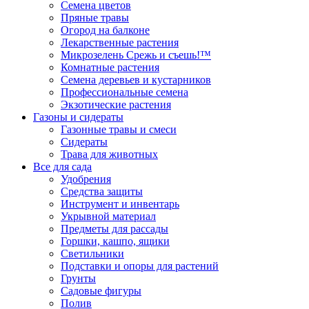
Семена цветов
Пряные травы
Огород на балконе
Лекарственные растения
Микрозелень Срежь и съешь!™
Комнатные растения
Семена деревьев и кустарников
Профессиональные семена
Экзотические растения
Газоны и сидераты
Газонные травы и смеси
Сидераты
Трава для животных
Все для сада
Удобрения
Средства защиты
Инструмент и инвентарь
Укрывной материал
Предметы для рассады
Горшки, кашпо, ящики
Светильники
Подставки и опоры для растений
Грунты
Садовые фигуры
Полив