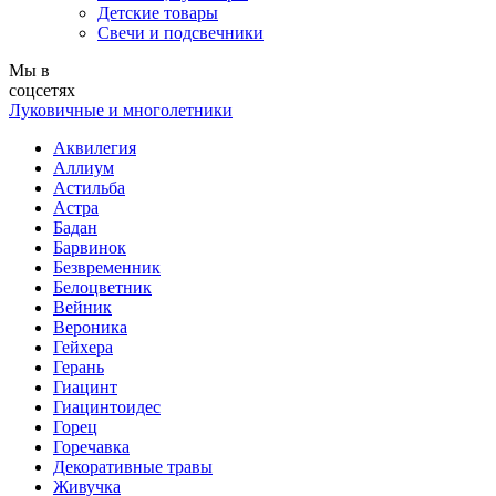
Детские товары
Свечи и подсвечники
Мы в
соцсетях
Луковичные и многолетники
Аквилегия
Аллиум
Астильба
Астра
Бадан
Барвинок
Безвременник
Белоцветник
Вейник
Вероника
Гейхера
Герань
Гиацинт
Гиацинтоидес
Горец
Горечавка
Декоративные травы
Живучка