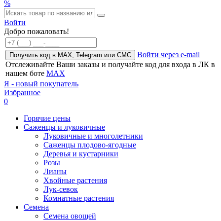
%
Войти
Добро пожаловать!
Войти через e-mail
Получить код в MAX, Telegram или СМС
Отслеживайте Ваши заказы и получайте код для входа в ЛК в
нашем боте
MAX
Я - новый покупатель
Избранное
0
Горячие цены
Саженцы и луковичные
Луковичные и многолетники
Саженцы плодово-ягодные
Деревья и кустарники
Розы
Лианы
Хвойные растения
Лук-севок
Комнатные растения
Семена
Семена овощей