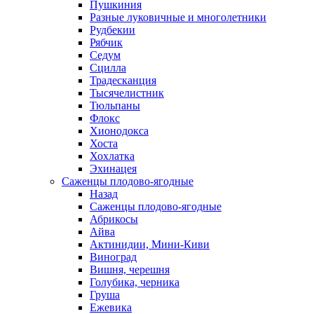
Пушкиния
Разные луковичные и многолетники
Рудбекии
Рябчик
Седум
Сцилла
Традесканция
Тысячелистник
Тюльпаны
Флокс
Хионодокса
Хоста
Хохлатка
Эхинацея
Саженцы плодово-ягодные
Назад
Саженцы плодово-ягодные
Абрикосы
Айва
Актинидии, Мини-Киви
Виноград
Вишня, черешня
Голубика, черника
Груша
Ежевика