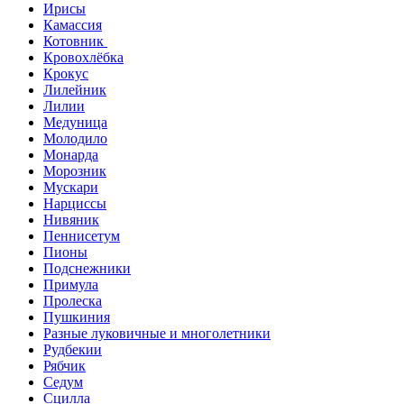
Ирисы
Камассия
Котовник
Кровохлёбка
Крокус
Лилейник
Лилии
Медуница
Молодило
Монарда
Морозник
Мускари
Нарциссы
Нивяник
Пеннисетум
Пионы
Подснежники
Примула
Пролеска
Пушкиния
Разные луковичные и многолетники
Рудбекии
Рябчик
Седум
Сцилла