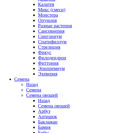
Калатея
Микс (смеси)
Монстера
Опунция
Разные растения
Сансевиерия
Сингониум
Спатифиллум
Стрелиция
Фикус
Филодендрон
Фиттония
Эпипремнум
Эхеверия
Семена
Назад
Семена
Семена овощей
Назад
Семена овощей
Арбуз
Артишок
Баклажан
Бамия
Бобы