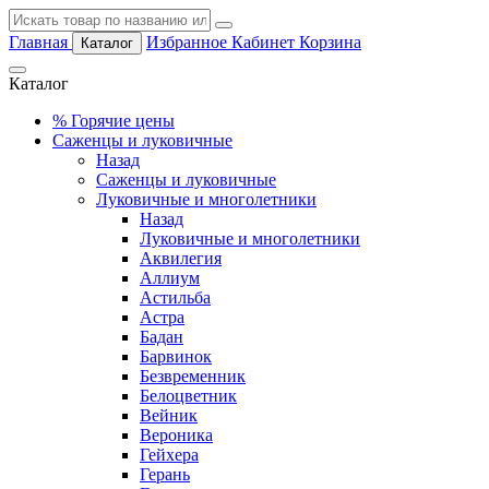
Главная
Избранное
Кабинет
Корзина
Каталог
Каталог
%
Горячие цены
Саженцы и луковичные
Назад
Саженцы и луковичные
Луковичные и многолетники
Назад
Луковичные и многолетники
Аквилегия
Аллиум
Астильба
Астра
Бадан
Барвинок
Безвременник
Белоцветник
Вейник
Вероника
Гейхера
Герань