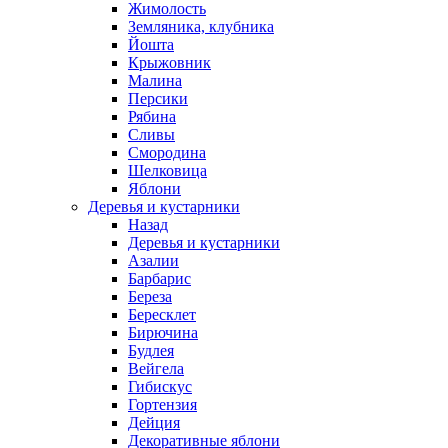
Жимолость
Земляника, клубника
Йошта
Крыжовник
Малина
Персики
Рябина
Сливы
Смородина
Шелковица
Яблони
Деревья и кустарники
Назад
Деревья и кустарники
Азалии
Барбарис
Береза
Бересклет
Бирючина
Будлея
Вейгела
Гибискус
Гортензия
Дейция
Декоративные яблони