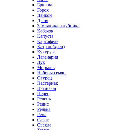
Брюква
Горох
Дайкон
Дыня
Земляника, клубника
Кабачок
Капуста
Картофель
Катран (хрен)
Кукуруза
Лагенария
Лук
Морковь
Наборы семян
Огурец
Пастернак
Патиссон
Перец
Ревень
Редис
Редька
Репа
Салат
Свекла