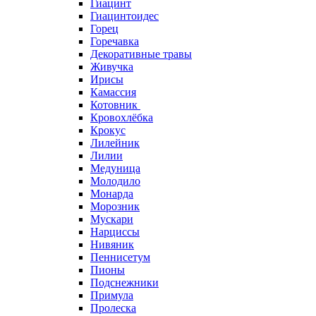
Гиацинт
Гиацинтоидес
Горец
Горечавка
Декоративные травы
Живучка
Ирисы
Камассия
Котовник
Кровохлёбка
Крокус
Лилейник
Лилии
Медуница
Молодило
Монарда
Морозник
Мускари
Нарциссы
Нивяник
Пеннисетум
Пионы
Подснежники
Примула
Пролеска