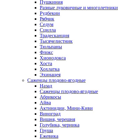
Пушкиния
Разные луковичные и многолетники
Рудбекии
Рябчик
Седум
Сцилла
Традесканция
Тысячелистник
Тюльпаны
Флокс
Хионодокса
Хоста
Хохлатка
Эхинацея
Саженцы плодово-ягодные
Назад
Саженцы плодово-ягодные
Абрикосы
Айва
Актинидии, Мини-Киви
Виноград
Вишня, черешня
Голубика, черника
Груша
Ежевика