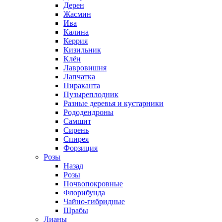
Дерен
Жасмин
Ива
Калина
Керрия
Кизильник
Клён
Лавровишня
Лапчатка
Пираканта
Пузыреплодник
Разные деревья и кустарники
Рододендроны
Самшит
Сирень
Спирея
Форзиция
Розы
Назад
Розы
Почвопокровные
Флорибунда
Чайно-гибридные
Шрабы
Лианы