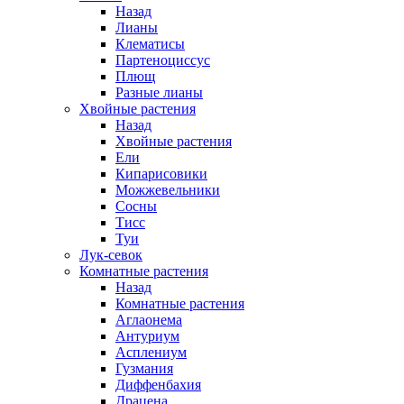
Назад
Лианы
Клематисы
Партеноциссус
Плющ
Разные лианы
Хвойные растения
Назад
Хвойные растения
Ели
Кипарисовики
Можжевельники
Сосны
Тисс
Туи
Лук-севок
Комнатные растения
Назад
Комнатные растения
Аглаонема
Антуриум
Асплениум
Гузмания
Диффенбахия
Драцена