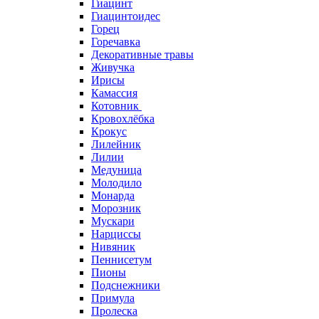
Гиацинт
Гиацинтоидес
Горец
Горечавка
Декоративные травы
Живучка
Ирисы
Камассия
Котовник
Кровохлёбка
Крокус
Лилейник
Лилии
Медуница
Молодило
Монарда
Морозник
Мускари
Нарциссы
Нивяник
Пеннисетум
Пионы
Подснежники
Примула
Пролеска