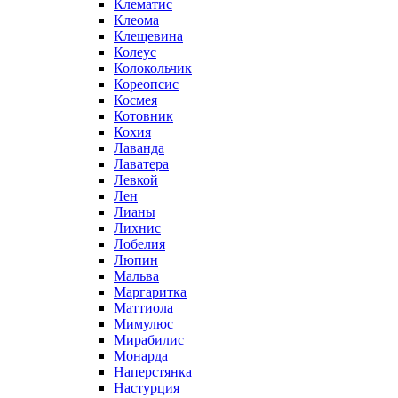
Клематис
Клеома
Клещевина
Колеус
Колокольчик
Кореопсис
Космея
Котовник
Кохия
Лаванда
Лаватера
Левкой
Лен
Лианы
Лихнис
Лобелия
Люпин
Мальва
Маргаритка
Маттиола
Мимулюс
Мирабилис
Монарда
Наперстянка
Настурция