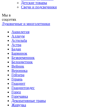
Детские товары
Свечи и подсвечники
Мы в
соцсетях
Луковичные и многолетники
Аквилегия
Аллиум
Астильба
Астра
Бадан
Барвинок
Безвременник
Белоцветник
Вейник
Вероника
Гейхера
Герань
Гиацинт
Гиацинтоидес
Горец
Горечавка
Декоративные травы
Живучка