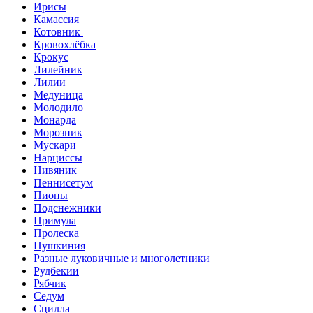
Ирисы
Камассия
Котовник
Кровохлёбка
Крокус
Лилейник
Лилии
Медуница
Молодило
Монарда
Морозник
Мускари
Нарциссы
Нивяник
Пеннисетум
Пионы
Подснежники
Примула
Пролеска
Пушкиния
Разные луковичные и многолетники
Рудбекии
Рябчик
Седум
Сцилла