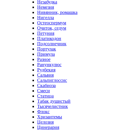
Незабудка
Немезия
Нивянник, ромашка
Нигелла
Остеоспермум
Очиток, седум
Петуния
Платикодон
Подсолнечник
Портулак
Примула
Разное
Ранункулюс
Рудбекия
Сальвия
Сальпиглоссис
Скабиоза
Смеси
Статица
Табак душистый
Тысячелистник
Флокс
Хризантемы
Целозия
Цинерария