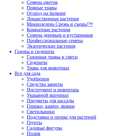
Семена цветов
Пряные травы
Огород на балконе
Лекарственные растения
Микрозелень Срежь и съешь!™
Комнатные растения
Семена деревьев и кустарников
Профессиональные семена
Экзотические растения
Газоны и сидераты
Газонные травы и смеси
Сидераты
Трава для животных
Все для сада
Удобрения
Средства защиты
Инструмент и инвентарь
Укрывной материал
Предметы для рассады
Горшки, кашпо, ящики
Светильники
Подставки и опоры для растений
Грунты
Садовые фигуры
Полив