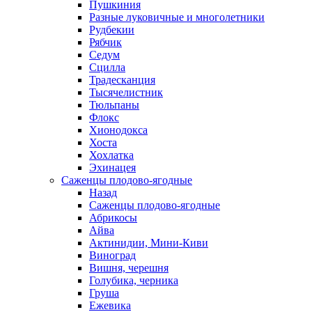
Пушкиния
Разные луковичные и многолетники
Рудбекии
Рябчик
Седум
Сцилла
Традесканция
Тысячелистник
Тюльпаны
Флокс
Хионодокса
Хоста
Хохлатка
Эхинацея
Саженцы плодово-ягодные
Назад
Саженцы плодово-ягодные
Абрикосы
Айва
Актинидии, Мини-Киви
Виноград
Вишня, черешня
Голубика, черника
Груша
Ежевика