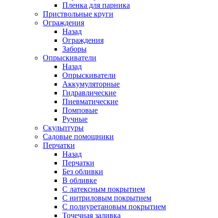
Пленка для парника
Приствольные круги
Ограждения
Назад
Ограждения
Заборы
Опрыскиватели
Назад
Опрыскиватели
Аккумуляторные
Гидравлические
Пневматические
Помповые
Ручные
Скульптуры
Садовые помощники
Перчатки
Назад
Перчатки
Без обливки
В обливке
С латексным покрытием
С нитриловым покрытием
С полиуретановым покрытием
Точечная заливка