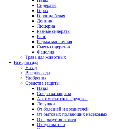
Назад
Сидераты
Горох
Горчица белая
Донник
Люцерна
Разные сидераты
Рапс
Редька масличная
Смесь сидератов
Фацелия
Трава для животных
Все для сада
Назад
Все для сада
Удобрения
Средства защиты
Назад
Средства защиты
Антимоскитные средства
Ловушки
От болезней и вредителей
От бытовых ползающих насекомых
От грызунов и змей
Отпугиватели