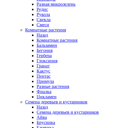
Разная микрозелень
Редис
Рукола
Свекла
Смеси
Комнатные растения
Назад
Комнатные растения
Бальзамин
Бегония
Гербера
Глоксиния
Гранат
Кактус
Пентас
Примула
Разные растения
Фиалка
Цикламен
Семена деревьев и кустарников
Назад
Семена деревьев и кустарников
Айва
Брусника
Ежевика