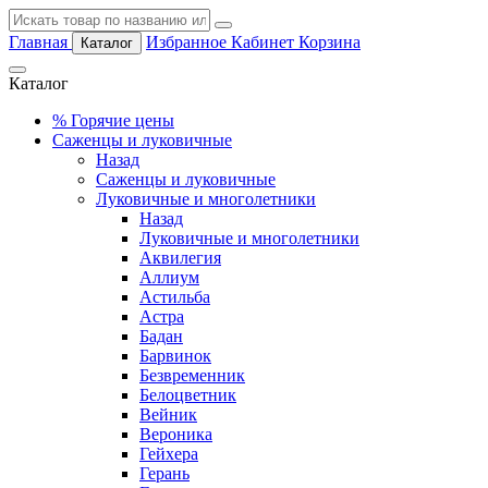
Главная
Избранное
Кабинет
Корзина
Каталог
Каталог
%
Горячие цены
Саженцы и луковичные
Назад
Саженцы и луковичные
Луковичные и многолетники
Назад
Луковичные и многолетники
Аквилегия
Аллиум
Астильба
Астра
Бадан
Барвинок
Безвременник
Белоцветник
Вейник
Вероника
Гейхера
Герань