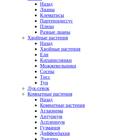
Назад
Лианы
Клематисы
Партеноциссус
Плющ
Разные лианы
Хвойные растения
Назад
Хвойные растения
Ели
Кипарисовики
Можжевельники
Сосны
Тисс
Туи
Лук-севок
Комнатные растения
Назад
Комнатные растения
Аглаонема
Антуриум
Асплениум
Гузмания
Диффенбахия
Драцена