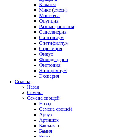
Калатея
Микс (смеси)
Монстера
Опунция
Разные растения
Сансевиерия
Сингониум
Спатифиллум
Стрелиция
Фикус
Филодендрон
Фиттония
Эпипремнум
Эхеверия
Семена
Назад
Семена
Семена овощей
Назад
Семена овощей
Арбуз
Артишок
Баклажан
Бамия
Бобы