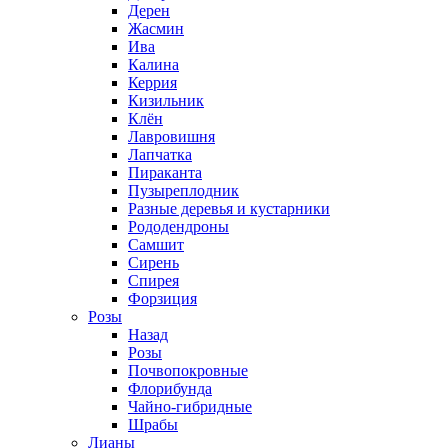
Дерен
Жасмин
Ива
Калина
Керрия
Кизильник
Клён
Лавровишня
Лапчатка
Пираканта
Пузыреплодник
Разные деревья и кустарники
Рододендроны
Самшит
Сирень
Спирея
Форзиция
Розы
Назад
Розы
Почвопокровные
Флорибунда
Чайно-гибридные
Шрабы
Лианы