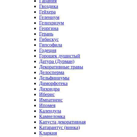
Гацания
Гвоздика
Гейхера
Гелениум
Гелихризум
Георгина
Герань
Гибискус
Гипсофила
Годеция
Горошек душистый
Датура (Дурман)
Декоративные травы
Делосперма
Дельфиниумы
Диморфотека
Дихондра
Иберис
Импатиенс
Ипомея
Календула
Камнеломка
Капуста декоративная
Катарантус (винка)
Кларкия