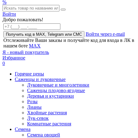
%
Войти
Добро пожаловать!
Войти через e-mail
Получить код в MAX, Telegram или СМС
Отслеживайте Ваши заказы и получайте код для входа в ЛК в
нашем боте
MAX
Я - новый покупатель
Избранное
0
Горячие цены
Саженцы и луковичные
Луковичные и многолетники
Саженцы плодово-ягодные
Деревья и кустарники
Розы
Лианы
Хвойные растения
Лук-севок
Комнатные растения
Семена
Семена овощей