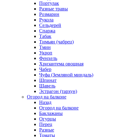
Портулак
Разные травы
Розмарин
Рукола
Сельдерей
Спаржа
Табак
Тимьян (чабрец)
Тмин
Укроп
Фенхель
Хризантема овощная
Чабер
Чуфа (Земляной миндаль)
Шпинат
Щавель
Эстрагон (тархун)
Огород на балконе
Назад
Огород на балконе
Баклажаны
Огурцы
Перец
Разные
Томаты