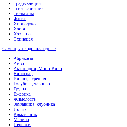
Традесканция
Тысячелистник
Тюльпаны
Флокс
Хионодокса
Хоста
Хохлатка
Эхинацея
Саженцы плодово-ягодные
Абрикосы
Айва
Актинидии, Мини-Киви
Виноград
Вишня, черешня
Голубика, черника
Груша
Ежевика
Жимолость
Земляника, клубника
Йошта
Крыжовник
Малина
Персики