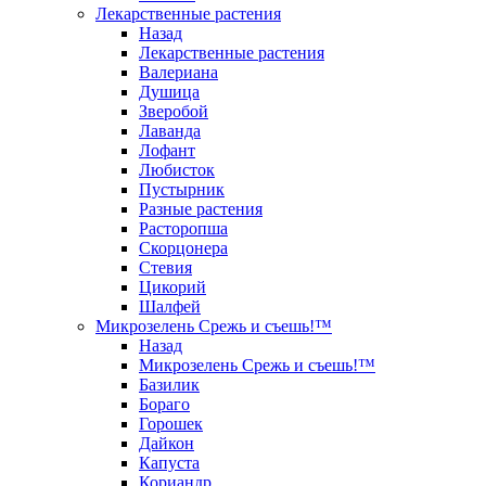
Лекарственные растения
Назад
Лекарственные растения
Валериана
Душица
Зверобой
Лаванда
Лофант
Любисток
Пустырник
Разные растения
Расторопша
Скорцонера
Стевия
Цикорий
Шалфей
Микрозелень Срежь и съешь!™
Назад
Микрозелень Срежь и съешь!™
Базилик
Бораго
Горошек
Дайкон
Капуста
Кориандр