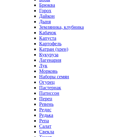
Брюква
Горох
Дайкон
Дыня
Земляника, клубника
Кабачок
Капуста
Картофель
Катран (хрен)
Кукуруза
Лагенария
Лук
Морковь
Наборы семян
Огурец
Пастернак
Патиссон
Перец
Ревень
Редис
Редька
Репа
Салат
Свекла