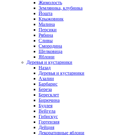
Жимолость
Земляника, клубника
Йошта
Крыжовник
Малина
Персики
Рябина
Сливы
Смородина
Шелковица
Яблони
Деревья и кустарники
Назад
Деревья и кустарники
Азалии
Барбарис
Береза
Бересклет
Бирючина
Будлея
Вейгела
Гибискус
Гортензия
Дейция
Декоративные яблони