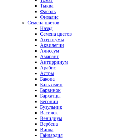
Томат
Тыква
Фасоль
Физалис
Семена цветов
Назад
Семена цветов
Агератумы
Аквилегии
Алиссум
Амарант
Антирринум
Арабис
Астры
Бакопа
Бальзамин
Барвинок
Бархатцы
Бегонии
Бузульник
Василек
Венидиум
Вербена
Виола
Гайлардия