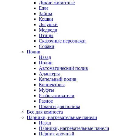
Дикие животные
Ежи
Зайцы
Кошки
Лягушки
Медведи
Птицы
Сказочные персонажи
Собаки
Полив
Назад
Полив
Автоматический полив
Адаптеры
Капельный полив
Коннекторы
Муфты
Разбрызгиватели
Разное
Шланги для полива
Все для компоста
Парники, нагревательные панели
Назад
Парники, нагревательные панели
Парник арочный