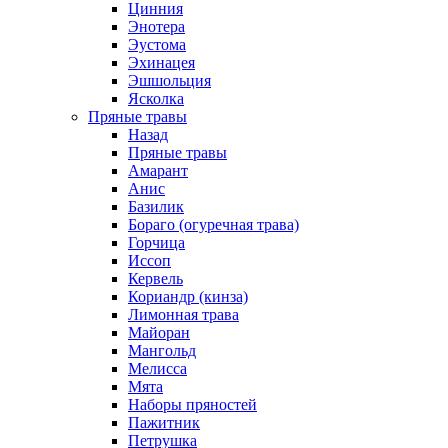
Цинния
Энотера
Эустома
Эхинацея
Эшшольция
Ясколка
Пряные травы
Назад
Пряные травы
Амарант
Анис
Базилик
Бораго (огуречная трава)
Горчица
Иссоп
Кервель
Кориандр (кинза)
Лимонная трава
Майоран
Мангольд
Мелисса
Мята
Наборы пряностей
Пажитник
Петрушка