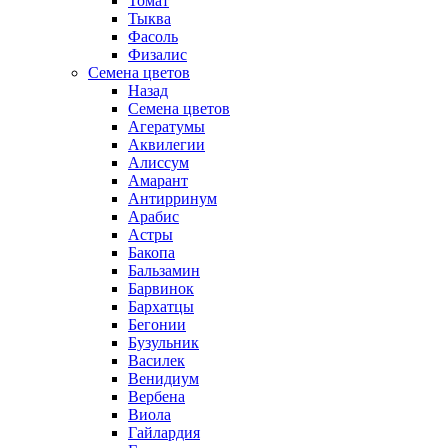
Томат
Тыква
Фасоль
Физалис
Семена цветов
Назад
Семена цветов
Агератумы
Аквилегии
Алиссум
Амарант
Антирринум
Арабис
Астры
Бакопа
Бальзамин
Барвинок
Бархатцы
Бегонии
Бузульник
Василек
Венидиум
Вербена
Виола
Гайлардия