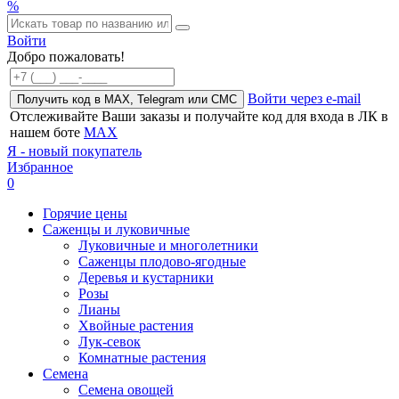
%
Войти
Добро пожаловать!
Войти через e-mail
Получить код в MAX, Telegram или СМС
Отслеживайте Ваши заказы и получайте код для входа в ЛК в
нашем боте
MAX
Я - новый покупатель
Избранное
0
Горячие цены
Саженцы и луковичные
Луковичные и многолетники
Саженцы плодово-ягодные
Деревья и кустарники
Розы
Лианы
Хвойные растения
Лук-севок
Комнатные растения
Семена
Семена овощей