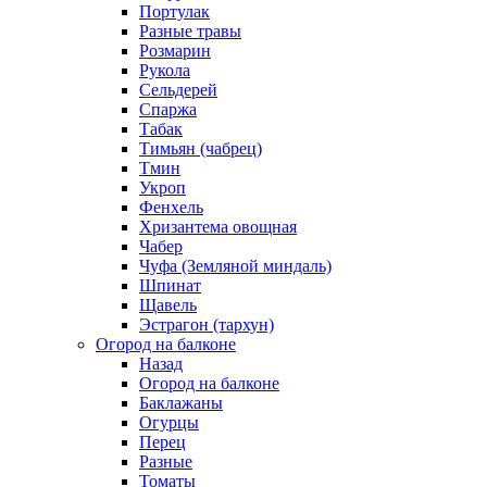
Портулак
Разные травы
Розмарин
Рукола
Сельдерей
Спаржа
Табак
Тимьян (чабрец)
Тмин
Укроп
Фенхель
Хризантема овощная
Чабер
Чуфа (Земляной миндаль)
Шпинат
Щавель
Эстрагон (тархун)
Огород на балконе
Назад
Огород на балконе
Баклажаны
Огурцы
Перец
Разные
Томаты