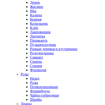
Дерен
Жасмин
Ива
Калина
Керрия
Кизильник
Клён
Лавровишня
Лапчатка
Пираканта
Пузыреплодник
Разные деревья и кустарники
Рододендроны
Самшит
Сирень
Спирея
Форзиция
Розы
Назад
Розы
Почвопокровные
Флорибунда
Чайно-гибридные
Шрабы
Лианы