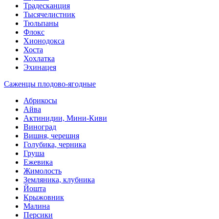
Традесканция
Тысячелистник
Тюльпаны
Флокс
Хионодокса
Хоста
Хохлатка
Эхинацея
Саженцы плодово-ягодные
Абрикосы
Айва
Актинидии, Мини-Киви
Виноград
Вишня, черешня
Голубика, черника
Груша
Ежевика
Жимолость
Земляника, клубника
Йошта
Крыжовник
Малина
Персики