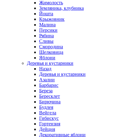
Жимолость
Земляника, клубника
Йошта
Крыжовник
Малина
Персики
Рябина
Сливы
Смородина
Шелковица
Яблони
Деревья и кустарники
Назад
Деревья и кустарники
Азалии
Барбарис
Береза
Бересклет
Бирючина
Будлея
Вейгела
Гибискус
Гортензия
Дейция
Декоративные яблони