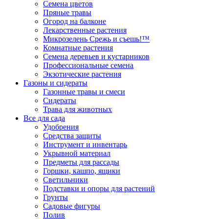
Семена цветов
Пряные травы
Огород на балконе
Лекарственные растения
Микрозелень Срежь и съешь!™
Комнатные растения
Семена деревьев и кустарников
Профессиональные семена
Экзотические растения
Газоны и сидераты
Газонные травы и смеси
Сидераты
Трава для животных
Все для сада
Удобрения
Средства защиты
Инструмент и инвентарь
Укрывной материал
Предметы для рассады
Горшки, кашпо, ящики
Светильники
Подставки и опоры для растений
Грунты
Садовые фигуры
Полив