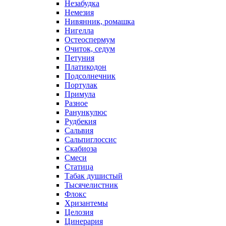
Незабудка
Немезия
Нивянник, ромашка
Нигелла
Остеоспермум
Очиток, седум
Петуния
Платикодон
Подсолнечник
Портулак
Примула
Разное
Ранункулюс
Рудбекия
Сальвия
Сальпиглоссис
Скабиоза
Смеси
Статица
Табак душистый
Тысячелистник
Флокс
Хризантемы
Целозия
Цинерария