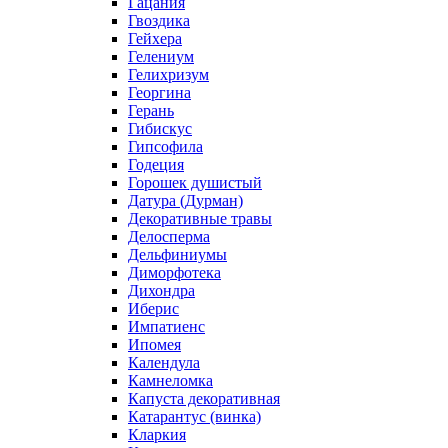
Гацания
Гвоздика
Гейхера
Гелениум
Гелихризум
Георгина
Герань
Гибискус
Гипсофила
Годеция
Горошек душистый
Датура (Дурман)
Декоративные травы
Делосперма
Дельфиниумы
Диморфотека
Дихондра
Иберис
Импатиенс
Ипомея
Календула
Камнеломка
Капуста декоративная
Катарантус (винка)
Кларкия