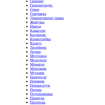
Гиацинт
Гиацинтоидес
Горец
Горечавка
Декоративные травы
Живучка
Ирисы
Камассия
Котовник
Кровохлёбка
Крокус
Лилейник
Лилии
Медуница
Молодило
Монарда
Морозник
Мускари
Нарциссы
Нивяник
Пеннисетум
Пионы
Подснежники
Примула
Пролеска