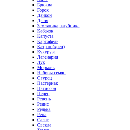
Брюква
Горох
Дайкон
Дыня
Земляника, клубника
Кабачок
Капуста
Картофель
Катран (хрен)
Кукуруза
Лагенария
Лук
Морковь
Наборы семян
Огурец
Пастернак
Патиссон
Перец
Ревень
Редис
Редька
Репа
Салат
Свекла