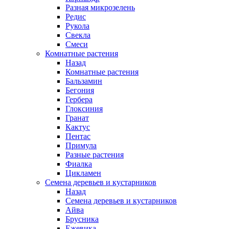
Разная микрозелень
Редис
Рукола
Свекла
Смеси
Комнатные растения
Назад
Комнатные растения
Бальзамин
Бегония
Гербера
Глоксиния
Гранат
Кактус
Пентас
Примула
Разные растения
Фиалка
Цикламен
Семена деревьев и кустарников
Назад
Семена деревьев и кустарников
Айва
Брусника
Ежевика