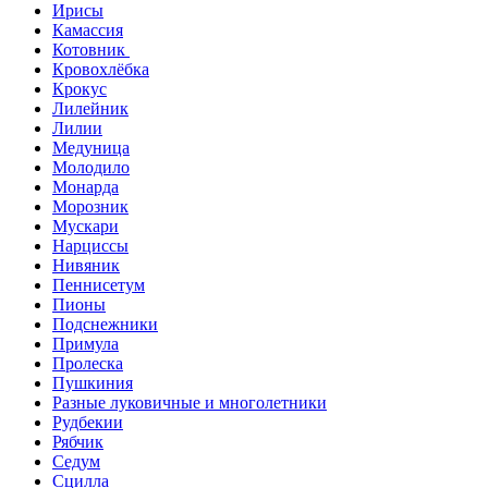
Ирисы
Камассия
Котовник
Кровохлёбка
Крокус
Лилейник
Лилии
Медуница
Молодило
Монарда
Морозник
Мускари
Нарциссы
Нивяник
Пеннисетум
Пионы
Подснежники
Примула
Пролеска
Пушкиния
Разные луковичные и многолетники
Рудбекии
Рябчик
Седум
Сцилла