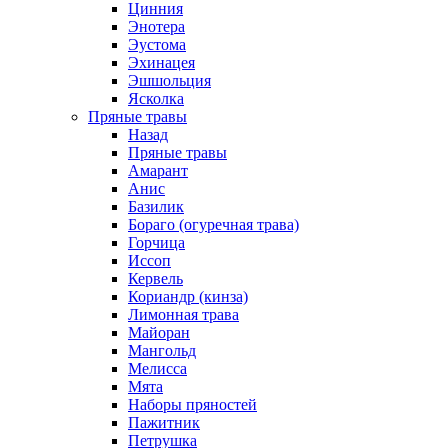
Цинния
Энотера
Эустома
Эхинацея
Эшшольция
Ясколка
Пряные травы
Назад
Пряные травы
Амарант
Анис
Базилик
Бораго (огуречная трава)
Горчица
Иссоп
Кервель
Кориандр (кинза)
Лимонная трава
Майоран
Мангольд
Мелисса
Мята
Наборы пряностей
Пажитник
Петрушка