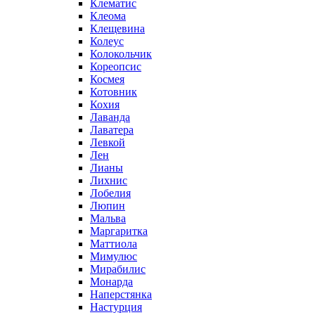
Клематис
Клеома
Клещевина
Колеус
Колокольчик
Кореопсис
Космея
Котовник
Кохия
Лаванда
Лаватера
Левкой
Лен
Лианы
Лихнис
Лобелия
Люпин
Мальва
Маргаритка
Маттиола
Мимулюс
Мирабилис
Монарда
Наперстянка
Настурция