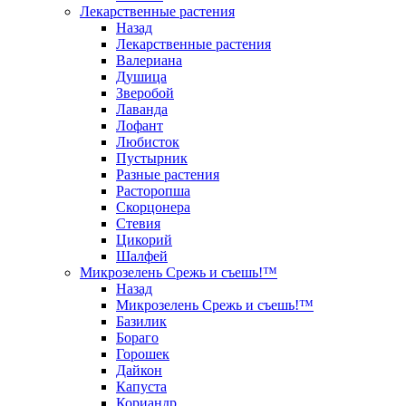
Лекарственные растения
Назад
Лекарственные растения
Валериана
Душица
Зверобой
Лаванда
Лофант
Любисток
Пустырник
Разные растения
Расторопша
Скорцонера
Стевия
Цикорий
Шалфей
Микрозелень Срежь и съешь!™
Назад
Микрозелень Срежь и съешь!™
Базилик
Бораго
Горошек
Дайкон
Капуста
Кориандр