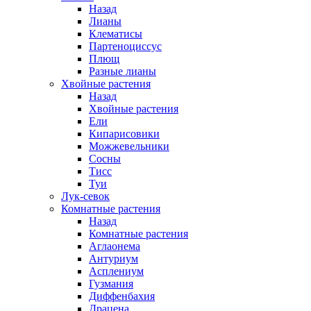
Назад
Лианы
Клематисы
Партеноциссус
Плющ
Разные лианы
Хвойные растения
Назад
Хвойные растения
Ели
Кипарисовики
Можжевельники
Сосны
Тисс
Туи
Лук-севок
Комнатные растения
Назад
Комнатные растения
Аглаонема
Антуриум
Асплениум
Гузмания
Диффенбахия
Драцена