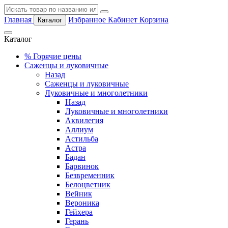
Главная
Избранное
Кабинет
Корзина
Каталог
Каталог
%
Горячие цены
Саженцы и луковичные
Назад
Саженцы и луковичные
Луковичные и многолетники
Назад
Луковичные и многолетники
Аквилегия
Аллиум
Астильба
Астра
Бадан
Барвинок
Безвременник
Белоцветник
Вейник
Вероника
Гейхера
Герань