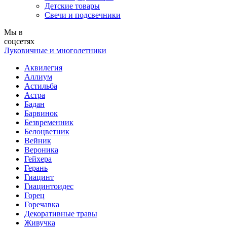
Детские товары
Свечи и подсвечники
Мы в
соцсетях
Луковичные и многолетники
Аквилегия
Аллиум
Астильба
Астра
Бадан
Барвинок
Безвременник
Белоцветник
Вейник
Вероника
Гейхера
Герань
Гиацинт
Гиацинтоидес
Горец
Горечавка
Декоративные травы
Живучка