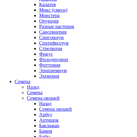
Калатея
Микс (смеси)
Монстера
Опунция
Разные растения
Сансевиерия
Сингониум
Спатифиллум
Стрелиция
Фикус
Филодендрон
Фиттония
Эпипремнум
Эхеверия
Семена
Назад
Семена
Семена овощей
Назад
Семена овощей
Арбуз
Артишок
Баклажан
Бамия
Бобы