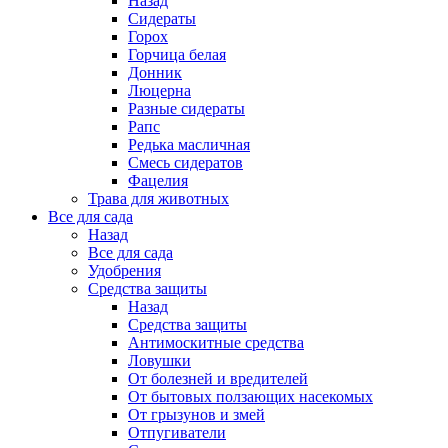
Назад
Сидераты
Горох
Горчица белая
Донник
Люцерна
Разные сидераты
Рапс
Редька масличная
Смесь сидератов
Фацелия
Трава для животных
Все для сада
Назад
Все для сада
Удобрения
Средства защиты
Назад
Средства защиты
Антимоскитные средства
Ловушки
От болезней и вредителей
От бытовых ползающих насекомых
От грызунов и змей
Отпугиватели