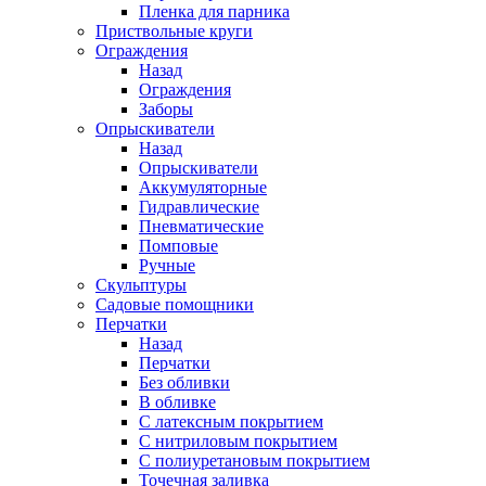
Пленка для парника
Приствольные круги
Ограждения
Назад
Ограждения
Заборы
Опрыскиватели
Назад
Опрыскиватели
Аккумуляторные
Гидравлические
Пневматические
Помповые
Ручные
Скульптуры
Садовые помощники
Перчатки
Назад
Перчатки
Без обливки
В обливке
С латексным покрытием
С нитриловым покрытием
С полиуретановым покрытием
Точечная заливка