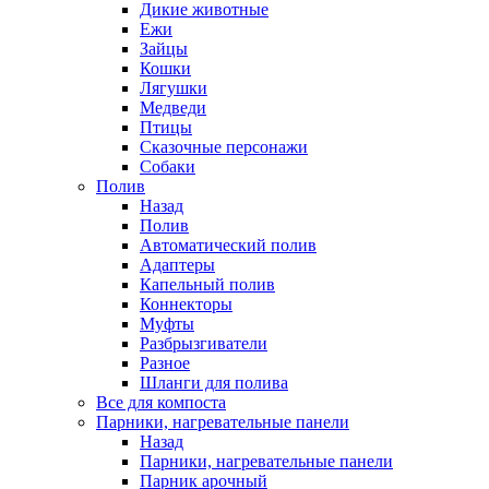
Дикие животные
Ежи
Зайцы
Кошки
Лягушки
Медведи
Птицы
Сказочные персонажи
Собаки
Полив
Назад
Полив
Автоматический полив
Адаптеры
Капельный полив
Коннекторы
Муфты
Разбрызгиватели
Разное
Шланги для полива
Все для компоста
Парники, нагревательные панели
Назад
Парники, нагревательные панели
Парник арочный