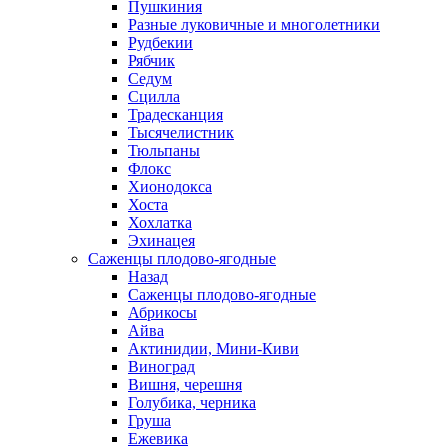
Пушкиния
Разные луковичные и многолетники
Рудбекии
Рябчик
Седум
Сцилла
Традесканция
Тысячелистник
Тюльпаны
Флокс
Хионодокса
Хоста
Хохлатка
Эхинацея
Саженцы плодово-ягодные
Назад
Саженцы плодово-ягодные
Абрикосы
Айва
Актинидии, Мини-Киви
Виноград
Вишня, черешня
Голубика, черника
Груша
Ежевика